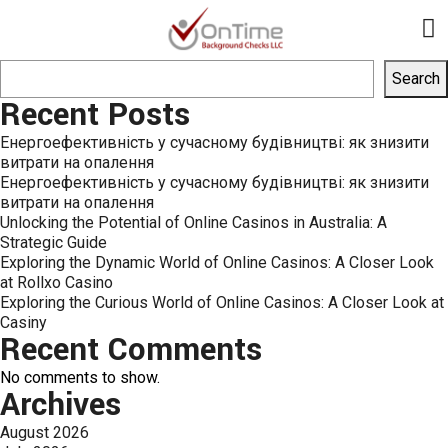
Category:
Pirots SE
Search
Search
Recent Posts
Енергоефективність у сучасному будівництві: як знизити
витрати на опалення
Енергоефективність у сучасному будівництві: як знизити
витрати на опалення
Unlocking the Potential of Online Casinos in Australia: A
Strategic Guide
Exploring the Dynamic World of Online Casinos: A Closer Look
at Rollxo Casino
Exploring the Curious World of Online Casinos: A Closer Look at
Casiny
Recent Comments
No comments to show.
Archives
August 2026