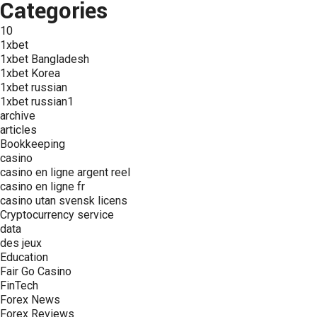
Categories
10
1xbet
1xbet Bangladesh
1xbet Korea
1xbet russian
1xbet russian1
archive
articles
Bookkeeping
casino
casino en ligne argent reel
casino en ligne fr
casino utan svensk licens
Cryptocurrency service
data
des jeux
Education
Fair Go Casino
FinTech
Forex News
Forex Reviews