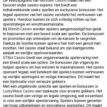
De veelzijdigheid van
MostBet Casino
maakt het een
favoriet onder casino-experts. Het biedt een
indrukwekkende reeks spellen en exclusieve bonussen. Het
legaal opereren van het casino versterkt het vertrouwen van
spelers. Hierdoor kunnen ze zich volledig richten op hun
spelstrategie en winstmaximalisatie.
Bij
Winnitt Casino
worden spelers aangemoedigd hun geluk
te beproeven met een breed scala aan spellen. De bonussen
en promoties zijn ontworpen om de kansen te vergroten.
Dankzij de licentie kunnen spelers hier met een gerust hart
inzetten. Het casino staat bekend om zijn klantgerichte
aanpak en eerlijke spelvoorwaarden.
GTBet Casino
biedt een ongeëvenaarde spelervaring met
een breed scala aan opties. De bonussen zijn vrijgevig en
helpen spelers om hun winsten te maximaliseren. Het casino
opereert legaal, wat betekent dat spelers kunnen vertrouwen
op eerlijke spelregels en veilige transacties. Dit maakt het
een toplocatie voor serieuze gokkers.
Met een uitgebreide selectie aan spellen en bonussen is
LuckyWave Casino
een topkeuze voor ervaren gokkers. Het
casino biedt een veilige en legale omgeving, wat essentieel
is voor een eerlijke speelervaring. Spelers kunnen genieten
van hoge uitbetalingen en innovatieve spelopties. Dit maakt