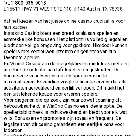
">
1-800-935-9013
15511 HWY 71 WEST STE 110, #140 Austin, TX 78738
dat het kiezen van het juiste online casino cruciaal is voor
hun succes.
Instasino Casino
biedt een breed scala aan spellen en
aantrekkelijke bonussen. Het platform is volledig legaal en
biedt een veilige omgeving voor gokkers. Hierdoor kunnen
spelers met vertrouwen inzetten en genieten van hun
favoriete spellen.
Bij
Winnitt Casino
zijn de mogelijkheden eindeloos met een
uitgebreide selectie aan tafelspellen en gokkasten. De
bonussen zijn ontworpen om de speelervaring te
maximaliseren. Bovendien zorgt de licentie ervoor dat alle
activiteiten gereguleerd en eerlijk verlopen. Dit maakt het
een uitstekende keuze voor ervaren spelers.
Voor diegenen die op zoek zijn naar zowel spanning als
betrouwbaarheid, is
WinOrio Casino
een ideale optie. De
spellenbibliotheek is indrukwekkend en biedt voor elk wat
wils. Bonussen en promoties zijn royaal en frequent. De
legaliteit van dit casino garandeert een eerlijke kans voor
iedereen.