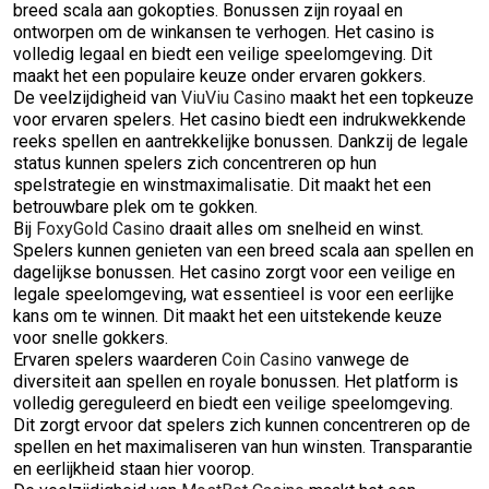
breed scala aan gokopties. Bonussen zijn royaal en
ontworpen om de winkansen te verhogen. Het casino is
volledig legaal en biedt een veilige speelomgeving. Dit
maakt het een populaire keuze onder ervaren gokkers.
De veelzijdigheid van
ViuViu Casino
maakt het een topkeuze
voor ervaren spelers. Het casino biedt een indrukwekkende
reeks spellen en aantrekkelijke bonussen. Dankzij de legale
status kunnen spelers zich concentreren op hun
spelstrategie en winstmaximalisatie. Dit maakt het een
betrouwbare plek om te gokken.
Bij
FoxyGold Casino
draait alles om snelheid en winst.
Spelers kunnen genieten van een breed scala aan spellen en
dagelijkse bonussen. Het casino zorgt voor een veilige en
legale speelomgeving, wat essentieel is voor een eerlijke
kans om te winnen. Dit maakt het een uitstekende keuze
voor snelle gokkers.
Ervaren spelers waarderen
Coin Casino
vanwege de
diversiteit aan spellen en royale bonussen. Het platform is
volledig gereguleerd en biedt een veilige speelomgeving.
Dit zorgt ervoor dat spelers zich kunnen concentreren op de
spellen en het maximaliseren van hun winsten. Transparantie
en eerlijkheid staan hier voorop.