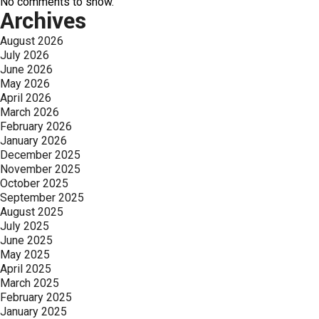
No comments to show.
Archives
August 2026
July 2026
June 2026
May 2026
April 2026
March 2026
February 2026
January 2026
December 2025
November 2025
October 2025
September 2025
August 2025
July 2025
June 2025
May 2025
April 2025
March 2025
February 2025
January 2025