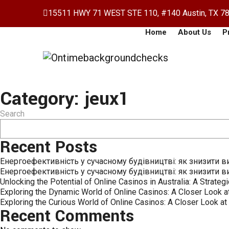
15511 HWY 71 WEST STE 110, #140 Austin, TX 7
Home
About Us
P
Category:
jeux1
Search
Recent Posts
Енергоефективність у сучасному будівництві: як знизити в
Енергоефективність у сучасному будівництві: як знизити в
Unlocking the Potential of Online Casinos in Australia: A Strateg
Exploring the Dynamic World of Online Casinos: A Closer Look a
Exploring the Curious World of Online Casinos: A Closer Look at
Recent Comments