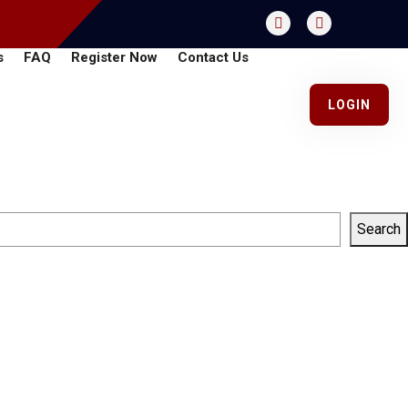
s
FAQ
Register Now
Contact Us
LOGIN
Search