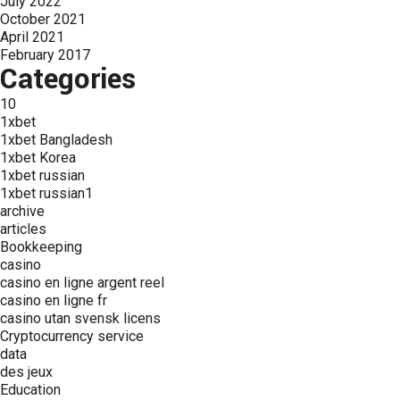
July 2022
October 2021
April 2021
February 2017
Categories
10
1xbet
1xbet Bangladesh
1xbet Korea
1xbet russian
1xbet russian1
archive
articles
Bookkeeping
casino
casino en ligne argent reel
casino en ligne fr
casino utan svensk licens
Cryptocurrency service
data
des jeux
Education