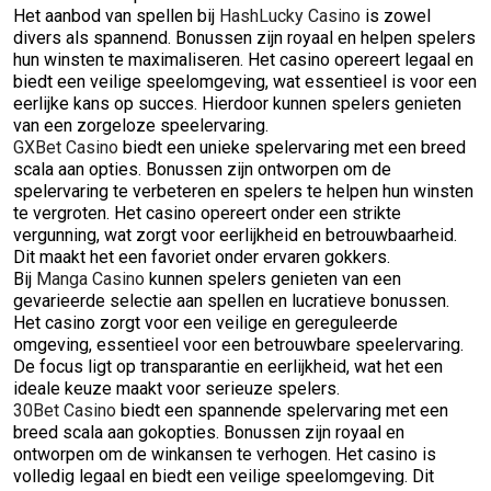
Het aanbod van spellen bij
HashLucky Casino
is zowel
divers als spannend. Bonussen zijn royaal en helpen spelers
hun winsten te maximaliseren. Het casino opereert legaal en
biedt een veilige speelomgeving, wat essentieel is voor een
eerlijke kans op succes. Hierdoor kunnen spelers genieten
van een zorgeloze speelervaring.
GXBet Casino
biedt een unieke spelervaring met een breed
scala aan opties. Bonussen zijn ontworpen om de
spelervaring te verbeteren en spelers te helpen hun winsten
te vergroten. Het casino opereert onder een strikte
vergunning, wat zorgt voor eerlijkheid en betrouwbaarheid.
Dit maakt het een favoriet onder ervaren gokkers.
Bij
Manga Casino
kunnen spelers genieten van een
gevarieerde selectie aan spellen en lucratieve bonussen.
Het casino zorgt voor een veilige en gereguleerde
omgeving, essentieel voor een betrouwbare speelervaring.
De focus ligt op transparantie en eerlijkheid, wat het een
ideale keuze maakt voor serieuze spelers.
30Bet Casino
biedt een spannende spelervaring met een
breed scala aan gokopties. Bonussen zijn royaal en
ontworpen om de winkansen te verhogen. Het casino is
volledig legaal en biedt een veilige speelomgeving. Dit