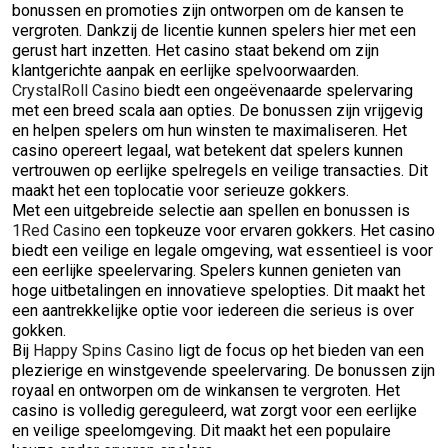
bonussen en promoties zijn ontworpen om de kansen te
vergroten. Dankzij de licentie kunnen spelers hier met een
gerust hart inzetten. Het casino staat bekend om zijn
klantgerichte aanpak en eerlijke spelvoorwaarden.
CrystalRoll Casino
biedt een ongeëvenaarde spelervaring
met een breed scala aan opties. De bonussen zijn vrijgevig
en helpen spelers om hun winsten te maximaliseren. Het
casino opereert legaal, wat betekent dat spelers kunnen
vertrouwen op eerlijke spelregels en veilige transacties. Dit
maakt het een toplocatie voor serieuze gokkers.
Met een uitgebreide selectie aan spellen en bonussen is
1Red Casino
een topkeuze voor ervaren gokkers. Het casino
biedt een veilige en legale omgeving, wat essentieel is voor
een eerlijke speelervaring. Spelers kunnen genieten van
hoge uitbetalingen en innovatieve spelopties. Dit maakt het
een aantrekkelijke optie voor iedereen die serieus is over
gokken.
Bij
Happy Spins Casino
ligt de focus op het bieden van een
plezierige en winstgevende speelervaring. De bonussen zijn
royaal en ontworpen om de winkansen te vergroten. Het
casino is volledig gereguleerd, wat zorgt voor een eerlijke
en veilige speelomgeving. Dit maakt het een populaire