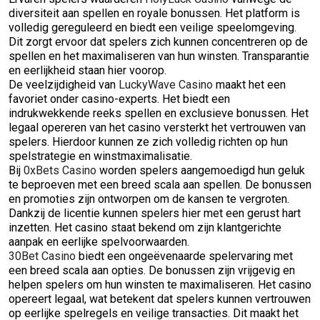
diversiteit aan spellen en royale bonussen. Het platform is
volledig gereguleerd en biedt een veilige speelomgeving.
Dit zorgt ervoor dat spelers zich kunnen concentreren op de
spellen en het maximaliseren van hun winsten. Transparantie
en eerlijkheid staan hier voorop.
De veelzijdigheid van
LuckyWave Casino
maakt het een
favoriet onder casino-experts. Het biedt een
indrukwekkende reeks spellen en exclusieve bonussen. Het
legaal opereren van het casino versterkt het vertrouwen van
spelers. Hierdoor kunnen ze zich volledig richten op hun
spelstrategie en winstmaximalisatie.
Bij
0xBets Casino
worden spelers aangemoedigd hun geluk
te beproeven met een breed scala aan spellen. De bonussen
en promoties zijn ontworpen om de kansen te vergroten.
Dankzij de licentie kunnen spelers hier met een gerust hart
inzetten. Het casino staat bekend om zijn klantgerichte
aanpak en eerlijke spelvoorwaarden.
30Bet Casino
biedt een ongeëvenaarde spelervaring met
een breed scala aan opties. De bonussen zijn vrijgevig en
helpen spelers om hun winsten te maximaliseren. Het casino
opereert legaal, wat betekent dat spelers kunnen vertrouwen
op eerlijke spelregels en veilige transacties. Dit maakt het