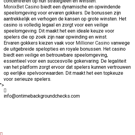
concentreren op hun strategieën en winsten.
MonixBet Casino
biedt een dynamische en opwindende
speelomgeving voor ervaren gokkers. De bonussen zijn
aantrekkelijk en verhogen de kansen op grote winsten. Het
casino is volledig legaal en zorgt voor een veilige
speelomgeving. Dit maakt het een ideale keuze voor
spelers die op zoek zijn naar opwinding en winst.
Ervaren gokkers kiezen vaak voor
Millioner Casino
vanwege
de uitgebreide spelopties en royale bonussen. Het casino
biedt een veilige en betrouwbare speelomgeving,
essentieel voor een succesvolle gokervaring. De legaliteit
van het platform zorgt ervoor dat spelers kunnen vertrouwen
op eerlijke spelvoorwaarden. Dit maakt het een topkeuze
voor serieuze spelers.
">
info@ontimebackgroundchecks.com
Quick Links
Home