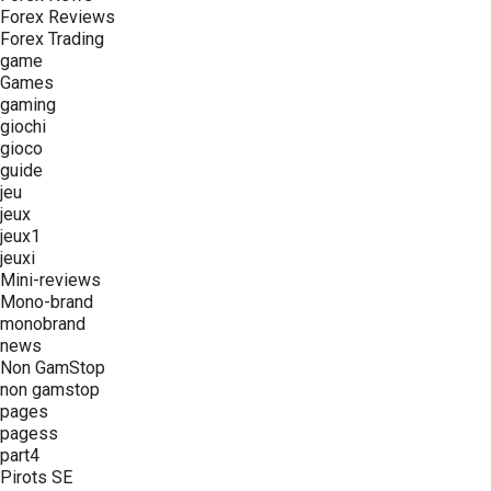
Forex Reviews
Forex Trading
game
Games
gaming
giochi
gioco
guide
jeu
jeux
jeux1
jeuxi
Mini-reviews
Mono-brand
monobrand
news
Non GamStop
non gamstop
pages
pagess
part4
Pirots SE