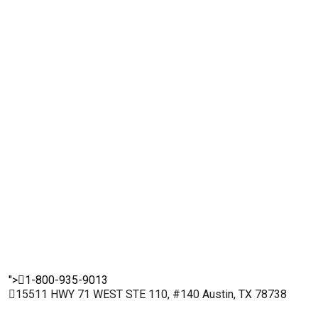
is volledig
wat wils.
nieuws
Bovendien
legaal en
Bonussen en
ontdek
zorgt de
biedt een
promoties zijn
Het ca
licentie ervoor
veilige
royaal en frequent.
operee
dat alle
omgeving
De legaliteit van
onder 
activiteiten
voor gokkers.
dit casino
strikte
gereguleerd
Hierdoor
garandeert een
vergunn
en eerlijk
kunnen
eerlijke kans voor
wat zo
verlopen. Dit
spelers met
iedereen.
voor ee
maakt het een
vertrouwen
spelpra
uitstekende
inzetten en
en
keuze voor
genieten van
vertro
ervaren
hun favoriete
onder
spelers.
spellen.
spelers
">
1-800-935-9013
15511 HWY 71 WEST STE 110, #140 Austin, TX 78738