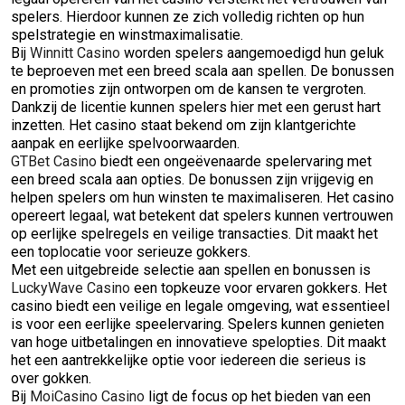
spelers. Hierdoor kunnen ze zich volledig richten op hun
spelstrategie en winstmaximalisatie.
Bij
Winnitt Casino
worden spelers aangemoedigd hun geluk
te beproeven met een breed scala aan spellen. De bonussen
en promoties zijn ontworpen om de kansen te vergroten.
Dankzij de licentie kunnen spelers hier met een gerust hart
inzetten. Het casino staat bekend om zijn klantgerichte
aanpak en eerlijke spelvoorwaarden.
GTBet Casino
biedt een ongeëvenaarde spelervaring met
een breed scala aan opties. De bonussen zijn vrijgevig en
helpen spelers om hun winsten te maximaliseren. Het casino
opereert legaal, wat betekent dat spelers kunnen vertrouwen
op eerlijke spelregels en veilige transacties. Dit maakt het
een toplocatie voor serieuze gokkers.
Met een uitgebreide selectie aan spellen en bonussen is
LuckyWave Casino
een topkeuze voor ervaren gokkers. Het
casino biedt een veilige en legale omgeving, wat essentieel
is voor een eerlijke speelervaring. Spelers kunnen genieten
van hoge uitbetalingen en innovatieve spelopties. Dit maakt
het een aantrekkelijke optie voor iedereen die serieus is
over gokken.
Bij
MoiCasino Casino
ligt de focus op het bieden van een