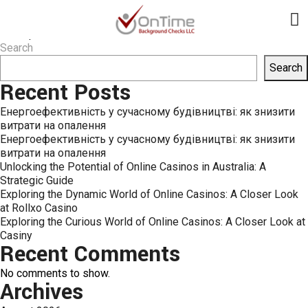
Month:
April 2024
Posts
Older posts
Search
navigation
Search
Recent Posts
Енергоефективність у сучасному будівництві: як знизити
витрати на опалення
Енергоефективність у сучасному будівництві: як знизити
витрати на опалення
Unlocking the Potential of Online Casinos in Australia: A
Strategic Guide
Exploring the Dynamic World of Online Casinos: A Closer Look
at Rollxo Casino
Exploring the Curious World of Online Casinos: A Closer Look at
Casiny
Recent Comments
No comments to show.
Archives