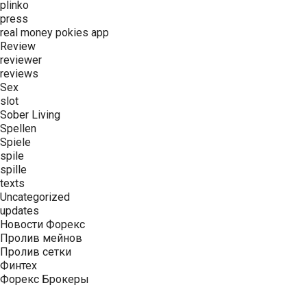
plinko
press
real money pokies app
Review
reviewer
reviews
Sex
slot
Sober Living
Spellen
Spiele
spile
spille
texts
Uncategorized
updates
Новости Форекс
Пролив мейнов
Пролив сетки
Финтех
Форекс Брокеры