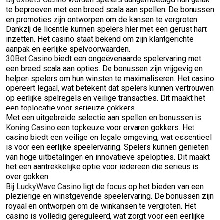
te beproeven met een breed scala aan spellen. De bonussen
en promoties zijn ontworpen om de kansen te vergroten.
Dankzij de licentie kunnen spelers hier met een gerust hart
inzetten. Het casino staat bekend om zijn klantgerichte
aanpak en eerlijke spelvoorwaarden.
30Bet Casino
biedt een ongeëvenaarde spelervaring met
een breed scala aan opties. De bonussen zijn vrijgevig en
helpen spelers om hun winsten te maximaliseren. Het casino
opereert legaal, wat betekent dat spelers kunnen vertrouwen
op eerlijke spelregels en veilige transacties. Dit maakt het
een toplocatie voor serieuze gokkers.
Met een uitgebreide selectie aan spellen en bonussen is
Koning Casino
een topkeuze voor ervaren gokkers. Het
casino biedt een veilige en legale omgeving, wat essentieel
is voor een eerlijke speelervaring. Spelers kunnen genieten
van hoge uitbetalingen en innovatieve spelopties. Dit maakt
het een aantrekkelijke optie voor iedereen die serieus is
over gokken.
Bij
LuckyWave Casino
ligt de focus op het bieden van een
plezierige en winstgevende speelervaring. De bonussen zijn
royaal en ontworpen om de winkansen te vergroten. Het
casino is volledig gereguleerd, wat zorgt voor een eerlijke