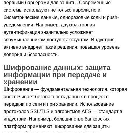
первыми барьерами для защиты. Современные
системы используют не только пароли, но и
биометрические данные, одноразовые коды и push-
уведомления. Например, двухфакторная
аутентификация значительно усложняет
злоумышленникам доступ к аккаунтам. Индустрия
активно внедряет такие решения, повышая уровень
доверия и безопасности.
Шифрование данных: защита
информации при передаче и
хранении
Шифрование — фундаментальная технология, которая
обеспечивает безопасность данных в процессе
передачи по сети и при хранении. Использование
протоколов SSL/TLS и алгоритмов AES — стандарт в
индустрии. Например, большинство банковских
платформ применяют шифрование для защиты