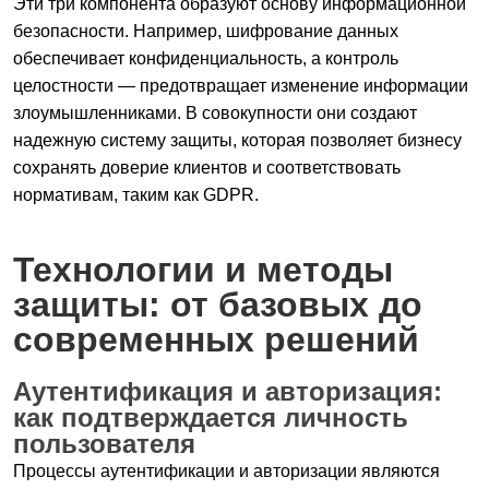
Эти три компонента образуют основу информационной
безопасности. Например, шифрование данных
обеспечивает конфиденциальность, а контроль
целостности — предотвращает изменение информации
злоумышленниками. В совокупности они создают
надежную систему защиты, которая позволяет бизнесу
сохранять доверие клиентов и соответствовать
нормативам, таким как GDPR.
Технологии и методы
защиты: от базовых до
современных решений
Аутентификация и авторизация:
как подтверждается личность
пользователя
Процессы аутентификации и авторизации являются