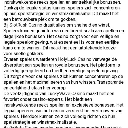
indrukwekkende reeks spellen en aantrekkelijke bonussen.
Dankzij de legale status kunnen spelers zich concentreren
op hun spelstrategie en winstmaximalisatie. Dit maakt het
een betrouwbare plek om te gokken.
Bij
SlotRush Casino
draait alles om snelheid en winst.
Spelers kunnen genieten van een breed scala aan spellen en
dagelijkse bonussen. Het casino zorgt voor een veilige en
legale speelomgeving, wat essentieel is voor een eerlijke
kans om te winnen. Dit maakt het een uitstekende keuze
voor snelle gokkers.
Ervaren spelers waarderen
HolyLuck Casino
vanwege de
diversiteit aan spellen en royale bonussen. Het platform is
volledig gereguleerd en biedt een veilige speelomgeving.
Dit zorgt ervoor dat spelers zich kunnen concentreren op de
spellen en het maximaliseren van hun winsten. Transparantie
en eerlijkheid staan hier voorop.
De veelzijdigheid van
LuckyWave Casino
maakt het een
favoriet onder casino-experts. Het biedt een
indrukwekkende reeks spellen en exclusieve bonussen. Het
legaal opereren van het casino versterkt het vertrouwen van
spelers. Hierdoor kunnen ze zich volledig richten op hun
spelstrategie en winstmaximalisatie.
Bij
0xBets Casino
worden spelers aangemoedigd hun geluk