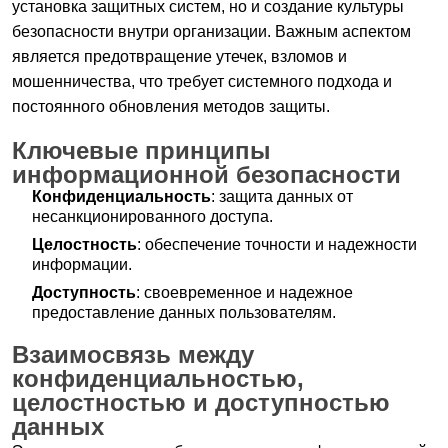
установка защитных систем, но и создание культуры
безопасности внутри организации. Важным аспектом
является предотвращение утечек, взломов и
мошенничества, что требует системного подхода и
постоянного обновления методов защиты.
Ключевые принципы
информационной безопасности
Конфиденциальность
: защита данных от
несанкционированного доступа.
Целостность
: обеспечение точности и надежности
информации.
Доступность
: своевременное и надежное
предоставление данных пользователям.
Взаимосвязь между
конфиденциальностью,
целостностью и доступностью
данных