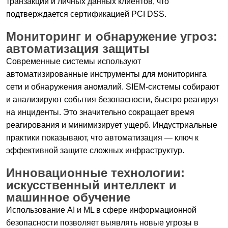
транзакций и личных данных клиентов, что
подтверждается сертификацией PCI DSS.
Мониторинг и обнаружение угроз:
автоматизация защиты
Современные системы используют
автоматизированные инструменты для мониторинга
сети и обнаружения аномалий. SIEM-системы собирают
и анализируют события безопасности, быстро реагируя
на инциденты. Это значительно сокращает время
реагирования и минимизирует ущерб. Индустриальные
практики показывают, что автоматизация — ключ к
эффективной защите сложных инфраструктур.
Инновационные технологии:
искусственный интеллект и
машинное обучение
Использование AI и ML в сфере информационной
безопасности позволяет выявлять новые угрозы в