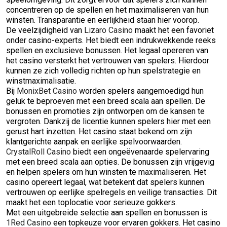
concentreren op de spellen en het maximaliseren van hun
winsten. Transparantie en eerlijkheid staan hier voorop.
De veelzijdigheid van
Lizaro Casino
maakt het een favoriet
onder casino-experts. Het biedt een indrukwekkende reeks
spellen en exclusieve bonussen. Het legaal opereren van
het casino versterkt het vertrouwen van spelers. Hierdoor
kunnen ze zich volledig richten op hun spelstrategie en
winstmaximalisatie.
Bij
MonixBet Casino
worden spelers aangemoedigd hun
geluk te beproeven met een breed scala aan spellen. De
bonussen en promoties zijn ontworpen om de kansen te
vergroten. Dankzij de licentie kunnen spelers hier met een
gerust hart inzetten. Het casino staat bekend om zijn
klantgerichte aanpak en eerlijke spelvoorwaarden.
CrystalRoll Casino
biedt een ongeëvenaarde spelervaring
met een breed scala aan opties. De bonussen zijn vrijgevig
en helpen spelers om hun winsten te maximaliseren. Het
casino opereert legaal, wat betekent dat spelers kunnen
vertrouwen op eerlijke spelregels en veilige transacties. Dit
maakt het een toplocatie voor serieuze gokkers.
Met een uitgebreide selectie aan spellen en bonussen is
1Red Casino
een topkeuze voor ervaren gokkers. Het casino