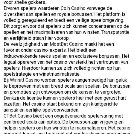
voor snelle gokkers.
Ervaren spelers waarderen
Coin Casino
vanwege de
diversiteit aan spellen en royale bonussen. Het platform is
volledig gereguleerd en biedt een veilige speelomgeving.
Dit zorgt ervoor dat spelers zich kunnen concentreren op de
spellen en het maximaliseren van hun winsten. Transparantie
en eerlijkheid staan hier voorop.
De veelzijdigheid van
MostBet Casino
maakt het een
favoriet onder casino-experts. Het biedt een
indrukwekkende reeks spellen en exclusieve bonussen. Het
legaal opereren van het casino versterkt het vertrouwen van
spelers. Hierdoor kunnen ze zich volledig richten op hun
spelstrategie en winstmaximalisatie.
Bij
Winnitt Casino
worden spelers aangemoedigd hun geluk
te beproeven met een breed scala aan spellen. De bonussen
en promoties zijn ontworpen om de kansen te vergroten.
Dankzij de licentie kunnen spelers hier met een gerust hart
inzetten. Het casino staat bekend om zijn klantgerichte
aanpak en eerlijke spelvoorwaarden.
GTBet Casino
biedt een ongeëvenaarde spelervaring met
een breed scala aan opties. De bonussen zijn vrijgevig en
helpen spelers om hun winsten te maximaliseren. Het casino
opereert legaal, wat betekent dat spelers kunnen vertrouwen