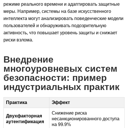
режиме реального времени и адаптировать защитные
меры. Например, системы на базе искусственного
интеллекта могут анализировать поведенческие модели
пользователей и обнаруживать подозрительную
активность, что повышает уровень защиты и снижает
риски взлома.
Внедрение
многоуровневых систем
безопасности: пример
индустриальных практик
Практика
Эффект
Снижение риска
Двухфакторная
несанкционированного доступа
аутентификация
на 99.9%