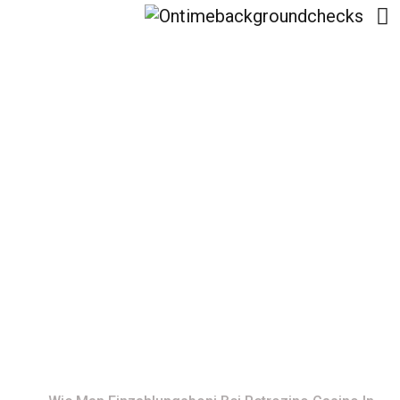
Wie Man
Einzahlungsboni Bei
Retrozino Casino In
Anspruch Nimmt
Home