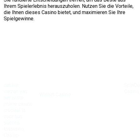
Ihrem Spielerlebnis herauszuholen. Nutzen Sie die Vorteile,
die Ihnen dieses Casino bietet, und maximieren Sie Ihre
Spielgewinne.
dat het
SpinD
Bij
kiezen van
Casino
Winnitt Casino
het juiste
heeft 
zijn de
online casino
reputat
mogelijkheden
cruciaal is
opgeb
eindeloos met
voor hun
Voor diegenen die
als een
een
succes.
op zoek zijn naar
de bes
uitgebreide
Instasino
zowel spanning
online
selectie aan
Casino
als
casino'
tafelspellen en