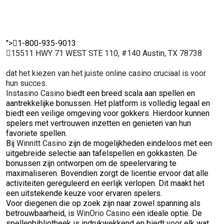
">
1-800-935-9013
15511 HWY 71 WEST STE 110, #140 Austin, TX 78738
dat het kiezen van het juiste online casino cruciaal is voor
hun succes.
Instasino Casino
biedt een breed scala aan spellen en
aantrekkelijke bonussen. Het platform is volledig legaal en
biedt een veilige omgeving voor gokkers. Hierdoor kunnen
spelers met vertrouwen inzetten en genieten van hun
favoriete spellen.
Bij
Winnitt Casino
zijn de mogelijkheden eindeloos met een
uitgebreide selectie aan tafelspellen en gokkasten. De
bonussen zijn ontworpen om de speelervaring te
maximaliseren. Bovendien zorgt de licentie ervoor dat alle
activiteiten gereguleerd en eerlijk verlopen. Dit maakt het
een uitstekende keuze voor ervaren spelers.
Voor diegenen die op zoek zijn naar zowel spanning als
betrouwbaarheid, is
WinOrio Casino
een ideale optie. De
spellenbibliotheek is indrukwekkend en biedt voor elk wat