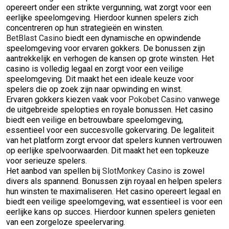
opereert onder een strikte vergunning, wat zorgt voor een
eerlijke speelomgeving. Hierdoor kunnen spelers zich
concentreren op hun strategieën en winsten.
BetBlast Casino
biedt een dynamische en opwindende
speelomgeving voor ervaren gokkers. De bonussen zijn
aantrekkelijk en verhogen de kansen op grote winsten. Het
casino is volledig legaal en zorgt voor een veilige
speelomgeving. Dit maakt het een ideale keuze voor
spelers die op zoek zijn naar opwinding en winst.
Ervaren gokkers kiezen vaak voor
Pokobet Casino
vanwege
de uitgebreide spelopties en royale bonussen. Het casino
biedt een veilige en betrouwbare speelomgeving,
essentieel voor een succesvolle gokervaring. De legaliteit
van het platform zorgt ervoor dat spelers kunnen vertrouwen
op eerlijke spelvoorwaarden. Dit maakt het een topkeuze
voor serieuze spelers.
Het aanbod van spellen bij
SlotMonkey Casino
is zowel
divers als spannend. Bonussen zijn royaal en helpen spelers
hun winsten te maximaliseren. Het casino opereert legaal en
biedt een veilige speelomgeving, wat essentieel is voor een
eerlijke kans op succes. Hierdoor kunnen spelers genieten
van een zorgeloze speelervaring.