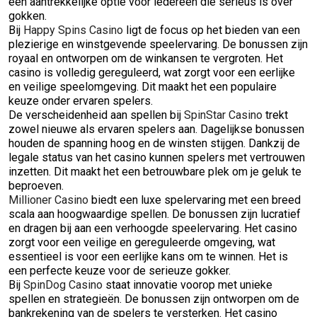
een aantrekkelijke optie voor iedereen die serieus is over
gokken.
Bij
Happy Spins Casino
ligt de focus op het bieden van een
plezierige en winstgevende speelervaring. De bonussen zijn
royaal en ontworpen om de winkansen te vergroten. Het
casino is volledig gereguleerd, wat zorgt voor een eerlijke
en veilige speelomgeving. Dit maakt het een populaire
keuze onder ervaren spelers.
De verscheidenheid aan spellen bij
SpinStar Casino
trekt
zowel nieuwe als ervaren spelers aan. Dagelijkse bonussen
houden de spanning hoog en de winsten stijgen. Dankzij de
legale status van het casino kunnen spelers met vertrouwen
inzetten. Dit maakt het een betrouwbare plek om je geluk te
beproeven.
Millioner Casino
biedt een luxe spelervaring met een breed
scala aan hoogwaardige spellen. De bonussen zijn lucratief
en dragen bij aan een verhoogde speelervaring. Het casino
zorgt voor een veilige en gereguleerde omgeving, wat
essentieel is voor een eerlijke kans om te winnen. Het is
een perfecte keuze voor de serieuze gokker.
Bij
SpinDog Casino
staat innovatie voorop met unieke
spellen en strategieën. De bonussen zijn ontworpen om de
bankrekening van de spelers te versterken. Het casino