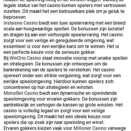
legale status van het casino kunnen spelers met vertrouwen
inzetten. Dit maakt het een betrouwbare plek om je geluk te
beproeven.
Instasino Casino
biedt een luxe spelervaring met een breed
scala aan hoogwaardige spellen. De bonussen zijn lucratief
en dragen bij aan een verhoogde speelervaring. Het casino
zorgt voor een veilige en gereguleerde omgeving, wat
essentieel is voor een eerlijke kans om te winnen. Het is
een perfecte keuze voor de serieuze gokker.
Bij
WinOrio Casino
staat innovatie voorop met unieke spellen
en strategieën. De bonussen zijn ontworpen om de
bankrekening van de spelers te versterken. Het casino
opereert onder een strikte vergunning, wat zorgt voor een
eerlijke speelomgeving. Hierdoor kunnen spelers zich
concentreren op hun strategieën en winsten.
MonixBet Casino
biedt een dynamische en opwindende
speelomgeving voor ervaren gokkers. De bonussen zijn
aantrekkelijk en verhogen de kansen op grote winsten. Het
casino is volledig legaal en zorgt voor een veilige
speelomgeving. Dit maakt het een ideale keuze voor
spelers die op zoek zijn naar opwinding en winst.
Ervaren gokkers kiezen vaak voor
Millioner Casino
vanwege