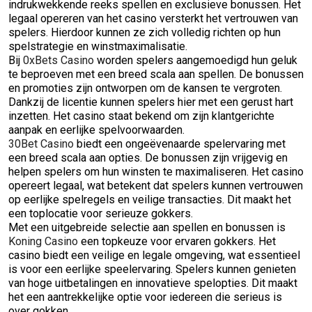
indrukwekkende reeks spellen en exclusieve bonussen. Het
legaal opereren van het casino versterkt het vertrouwen van
spelers. Hierdoor kunnen ze zich volledig richten op hun
spelstrategie en winstmaximalisatie.
Bij
0xBets Casino
worden spelers aangemoedigd hun geluk
te beproeven met een breed scala aan spellen. De bonussen
en promoties zijn ontworpen om de kansen te vergroten.
Dankzij de licentie kunnen spelers hier met een gerust hart
inzetten. Het casino staat bekend om zijn klantgerichte
aanpak en eerlijke spelvoorwaarden.
30Bet Casino
biedt een ongeëvenaarde spelervaring met
een breed scala aan opties. De bonussen zijn vrijgevig en
helpen spelers om hun winsten te maximaliseren. Het casino
opereert legaal, wat betekent dat spelers kunnen vertrouwen
op eerlijke spelregels en veilige transacties. Dit maakt het
een toplocatie voor serieuze gokkers.
Met een uitgebreide selectie aan spellen en bonussen is
Koning Casino
een topkeuze voor ervaren gokkers. Het
casino biedt een veilige en legale omgeving, wat essentieel
is voor een eerlijke speelervaring. Spelers kunnen genieten
van hoge uitbetalingen en innovatieve spelopties. Dit maakt
het een aantrekkelijke optie voor iedereen die serieus is
over gokken.