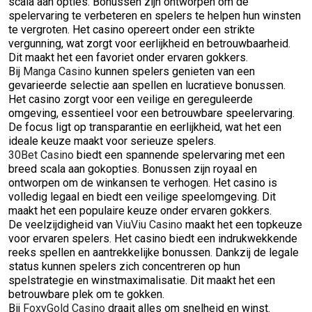
scala aan opties. Bonussen zijn ontworpen om de
spelervaring te verbeteren en spelers te helpen hun winsten
te vergroten. Het casino opereert onder een strikte
vergunning, wat zorgt voor eerlijkheid en betrouwbaarheid.
Dit maakt het een favoriet onder ervaren gokkers.
Bij
Manga Casino
kunnen spelers genieten van een
gevarieerde selectie aan spellen en lucratieve bonussen.
Het casino zorgt voor een veilige en gereguleerde
omgeving, essentieel voor een betrouwbare speelervaring.
De focus ligt op transparantie en eerlijkheid, wat het een
ideale keuze maakt voor serieuze spelers.
30Bet Casino
biedt een spannende spelervaring met een
breed scala aan gokopties. Bonussen zijn royaal en
ontworpen om de winkansen te verhogen. Het casino is
volledig legaal en biedt een veilige speelomgeving. Dit
maakt het een populaire keuze onder ervaren gokkers.
De veelzijdigheid van
ViuViu Casino
maakt het een topkeuze
voor ervaren spelers. Het casino biedt een indrukwekkende
reeks spellen en aantrekkelijke bonussen. Dankzij de legale
status kunnen spelers zich concentreren op hun
spelstrategie en winstmaximalisatie. Dit maakt het een
betrouwbare plek om te gokken.
Bij
FoxyGold Casino
draait alles om snelheid en winst.