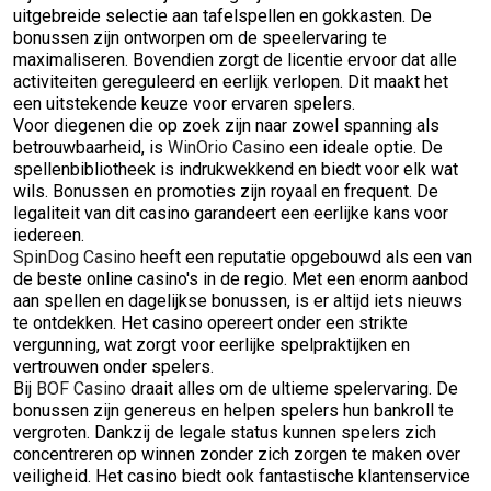
uitgebreide selectie aan tafelspellen en gokkasten. De
bonussen zijn ontworpen om de speelervaring te
maximaliseren. Bovendien zorgt de licentie ervoor dat alle
activiteiten gereguleerd en eerlijk verlopen. Dit maakt het
een uitstekende keuze voor ervaren spelers.
Voor diegenen die op zoek zijn naar zowel spanning als
betrouwbaarheid, is
WinOrio Casino
een ideale optie. De
spellenbibliotheek is indrukwekkend en biedt voor elk wat
wils. Bonussen en promoties zijn royaal en frequent. De
legaliteit van dit casino garandeert een eerlijke kans voor
iedereen.
SpinDog Casino
heeft een reputatie opgebouwd als een van
de beste online casino's in de regio. Met een enorm aanbod
aan spellen en dagelijkse bonussen, is er altijd iets nieuws
te ontdekken. Het casino opereert onder een strikte
vergunning, wat zorgt voor eerlijke spelpraktijken en
vertrouwen onder spelers.
Bij
BOF Casino
draait alles om de ultieme spelervaring. De
bonussen zijn genereus en helpen spelers hun bankroll te
vergroten. Dankzij de legale status kunnen spelers zich
concentreren op winnen zonder zich zorgen te maken over
veiligheid. Het casino biedt ook fantastische klantenservice