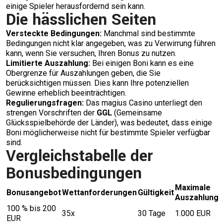
einige Spieler herausfordernd sein kann.
Die hässlichen Seiten
Versteckte Bedingungen:
Manchmal sind bestimmte
Bedingungen nicht klar angegeben, was zu Verwirrung führen
kann, wenn Sie versuchen, Ihren Bonus zu nutzen.
Limitierte Auszahlung:
Bei einigen Boni kann es eine
Obergrenze für Auszahlungen geben, die Sie
berücksichtigen müssen. Dies kann Ihre potenziellen
Gewinne erheblich beeinträchtigen.
Regulierungsfragen:
Das magius Casino unterliegt den
strengen Vorschriften der
GGL
(Gemeinsame
Glücksspielbehörde der Länder), was bedeutet, dass einige
Boni möglicherweise nicht für bestimmte Spieler verfügbar
sind.
Vergleichstabelle der
Bonusbedingungen
Maximale
Bonusangebot
Wettanforderungen
Gültigkeit
Auszahlung
100 % bis 200
35x
30 Tage
1.000 EUR
EUR