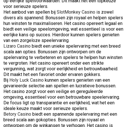
op eerlijke spelvoorwaarden. Dit maakt het een topkeuze
voor serieuze spelers.
Het aanbod van spellen bij
SlotMonkey Casino
is zowel
divers als spannend. Bonussen zijn royaal en helpen spelers
hun winsten te maximaliseren. Het casino opereert legaal en
biedt een veilige speelomgeving, wat essentieel is voor een
eerlijke kans op succes. Hierdoor kunnen spelers genieten
van een zorgeloze speelervaring.
Lizaro Casino
biedt een unieke spelervaring met een breed
scala aan opties. Bonussen zijn ontworpen om de
spelervaring te verbeteren en spelers te helpen hun winsten
te vergroten. Het casino opereert onder een strikte
vergunning, wat zorgt voor eerlijkheid en betrouwbaarheid.
Dit maakt het een favoriet onder ervaren gokkers.
Bij
Holy Luck Casino
kunnen spelers genieten van een
gevarieerde selectie aan spellen en lucratieve bonussen.
Het casino zorgt voor een veilige en gereguleerde
omgeving, essentieel voor een betrouwbare speelervaring.
De focus ligt op transparantie en eerlijkheid, wat het een
ideale keuze maakt voor serieuze spelers.
Betory Casino
biedt een spannende spelervaring met een
breed scala aan gokopties. Bonussen zijn royaal en
ontworpen om de winkansen te verhogen. Het casino is