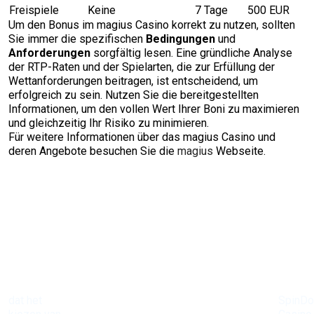
Freispiele
Keine
7 Tage
500 EUR
Um den Bonus im magius Casino korrekt zu nutzen, sollten
Sie immer die spezifischen
Bedingungen
und
Anforderungen
sorgfältig lesen. Eine gründliche Analyse
der RTP-Raten und der Spielarten, die zur Erfüllung der
Wettanforderungen beitragen, ist entscheidend, um
erfolgreich zu sein. Nutzen Sie die bereitgestellten
Informationen, um den vollen Wert Ihrer Boni zu maximieren
und gleichzeitig Ihr Risiko zu minimieren.
Für weitere Informationen über das magius Casino und
deren Angebote besuchen Sie die
magius
Webseite.
dat het
SpinD
Bij