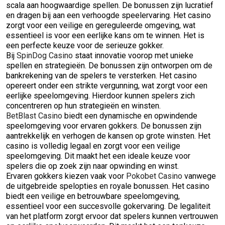
scala aan hoogwaardige spellen. De bonussen zijn lucratief
en dragen bij aan een verhoogde speelervaring. Het casino
zorgt voor een veilige en gereguleerde omgeving, wat
essentieel is voor een eerlijke kans om te winnen. Het is
een perfecte keuze voor de serieuze gokker.
Bij
SpinDog Casino
staat innovatie voorop met unieke
spellen en strategieën. De bonussen zijn ontworpen om de
bankrekening van de spelers te versterken. Het casino
opereert onder een strikte vergunning, wat zorgt voor een
eerlijke speelomgeving. Hierdoor kunnen spelers zich
concentreren op hun strategieën en winsten.
BetBlast Casino
biedt een dynamische en opwindende
speelomgeving voor ervaren gokkers. De bonussen zijn
aantrekkelijk en verhogen de kansen op grote winsten. Het
casino is volledig legaal en zorgt voor een veilige
speelomgeving. Dit maakt het een ideale keuze voor
spelers die op zoek zijn naar opwinding en winst.
Ervaren gokkers kiezen vaak voor
Pokobet Casino
vanwege
de uitgebreide spelopties en royale bonussen. Het casino
biedt een veilige en betrouwbare speelomgeving,
essentieel voor een succesvolle gokervaring. De legaliteit
van het platform zorgt ervoor dat spelers kunnen vertrouwen