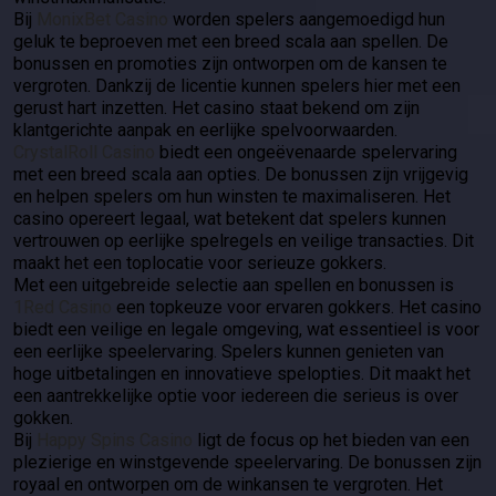
Bij
MonixBet Casino
worden spelers aangemoedigd hun
geluk te beproeven met een breed scala aan spellen. De
bonussen en promoties zijn ontworpen om de kansen te
vergroten. Dankzij de licentie kunnen spelers hier met een
gerust hart inzetten. Het casino staat bekend om zijn
klantgerichte aanpak en eerlijke spelvoorwaarden.
CrystalRoll Casino
biedt een ongeëvenaarde spelervaring
met een breed scala aan opties. De bonussen zijn vrijgevig
en helpen spelers om hun winsten te maximaliseren. Het
casino opereert legaal, wat betekent dat spelers kunnen
vertrouwen op eerlijke spelregels en veilige transacties. Dit
maakt het een toplocatie voor serieuze gokkers.
Met een uitgebreide selectie aan spellen en bonussen is
1Red Casino
een topkeuze voor ervaren gokkers. Het casino
biedt een veilige en legale omgeving, wat essentieel is voor
een eerlijke speelervaring. Spelers kunnen genieten van
hoge uitbetalingen en innovatieve spelopties. Dit maakt het
een aantrekkelijke optie voor iedereen die serieus is over
gokken.
Bij
Happy Spins Casino
ligt de focus op het bieden van een
plezierige en winstgevende speelervaring. De bonussen zijn
royaal en ontworpen om de winkansen te vergroten. Het