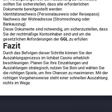
sollten Sie sicherstellen, dass alle erforderlichen
Dokumente bereitgestellt werden:
Identitätsnachweis (Personalausweis oder Reisepass).
Nachweis der Wohnadresse (Stromrechnung oder
Bankauszug).
Diese Dokumente sind notwendig, um sicherzustellen, dass
Sie der rechtmäßige Kontoinhaber sind und um die
gesetzlichen Anforderungen der
GGL
zu erfüllen.
Fazit
Durch das Befolgen dieser Schritte können Sie den
Auszahlungsprozess im lichibet Casino erheblich
beschleunigen. Planen Sie Ihre Einzahlungen und
Auszahlungen strategisch, nutzen Sie Boni und wählen Sie
die richtigen Spiele, um Ihre Chancen zu maximieren. Mit der
richtigen Vorgehensweise steht einer schnellen Auszahlung
nichts im Wege.