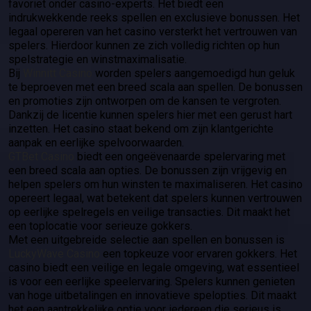
favoriet onder casino-experts. Het biedt een
indrukwekkende reeks spellen en exclusieve bonussen. Het
legaal opereren van het casino versterkt het vertrouwen van
spelers. Hierdoor kunnen ze zich volledig richten op hun
spelstrategie en winstmaximalisatie.
Bij
Winnitt Casino
worden spelers aangemoedigd hun geluk
te beproeven met een breed scala aan spellen. De bonussen
en promoties zijn ontworpen om de kansen te vergroten.
Dankzij de licentie kunnen spelers hier met een gerust hart
inzetten. Het casino staat bekend om zijn klantgerichte
aanpak en eerlijke spelvoorwaarden.
GTBet Casino
biedt een ongeëvenaarde spelervaring met
een breed scala aan opties. De bonussen zijn vrijgevig en
helpen spelers om hun winsten te maximaliseren. Het casino
opereert legaal, wat betekent dat spelers kunnen vertrouwen
op eerlijke spelregels en veilige transacties. Dit maakt het
een toplocatie voor serieuze gokkers.
Met een uitgebreide selectie aan spellen en bonussen is
LuckyWave Casino
een topkeuze voor ervaren gokkers. Het
casino biedt een veilige en legale omgeving, wat essentieel
is voor een eerlijke speelervaring. Spelers kunnen genieten
van hoge uitbetalingen en innovatieve spelopties. Dit maakt
het een aantrekkelijke optie voor iedereen die serieus is