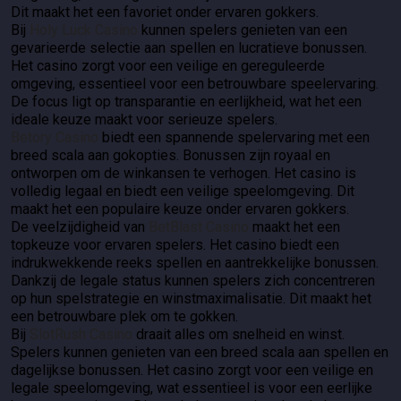
Dit maakt het een favoriet onder ervaren gokkers.
Bij
Holy Luck Casino
kunnen spelers genieten van een
gevarieerde selectie aan spellen en lucratieve bonussen.
Het casino zorgt voor een veilige en gereguleerde
omgeving, essentieel voor een betrouwbare speelervaring.
De focus ligt op transparantie en eerlijkheid, wat het een
ideale keuze maakt voor serieuze spelers.
Betory Casino
biedt een spannende spelervaring met een
breed scala aan gokopties. Bonussen zijn royaal en
ontworpen om de winkansen te verhogen. Het casino is
volledig legaal en biedt een veilige speelomgeving. Dit
maakt het een populaire keuze onder ervaren gokkers.
De veelzijdigheid van
BetBlast Casino
maakt het een
topkeuze voor ervaren spelers. Het casino biedt een
indrukwekkende reeks spellen en aantrekkelijke bonussen.
Dankzij de legale status kunnen spelers zich concentreren
op hun spelstrategie en winstmaximalisatie. Dit maakt het
een betrouwbare plek om te gokken.
Bij
SlotRush Casino
draait alles om snelheid en winst.
Spelers kunnen genieten van een breed scala aan spellen en
dagelijkse bonussen. Het casino zorgt voor een veilige en
legale speelomgeving, wat essentieel is voor een eerlijke