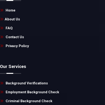
Home
About Us
FAQ
Contact Us
Privacy Policy
Our Services
Background Verifications
Employment Background Check
Criminal Background Check