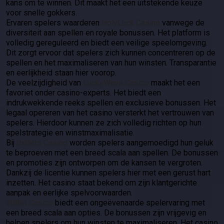
kans om te winnen. Dit maakt het een uitstekende keuze
voor snelle gokkers.
Ervaren spelers waarderen
HolyLuck Casino
vanwege de
diversiteit aan spellen en royale bonussen. Het platform is
volledig gereguleerd en biedt een veilige speelomgeving.
Dit zorgt ervoor dat spelers zich kunnen concentreren op de
spellen en het maximaliseren van hun winsten. Transparantie
en eerlijkheid staan hier voorop.
De veelzijdigheid van
LuckyWave Casino
maakt het een
favoriet onder casino-experts. Het biedt een
indrukwekkende reeks spellen en exclusieve bonussen. Het
legaal opereren van het casino versterkt het vertrouwen van
spelers. Hierdoor kunnen ze zich volledig richten op hun
spelstrategie en winstmaximalisatie.
Bij
0xBets Casino
worden spelers aangemoedigd hun geluk
te beproeven met een breed scala aan spellen. De bonussen
en promoties zijn ontworpen om de kansen te vergroten.
Dankzij de licentie kunnen spelers hier met een gerust hart
inzetten. Het casino staat bekend om zijn klantgerichte
aanpak en eerlijke spelvoorwaarden.
30Bet Casino
biedt een ongeëvenaarde spelervaring met
een breed scala aan opties. De bonussen zijn vrijgevig en
helpen spelers om hun winsten te maximaliseren. Het casino