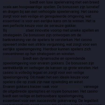
Scoripro Casino
biedt een luxe spelervaring met een breed
scala aan hoogwaardige spellen. De bonussen zijn lucratief
en dragen bij aan een verhoogde speelervaring. Het casino
zorgt voor een veilige en gereguleerde omgeving, wat
essentieel is voor een eerlijke kans om te winnen. Het is
een perfecte keuze voor de serieuze gokker.
Bij
N1 Casino
staat innovatie voorop met unieke spellen en
strategieën. De bonussen zijn ontworpen om de
bankrekening van de spelers te versterken. Het casino
opereert onder een strikte vergunning, wat zorgt voor een
eerlijke speelomgeving. Hierdoor kunnen spelers zich
concentreren op hun strategieën en winsten.
Coin Casino
biedt een dynamische en opwindende
speelomgeving voor ervaren gokkers. De bonussen zijn
aantrekkelijk en verhogen de kansen op grote winsten. Het
casino is volledig legaal en zorgt voor een veilige
speelomgeving. Dit maakt het een ideale keuze voor
spelers die op zoek zijn naar opwinding en winst.
Ervaren gokkers kiezen vaak voor
0xBets Casino
vanwege
de uitgebreide spelopties en royale bonussen. Het casino
biedt een veilige en betrouwbare speelomgeving,
essentieel voor een succesvolle gokervaring. De legaliteit