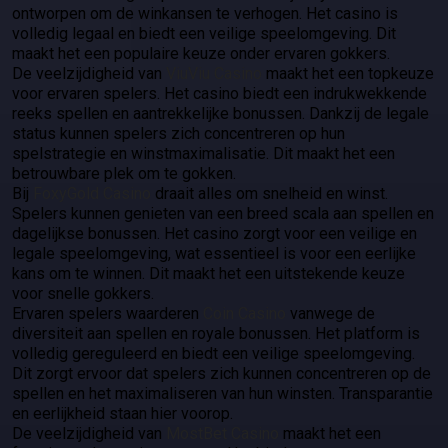
ontworpen om de winkansen te verhogen. Het casino is
volledig legaal en biedt een veilige speelomgeving. Dit
maakt het een populaire keuze onder ervaren gokkers.
De veelzijdigheid van
ViuViu Casino
maakt het een topkeuze
voor ervaren spelers. Het casino biedt een indrukwekkende
reeks spellen en aantrekkelijke bonussen. Dankzij de legale
status kunnen spelers zich concentreren op hun
spelstrategie en winstmaximalisatie. Dit maakt het een
betrouwbare plek om te gokken.
Bij
FoxyGold Casino
draait alles om snelheid en winst.
Spelers kunnen genieten van een breed scala aan spellen en
dagelijkse bonussen. Het casino zorgt voor een veilige en
legale speelomgeving, wat essentieel is voor een eerlijke
kans om te winnen. Dit maakt het een uitstekende keuze
voor snelle gokkers.
Ervaren spelers waarderen
Coin Casino
vanwege de
diversiteit aan spellen en royale bonussen. Het platform is
volledig gereguleerd en biedt een veilige speelomgeving.
Dit zorgt ervoor dat spelers zich kunnen concentreren op de
spellen en het maximaliseren van hun winsten. Transparantie
en eerlijkheid staan hier voorop.
De veelzijdigheid van
MostBet Casino
maakt het een