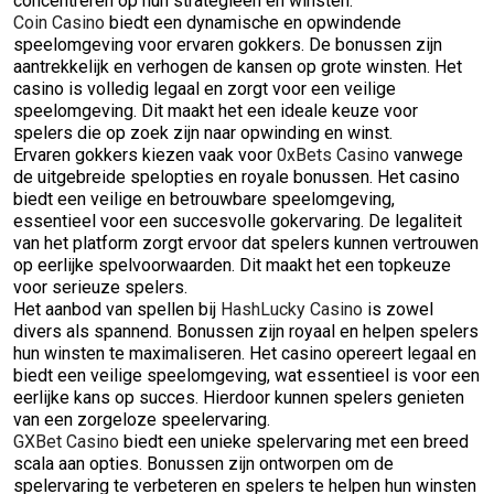
concentreren op hun strategieën en winsten.
Coin Casino
biedt een dynamische en opwindende
speelomgeving voor ervaren gokkers. De bonussen zijn
aantrekkelijk en verhogen de kansen op grote winsten. Het
casino is volledig legaal en zorgt voor een veilige
speelomgeving. Dit maakt het een ideale keuze voor
spelers die op zoek zijn naar opwinding en winst.
Ervaren gokkers kiezen vaak voor
0xBets Casino
vanwege
de uitgebreide spelopties en royale bonussen. Het casino
biedt een veilige en betrouwbare speelomgeving,
essentieel voor een succesvolle gokervaring. De legaliteit
van het platform zorgt ervoor dat spelers kunnen vertrouwen
op eerlijke spelvoorwaarden. Dit maakt het een topkeuze
voor serieuze spelers.
Het aanbod van spellen bij
HashLucky Casino
is zowel
divers als spannend. Bonussen zijn royaal en helpen spelers
hun winsten te maximaliseren. Het casino opereert legaal en
biedt een veilige speelomgeving, wat essentieel is voor een
eerlijke kans op succes. Hierdoor kunnen spelers genieten
van een zorgeloze speelervaring.
GXBet Casino
biedt een unieke spelervaring met een breed
scala aan opties. Bonussen zijn ontworpen om de
spelervaring te verbeteren en spelers te helpen hun winsten