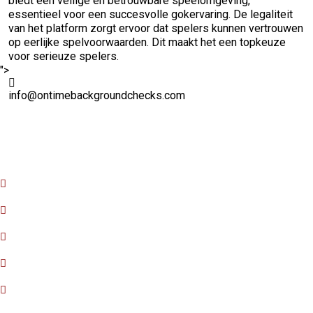
biedt een veilige en betrouwbare speelomgeving,
essentieel voor een succesvolle gokervaring. De legaliteit
van het platform zorgt ervoor dat spelers kunnen vertrouwen
op eerlijke spelvoorwaarden. Dit maakt het een topkeuze
voor serieuze spelers.
">
info@ontimebackgroundchecks.com
Quick Links
Home
About Us
FAQ
Contact Us
Privacy Policy