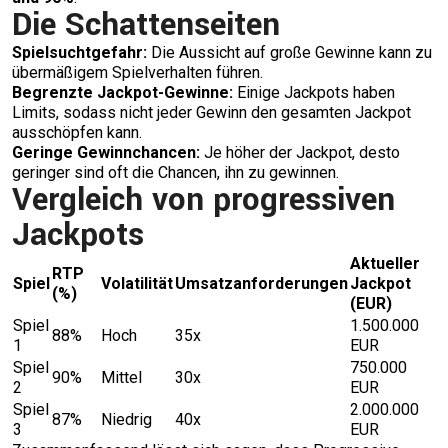
Die Schattenseiten
Spielsuchtgefahr:
Die Aussicht auf große Gewinne kann zu
übermäßigem Spielverhalten führen.
Begrenzte Jackpot-Gewinne:
Einige Jackpots haben
Limits, sodass nicht jeder Gewinn den gesamten Jackpot
ausschöpfen kann.
Geringe Gewinnchancen:
Je höher der Jackpot, desto
geringer sind oft die Chancen, ihn zu gewinnen.
Vergleich von progressiven
Jackpots
Aktueller
RTP
Spiel
Volatilität
Umsatzanforderungen
Jackpot
(%)
(EUR)
Spiel
1.500.000
88%
Hoch
35x
1
EUR
Spiel
750.000
90%
Mittel
30x
2
EUR
Spiel
2.000.000
87%
Niedrig
40x
3
EUR