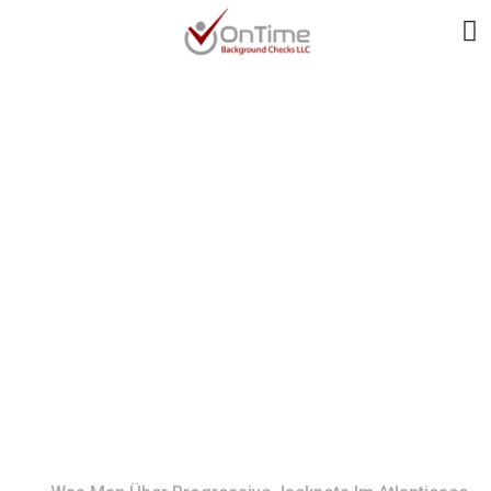
Was Man Über
Progressive Jackpots
Im Atlanticace Casino
Wissen Sollte
Home