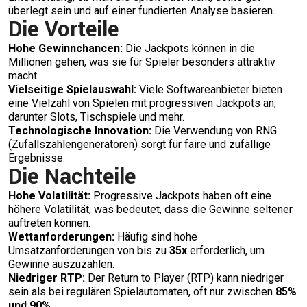
überlegt sein und auf einer fundierten Analyse basieren.
Die Vorteile
Hohe Gewinnchancen:
Die Jackpots können in die
Millionen gehen, was sie für Spieler besonders attraktiv
macht.
Vielseitige Spielauswahl:
Viele Softwareanbieter bieten
eine Vielzahl von Spielen mit progressiven Jackpots an,
darunter Slots, Tischspiele und mehr.
Technologische Innovation:
Die Verwendung von RNG
(Zufallszahlengeneratoren) sorgt für faire und zufällige
Ergebnisse.
Die Nachteile
Hohe Volatilität:
Progressive Jackpots haben oft eine
höhere Volatilität, was bedeutet, dass die Gewinne seltener
auftreten können.
Wettanforderungen:
Häufig sind hohe
Umsatzanforderungen von bis zu
35x
erforderlich, um
Gewinne auszuzahlen.
Niedriger RTP:
Der Return to Player (RTP) kann niedriger
sein als bei regulären Spielautomaten, oft nur zwischen
85%
und 90%
.