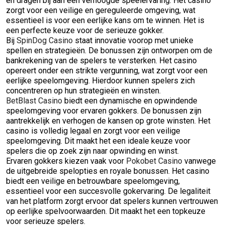
en dragen bij aan een verhoogde speelervaring. Het casino
zorgt voor een veilige en gereguleerde omgeving, wat
essentieel is voor een eerlijke kans om te winnen. Het is
een perfecte keuze voor de serieuze gokker.
Bij
SpinDog Casino
staat innovatie voorop met unieke
spellen en strategieën. De bonussen zijn ontworpen om de
bankrekening van de spelers te versterken. Het casino
opereert onder een strikte vergunning, wat zorgt voor een
eerlijke speelomgeving. Hierdoor kunnen spelers zich
concentreren op hun strategieën en winsten.
BetBlast Casino
biedt een dynamische en opwindende
speelomgeving voor ervaren gokkers. De bonussen zijn
aantrekkelijk en verhogen de kansen op grote winsten. Het
casino is volledig legaal en zorgt voor een veilige
speelomgeving. Dit maakt het een ideale keuze voor
spelers die op zoek zijn naar opwinding en winst.
Ervaren gokkers kiezen vaak voor
Pokobet Casino
vanwege
de uitgebreide spelopties en royale bonussen. Het casino
biedt een veilige en betrouwbare speelomgeving,
essentieel voor een succesvolle gokervaring. De legaliteit
van het platform zorgt ervoor dat spelers kunnen vertrouwen
op eerlijke spelvoorwaarden. Dit maakt het een topkeuze
voor serieuze spelers.