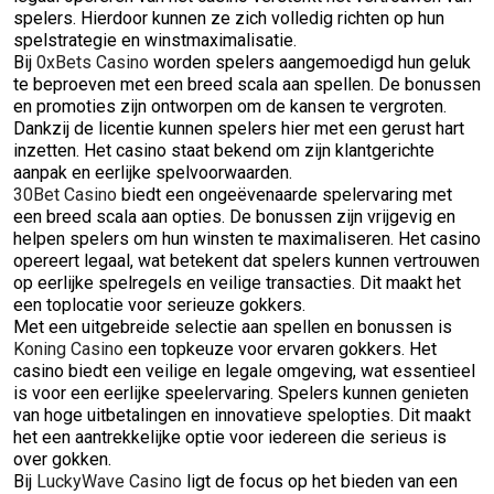
spelers. Hierdoor kunnen ze zich volledig richten op hun
spelstrategie en winstmaximalisatie.
Bij
0xBets Casino
worden spelers aangemoedigd hun geluk
te beproeven met een breed scala aan spellen. De bonussen
en promoties zijn ontworpen om de kansen te vergroten.
Dankzij de licentie kunnen spelers hier met een gerust hart
inzetten. Het casino staat bekend om zijn klantgerichte
aanpak en eerlijke spelvoorwaarden.
30Bet Casino
biedt een ongeëvenaarde spelervaring met
een breed scala aan opties. De bonussen zijn vrijgevig en
helpen spelers om hun winsten te maximaliseren. Het casino
opereert legaal, wat betekent dat spelers kunnen vertrouwen
op eerlijke spelregels en veilige transacties. Dit maakt het
een toplocatie voor serieuze gokkers.
Met een uitgebreide selectie aan spellen en bonussen is
Koning Casino
een topkeuze voor ervaren gokkers. Het
casino biedt een veilige en legale omgeving, wat essentieel
is voor een eerlijke speelervaring. Spelers kunnen genieten
van hoge uitbetalingen en innovatieve spelopties. Dit maakt
het een aantrekkelijke optie voor iedereen die serieus is
over gokken.
Bij
LuckyWave Casino
ligt de focus op het bieden van een