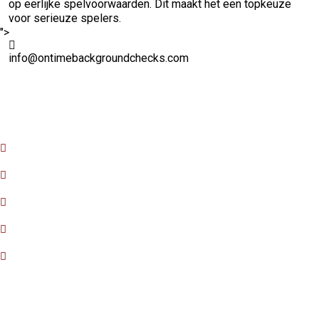
op eerlijke spelvoorwaarden. Dit maakt het een topkeuze
voor serieuze spelers.
">
info@ontimebackgroundchecks.com
Quick Links
Home
About Us
FAQ
Contact Us
Privacy Policy
Our Services