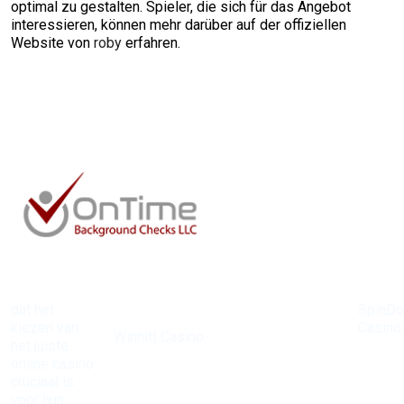
optimal zu gestalten. Spieler, die sich für das Angebot
interessieren, können mehr darüber auf der offiziellen
Website von
roby
erfahren.
dat het
SpinD
Bij
kiezen van
Casino
Winnitt Casino
het juiste
heeft 
zijn de
online casino
reputat
mogelijkheden
cruciaal is
opgeb
eindeloos met
voor hun
Voor diegenen die
als een