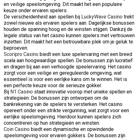
en veilige speelomgeving. Dit maakt het een populaire
keuze onder ervaren spelers.
De verscheidenheid aan spellen bij
LuckyWave Casino
trekt
zowel nieuwe als ervaren spelers aan. Dagelijkse bonussen
houden de spanning hoog en de winsten stijgen. Dankzij de
legale status van het casino kunnen spelers met vertrouwen
inzetten. Dit maakt het een betrouwbare plek om je geluk te
beproeven.
Scoripro Casino
biedt een luxe spelervaring met een breed
scala aan hoogwaardige spellen. De bonussen zijn lucratief
en dragen bij aan een verhoogde speelervaring. Het casino
zorgt voor een veilige en gereguleerde omgeving, wat
essentieel is voor een eerlijke kans om te winnen. Het is
een perfecte keuze voor de serieuze gokker.
Bij
N1 Casino
staat innovatie voorop met unieke spellen en
strategieën. De bonussen zijn ontworpen om de
bankrekening van de spelers te versterken. Het casino
opereert onder een strikte vergunning, wat zorgt voor een
eerlijke speelomgeving. Hierdoor kunnen spelers zich
concentreren op hun strategieën en winsten.
Coin Casino
biedt een dynamische en opwindende
speelomgeving voor ervaren gokkers. De bonussen zijn