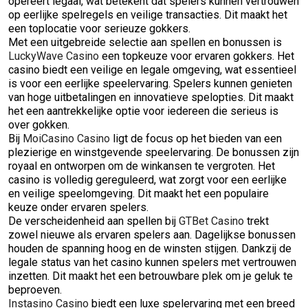
opereert legaal, wat betekent dat spelers kunnen vertrouwen
op eerlijke spelregels en veilige transacties. Dit maakt het
een toplocatie voor serieuze gokkers.
Met een uitgebreide selectie aan spellen en bonussen is
LuckyWave Casino
een topkeuze voor ervaren gokkers. Het
casino biedt een veilige en legale omgeving, wat essentieel
is voor een eerlijke speelervaring. Spelers kunnen genieten
van hoge uitbetalingen en innovatieve spelopties. Dit maakt
het een aantrekkelijke optie voor iedereen die serieus is
over gokken.
Bij
MoiCasino Casino
ligt de focus op het bieden van een
plezierige en winstgevende speelervaring. De bonussen zijn
royaal en ontworpen om de winkansen te vergroten. Het
casino is volledig gereguleerd, wat zorgt voor een eerlijke
en veilige speelomgeving. Dit maakt het een populaire
keuze onder ervaren spelers.
De verscheidenheid aan spellen bij
GTBet Casino
trekt
zowel nieuwe als ervaren spelers aan. Dagelijkse bonussen
houden de spanning hoog en de winsten stijgen. Dankzij de
legale status van het casino kunnen spelers met vertrouwen
inzetten. Dit maakt het een betrouwbare plek om je geluk te
beproeven.
Instasino Casino
biedt een luxe spelervaring met een breed