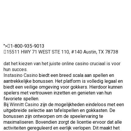
hun favoriete
onder
spelers.
spellen.
spelers
">
1-800-935-9013
15511 HWY 71 WEST STE 110, #140 Austin, TX 78738
dat het kiezen van het juiste online casino cruciaal is voor
hun succes.
Instasino Casino
biedt een breed scala aan spellen en
aantrekkelijke bonussen. Het platform is volledig legaal en
biedt een veilige omgeving voor gokkers. Hierdoor kunnen
spelers met vertrouwen inzetten en genieten van hun
favoriete spellen.
Bij
Winnitt Casino
zijn de mogelijkheden eindeloos met een
uitgebreide selectie aan tafelspellen en gokkasten. De
bonussen zijn ontworpen om de speelervaring te
maximaliseren. Bovendien zorgt de licentie ervoor dat alle
activiteiten gereguleerd en eerlijk verlopen. Dit maakt het