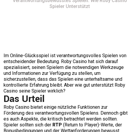
Verantwortungsbewusstes Spielen: Wie Roby Casino
Spieler Unterstützt
Im Online-Glücksspiel ist verantwortungsvolles Spielen von
entscheidender Bedeutung. Roby Casino hat sich darauf
spezialisiert, seinen Spielern die notwendigen Werkzeuge
und Informationen zur Verfügung zu stellen, um
sicherzustellen, dass das Spielen eine unterhaltsame und
kontrollierte Erfahrung bleibt. Aber wie gut unterstützt Roby
Casino seine Spieler wirklich?
Das Urteil
Roby Casino bietet einige nützliche Funktionen zur
Förderung des verantwortungsvollen Spielens. Dennoch gibt
es auch Aspekte, die kritisch betrachtet werden sollten.
Spieler sollten sich der
RTP
(Return to Player)-Werte, der
Bonusbedingungen und der Wettanforderungen bewusst