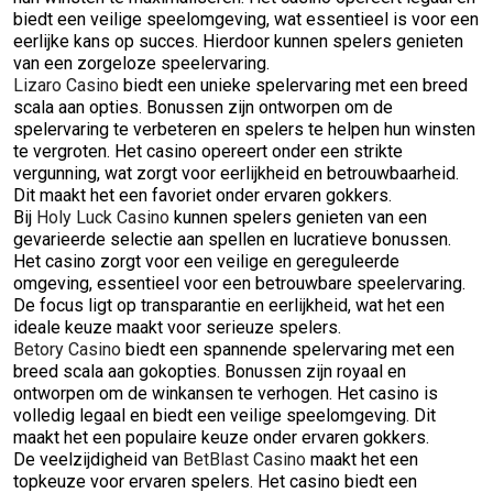
biedt een veilige speelomgeving, wat essentieel is voor een
eerlijke kans op succes. Hierdoor kunnen spelers genieten
van een zorgeloze speelervaring.
Lizaro Casino
biedt een unieke spelervaring met een breed
scala aan opties. Bonussen zijn ontworpen om de
spelervaring te verbeteren en spelers te helpen hun winsten
te vergroten. Het casino opereert onder een strikte
vergunning, wat zorgt voor eerlijkheid en betrouwbaarheid.
Dit maakt het een favoriet onder ervaren gokkers.
Bij
Holy Luck Casino
kunnen spelers genieten van een
gevarieerde selectie aan spellen en lucratieve bonussen.
Het casino zorgt voor een veilige en gereguleerde
omgeving, essentieel voor een betrouwbare speelervaring.
De focus ligt op transparantie en eerlijkheid, wat het een
ideale keuze maakt voor serieuze spelers.
Betory Casino
biedt een spannende spelervaring met een
breed scala aan gokopties. Bonussen zijn royaal en
ontworpen om de winkansen te verhogen. Het casino is
volledig legaal en biedt een veilige speelomgeving. Dit
maakt het een populaire keuze onder ervaren gokkers.
De veelzijdigheid van
BetBlast Casino
maakt het een
topkeuze voor ervaren spelers. Het casino biedt een