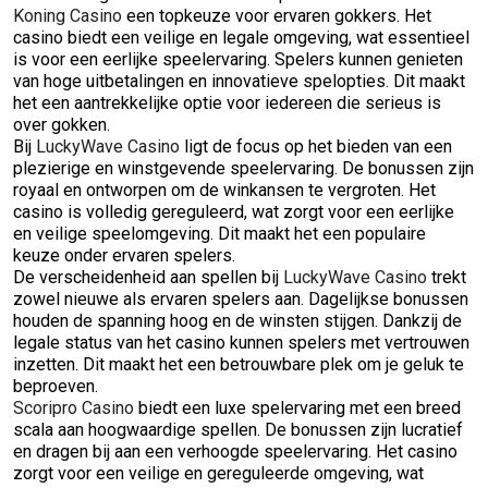
Koning Casino
een topkeuze voor ervaren gokkers. Het
casino biedt een veilige en legale omgeving, wat essentieel
is voor een eerlijke speelervaring. Spelers kunnen genieten
van hoge uitbetalingen en innovatieve spelopties. Dit maakt
het een aantrekkelijke optie voor iedereen die serieus is
over gokken.
Bij
LuckyWave Casino
ligt de focus op het bieden van een
plezierige en winstgevende speelervaring. De bonussen zijn
royaal en ontworpen om de winkansen te vergroten. Het
casino is volledig gereguleerd, wat zorgt voor een eerlijke
en veilige speelomgeving. Dit maakt het een populaire
keuze onder ervaren spelers.
De verscheidenheid aan spellen bij
LuckyWave Casino
trekt
zowel nieuwe als ervaren spelers aan. Dagelijkse bonussen
houden de spanning hoog en de winsten stijgen. Dankzij de
legale status van het casino kunnen spelers met vertrouwen
inzetten. Dit maakt het een betrouwbare plek om je geluk te
beproeven.
Scoripro Casino
biedt een luxe spelervaring met een breed
scala aan hoogwaardige spellen. De bonussen zijn lucratief
en dragen bij aan een verhoogde speelervaring. Het casino
zorgt voor een veilige en gereguleerde omgeving, wat