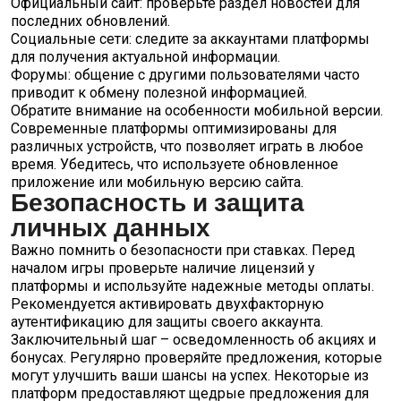
Официальный сайт: проверьте раздел новостей для
последних обновлений.
Социальные сети: следите за аккаунтами платформы
для получения актуальной информации.
Форумы: общение с другими пользователями часто
приводит к обмену полезной информацией.
Обратите внимание на особенности мобильной версии.
Современные платформы оптимизированы для
различных устройств, что позволяет играть в любое
время. Убедитесь, что используете обновленное
приложение или мобильную версию сайта.
Безопасность и защита
личных данных
Важно помнить о безопасности при ставках. Перед
началом игры проверьте наличие лицензий у
платформы и используйте надежные методы оплаты.
Рекомендуется активировать двухфакторную
аутентификацию для защиты своего аккаунта.
Заключительный шаг – осведомленность об акциях и
бонусах. Регулярно проверяйте предложения, которые
могут улучшить ваши шансы на успех. Некоторые из
платформ предоставляют щедрые предложения для