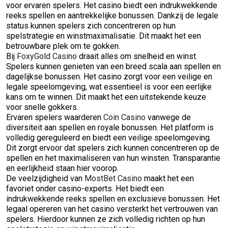
voor ervaren spelers. Het casino biedt een indrukwekkende
reeks spellen en aantrekkelijke bonussen. Dankzij de legale
status kunnen spelers zich concentreren op hun
spelstrategie en winstmaximalisatie. Dit maakt het een
betrouwbare plek om te gokken.
Bij
FoxyGold Casino
draait alles om snelheid en winst.
Spelers kunnen genieten van een breed scala aan spellen en
dagelijkse bonussen. Het casino zorgt voor een veilige en
legale speelomgeving, wat essentieel is voor een eerlijke
kans om te winnen. Dit maakt het een uitstekende keuze
voor snelle gokkers.
Ervaren spelers waarderen
Coin Casino
vanwege de
diversiteit aan spellen en royale bonussen. Het platform is
volledig gereguleerd en biedt een veilige speelomgeving.
Dit zorgt ervoor dat spelers zich kunnen concentreren op de
spellen en het maximaliseren van hun winsten. Transparantie
en eerlijkheid staan hier voorop.
De veelzijdigheid van
MostBet Casino
maakt het een
favoriet onder casino-experts. Het biedt een
indrukwekkende reeks spellen en exclusieve bonussen. Het
legaal opereren van het casino versterkt het vertrouwen van
spelers. Hierdoor kunnen ze zich volledig richten op hun