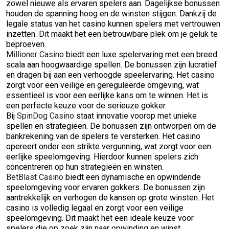
zowel nieuwe als ervaren spelers aan. Dagelijkse bonussen
houden de spanning hoog en de winsten stijgen. Dankzij de
legale status van het casino kunnen spelers met vertrouwen
inzetten. Dit maakt het een betrouwbare plek om je geluk te
beproeven.
Millioner Casino
biedt een luxe spelervaring met een breed
scala aan hoogwaardige spellen. De bonussen zijn lucratief
en dragen bij aan een verhoogde speelervaring. Het casino
zorgt voor een veilige en gereguleerde omgeving, wat
essentieel is voor een eerlijke kans om te winnen. Het is
een perfecte keuze voor de serieuze gokker.
Bij
SpinDog Casino
staat innovatie voorop met unieke
spellen en strategieën. De bonussen zijn ontworpen om de
bankrekening van de spelers te versterken. Het casino
opereert onder een strikte vergunning, wat zorgt voor een
eerlijke speelomgeving. Hierdoor kunnen spelers zich
concentreren op hun strategieën en winsten.
BetBlast Casino
biedt een dynamische en opwindende
speelomgeving voor ervaren gokkers. De bonussen zijn
aantrekkelijk en verhogen de kansen op grote winsten. Het
casino is volledig legaal en zorgt voor een veilige
speelomgeving. Dit maakt het een ideale keuze voor
spelers die op zoek zijn naar opwinding en winst.