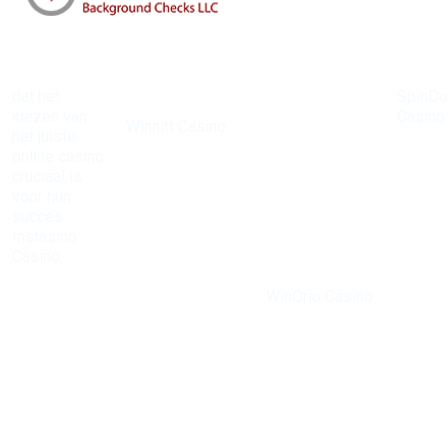
dat het
SpinD
Bij
kiezen van
Casino
Winnitt Casino
het juiste
heeft 
zijn de
online casino
reputat
mogelijkheden
cruciaal is
opgeb
eindeloos met
voor hun
Voor diegenen die
als een
een
succes.
op zoek zijn naar
de bes
uitgebreide
Instasino
zowel spanning
online
selectie aan
Casino
als
casino'
tafelspellen en
biedt een
betrouwbaarheid,
regio. 
gokkasten. De
breed scala
is
WinOrio Casino
een en
bonussen zijn
aan spellen
een ideale optie.
aanbod
ontworpen om
en
De
spelle
de
aantrekkelijke
spellenbibliotheek
dagelij
speelervaring
bonussen.
is indrukwekkend
bonuss
te
Het platform
en biedt voor elk
er altij
maximaliseren.
is volledig
wat wils.
nieuws
Bovendien
legaal en
Bonussen en
ontdek
zorgt de