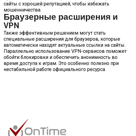
сайты с хорошей репутацией, чтобы избежать
мошенничества.
Браузерные расширения и
VPN
Также эффективным решением могут стать
специальные расширения для браузеров, которые
автоматически находят актуальные ссылки на сайты.
Параллельно использование VPN-сервисов поможет
обойти блокировки и обеспечить анонимность во
время доступа к играм. Это особенно полезно при
нестабильной работе официального ресурса.