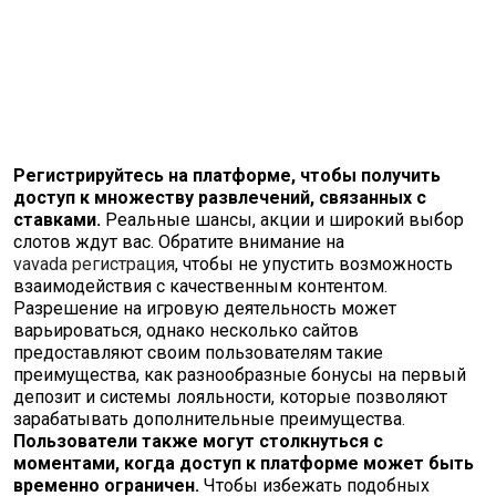
Регистрируйтесь на платформе, чтобы получить
доступ к множеству развлечений, связанных с
ставками.
Реальные шансы, акции и широкий выбор
слотов ждут вас. Обратите внимание на
vavada регистрация
, чтобы не упустить возможность
взаимодействия с качественным контентом.
Разрешение на игровую деятельность может
варьироваться, однако несколько сайтов
предоставляют своим пользователям такие
преимущества, как разнообразные бонусы на первый
депозит и системы лояльности, которые позволяют
зарабатывать дополнительные преимущества.
Пользователи также могут столкнуться с
моментами, когда доступ к платформе может быть
временно ограничен.
Чтобы избежать подобных