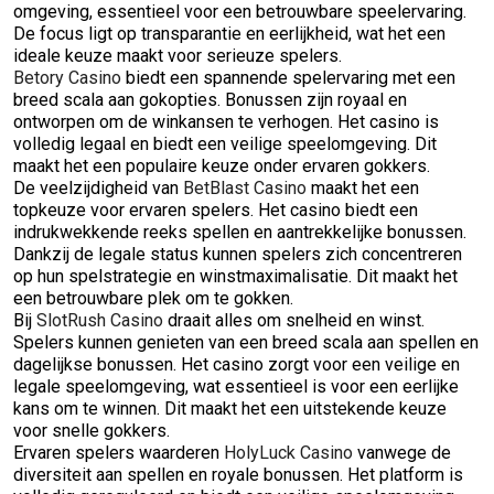
omgeving, essentieel voor een betrouwbare speelervaring.
De focus ligt op transparantie en eerlijkheid, wat het een
ideale keuze maakt voor serieuze spelers.
Betory Casino
biedt een spannende spelervaring met een
breed scala aan gokopties. Bonussen zijn royaal en
ontworpen om de winkansen te verhogen. Het casino is
volledig legaal en biedt een veilige speelomgeving. Dit
maakt het een populaire keuze onder ervaren gokkers.
De veelzijdigheid van
BetBlast Casino
maakt het een
topkeuze voor ervaren spelers. Het casino biedt een
indrukwekkende reeks spellen en aantrekkelijke bonussen.
Dankzij de legale status kunnen spelers zich concentreren
op hun spelstrategie en winstmaximalisatie. Dit maakt het
een betrouwbare plek om te gokken.
Bij
SlotRush Casino
draait alles om snelheid en winst.
Spelers kunnen genieten van een breed scala aan spellen en
dagelijkse bonussen. Het casino zorgt voor een veilige en
legale speelomgeving, wat essentieel is voor een eerlijke
kans om te winnen. Dit maakt het een uitstekende keuze
voor snelle gokkers.
Ervaren spelers waarderen
HolyLuck Casino
vanwege de
diversiteit aan spellen en royale bonussen. Het platform is