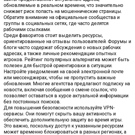
обновляемые в реальном времени, что значительно
снижает риск попасть на мошеннические страницы.
Обратите внимание на официальные сообщества и
группы в социальных сетях, где часто делятся
рабочими ссылками.
Среди фаворитов стоит выделить ресурсы,
ориентированные на отзывы пользователей. Форумы и
блоги часто содержат обсуждения о новых рабочих
адресах, а также личные рекомендации опытных
игроков. Рейтинг популярных альтернатив может быть
полезен для быстрой ориентировки в ситуации.
Настройте уведомления на своей электронной почте
или мессенджерах, чтобы не пропустить важные
обновления. Многие агентства предлагают подписку на
новости, включая сообщения о смене ссылок, что
позволяет оставаться в курсе актуальной информации
без постоянных поисков.
Для повышения безопасности используйте VPN-
сервисы. Они помогут скрыть вашу активность и
обеспечить дополнительную защиту во время игры.
Это важно, поскольку доступ к указанным ресурсам
может временно блокироваться в разных регионах, а