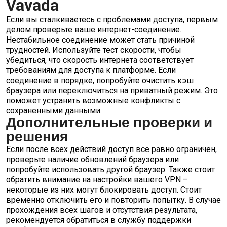
Vavada
Если вы сталкиваетесь с проблемами доступа, первым
делом проверьте ваше интернет-соединение.
Нестабильное соединение может стать причиной
трудностей. Используйте тест скорости, чтобы
убедиться, что скорость интернета соответствует
требованиям для доступа к платформе. Если
соединение в порядке, попробуйте очистить кэш
браузера или переключиться на приватный режим. Это
поможет устранить возможные конфликты с
сохраненными данными.
Дополнительные проверки и
решения
Если после всех действий доступ все равно ограничен,
проверьте наличие обновлений браузера или
попробуйте использовать другой браузер. Также стоит
обратить внимание на настройки вашего VPN –
некоторые из них могут блокировать доступ. Стоит
временно отключить его и повторить попытку. В случае
прохождения всех шагов и отсутствия результата,
рекомендуется обратиться в службу поддержки