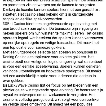
te beproeven met een breed scala aan spellen. De bonussen
en promoties zijn ontworpen om de kansen te vergroten.
Dankzij de licentie kunnen spelers hier met een gerust hart
inzetten. Het casino staat bekend om zijn klantgerichte
aanpak en eerlijke spelvoorwaarden.
30Bet Casino
biedt een ongeëvenaarde spelervaring met
een breed scala aan opties. De bonussen zijn vrijgevig en
helpen spelers om hun winsten te maximaliseren. Het casino
opereert legaal, wat betekent dat spelers kunnen vertrouwen
op eerlijke spelregels en veilige transacties. Dit maakt het
een toplocatie voor serieuze gokkers.
Met een uitgebreide selectie aan spellen en bonussen is
Koning Casino
een topkeuze voor ervaren gokkers. Het
casino biedt een veilige en legale omgeving, wat essentieel
is voor een eerlijke speelervaring. Spelers kunnen genieten
van hoge uitbetalingen en innovatieve spelopties. Dit maakt
het een aantrekkelijke optie voor iedereen die serieus is
over gokken.
Bij
LuckyWave Casino
ligt de focus op het bieden van een
plezierige en winstgevende speelervaring. De bonussen zijn
royaal en ontworpen om de winkansen te vergroten. Het
casino is volledig gereguleerd, wat zorgt voor een eerlijke
en veilige speelomgeving. Dit maakt het een populaire