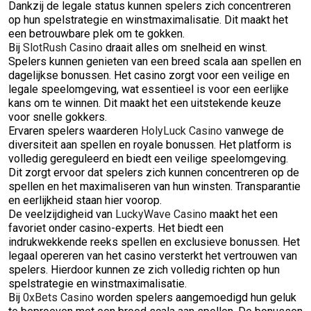
Dankzij de legale status kunnen spelers zich concentreren
op hun spelstrategie en winstmaximalisatie. Dit maakt het
een betrouwbare plek om te gokken.
Bij
SlotRush Casino
draait alles om snelheid en winst.
Spelers kunnen genieten van een breed scala aan spellen en
dagelijkse bonussen. Het casino zorgt voor een veilige en
legale speelomgeving, wat essentieel is voor een eerlijke
kans om te winnen. Dit maakt het een uitstekende keuze
voor snelle gokkers.
Ervaren spelers waarderen
HolyLuck Casino
vanwege de
diversiteit aan spellen en royale bonussen. Het platform is
volledig gereguleerd en biedt een veilige speelomgeving.
Dit zorgt ervoor dat spelers zich kunnen concentreren op de
spellen en het maximaliseren van hun winsten. Transparantie
en eerlijkheid staan hier voorop.
De veelzijdigheid van
LuckyWave Casino
maakt het een
favoriet onder casino-experts. Het biedt een
indrukwekkende reeks spellen en exclusieve bonussen. Het
legaal opereren van het casino versterkt het vertrouwen van
spelers. Hierdoor kunnen ze zich volledig richten op hun
spelstrategie en winstmaximalisatie.
Bij
0xBets Casino
worden spelers aangemoedigd hun geluk