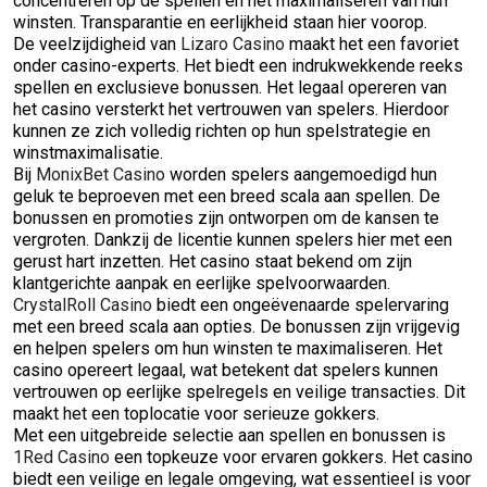
concentreren op de spellen en het maximaliseren van hun
winsten. Transparantie en eerlijkheid staan hier voorop.
De veelzijdigheid van
Lizaro Casino
maakt het een favoriet
onder casino-experts. Het biedt een indrukwekkende reeks
spellen en exclusieve bonussen. Het legaal opereren van
het casino versterkt het vertrouwen van spelers. Hierdoor
kunnen ze zich volledig richten op hun spelstrategie en
winstmaximalisatie.
Bij
MonixBet Casino
worden spelers aangemoedigd hun
geluk te beproeven met een breed scala aan spellen. De
bonussen en promoties zijn ontworpen om de kansen te
vergroten. Dankzij de licentie kunnen spelers hier met een
gerust hart inzetten. Het casino staat bekend om zijn
klantgerichte aanpak en eerlijke spelvoorwaarden.
CrystalRoll Casino
biedt een ongeëvenaarde spelervaring
met een breed scala aan opties. De bonussen zijn vrijgevig
en helpen spelers om hun winsten te maximaliseren. Het
casino opereert legaal, wat betekent dat spelers kunnen
vertrouwen op eerlijke spelregels en veilige transacties. Dit
maakt het een toplocatie voor serieuze gokkers.
Met een uitgebreide selectie aan spellen en bonussen is
1Red Casino
een topkeuze voor ervaren gokkers. Het casino
biedt een veilige en legale omgeving, wat essentieel is voor