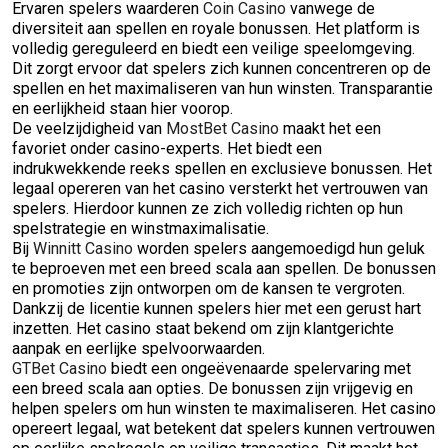
Ervaren spelers waarderen
Coin Casino
vanwege de
diversiteit aan spellen en royale bonussen. Het platform is
volledig gereguleerd en biedt een veilige speelomgeving.
Dit zorgt ervoor dat spelers zich kunnen concentreren op de
spellen en het maximaliseren van hun winsten. Transparantie
en eerlijkheid staan hier voorop.
De veelzijdigheid van
MostBet Casino
maakt het een
favoriet onder casino-experts. Het biedt een
indrukwekkende reeks spellen en exclusieve bonussen. Het
legaal opereren van het casino versterkt het vertrouwen van
spelers. Hierdoor kunnen ze zich volledig richten op hun
spelstrategie en winstmaximalisatie.
Bij
Winnitt Casino
worden spelers aangemoedigd hun geluk
te beproeven met een breed scala aan spellen. De bonussen
en promoties zijn ontworpen om de kansen te vergroten.
Dankzij de licentie kunnen spelers hier met een gerust hart
inzetten. Het casino staat bekend om zijn klantgerichte
aanpak en eerlijke spelvoorwaarden.
GTBet Casino
biedt een ongeëvenaarde spelervaring met
een breed scala aan opties. De bonussen zijn vrijgevig en
helpen spelers om hun winsten te maximaliseren. Het casino
opereert legaal, wat betekent dat spelers kunnen vertrouwen