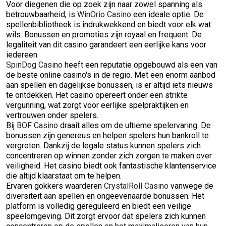
Voor diegenen die op zoek zijn naar zowel spanning als
betrouwbaarheid, is
WinOrio Casino
een ideale optie. De
spellenbibliotheek is indrukwekkend en biedt voor elk wat
wils. Bonussen en promoties zijn royaal en frequent. De
legaliteit van dit casino garandeert een eerlijke kans voor
iedereen.
SpinDog Casino
heeft een reputatie opgebouwd als een van
de beste online casino's in de regio. Met een enorm aanbod
aan spellen en dagelijkse bonussen, is er altijd iets nieuws
te ontdekken. Het casino opereert onder een strikte
vergunning, wat zorgt voor eerlijke spelpraktijken en
vertrouwen onder spelers.
Bij
BOF Casino
draait alles om de ultieme spelervaring. De
bonussen zijn genereus en helpen spelers hun bankroll te
vergroten. Dankzij de legale status kunnen spelers zich
concentreren op winnen zonder zich zorgen te maken over
veiligheid. Het casino biedt ook fantastische klantenservice
die altijd klaarstaat om te helpen.
Ervaren gokkers waarderen
CrystalRoll Casino
vanwege de
diversiteit aan spellen en ongeëvenaarde bonussen. Het
platform is volledig gereguleerd en biedt een veilige
speelomgeving. Dit zorgt ervoor dat spelers zich kunnen