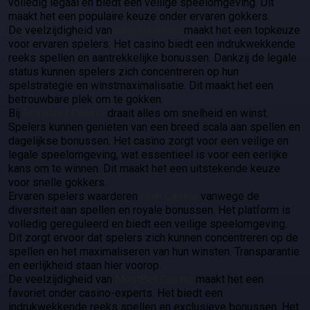
volledig legaal en biedt een veilige speelomgeving. Dit
maakt het een populaire keuze onder ervaren gokkers.
De veelzijdigheid van
ViuViu Casino
maakt het een topkeuze
voor ervaren spelers. Het casino biedt een indrukwekkende
reeks spellen en aantrekkelijke bonussen. Dankzij de legale
status kunnen spelers zich concentreren op hun
spelstrategie en winstmaximalisatie. Dit maakt het een
betrouwbare plek om te gokken.
Bij
FoxyGold Casino
draait alles om snelheid en winst.
Spelers kunnen genieten van een breed scala aan spellen en
dagelijkse bonussen. Het casino zorgt voor een veilige en
legale speelomgeving, wat essentieel is voor een eerlijke
kans om te winnen. Dit maakt het een uitstekende keuze
voor snelle gokkers.
Ervaren spelers waarderen
Coin Casino
vanwege de
diversiteit aan spellen en royale bonussen. Het platform is
volledig gereguleerd en biedt een veilige speelomgeving.
Dit zorgt ervoor dat spelers zich kunnen concentreren op de
spellen en het maximaliseren van hun winsten. Transparantie
en eerlijkheid staan hier voorop.
De veelzijdigheid van
MostBet Casino
maakt het een
favoriet onder casino-experts. Het biedt een
indrukwekkende reeks spellen en exclusieve bonussen. Het