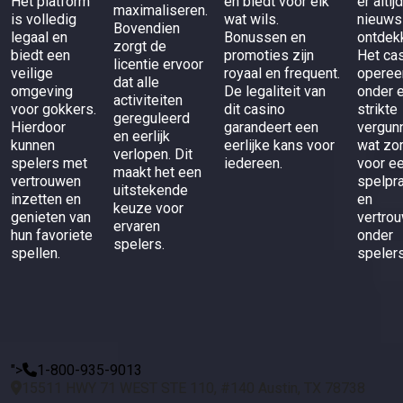
Het platform
en biedt voor elk
er altij
maximaliseren.
is volledig
wat wils.
nieuws
Bovendien
legaal en
Bonussen en
ontdek
zorgt de
biedt een
promoties zijn
Het ca
licentie ervoor
veilige
royaal en frequent.
operee
dat alle
omgeving
De legaliteit van
onder 
activiteiten
voor gokkers.
dit casino
strikte
gereguleerd
Hierdoor
garandeert een
vergunn
en eerlijk
kunnen
eerlijke kans voor
wat zo
verlopen. Dit
spelers met
iedereen.
voor ee
maakt het een
vertrouwen
spelpra
uitstekende
inzetten en
en
keuze voor
genieten van
vertro
ervaren
hun favoriete
onder
spelers.
spellen.
spelers
">
1-800-935-9013
15511 HWY 71 WEST STE 110, #140 Austin, TX 78738