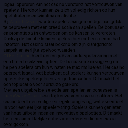
legaal opereren van het casino versterkt het vertrouwen van
spelers. Hierdoor kunnen ze zich volledig richten op hun
spelstrategie en winstmaximalisatie.
Bij
Winnitt Casino
worden spelers aangemoedigd hun geluk
te beproeven met een breed scala aan spellen. De bonussen
en promoties zijn ontworpen om de kansen te vergroten.
Dankzij de licentie kunnen spelers hier met een gerust hart
inzetten. Het casino staat bekend om zijn klantgerichte
aanpak en eerlijke spelvoorwaarden.
GTBet Casino
biedt een ongeëvenaarde spelervaring met
een breed scala aan opties. De bonussen zijn vrijgevig en
helpen spelers om hun winsten te maximaliseren. Het casino
opereert legaal, wat betekent dat spelers kunnen vertrouwen
op eerlijke spelregels en veilige transacties. Dit maakt het
een toplocatie voor serieuze gokkers.
Met een uitgebreide selectie aan spellen en bonussen is
LuckyWave Casino
een topkeuze voor ervaren gokkers. Het
casino biedt een veilige en legale omgeving, wat essentieel
is voor een eerlijke speelervaring. Spelers kunnen genieten
van hoge uitbetalingen en innovatieve spelopties. Dit maakt
het een aantrekkelijke optie voor iedereen die serieus is
over gokken.