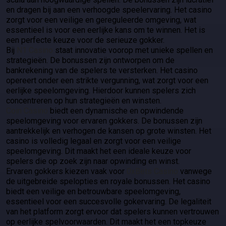
en dragen bij aan een verhoogde speelervaring. Het casino
zorgt voor een veilige en gereguleerde omgeving, wat
essentieel is voor een eerlijke kans om te winnen. Het is
een perfecte keuze voor de serieuze gokker.
Bij
N1 Casino
staat innovatie voorop met unieke spellen en
strategieën. De bonussen zijn ontworpen om de
bankrekening van de spelers te versterken. Het casino
opereert onder een strikte vergunning, wat zorgt voor een
eerlijke speelomgeving. Hierdoor kunnen spelers zich
concentreren op hun strategieën en winsten.
Coin Casino
biedt een dynamische en opwindende
speelomgeving voor ervaren gokkers. De bonussen zijn
aantrekkelijk en verhogen de kansen op grote winsten. Het
casino is volledig legaal en zorgt voor een veilige
speelomgeving. Dit maakt het een ideale keuze voor
spelers die op zoek zijn naar opwinding en winst.
Ervaren gokkers kiezen vaak voor
0xBets Casino
vanwege
de uitgebreide spelopties en royale bonussen. Het casino
biedt een veilige en betrouwbare speelomgeving,
essentieel voor een succesvolle gokervaring. De legaliteit
van het platform zorgt ervoor dat spelers kunnen vertrouwen
op eerlijke spelvoorwaarden. Dit maakt het een topkeuze