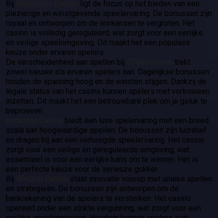
Bij
MoiCasino Casino
ligt de focus op het bieden van een
plezierige en winstgevende speelervaring. De bonussen zijn
royaal en ontworpen om de winkansen te vergroten. Het
casino is volledig gereguleerd, wat zorgt voor een eerlijke
en veilige speelomgeving. Dit maakt het een populaire
keuze onder ervaren spelers.
De verscheidenheid aan spellen bij
GTBet Casino
trekt
zowel nieuwe als ervaren spelers aan. Dagelijkse bonussen
houden de spanning hoog en de winsten stijgen. Dankzij de
legale status van het casino kunnen spelers met vertrouwen
inzetten. Dit maakt het een betrouwbare plek om je geluk te
beproeven.
Instasino Casino
biedt een luxe spelervaring met een breed
scala aan hoogwaardige spellen. De bonussen zijn lucratief
en dragen bij aan een verhoogde speelervaring. Het casino
zorgt voor een veilige en gereguleerde omgeving, wat
essentieel is voor een eerlijke kans om te winnen. Het is
een perfecte keuze voor de serieuze gokker.
Bij
WinOrio Casino
staat innovatie voorop met unieke spellen
en strategieën. De bonussen zijn ontworpen om de
bankrekening van de spelers te versterken. Het casino
opereert onder een strikte vergunning, wat zorgt voor een
eerlijke speelomgeving. Hierdoor kunnen spelers zich