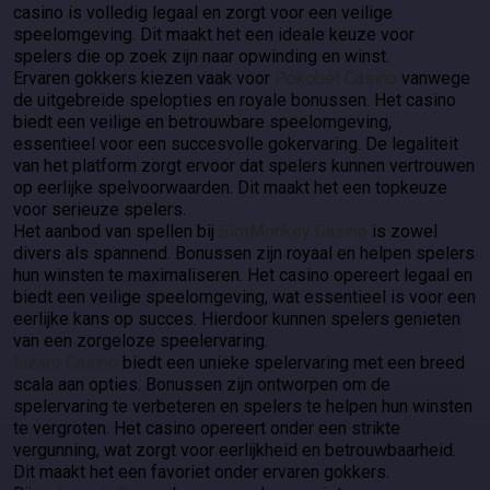
casino is volledig legaal en zorgt voor een veilige
speelomgeving. Dit maakt het een ideale keuze voor
spelers die op zoek zijn naar opwinding en winst.
Ervaren gokkers kiezen vaak voor
Pokobet Casino
vanwege
de uitgebreide spelopties en royale bonussen. Het casino
biedt een veilige en betrouwbare speelomgeving,
essentieel voor een succesvolle gokervaring. De legaliteit
van het platform zorgt ervoor dat spelers kunnen vertrouwen
op eerlijke spelvoorwaarden. Dit maakt het een topkeuze
voor serieuze spelers.
Het aanbod van spellen bij
SlotMonkey Casino
is zowel
divers als spannend. Bonussen zijn royaal en helpen spelers
hun winsten te maximaliseren. Het casino opereert legaal en
biedt een veilige speelomgeving, wat essentieel is voor een
eerlijke kans op succes. Hierdoor kunnen spelers genieten
van een zorgeloze speelervaring.
Lizaro Casino
biedt een unieke spelervaring met een breed
scala aan opties. Bonussen zijn ontworpen om de
spelervaring te verbeteren en spelers te helpen hun winsten
te vergroten. Het casino opereert onder een strikte
vergunning, wat zorgt voor eerlijkheid en betrouwbaarheid.
Dit maakt het een favoriet onder ervaren gokkers.