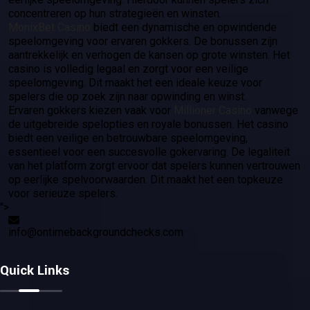
concentreren op hun strategieën en winsten.
MonixBet Casino
biedt een dynamische en opwindende
speelomgeving voor ervaren gokkers. De bonussen zijn
aantrekkelijk en verhogen de kansen op grote winsten. Het
casino is volledig legaal en zorgt voor een veilige
speelomgeving. Dit maakt het een ideale keuze voor
spelers die op zoek zijn naar opwinding en winst.
Ervaren gokkers kiezen vaak voor
Millioner Casino
vanwege
de uitgebreide spelopties en royale bonussen. Het casino
biedt een veilige en betrouwbare speelomgeving,
essentieel voor een succesvolle gokervaring. De legaliteit
van het platform zorgt ervoor dat spelers kunnen vertrouwen
op eerlijke spelvoorwaarden. Dit maakt het een topkeuze
voor serieuze spelers.
">
info@ontimebackgroundchecks.com
Quick Links