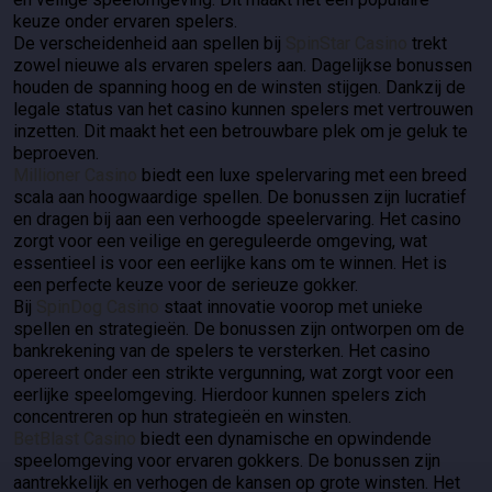
keuze onder ervaren spelers.
De verscheidenheid aan spellen bij
SpinStar Casino
trekt
zowel nieuwe als ervaren spelers aan. Dagelijkse bonussen
houden de spanning hoog en de winsten stijgen. Dankzij de
legale status van het casino kunnen spelers met vertrouwen
inzetten. Dit maakt het een betrouwbare plek om je geluk te
beproeven.
Millioner Casino
biedt een luxe spelervaring met een breed
scala aan hoogwaardige spellen. De bonussen zijn lucratief
en dragen bij aan een verhoogde speelervaring. Het casino
zorgt voor een veilige en gereguleerde omgeving, wat
essentieel is voor een eerlijke kans om te winnen. Het is
een perfecte keuze voor de serieuze gokker.
Bij
SpinDog Casino
staat innovatie voorop met unieke
spellen en strategieën. De bonussen zijn ontworpen om de
bankrekening van de spelers te versterken. Het casino
opereert onder een strikte vergunning, wat zorgt voor een
eerlijke speelomgeving. Hierdoor kunnen spelers zich
concentreren op hun strategieën en winsten.
BetBlast Casino
biedt een dynamische en opwindende
speelomgeving voor ervaren gokkers. De bonussen zijn
aantrekkelijk en verhogen de kansen op grote winsten. Het