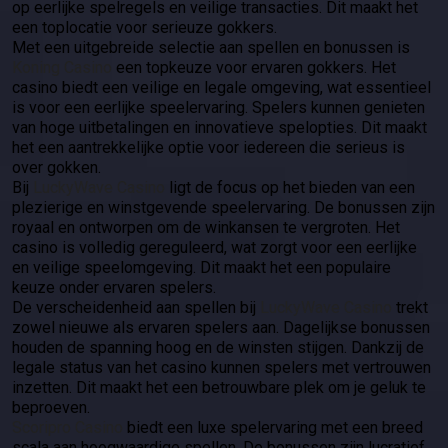
op eerlijke spelregels en veilige transacties. Dit maakt het
een toplocatie voor serieuze gokkers.
Met een uitgebreide selectie aan spellen en bonussen is
Koning Casino
een topkeuze voor ervaren gokkers. Het
casino biedt een veilige en legale omgeving, wat essentieel
is voor een eerlijke speelervaring. Spelers kunnen genieten
van hoge uitbetalingen en innovatieve spelopties. Dit maakt
het een aantrekkelijke optie voor iedereen die serieus is
over gokken.
Bij
LuckyWave Casino
ligt de focus op het bieden van een
plezierige en winstgevende speelervaring. De bonussen zijn
royaal en ontworpen om de winkansen te vergroten. Het
casino is volledig gereguleerd, wat zorgt voor een eerlijke
en veilige speelomgeving. Dit maakt het een populaire
keuze onder ervaren spelers.
De verscheidenheid aan spellen bij
LuckyWave Casino
trekt
zowel nieuwe als ervaren spelers aan. Dagelijkse bonussen
houden de spanning hoog en de winsten stijgen. Dankzij de
legale status van het casino kunnen spelers met vertrouwen
inzetten. Dit maakt het een betrouwbare plek om je geluk te
beproeven.
Scoripro Casino
biedt een luxe spelervaring met een breed
scala aan hoogwaardige spellen. De bonussen zijn lucratief