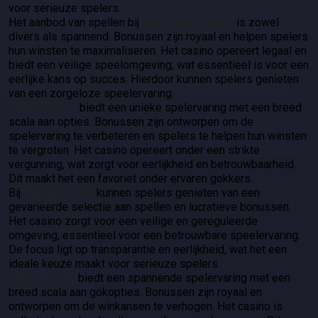
voor serieuze spelers.
Het aanbod van spellen bij
HashLucky Casino
is zowel
divers als spannend. Bonussen zijn royaal en helpen spelers
hun winsten te maximaliseren. Het casino opereert legaal en
biedt een veilige speelomgeving, wat essentieel is voor een
eerlijke kans op succes. Hierdoor kunnen spelers genieten
van een zorgeloze speelervaring.
GXBet Casino
biedt een unieke spelervaring met een breed
scala aan opties. Bonussen zijn ontworpen om de
spelervaring te verbeteren en spelers te helpen hun winsten
te vergroten. Het casino opereert onder een strikte
vergunning, wat zorgt voor eerlijkheid en betrouwbaarheid.
Dit maakt het een favoriet onder ervaren gokkers.
Bij
Manga Casino
kunnen spelers genieten van een
gevarieerde selectie aan spellen en lucratieve bonussen.
Het casino zorgt voor een veilige en gereguleerde
omgeving, essentieel voor een betrouwbare speelervaring.
De focus ligt op transparantie en eerlijkheid, wat het een
ideale keuze maakt voor serieuze spelers.
30Bet Casino
biedt een spannende spelervaring met een
breed scala aan gokopties. Bonussen zijn royaal en
ontworpen om de winkansen te verhogen. Het casino is