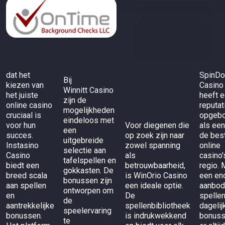
dat het
SpinD
Bij
kiezen van
Casino
Winnitt Casino
het juiste
heeft 
zijn de
online casino
reputat
mogelijkheden
cruciaal is
opgeb
eindeloos met
voor hun
Voor diegenen die
als een
een
succes.
op zoek zijn naar
de bes
uitgebreide
Instasino
zowel spanning
online
selectie aan
Casino
als
casino'
tafelspellen en
biedt een
betrouwbaarheid,
regio. 
gokkasten. De
breed scala
is
WinOrio Casino
een en
bonussen zijn
aan spellen
een ideale optie.
aanbod
ontworpen om
en
De
spelle
de
aantrekkelijke
spellenbibliotheek
dagelij
speelervaring
bonussen.
is indrukwekkend
bonuss
te