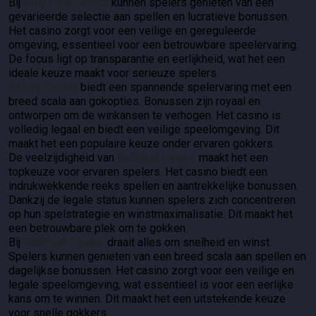
Bij
Holy Luck Casino
kunnen spelers genieten van een
gevarieerde selectie aan spellen en lucratieve bonussen.
Het casino zorgt voor een veilige en gereguleerde
omgeving, essentieel voor een betrouwbare speelervaring.
De focus ligt op transparantie en eerlijkheid, wat het een
ideale keuze maakt voor serieuze spelers.
Betory Casino
biedt een spannende spelervaring met een
breed scala aan gokopties. Bonussen zijn royaal en
ontworpen om de winkansen te verhogen. Het casino is
volledig legaal en biedt een veilige speelomgeving. Dit
maakt het een populaire keuze onder ervaren gokkers.
De veelzijdigheid van
BetBlast Casino
maakt het een
topkeuze voor ervaren spelers. Het casino biedt een
indrukwekkende reeks spellen en aantrekkelijke bonussen.
Dankzij de legale status kunnen spelers zich concentreren
op hun spelstrategie en winstmaximalisatie. Dit maakt het
een betrouwbare plek om te gokken.
Bij
SlotRush Casino
draait alles om snelheid en winst.
Spelers kunnen genieten van een breed scala aan spellen en
dagelijkse bonussen. Het casino zorgt voor een veilige en
legale speelomgeving, wat essentieel is voor een eerlijke
kans om te winnen. Dit maakt het een uitstekende keuze
voor snelle gokkers.