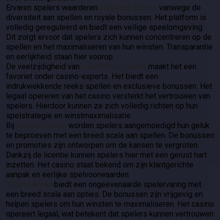
Ervaren spelers waarderen
HolyLuck Casino
vanwege de
diversiteit aan spellen en royale bonussen. Het platform is
volledig gereguleerd en biedt een veilige speelomgeving.
Dit zorgt ervoor dat spelers zich kunnen concentreren op de
spellen en het maximaliseren van hun winsten. Transparantie
en eerlijkheid staan hier voorop.
De veelzijdigheid van
LuckyWave Casino
maakt het een
favoriet onder casino-experts. Het biedt een
indrukwekkende reeks spellen en exclusieve bonussen. Het
legaal opereren van het casino versterkt het vertrouwen van
spelers. Hierdoor kunnen ze zich volledig richten op hun
spelstrategie en winstmaximalisatie.
Bij
0xBets Casino
worden spelers aangemoedigd hun geluk
te beproeven met een breed scala aan spellen. De bonussen
en promoties zijn ontworpen om de kansen te vergroten.
Dankzij de licentie kunnen spelers hier met een gerust hart
inzetten. Het casino staat bekend om zijn klantgerichte
aanpak en eerlijke spelvoorwaarden.
30Bet Casino
biedt een ongeëvenaarde spelervaring met
een breed scala aan opties. De bonussen zijn vrijgevig en
helpen spelers om hun winsten te maximaliseren. Het casino
opereert legaal, wat betekent dat spelers kunnen vertrouwen