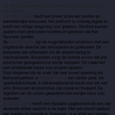
dat het kiezen van het juiste online casino cruciaal is voor
hun succes.
Instasino Casino
biedt een breed scala aan spellen en
aantrekkelijke bonussen. Het platform is volledig legaal en
biedt een veilige omgeving voor gokkers. Hierdoor kunnen
spelers met vertrouwen inzetten en genieten van hun
favoriete spellen.
Bij
Winnitt Casino
zijn de mogelijkheden eindeloos met een
uitgebreide selectie aan tafelspellen en gokkasten. De
bonussen zijn ontworpen om de speelervaring te
maximaliseren. Bovendien zorgt de licentie ervoor dat alle
activiteiten gereguleerd en eerlijk verlopen. Dit maakt het
een uitstekende keuze voor ervaren spelers.
Voor diegenen die op zoek zijn naar zowel spanning als
betrouwbaarheid, is
WinOrio Casino
een ideale optie. De
spellenbibliotheek is indrukwekkend en biedt voor elk wat
wils. Bonussen en promoties zijn royaal en frequent. De
legaliteit van dit casino garandeert een eerlijke kans voor
iedereen.
SpinDog Casino
heeft een reputatie opgebouwd als een van
de beste online casino's in de regio. Met een enorm aanbod
aan spellen en dagelijkse bonussen, is er altijd iets nieuws