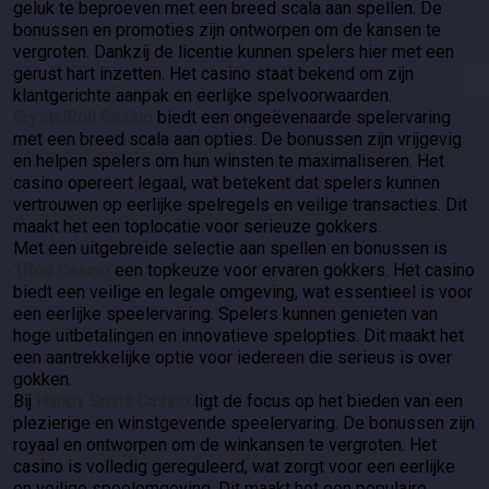
geluk te beproeven met een breed scala aan spellen. De
bonussen en promoties zijn ontworpen om de kansen te
vergroten. Dankzij de licentie kunnen spelers hier met een
gerust hart inzetten. Het casino staat bekend om zijn
klantgerichte aanpak en eerlijke spelvoorwaarden.
CrystalRoll Casino
biedt een ongeëvenaarde spelervaring
met een breed scala aan opties. De bonussen zijn vrijgevig
en helpen spelers om hun winsten te maximaliseren. Het
casino opereert legaal, wat betekent dat spelers kunnen
vertrouwen op eerlijke spelregels en veilige transacties. Dit
maakt het een toplocatie voor serieuze gokkers.
Met een uitgebreide selectie aan spellen en bonussen is
1Red Casino
een topkeuze voor ervaren gokkers. Het casino
biedt een veilige en legale omgeving, wat essentieel is voor
een eerlijke speelervaring. Spelers kunnen genieten van
hoge uitbetalingen en innovatieve spelopties. Dit maakt het
een aantrekkelijke optie voor iedereen die serieus is over
gokken.
Bij
Happy Spins Casino
ligt de focus op het bieden van een
plezierige en winstgevende speelervaring. De bonussen zijn
royaal en ontworpen om de winkansen te vergroten. Het
casino is volledig gereguleerd, wat zorgt voor een eerlijke
en veilige speelomgeving. Dit maakt het een populaire