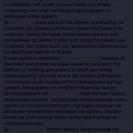
te ontdekken. Het casino opereert onder een strikte
vergunning, wat zorgt voor eerlijke spelpraktijken en
vertrouwen onder spelers.
Bij
BOF Casino
draait alles om de ultieme spelervaring. De
bonussen zijn genereus en helpen spelers hun bankroll te
vergroten. Dankzij de legale status kunnen spelers zich
concentreren op winnen zonder zich zorgen te maken over
veiligheid. Het casino biedt ook fantastische klantenservice
die altijd klaarstaat om te helpen.
Ervaren gokkers waarderen
CrystalRoll Casino
vanwege de
diversiteit aan spellen en ongeëvenaarde bonussen. Het
platform is volledig gereguleerd en biedt een veilige
speelomgeving. Dit zorgt ervoor dat spelers zich kunnen
concentreren op de spellen en het maximaliseren van hun
winsten. Transparantie en eerlijkheid staan hier voorop.
De veelzijdigheid van
Lizaro Casino
maakt het een favoriet
onder casino-experts. Het biedt een indrukwekkende reeks
spellen en exclusieve bonussen. Het legaal opereren van
het casino versterkt het vertrouwen van spelers. Hierdoor
kunnen ze zich volledig richten op hun spelstrategie en
winstmaximalisatie.
Bij
MonixBet Casino
worden spelers aangemoedigd hun