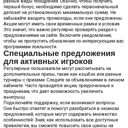
разные виды поощрений. Обычно, чтобы получить
первый бонус, необходимо сделать первоначальный
депозит на установленную минимальную сумму. Не
забывайте вводить промокоды, если они предложены.
Акции могут иметь свои временные рамки и условия.
Это значит, что важно регулярно проверять раздел с
предложениями на сайте. Включите уведомления,
чтобы не пропустить обновления по интересующим вас
программам лояльности.
Специальные предложения
для активных игроков
Регулярные пользователи могут рассчитывать на
дополнительные призы, такие как кэшбэк или разные
турниры с призами. Следите за объявлениями в личном
кабинете. Часто проводятся акции, приуроченные к
праздникам, что дает возможность увеличить
выигрыш.
Подключайте поддержку, если возникают вопросы.
Они быстро ответят и помогут разобраться в нюансах
предложений, которые могут содержать множество
особенностей. Зная, как использовать все доступные
привилегии, вы сможете повысить свои шансы на