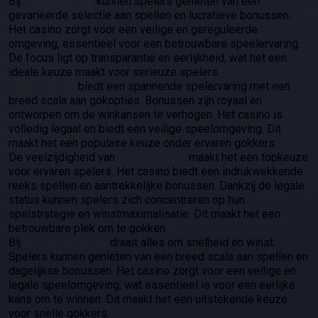
Bij
Manga Casino
kunnen spelers genieten van een
gevarieerde selectie aan spellen en lucratieve bonussen.
Het casino zorgt voor een veilige en gereguleerde
omgeving, essentieel voor een betrouwbare speelervaring.
De focus ligt op transparantie en eerlijkheid, wat het een
ideale keuze maakt voor serieuze spelers.
30Bet Casino
biedt een spannende spelervaring met een
breed scala aan gokopties. Bonussen zijn royaal en
ontworpen om de winkansen te verhogen. Het casino is
volledig legaal en biedt een veilige speelomgeving. Dit
maakt het een populaire keuze onder ervaren gokkers.
De veelzijdigheid van
ViuViu Casino
maakt het een topkeuze
voor ervaren spelers. Het casino biedt een indrukwekkende
reeks spellen en aantrekkelijke bonussen. Dankzij de legale
status kunnen spelers zich concentreren op hun
spelstrategie en winstmaximalisatie. Dit maakt het een
betrouwbare plek om te gokken.
Bij
FoxyGold Casino
draait alles om snelheid en winst.
Spelers kunnen genieten van een breed scala aan spellen en
dagelijkse bonussen. Het casino zorgt voor een veilige en
legale speelomgeving, wat essentieel is voor een eerlijke
kans om te winnen. Dit maakt het een uitstekende keuze
voor snelle gokkers.