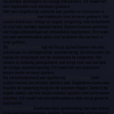
op eerlijke spelregels en veilige transacties. Dit maakt het
een toplocatie voor serieuze gokkers.
Met een uitgebreide selectie aan spellen en bonussen is
LuckyWave Casino
een topkeuze voor ervaren gokkers. Het
casino biedt een veilige en legale omgeving, wat essentieel
is voor een eerlijke speelervaring. Spelers kunnen genieten
van hoge uitbetalingen en innovatieve spelopties. Dit maakt
het een aantrekkelijke optie voor iedereen die serieus is
over gokken.
Bij
MoiCasino Casino
ligt de focus op het bieden van een
plezierige en winstgevende speelervaring. De bonussen zijn
royaal en ontworpen om de winkansen te vergroten. Het
casino is volledig gereguleerd, wat zorgt voor een eerlijke
en veilige speelomgeving. Dit maakt het een populaire
keuze onder ervaren spelers.
De verscheidenheid aan spellen bij
GTBet Casino
trekt
zowel nieuwe als ervaren spelers aan. Dagelijkse bonussen
houden de spanning hoog en de winsten stijgen. Dankzij de
legale status van het casino kunnen spelers met vertrouwen
inzetten. Dit maakt het een betrouwbare plek om je geluk te
beproeven.
Instasino Casino
biedt een luxe spelervaring met een breed
scala aan hoogwaardige spellen. De bonussen zijn lucratief