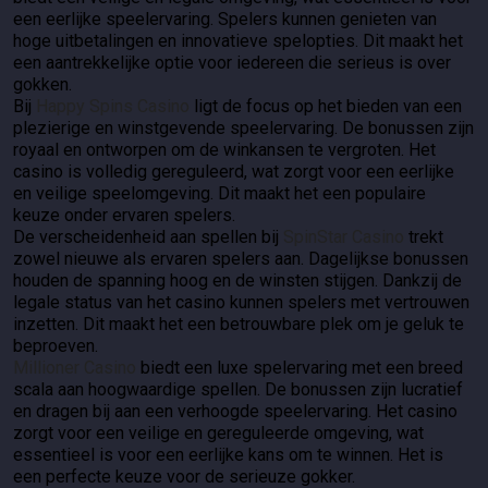
een eerlijke speelervaring. Spelers kunnen genieten van
hoge uitbetalingen en innovatieve spelopties. Dit maakt het
een aantrekkelijke optie voor iedereen die serieus is over
gokken.
Bij
Happy Spins Casino
ligt de focus op het bieden van een
plezierige en winstgevende speelervaring. De bonussen zijn
royaal en ontworpen om de winkansen te vergroten. Het
casino is volledig gereguleerd, wat zorgt voor een eerlijke
en veilige speelomgeving. Dit maakt het een populaire
keuze onder ervaren spelers.
De verscheidenheid aan spellen bij
SpinStar Casino
trekt
zowel nieuwe als ervaren spelers aan. Dagelijkse bonussen
houden de spanning hoog en de winsten stijgen. Dankzij de
legale status van het casino kunnen spelers met vertrouwen
inzetten. Dit maakt het een betrouwbare plek om je geluk te
beproeven.
Millioner Casino
biedt een luxe spelervaring met een breed
scala aan hoogwaardige spellen. De bonussen zijn lucratief
en dragen bij aan een verhoogde speelervaring. Het casino
zorgt voor een veilige en gereguleerde omgeving, wat
essentieel is voor een eerlijke kans om te winnen. Het is
een perfecte keuze voor de serieuze gokker.