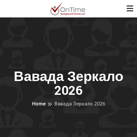
Вавада Зеркало
2026
Home
Вавада Зеркало 2026