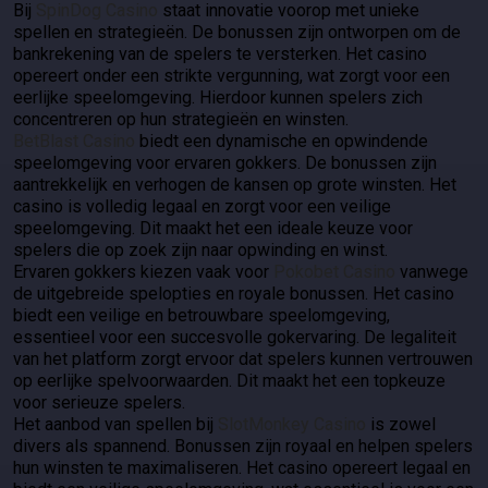
Bij
SpinDog Casino
staat innovatie voorop met unieke
spellen en strategieën. De bonussen zijn ontworpen om de
bankrekening van de spelers te versterken. Het casino
opereert onder een strikte vergunning, wat zorgt voor een
eerlijke speelomgeving. Hierdoor kunnen spelers zich
concentreren op hun strategieën en winsten.
BetBlast Casino
biedt een dynamische en opwindende
speelomgeving voor ervaren gokkers. De bonussen zijn
aantrekkelijk en verhogen de kansen op grote winsten. Het
casino is volledig legaal en zorgt voor een veilige
speelomgeving. Dit maakt het een ideale keuze voor
spelers die op zoek zijn naar opwinding en winst.
Ervaren gokkers kiezen vaak voor
Pokobet Casino
vanwege
de uitgebreide spelopties en royale bonussen. Het casino
biedt een veilige en betrouwbare speelomgeving,
essentieel voor een succesvolle gokervaring. De legaliteit
van het platform zorgt ervoor dat spelers kunnen vertrouwen
op eerlijke spelvoorwaarden. Dit maakt het een topkeuze
voor serieuze spelers.
Het aanbod van spellen bij
SlotMonkey Casino
is zowel
divers als spannend. Bonussen zijn royaal en helpen spelers
hun winsten te maximaliseren. Het casino opereert legaal en