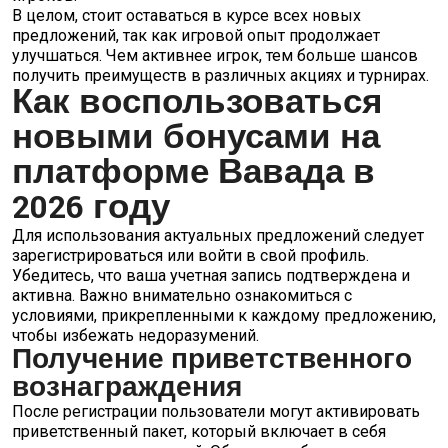
В целом, стоит оставаться в курсе всех новых
предложений, так как игровой опыт продолжает
улучшаться. Чем активнее игрок, тем больше шансов
получить преимуществ в различных акциях и турнирах.
Как воспользоваться
новыми бонусами на
платформе Вавада в
2026 году
Для использования актуальных предложений следует
зарегистрироваться или войти в свой профиль.
Убедитесь, что ваша учетная запись подтверждена и
активна. Важно внимательно ознакомиться с
условиями, прикрепленными к каждому предложению,
чтобы избежать недоразумений.
Получение приветственного
вознаграждения
После регистрации пользователи могут активировать
приветственный пакет, который включает в себя