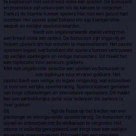
te beproeven met een breed scala aan spellen. De bonussen
en promoties zijn ontworpen om de kansen te vergroten.
Dankzij de licentie kunnen spelers hier met een gerust hart
inzetten. Het casino staat bekend om zijn klantgerichte
aanpak en eerlijke spelvoorwaarden.
30Bet Casino
biedt een ongeëvenaarde spelervaring met
een breed scala aan opties. De bonussen zijn vrijgevig en
helpen spelers om hun winsten te maximaliseren. Het casino
opereert legaal, wat betekent dat spelers kunnen vertrouwen
op eerlijke spelregels en veilige transacties. Dit maakt het
een toplocatie voor serieuze gokkers.
Met een uitgebreide selectie aan spellen en bonussen is
Koning Casino
een topkeuze voor ervaren gokkers. Het
casino biedt een veilige en legale omgeving, wat essentieel
is voor een eerlijke speelervaring. Spelers kunnen genieten
van hoge uitbetalingen en innovatieve spelopties. Dit maakt
het een aantrekkelijke optie voor iedereen die serieus is
over gokken.
Bij
LuckyWave Casino
ligt de focus op het bieden van een
plezierige en winstgevende speelervaring. De bonussen zijn
royaal en ontworpen om de winkansen te vergroten. Het
casino is volledig gereguleerd, wat zorgt voor een eerlijke
en veilige speelomgeving. Dit maakt het een populaire