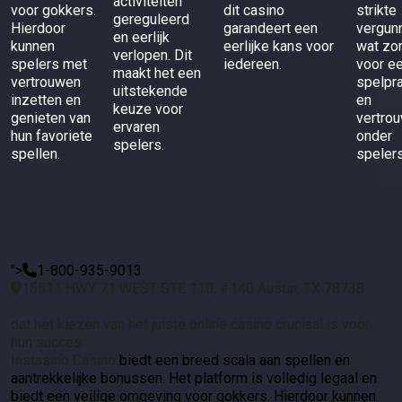
activiteiten
voor gokkers.
dit casino
strikte
gereguleerd
Hierdoor
garandeert een
vergunn
en eerlijk
kunnen
eerlijke kans voor
wat zo
verlopen. Dit
spelers met
iedereen.
voor ee
maakt het een
vertrouwen
spelpra
uitstekende
inzetten en
en
keuze voor
genieten van
vertro
ervaren
hun favoriete
onder
spelers.
spellen.
spelers
">
1-800-935-9013
15511 HWY 71 WEST STE 110, #140 Austin, TX 78738
dat het kiezen van het juiste online casino cruciaal is voor
hun succes.
Instasino Casino
biedt een breed scala aan spellen en
aantrekkelijke bonussen. Het platform is volledig legaal en
biedt een veilige omgeving voor gokkers. Hierdoor kunnen