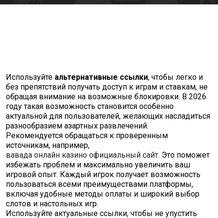
Используйте
альтернативные ссылки
, чтобы легко и
без препятствий получать доступ к играм и ставкам, не
обращая внимание на возможные блокировки. В 2026
году такая возможность становится особенно
актуальной для пользователей, желающих насладиться
разнообразием азартных развлечений.
Рекомендуется обращаться к проверенным
источникам, например,
вавада онлайн казино официальный сайт
. Это поможет
избежать проблем и максимально увеличить ваш
игровой опыт. Каждый игрок получает возможность
пользоваться всеми преимуществами платформы,
включая удобные методы оплаты и широкий выбор
слотов и настольных игр.
Используйте актуальные ссылки, чтобы не упустить