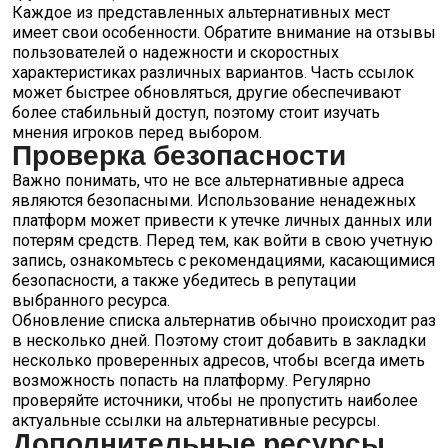
Каждое из представленных альтернативных мест
имеет свои особенности. Обратите внимание на отзывы
пользователей о надежности и скоростных
характеристиках различных вариантов. Часть ссылок
может быстрее обновляться, другие обеспечивают
более стабильный доступ, поэтому стоит изучать
мнения игроков перед выбором.
Проверка безопасности
Важно понимать, что не все альтернативные адреса
являются безопасными. Использование ненадежных
платформ может привести к утечке личных данных или
потерям средств. Перед тем, как войти в свою учетную
запись, ознакомьтесь с рекомендациями, касающимися
безопасности, а также убедитесь в репутации
выбранного ресурса.
Обновление списка альтернатив обычно происходит раз
в несколько дней. Поэтому стоит добавить в закладки
несколько проверенных адресов, чтобы всегда иметь
возможность попасть на платформу. Регулярно
проверяйте источники, чтобы не пропустить наиболее
актуальные ссылки на альтернативные ресурсы.
Дополнительные ресурсы