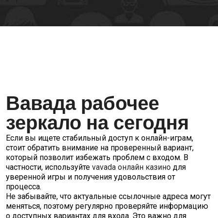
Вавада рабочее
зеркало на сегодня
Если вы ищете стабильный доступ к онлайн-играм,
стоит обратить внимание на проверенный вариант,
который позволит избежать проблем с входом. В
частности, используйте
vavada онлайн казино
для
уверенной игры и получения удовольствия от
процесса.
Не забывайте, что актуальные ссылочные адреса могут
меняться, поэтому регулярно проверяйте информацию
о доступных вариантах для входа. Это важно для