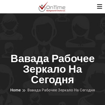
Вавада Рабочее
Зеркало На
Сегодня
Home
Вавада Рабочее Зеркало На Сегодня