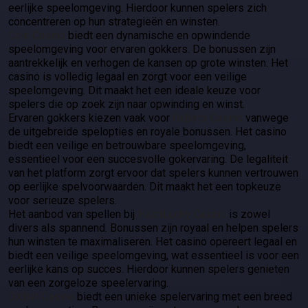
eerlijke speelomgeving. Hierdoor kunnen spelers zich
concentreren op hun strategieën en winsten.
Coin Casino
biedt een dynamische en opwindende
speelomgeving voor ervaren gokkers. De bonussen zijn
aantrekkelijk en verhogen de kansen op grote winsten. Het
casino is volledig legaal en zorgt voor een veilige
speelomgeving. Dit maakt het een ideale keuze voor
spelers die op zoek zijn naar opwinding en winst.
Ervaren gokkers kiezen vaak voor
0xBets Casino
vanwege
de uitgebreide spelopties en royale bonussen. Het casino
biedt een veilige en betrouwbare speelomgeving,
essentieel voor een succesvolle gokervaring. De legaliteit
van het platform zorgt ervoor dat spelers kunnen vertrouwen
op eerlijke spelvoorwaarden. Dit maakt het een topkeuze
voor serieuze spelers.
Het aanbod van spellen bij
HashLucky Casino
is zowel
divers als spannend. Bonussen zijn royaal en helpen spelers
hun winsten te maximaliseren. Het casino opereert legaal en
biedt een veilige speelomgeving, wat essentieel is voor een
eerlijke kans op succes. Hierdoor kunnen spelers genieten
van een zorgeloze speelervaring.
GXBet Casino
biedt een unieke spelervaring met een breed