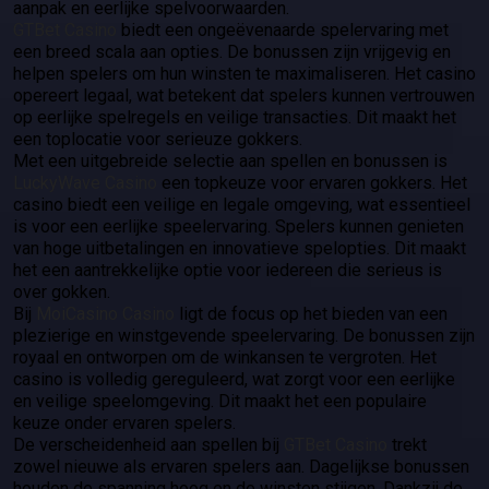
aanpak en eerlijke spelvoorwaarden.
GTBet Casino
biedt een ongeëvenaarde spelervaring met
een breed scala aan opties. De bonussen zijn vrijgevig en
helpen spelers om hun winsten te maximaliseren. Het casino
opereert legaal, wat betekent dat spelers kunnen vertrouwen
op eerlijke spelregels en veilige transacties. Dit maakt het
een toplocatie voor serieuze gokkers.
Met een uitgebreide selectie aan spellen en bonussen is
LuckyWave Casino
een topkeuze voor ervaren gokkers. Het
casino biedt een veilige en legale omgeving, wat essentieel
is voor een eerlijke speelervaring. Spelers kunnen genieten
van hoge uitbetalingen en innovatieve spelopties. Dit maakt
het een aantrekkelijke optie voor iedereen die serieus is
over gokken.
Bij
MoiCasino Casino
ligt de focus op het bieden van een
plezierige en winstgevende speelervaring. De bonussen zijn
royaal en ontworpen om de winkansen te vergroten. Het
casino is volledig gereguleerd, wat zorgt voor een eerlijke
en veilige speelomgeving. Dit maakt het een populaire
keuze onder ervaren spelers.
De verscheidenheid aan spellen bij
GTBet Casino
trekt
zowel nieuwe als ervaren spelers aan. Dagelijkse bonussen
houden de spanning hoog en de winsten stijgen. Dankzij de