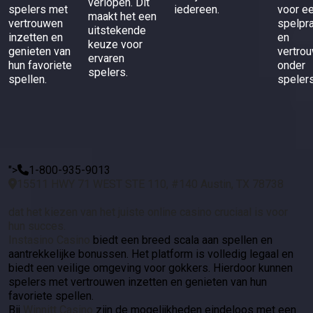
verlopen. Dit
spelers met
iedereen.
voor ee
maakt het een
vertrouwen
spelpra
uitstekende
inzetten en
en
keuze voor
genieten van
vertro
ervaren
hun favoriete
onder
spelers.
spellen.
spelers
">
1-800-935-9013
15511 HWY 71 WEST STE 110, #140 Austin, TX 78738
dat het kiezen van het juiste online casino cruciaal is voor
hun succes.
Instasino Casino
biedt een breed scala aan spellen en
aantrekkelijke bonussen. Het platform is volledig legaal en
biedt een veilige omgeving voor gokkers. Hierdoor kunnen
spelers met vertrouwen inzetten en genieten van hun
favoriete spellen.
Bij
Winnitt Casino
zijn de mogelijkheden eindeloos met een