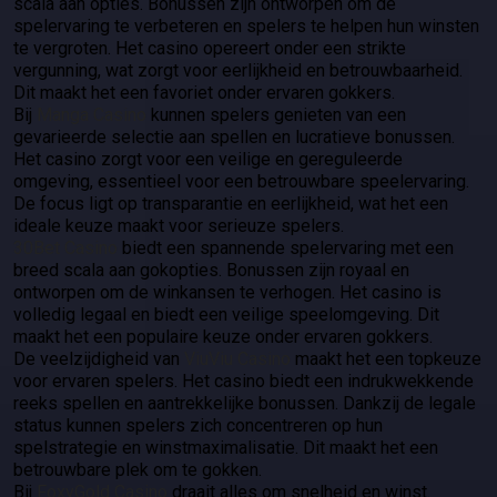
scala aan opties. Bonussen zijn ontworpen om de
spelervaring te verbeteren en spelers te helpen hun winsten
te vergroten. Het casino opereert onder een strikte
vergunning, wat zorgt voor eerlijkheid en betrouwbaarheid.
Dit maakt het een favoriet onder ervaren gokkers.
Bij
Manga Casino
kunnen spelers genieten van een
gevarieerde selectie aan spellen en lucratieve bonussen.
Het casino zorgt voor een veilige en gereguleerde
omgeving, essentieel voor een betrouwbare speelervaring.
De focus ligt op transparantie en eerlijkheid, wat het een
ideale keuze maakt voor serieuze spelers.
30Bet Casino
biedt een spannende spelervaring met een
breed scala aan gokopties. Bonussen zijn royaal en
ontworpen om de winkansen te verhogen. Het casino is
volledig legaal en biedt een veilige speelomgeving. Dit
maakt het een populaire keuze onder ervaren gokkers.
De veelzijdigheid van
ViuViu Casino
maakt het een topkeuze
voor ervaren spelers. Het casino biedt een indrukwekkende
reeks spellen en aantrekkelijke bonussen. Dankzij de legale
status kunnen spelers zich concentreren op hun
spelstrategie en winstmaximalisatie. Dit maakt het een
betrouwbare plek om te gokken.
Bij
FoxyGold Casino
draait alles om snelheid en winst.