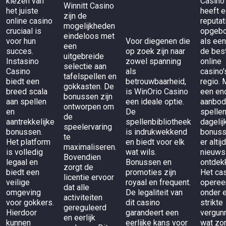
kiezen van
Casino
Winnitt Casino
het juiste
heeft 
zijn de
online casino
reputat
mogelijkheden
cruciaal is
opgeb
eindeloos met
voor hun
Voor diegenen die
als een
een
succes.
op zoek zijn naar
de bes
uitgebreide
Instasino
zowel spanning
online
selectie aan
Casino
als
casino'
tafelspellen en
biedt een
betrouwbaarheid,
regio. 
gokkasten. De
breed scala
is
WinOrio Casino
een en
bonussen zijn
aan spellen
een ideale optie.
aanbod
ontworpen om
en
De
spelle
de
aantrekkelijke
spellenbibliotheek
dagelij
speelervaring
bonussen.
is indrukwekkend
bonuss
te
Het platform
en biedt voor elk
er altij
maximaliseren.
is volledig
wat wils.
nieuws
Bovendien
legaal en
Bonussen en
ontdek
zorgt de
biedt een
promoties zijn
Het ca
licentie ervoor
veilige
royaal en frequent.
operee
dat alle
omgeving
De legaliteit van
onder 
activiteiten
voor gokkers.
dit casino
strikte
gereguleerd
Hierdoor
garandeert een
vergunn
en eerlijk
kunnen
eerlijke kans voor
wat zo