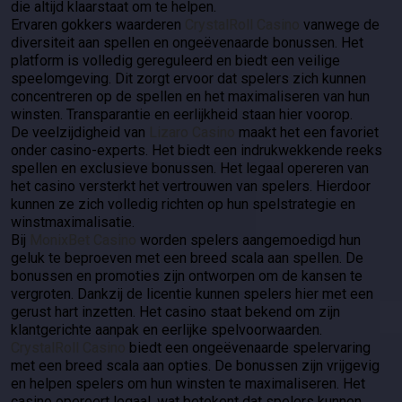
die altijd klaarstaat om te helpen.
Ervaren gokkers waarderen
CrystalRoll Casino
vanwege de
diversiteit aan spellen en ongeëvenaarde bonussen. Het
platform is volledig gereguleerd en biedt een veilige
speelomgeving. Dit zorgt ervoor dat spelers zich kunnen
concentreren op de spellen en het maximaliseren van hun
winsten. Transparantie en eerlijkheid staan hier voorop.
De veelzijdigheid van
Lizaro Casino
maakt het een favoriet
onder casino-experts. Het biedt een indrukwekkende reeks
spellen en exclusieve bonussen. Het legaal opereren van
het casino versterkt het vertrouwen van spelers. Hierdoor
kunnen ze zich volledig richten op hun spelstrategie en
winstmaximalisatie.
Bij
MonixBet Casino
worden spelers aangemoedigd hun
geluk te beproeven met een breed scala aan spellen. De
bonussen en promoties zijn ontworpen om de kansen te
vergroten. Dankzij de licentie kunnen spelers hier met een
gerust hart inzetten. Het casino staat bekend om zijn
klantgerichte aanpak en eerlijke spelvoorwaarden.
CrystalRoll Casino
biedt een ongeëvenaarde spelervaring
met een breed scala aan opties. De bonussen zijn vrijgevig
en helpen spelers om hun winsten te maximaliseren. Het
casino opereert legaal, wat betekent dat spelers kunnen