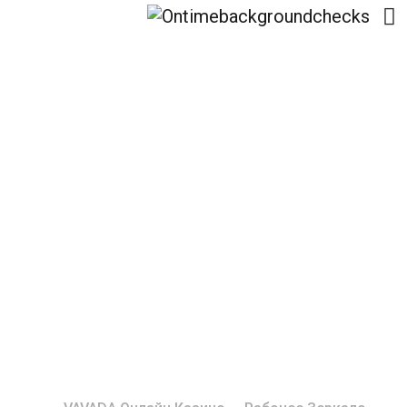
VAVADA Онлайн
Казино — Рабочее
Зеркало
Регистрация 2025
Home