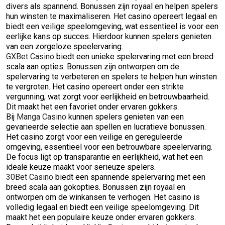
divers als spannend. Bonussen zijn royaal en helpen spelers
hun winsten te maximaliseren. Het casino opereert legaal en
biedt een veilige speelomgeving, wat essentieel is voor een
eerlijke kans op succes. Hierdoor kunnen spelers genieten
van een zorgeloze speelervaring.
GXBet Casino
biedt een unieke spelervaring met een breed
scala aan opties. Bonussen zijn ontworpen om de
spelervaring te verbeteren en spelers te helpen hun winsten
te vergroten. Het casino opereert onder een strikte
vergunning, wat zorgt voor eerlijkheid en betrouwbaarheid.
Dit maakt het een favoriet onder ervaren gokkers.
Bij
Manga Casino
kunnen spelers genieten van een
gevarieerde selectie aan spellen en lucratieve bonussen.
Het casino zorgt voor een veilige en gereguleerde
omgeving, essentieel voor een betrouwbare speelervaring.
De focus ligt op transparantie en eerlijkheid, wat het een
ideale keuze maakt voor serieuze spelers.
30Bet Casino
biedt een spannende spelervaring met een
breed scala aan gokopties. Bonussen zijn royaal en
ontworpen om de winkansen te verhogen. Het casino is
volledig legaal en biedt een veilige speelomgeving. Dit
maakt het een populaire keuze onder ervaren gokkers.