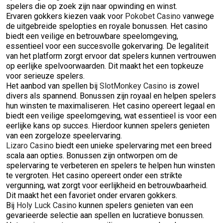
spelers die op zoek zijn naar opwinding en winst.
Ervaren gokkers kiezen vaak voor
Pokobet Casino
vanwege
de uitgebreide spelopties en royale bonussen. Het casino
biedt een veilige en betrouwbare speelomgeving,
essentieel voor een succesvolle gokervaring. De legaliteit
van het platform zorgt ervoor dat spelers kunnen vertrouwen
op eerlijke spelvoorwaarden. Dit maakt het een topkeuze
voor serieuze spelers.
Het aanbod van spellen bij
SlotMonkey Casino
is zowel
divers als spannend. Bonussen zijn royaal en helpen spelers
hun winsten te maximaliseren. Het casino opereert legaal en
biedt een veilige speelomgeving, wat essentieel is voor een
eerlijke kans op succes. Hierdoor kunnen spelers genieten
van een zorgeloze speelervaring.
Lizaro Casino
biedt een unieke spelervaring met een breed
scala aan opties. Bonussen zijn ontworpen om de
spelervaring te verbeteren en spelers te helpen hun winsten
te vergroten. Het casino opereert onder een strikte
vergunning, wat zorgt voor eerlijkheid en betrouwbaarheid.
Dit maakt het een favoriet onder ervaren gokkers.
Bij
Holy Luck Casino
kunnen spelers genieten van een
gevarieerde selectie aan spellen en lucratieve bonussen.