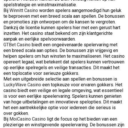
spelstrategie en winstmaximalisatie.
Bij
Winnitt Casino
worden spelers aangemoedigd hun geluk
te beproeven met een breed scala aan spellen. De bonussen
en promoties zijn ontworpen om de kansen te vergroten.
Dankzij de licentie kunnen spelers hier met een gerust hart
inzetten. Het casino staat bekend om zijn klantgerichte
aanpak en eerlijke spelvoorwaarden.
GTBet Casino
biedt een ongeëvenaarde spelervaring met
een breed scala aan opties. De bonussen zijn vrijgevig en
helpen spelers om hun winsten te maximaliseren. Het casino
opereert legaal, wat betekent dat spelers kunnen vertrouwen
op eerlijke spelregels en veilige transacties. Dit maakt het
een toplocatie voor serieuze gokkers.
Met een uitgebreide selectie aan spellen en bonussen is
LuckyWave Casino
een topkeuze voor ervaren gokkers. Het
casino biedt een veilige en legale omgeving, wat essentieel
is voor een eerlijke speelervaring. Spelers kunnen genieten
van hoge uitbetalingen en innovatieve spelopties. Dit maakt
het een aantrekkelijke optie voor iedereen die serieus is
over gokken.
Bij
MoiCasino Casino
ligt de focus op het bieden van een
plezierige en winstgevende speelervaring. De bonussen zijn