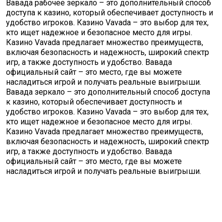
Вавада рабочее зеркало – это дополнительный способ
доступа к казино, который обеспечивает доступность и
удобство игроков. Казино Vavada – это выбор для тех,
кто ищет надежное и безопасное место для игры.
Казино Vavada предлагает множество преимуществ,
включая безопасность и надежность, широкий спектр
игр, а также доступность и удобство. Вавада
официальный сайт – это место, где вы можете
насладиться игрой и получать реальные выигрыши.
Вавада зеркало – это дополнительный способ доступа
к казино, который обеспечивает доступность и
удобство игроков. Казино Vavada – это выбор для тех,
кто ищет надежное и безопасное место для игры.
Казино Vavada предлагает множество преимуществ,
включая безопасность и надежность, широкий спектр
игр, а также доступность и удобство. Вавада
официальный сайт – это место, где вы можете
насладиться игрой и получать реальные выигрыши.