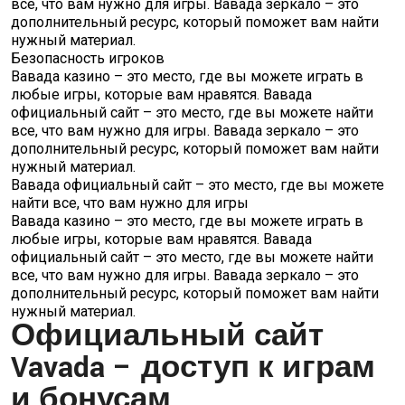
все, что вам нужно для игры. Вавада зеркало – это
дополнительный ресурс, который поможет вам найти
нужный материал.
Безопасность игроков
Вавада казино – это место, где вы можете играть в
любые игры, которые вам нравятся. Вавада
официальный сайт – это место, где вы можете найти
все, что вам нужно для игры. Вавада зеркало – это
дополнительный ресурс, который поможет вам найти
нужный материал.
Вавада официальный сайт – это место, где вы можете
найти все, что вам нужно для игры
Вавада казино – это место, где вы можете играть в
любые игры, которые вам нравятся. Вавада
официальный сайт – это место, где вы можете найти
все, что вам нужно для игры. Вавада зеркало – это
дополнительный ресурс, который поможет вам найти
нужный материал.
Официальный сайт
Vavada – доступ к играм
и бонусам