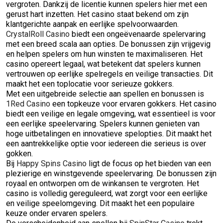
vergroten. Dankzij de licentie kunnen spelers hier met een
gerust hart inzetten. Het casino staat bekend om zijn
klantgerichte aanpak en eerlijke spelvoorwaarden.
CrystalRoll Casino
biedt een ongeëvenaarde spelervaring
met een breed scala aan opties. De bonussen zijn vrijgevig
en helpen spelers om hun winsten te maximaliseren. Het
casino opereert legaal, wat betekent dat spelers kunnen
vertrouwen op eerlijke spelregels en veilige transacties. Dit
maakt het een toplocatie voor serieuze gokkers.
Met een uitgebreide selectie aan spellen en bonussen is
1Red Casino
een topkeuze voor ervaren gokkers. Het casino
biedt een veilige en legale omgeving, wat essentieel is voor
een eerlijke speelervaring. Spelers kunnen genieten van
hoge uitbetalingen en innovatieve spelopties. Dit maakt het
een aantrekkelijke optie voor iedereen die serieus is over
gokken.
Bij
Happy Spins Casino
ligt de focus op het bieden van een
plezierige en winstgevende speelervaring. De bonussen zijn
royaal en ontworpen om de winkansen te vergroten. Het
casino is volledig gereguleerd, wat zorgt voor een eerlijke
en veilige speelomgeving. Dit maakt het een populaire
keuze onder ervaren spelers.