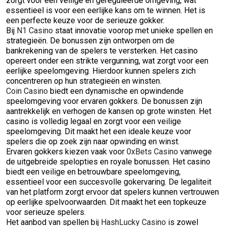
zorgt voor een veilige en gereguleerde omgeving, wat
essentieel is voor een eerlijke kans om te winnen. Het is
een perfecte keuze voor de serieuze gokker.
Bij
N1 Casino
staat innovatie voorop met unieke spellen en
strategieën. De bonussen zijn ontworpen om de
bankrekening van de spelers te versterken. Het casino
opereert onder een strikte vergunning, wat zorgt voor een
eerlijke speelomgeving. Hierdoor kunnen spelers zich
concentreren op hun strategieën en winsten.
Coin Casino
biedt een dynamische en opwindende
speelomgeving voor ervaren gokkers. De bonussen zijn
aantrekkelijk en verhogen de kansen op grote winsten. Het
casino is volledig legaal en zorgt voor een veilige
speelomgeving. Dit maakt het een ideale keuze voor
spelers die op zoek zijn naar opwinding en winst.
Ervaren gokkers kiezen vaak voor
0xBets Casino
vanwege
de uitgebreide spelopties en royale bonussen. Het casino
biedt een veilige en betrouwbare speelomgeving,
essentieel voor een succesvolle gokervaring. De legaliteit
van het platform zorgt ervoor dat spelers kunnen vertrouwen
op eerlijke spelvoorwaarden. Dit maakt het een topkeuze
voor serieuze spelers.
Het aanbod van spellen bij
HashLucky Casino
is zowel