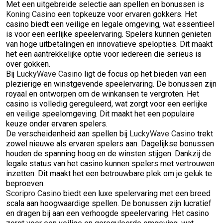
Met een uitgebreide selectie aan spellen en bonussen is
Koning Casino
een topkeuze voor ervaren gokkers. Het
casino biedt een veilige en legale omgeving, wat essentieel
is voor een eerlijke speelervaring. Spelers kunnen genieten
van hoge uitbetalingen en innovatieve spelopties. Dit maakt
het een aantrekkelijke optie voor iedereen die serieus is
over gokken.
Bij
LuckyWave Casino
ligt de focus op het bieden van een
plezierige en winstgevende speelervaring. De bonussen zijn
royaal en ontworpen om de winkansen te vergroten. Het
casino is volledig gereguleerd, wat zorgt voor een eerlijke
en veilige speelomgeving. Dit maakt het een populaire
keuze onder ervaren spelers.
De verscheidenheid aan spellen bij
LuckyWave Casino
trekt
zowel nieuwe als ervaren spelers aan. Dagelijkse bonussen
houden de spanning hoog en de winsten stijgen. Dankzij de
legale status van het casino kunnen spelers met vertrouwen
inzetten. Dit maakt het een betrouwbare plek om je geluk te
beproeven.
Scoripro Casino
biedt een luxe spelervaring met een breed
scala aan hoogwaardige spellen. De bonussen zijn lucratief
en dragen bij aan een verhoogde speelervaring. Het casino