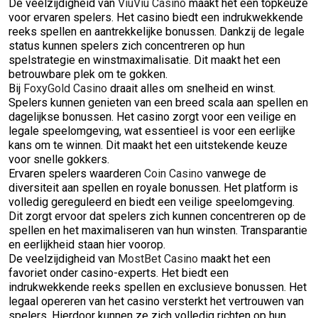
De veelzijdigheid van
ViuViu Casino
maakt het een topkeuze
voor ervaren spelers. Het casino biedt een indrukwekkende
reeks spellen en aantrekkelijke bonussen. Dankzij de legale
status kunnen spelers zich concentreren op hun
spelstrategie en winstmaximalisatie. Dit maakt het een
betrouwbare plek om te gokken.
Bij
FoxyGold Casino
draait alles om snelheid en winst.
Spelers kunnen genieten van een breed scala aan spellen en
dagelijkse bonussen. Het casino zorgt voor een veilige en
legale speelomgeving, wat essentieel is voor een eerlijke
kans om te winnen. Dit maakt het een uitstekende keuze
voor snelle gokkers.
Ervaren spelers waarderen
Coin Casino
vanwege de
diversiteit aan spellen en royale bonussen. Het platform is
volledig gereguleerd en biedt een veilige speelomgeving.
Dit zorgt ervoor dat spelers zich kunnen concentreren op de
spellen en het maximaliseren van hun winsten. Transparantie
en eerlijkheid staan hier voorop.
De veelzijdigheid van
MostBet Casino
maakt het een
favoriet onder casino-experts. Het biedt een
indrukwekkende reeks spellen en exclusieve bonussen. Het
legaal opereren van het casino versterkt het vertrouwen van
spelers. Hierdoor kunnen ze zich volledig richten op hun