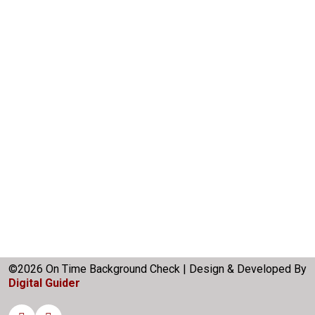
©2026 On Time Background Check | Design & Developed By
Digital Guider