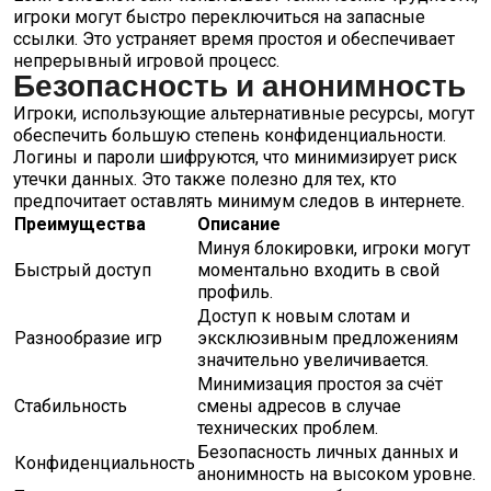
игроки могут быстро переключиться на запасные
ссылки. Это устраняет время простоя и обеспечивает
непрерывный игровой процесс.
Безопасность и анонимность
Игроки, использующие альтернативные ресурсы, могут
обеспечить большую степень конфиденциальности.
Логины и пароли шифруются, что минимизирует риск
утечки данных. Это также полезно для тех, кто
предпочитает оставлять минимум следов в интернете.
Преимущества
Описание
Минуя блокировки, игроки могут
Быстрый доступ
моментально входить в свой
профиль.
Доступ к новым слотам и
Разнообразие игр
эксклюзивным предложениям
значительно увеличивается.
Минимизация простоя за счёт
Стабильность
смены адресов в случае
технических проблем.
Безопасность личных данных и
Конфиденциальность
анонимность на высоком уровне.