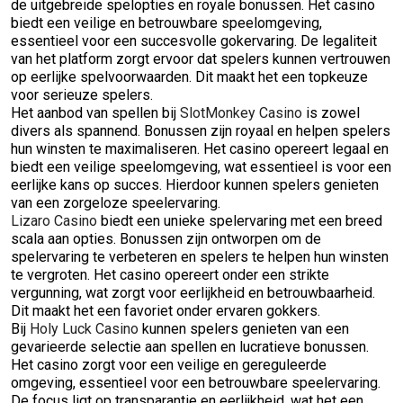
de uitgebreide spelopties en royale bonussen. Het casino
biedt een veilige en betrouwbare speelomgeving,
essentieel voor een succesvolle gokervaring. De legaliteit
van het platform zorgt ervoor dat spelers kunnen vertrouwen
op eerlijke spelvoorwaarden. Dit maakt het een topkeuze
voor serieuze spelers.
Het aanbod van spellen bij
SlotMonkey Casino
is zowel
divers als spannend. Bonussen zijn royaal en helpen spelers
hun winsten te maximaliseren. Het casino opereert legaal en
biedt een veilige speelomgeving, wat essentieel is voor een
eerlijke kans op succes. Hierdoor kunnen spelers genieten
van een zorgeloze speelervaring.
Lizaro Casino
biedt een unieke spelervaring met een breed
scala aan opties. Bonussen zijn ontworpen om de
spelervaring te verbeteren en spelers te helpen hun winsten
te vergroten. Het casino opereert onder een strikte
vergunning, wat zorgt voor eerlijkheid en betrouwbaarheid.
Dit maakt het een favoriet onder ervaren gokkers.
Bij
Holy Luck Casino
kunnen spelers genieten van een
gevarieerde selectie aan spellen en lucratieve bonussen.
Het casino zorgt voor een veilige en gereguleerde
omgeving, essentieel voor een betrouwbare speelervaring.
De focus ligt op transparantie en eerlijkheid, wat het een