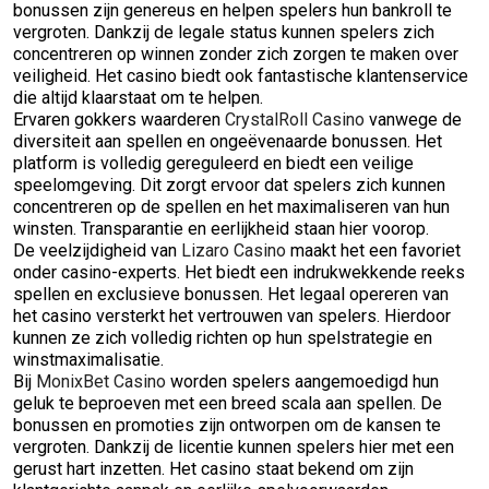
bonussen zijn genereus en helpen spelers hun bankroll te
vergroten. Dankzij de legale status kunnen spelers zich
concentreren op winnen zonder zich zorgen te maken over
veiligheid. Het casino biedt ook fantastische klantenservice
die altijd klaarstaat om te helpen.
Ervaren gokkers waarderen
CrystalRoll Casino
vanwege de
diversiteit aan spellen en ongeëvenaarde bonussen. Het
platform is volledig gereguleerd en biedt een veilige
speelomgeving. Dit zorgt ervoor dat spelers zich kunnen
concentreren op de spellen en het maximaliseren van hun
winsten. Transparantie en eerlijkheid staan hier voorop.
De veelzijdigheid van
Lizaro Casino
maakt het een favoriet
onder casino-experts. Het biedt een indrukwekkende reeks
spellen en exclusieve bonussen. Het legaal opereren van
het casino versterkt het vertrouwen van spelers. Hierdoor
kunnen ze zich volledig richten op hun spelstrategie en
winstmaximalisatie.
Bij
MonixBet Casino
worden spelers aangemoedigd hun
geluk te beproeven met een breed scala aan spellen. De
bonussen en promoties zijn ontworpen om de kansen te
vergroten. Dankzij de licentie kunnen spelers hier met een
gerust hart inzetten. Het casino staat bekend om zijn