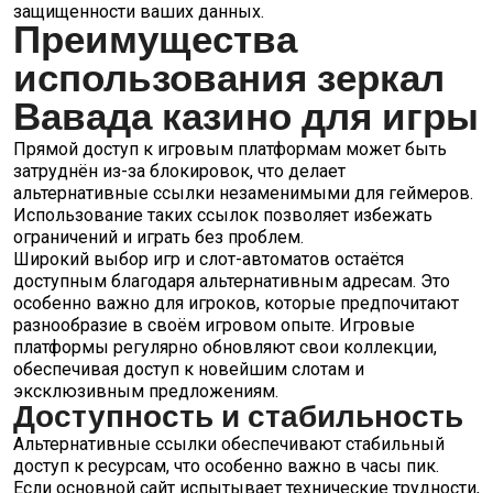
защищенности ваших данных.
Преимущества
использования зеркал
Вавада казино для игры
Прямой доступ к игровым платформам может быть
затруднён из-за блокировок, что делает
альтернативные ссылки незаменимыми для геймеров.
Использование таких ссылок позволяет избежать
ограничений и играть без проблем.
Широкий выбор игр и слот-автоматов остаётся
доступным благодаря альтернативным адресам. Это
особенно важно для игроков, которые предпочитают
разнообразие в своём игровом опыте. Игровые
платформы регулярно обновляют свои коллекции,
обеспечивая доступ к новейшим слотам и
эксклюзивным предложениям.
Доступность и стабильность
Альтернативные ссылки обеспечивают стабильный
доступ к ресурсам, что особенно важно в часы пик.
Если основной сайт испытывает технические трудности,