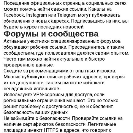
Посещение официальных страниц в социальных сетях
может помочь найти свежие ссылки. Каналы на
Facebook, Instagram или Telegram могут публиковать
обновления о новых адресах. Подписавшись на них, вы
будете в курсе последних новостей.
Форумы и сообщества
Активные участники специализированных форумов
обсуждают рабочие ссылки. Присоединитесь к таким
сообществам, где пользователи делятся своим опытом.
Часто там можно найти актуальные и быстро
проверенные данные.
Следите за рекомендациями от опытных игроков.
Многие публикуют списки рабочих адресов, проверяя
их на доступность. Так вы сможете избежать
ненадежных источников.
Используйте VPN-сервисы для доступа, если
региональные ограничения мешают. Это не только
решит проблему с доступностью, но и обеспечит
безопасность ваших данных.
Не забывайте о безопасности. Проверяйте ссылки на
наличие сертификатов безопасности. Легитимные
площадки имеют HTTPS в адресе, что говорит о