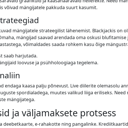
ad säravaid graafikuid ja kaasahaaravaid heliefekte. Need 
mis võivad mängijatele pakkuda suurt kasumit.
trateegiad
ad mängijatele strateegilist lähenemist. Blackjackis on olul
i Omaha, mängijad saavad arendada oma oskusi blufitamise
t vastastega, võimaldades saada rohkem kasu õige mängustr
t saab harjutada.
ängijaid loovuse ja psühholoogiaga tegelema.
naliin
ad endaga kaasa palju põnevust. Live diilerite olemasolu
uste spordialadega, muutes valikud liiga eriliseks. Need 
iste mängijatega.
id ja väljamaksete protsess
a deebetkaarte, e-rahakotte ning pangalinke. Krediitkaartid