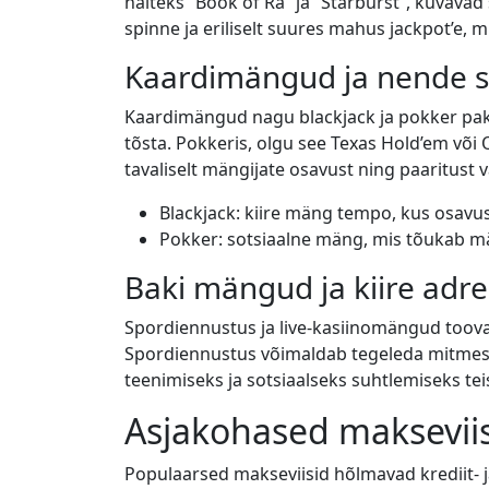
näiteks “Book of Ra” ja “Starburst”, kuvav
spinne ja eriliselt suures mahus jackpot’e, 
Kaardimängud ja nende s
Kaardimängud nagu blackjack ja pokker pakuv
tõsta. Pokkeris, olgu see Texas Hold’em võ
tavaliselt mängijate osavust ning paaritus
Blackjack: kiire mäng tempo, kus osavus
Pokker: sotsiaalne mäng, mis tõukab m
Baki mängud ja kiire adre
Spordiennustus ja live-kasiinomängud toov
Spordiennustus võimaldab tegeleda mitmesug
teenimiseks ja sotsiaalseks suhtlemiseks te
Asjakohased makseviis
Populaarsed makseviisid hõlmavad krediit- j