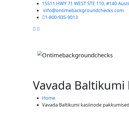
15511 HWY 71 WEST STE 110, #140 Austi
info@ontimebackgroundchecks.com
1-800-935-9013
Vavada Baltikumi
Home
Vavada Baltikumi kasiinode pakkumised