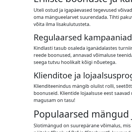
Uteli ostud ja igapäevased tegevused võivad 
oma mängueelarvet suurendada. Tihti paku
võita ilma lisakulutusteta.
Regulaarsed kampaaniad j
Kindlasti tasub osaleda iganädalastes turn
reede boonused, annavad võimaluse teenida 
seega tutvu hoolikalt kõigi nõuetega.
Klienditoe ja lojaalsusp
Klienditeenindus mängib olulist rolli, seet
boonuseid. Klientide lojaalsuse eest saava
magusam on tasu!
Populaarsed mängud 
Slotimängud on suurepärane võimalus, mis 