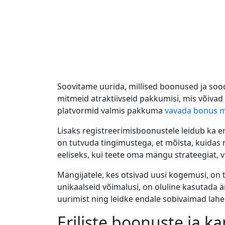
Soovitame uurida, millised boonused ja soo
mitmeid atraktiivseid pakkumisi, mis võivad
platvormid valmis pakkuma
vavada bonus 
Lisaks registreerimisboonustele leidub ka e
on tutvuda tingimustega, et mõista, kuidas
eeliseks, kui teete oma mängu strateegiat,
Mängijatele, kes otsivad uusi kogemusi, on 
unikaalseid võimalusi, on oluline kasutada
uurimist ning leidke endale sobivaimad la
Eriliste boonuste ja 