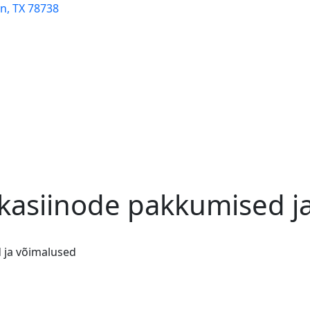
n, TX 78738
 kasiinode pakkumised j
 ja võimalused