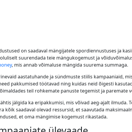
dustused on saadaval mängijatele spordiennustuses ja kasi
 oluliselt suurendada teie mängukogemust ja võiduvõimalusi
money
, mis annab võimaluse mängida suurema summaga.
rinevaid aastatuhande ja sündmuste stiilis kampaaniaid, mi
 need pakkumised töötavad ning kuidas neid õigesti kasuta
 võimaldades teil rohkemate panuste tegemist ja paremate 
tähtis jälgida ka eripakkumisi, mis võivad aeg-ajalt ilmuda
 ära kõik saadaval olevad ressursid, et saavutada maksimaa
hendused, et oma mängimise kogemust rikastada.
kampaaniate ülevaade