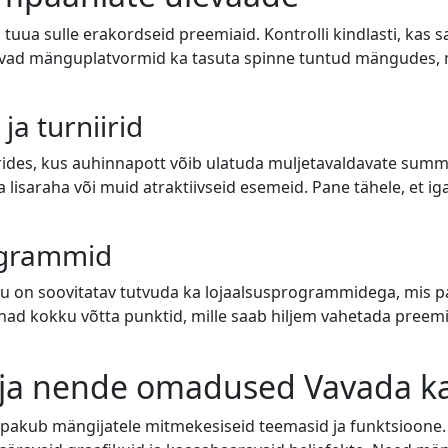
tuua sulle erakordseid preemiaid. Kontrolli kindlasti, kas 
vad mänguplatvormid ka tasuta spinne tuntud mängudes, m
a turniirid
iirides, kus auhinnapott võib ulatuda muljetavaldavate su
lisaraha või muid atraktiivseid esemeid. Pane tähele, et i
rogrammid
õttu on soovitatav tutvuda ka lojaalsusprogrammidega, mis 
d nad kokku võtta punktid, mille saab hiljem vahetada pree
ja nende omadused Vavada ka
pakub mängijatele mitmekesiseid teemasid ja funktsioone