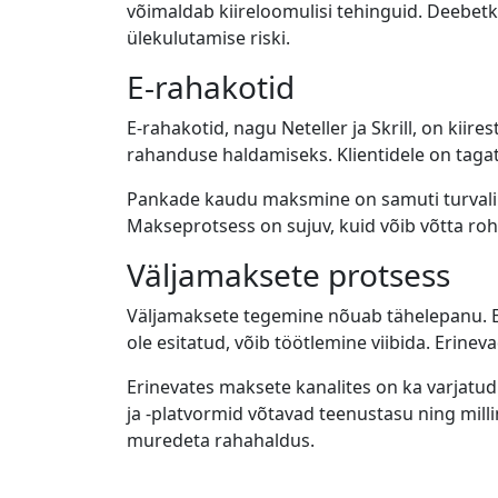
võimaldab kiireloomulisi tehinguid. Deebe
ülekulutamise riski.
E-rahakotid
E-rahakotid, nagu Neteller ja Skrill, on kii
rahanduse haldamiseks. Klientidele on tagati
Pankade kaudu maksmine on samuti turvalin
Makseprotsess on sujuv, kuid võib võtta ro
Väljamaksete protsess
Väljamaksete tegemine nõuab tähelepanu. En
ole esitatud, võib töötlemine viibida. Erine
Erinevates maksete kanalites on ka varjatud
ja -platvormid võtavad teenustasu ning mil
muredeta rahahaldus.