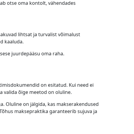
sab otse oma kontolt, vähendades
kuvad lihtsat ja turvalist võimalust
id kaaluda.
tsese juurdepääsu oma raha.
timisdokumendid on esitatud. Kui need ei
a valida õige meetod on oluline.
ega. Oluline on jälgida, kas makserakendused
 Tõhus maksepraktika garanteerib sujuva ja