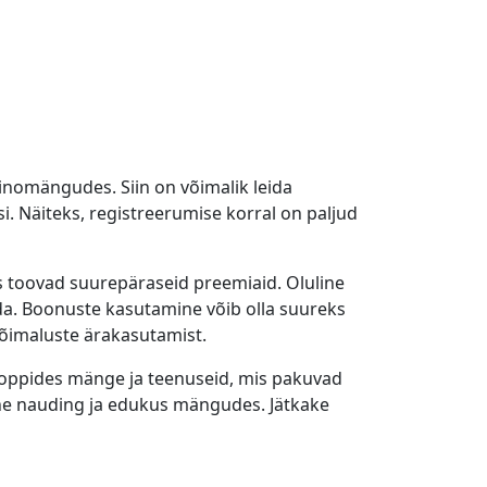
inomängudes. Siin on võimalik leida
. Näiteks, registreerumise korral on paljud
s toovad suurepäraseid preemiaid. Oluline
da. Boonuste kasutamine võib olla suureks
võimaluste ärakasutamist.
. Toppides mänge ja teenuseid, mis pakuvad
lne nauding ja edukus mängudes. Jätkake