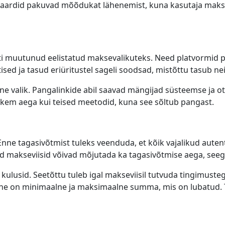
tkaardid pakuvad mõõdukat lähenemist, kuna kasutaja mak
resti muutunud eelistatud maksevalikuteks. Need platvormid pa
sed ja tasud eriüritustel sageli soodsad, mistõttu tasub ne
e valik. Pangalinkide abil saavad mängijad süsteemse ja o
hkem aega kui teised meetodid, kuna see sõltub pangast.
ne tagasivõtmist tuleks veenduda, et kõik vajalikud auten
vad makseviisid võivad mõjutada ka tagasivõtmise aega, seeg
 kulusid. Seetõttu tuleb igal makseviisil tutvuda tingimust
line on minimaalne ja maksimaalne summa, mis on lubatud.