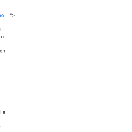
no
">
n
rm
nen
lle
e