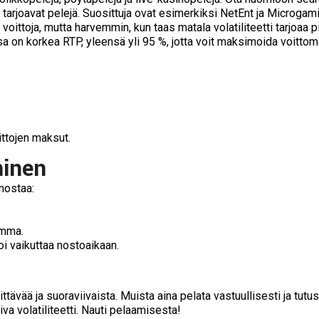
t tarjoavat pelejä. Suosittuja ovat esimerkiksi NetEnt ja Microgam
 voittoja, mutta harvemmin, kun taas matala volatiliteetti tarjoaa 
ssa on korkea RTP, yleensä yli 95 %, jotta voit maksimoida voittom
n
ittojen maksut.
minen
 nostaa:
umma.
i vaikuttaa nostoaikaan.
ävää ja suoraviivaista. Muista aina pelata vastuullisesti ja tutu
iva volatiliteetti. Nauti pelaamisesta!