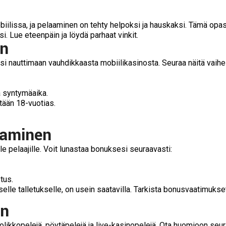
iilissa, ja pelaaminen on tehty helpoksi ja hauskaksi. Tämä opas t
Lue eteenpäin ja löydä parhaat vinkit.
en
 nauttimaan vauhdikkaasta mobiilikasinosta. Seuraa näitä vaihei
ja syntymäaika.
tään 18-vuotias.
taminen
e pelaajille. Voit lunastaa bonuksesi seuraavasti:
tus.
le talletukselle, on usein saatavilla. Tarkista bonusvaatimukset
en
olikkopelejä, pöytäpelejä ja live-kasinopelejä. Ota huomioon seur