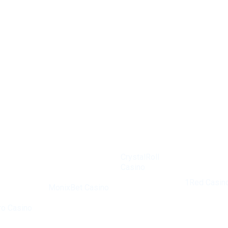
Met een
uitgebreide
selectie aan
CrystalRoll
spellen en
Casino
bonussen i
Bij
biedt een
1Red Casin
MonixBet Casino
ongeëvenaarde
een topkeu
ijdigheid
worden spelers
spelervaring
voor ervare
ro Casino
aangemoedigd
met een breed
gokkers. He
t een
hun geluk te
scala aan
casino bied