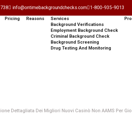
8738
info@ontimebackgroundchecks.com
1-800-935-9013
Pricing
Reasons
Services
Pro
Background Verifications
Employment Background Check
Criminal Background Check
Background Screening
Drug Testing And Monitoring
gliata Dei Migliori Nuo
Per Giocatori High Rolle
ione Dettagliata Dei Migliori Nuovi Casinò Non AAMS Per Gioc