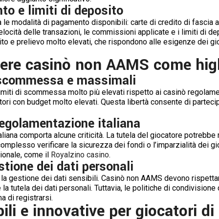
to e limiti di deposito
a le modalità di pagamento disponibili: carte di credito di fascia a
ocità delle transazioni, le commissioni applicate e i limiti di d
posito e prelievo molto elevati, che rispondono alle esigenze dei 
liere casinò non AAMS come high
di scommessa e massimali
limiti di scommessa molto più elevati rispetto ai casinò regolamen
tori con budget molto elevati. Questa libertà consente di partecip
regolamentazione italiana
liana comporta alcune criticità. La tutela del giocatore potrebbe
 complesso verificare la sicurezza dei fondi o l’imparzialità dei g
zionale, come il
Royalzino casino
.
stione dei dati personali
e la gestione dei dati sensibili. Casinò non AAMS devono rispett
 la tutela dei dati personali. Tuttavia, le politiche di condivisione
a di registrarsi.
li e innovative per giocatori di a