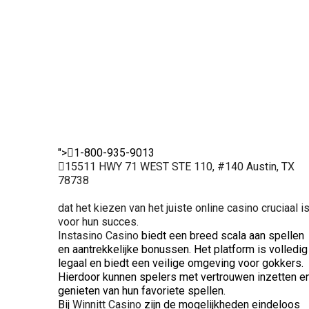
kunnen
eerlijke kans voor
verlopen. Dit
spelers met
iedereen.
maakt het een
vertrouwen
uitstekende
inzetten en
keuze voor
genieten van
ervaren
hun favoriete
spelers.
spellen.
">
1-800-935-9013
15511 HWY 71 WEST STE 110, #140 Austin, TX
78738
dat het kiezen van het juiste online casino cruciaal i
voor hun succes.
Instasino Casino
biedt een breed scala aan spellen
en aantrekkelijke bonussen. Het platform is volledig
legaal en biedt een veilige omgeving voor gokkers.
Hierdoor kunnen spelers met vertrouwen inzetten e
genieten van hun favoriete spellen.
Bij
Winnitt Casino
zijn de mogelijkheden eindeloos