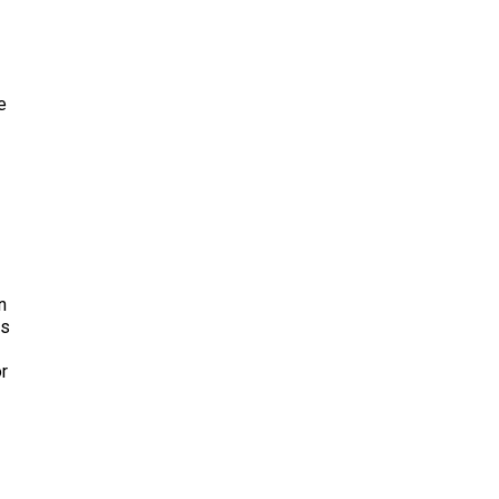
e
n
is
r