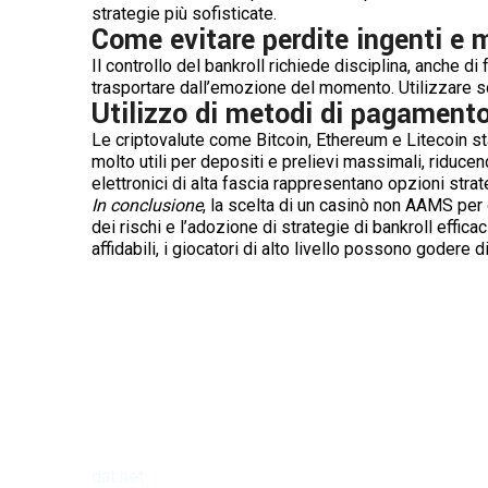
strategie più sofisticate.
Come evitare perdite ingenti e m
Il controllo del bankroll richiede disciplina, anche di
trasportare dall’emozione del momento. Utilizzare s
Utilizzo di metodi di pagamento 
Le criptovalute come Bitcoin, Ethereum e Litecoin st
molto utili per depositi e prelievi massimali, riduce
elettronici di alta fascia rappresentano opzioni stra
In conclusione
, la scelta di un casinò non AAMS per 
dei rischi e l’adozione di strategie di bankroll effi
affidabili, i giocatori di alto livello possono godere
dat het
Bij