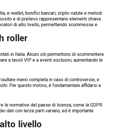
lta, e-wallet, bonifici bancari, cripto-valute e metodi
eposito e di prelievo rappresentano elementi chiave.
giocatori di alto livello, permettendo scommesse e
 roller
tati in Italia. Alcuni siti permettono di scommettere
are a tavoli VIP e a eventi esclusivi, aumentando le
 risultare meno completa in caso di controversie, e
iochi. Per questo motivo, è fondamentale affidarsi a
are le normative del paese di licenza, come la GDPR
 dei dati con terze parti variano, ed è importante
lto livello