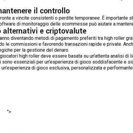
antenere il controllo
 fronte a vincite consistenti o perdite temporanee. È importante stab
oftware di monitoraggio delle scommesse può aiutare a mantenere
alternativi e criptovalute
anno diventando metodi di pagamento preferiti tra high roller gra
ndo le commissioni e favorendo transazioni rapide e private. Anche
tegiche per la gestione del denaro.
giocatori high roller deve essere basata su un’attenta analisi di 
caci sono essenziali per un’esperienza di gioco soddisfacente e sic
 di un’esperienza di gioco esclusiva, personalizzata e performante
">
SpinDog
Ervaren