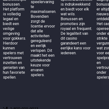
speelervaring
bonussen.
is indrukwekkend
bonuss
te
Het platform
en biedt voor elk
er altij
maximaliseren.
is volledig
wat wils.
nieuws
Bovendien
legaal en
Bonussen en
ontdek
zorgt de
biedt een
promoties zijn
Het ca
licentie ervoor
veilige
royaal en frequent.
operee
dat alle
omgeving
De legaliteit van
onder 
activiteiten
voor gokkers.
dit casino
strikte
gereguleerd
Hierdoor
garandeert een
vergunn
en eerlijk
kunnen
eerlijke kans voor
wat zo
verlopen. Dit
spelers met
iedereen.
voor ee
maakt het een
vertrouwen
spelpra
uitstekende
inzetten en
en
keuze voor
genieten van
vertro
ervaren
hun favoriete
onder
spelers.
spellen.
spelers
">
1-800-935-9013