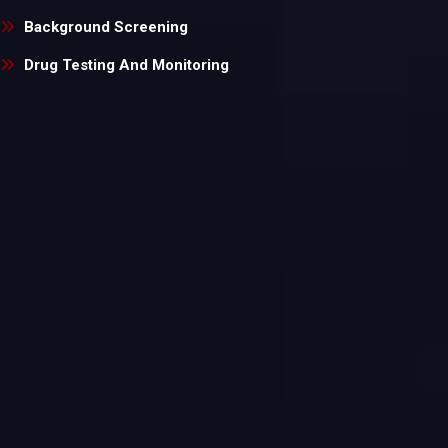
Background Screening
Drug Testing And Monitoring