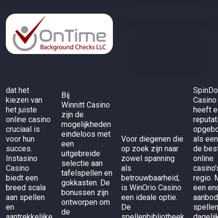
dat het
SpinD
Bij
kiezen van
Casino
Winnitt Casino
het juiste
heeft 
zijn de
online casino
reputat
mogelijkheden
cruciaal is
opgeb
eindeloos met
voor hun
Voor diegenen die
als een
een
succes.
op zoek zijn naar
de bes
uitgebreide
Instasino
zowel spanning
online
selectie aan
Casino
als
casino'
tafelspellen en
biedt een
betrouwbaarheid,
regio. 
gokkasten. De
breed scala
is
WinOrio Casino
een en
bonussen zijn
aan spellen
een ideale optie.
aanbod
ontworpen om
en
De
spelle
de
aantrekkelijke
spellenbibliotheek
dagelij