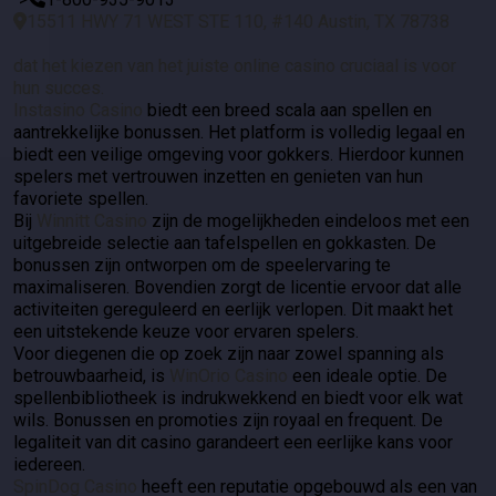
15511 HWY 71 WEST STE 110, #140 Austin, TX 78738
dat het kiezen van het juiste online casino cruciaal is voor
hun succes.
Instasino Casino
biedt een breed scala aan spellen en
aantrekkelijke bonussen. Het platform is volledig legaal en
biedt een veilige omgeving voor gokkers. Hierdoor kunnen
spelers met vertrouwen inzetten en genieten van hun
favoriete spellen.
Bij
Winnitt Casino
zijn de mogelijkheden eindeloos met een
uitgebreide selectie aan tafelspellen en gokkasten. De
bonussen zijn ontworpen om de speelervaring te
maximaliseren. Bovendien zorgt de licentie ervoor dat alle
activiteiten gereguleerd en eerlijk verlopen. Dit maakt het
een uitstekende keuze voor ervaren spelers.
Voor diegenen die op zoek zijn naar zowel spanning als
betrouwbaarheid, is
WinOrio Casino
een ideale optie. De
spellenbibliotheek is indrukwekkend en biedt voor elk wat
wils. Bonussen en promoties zijn royaal en frequent. De
legaliteit van dit casino garandeert een eerlijke kans voor
iedereen.
SpinDog Casino
heeft een reputatie opgebouwd als een van