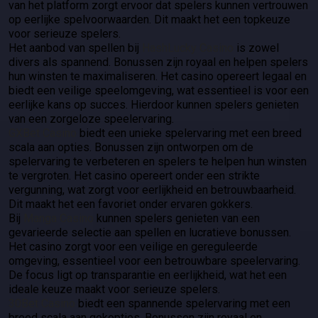
van het platform zorgt ervoor dat spelers kunnen vertrouwen
op eerlijke spelvoorwaarden. Dit maakt het een topkeuze
voor serieuze spelers.
Het aanbod van spellen bij
HashLucky Casino
is zowel
divers als spannend. Bonussen zijn royaal en helpen spelers
hun winsten te maximaliseren. Het casino opereert legaal en
biedt een veilige speelomgeving, wat essentieel is voor een
eerlijke kans op succes. Hierdoor kunnen spelers genieten
van een zorgeloze speelervaring.
GXBet Casino
biedt een unieke spelervaring met een breed
scala aan opties. Bonussen zijn ontworpen om de
spelervaring te verbeteren en spelers te helpen hun winsten
te vergroten. Het casino opereert onder een strikte
vergunning, wat zorgt voor eerlijkheid en betrouwbaarheid.
Dit maakt het een favoriet onder ervaren gokkers.
Bij
Manga Casino
kunnen spelers genieten van een
gevarieerde selectie aan spellen en lucratieve bonussen.
Het casino zorgt voor een veilige en gereguleerde
omgeving, essentieel voor een betrouwbare speelervaring.
De focus ligt op transparantie en eerlijkheid, wat het een
ideale keuze maakt voor serieuze spelers.
30Bet Casino
biedt een spannende spelervaring met een
breed scala aan gokopties. Bonussen zijn royaal en