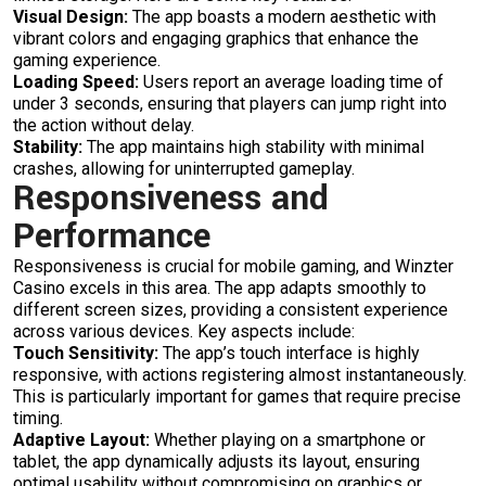
Visual Design:
The app boasts a modern aesthetic with
vibrant colors and engaging graphics that enhance the
gaming experience.
Loading Speed:
Users report an average loading time of
under 3 seconds, ensuring that players can jump right into
the action without delay.
Stability:
The app maintains high stability with minimal
crashes, allowing for uninterrupted gameplay.
Responsiveness and
Performance
Responsiveness is crucial for mobile gaming, and Winzter
Casino excels in this area. The app adapts smoothly to
different screen sizes, providing a consistent experience
across various devices. Key aspects include:
Touch Sensitivity:
The app’s touch interface is highly
responsive, with actions registering almost instantaneously.
This is particularly important for games that require precise
timing.
Adaptive Layout:
Whether playing on a smartphone or
tablet, the app dynamically adjusts its layout, ensuring
optimal usability without compromising on graphics or