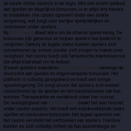
de beste online casino's in de regio. Met een enorm aanbod
aan spellen en dagelijkse bonussen, is er altijd iets nieuws
te ontdekken. Het casino opereert onder een strikte
vergunning, wat zorgt voor eerlijke spelpraktijken en
vertrouwen onder spelers.
Bij
BOF Casino
draait alles om de ultieme spelervaring. De
bonussen zijn genereus en helpen spelers hun bankroll te
vergroten. Dankzij de legale status kunnen spelers zich
concentreren op winnen zonder zich zorgen te maken over
veiligheid. Het casino biedt ook fantastische klantenservice
die altijd klaarstaat om te helpen.
Ervaren gokkers waarderen
CrystalRoll Casino
vanwege de
diversiteit aan spellen en ongeëvenaarde bonussen. Het
platform is volledig gereguleerd en biedt een veilige
speelomgeving. Dit zorgt ervoor dat spelers zich kunnen
concentreren op de spellen en het maximaliseren van hun
winsten. Transparantie en eerlijkheid staan hier voorop.
De veelzijdigheid van
Lizaro Casino
maakt het een favoriet
onder casino-experts. Het biedt een indrukwekkende reeks
spellen en exclusieve bonussen. Het legaal opereren van
het casino versterkt het vertrouwen van spelers. Hierdoor
kunnen ze zich volledig richten op hun spelstrategie en