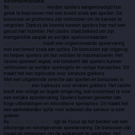
winstmaximalisatie.
Bij
MonixBet Casino
worden spelers aangemoedigd hun
geluk te beproeven met een breed scala aan spellen. De
bonussen en promoties zijn ontworpen om de kansen te
vergroten. Dankzij de licentie kunnen spelers hier met een
gerust hart inzetten. Het casino staat bekend om zijn
klantgerichte aanpak en eerlijke spelvoorwaarden.
CrystalRoll Casino
biedt een ongeëvenaarde spelervaring
met een breed scala aan opties. De bonussen zijn vrijgevig
en helpen spelers om hun winsten te maximaliseren. Het
casino opereert legaal, wat betekent dat spelers kunnen
vertrouwen op eerlijke spelregels en veilige transacties. Dit
maakt het een toplocatie voor serieuze gokkers.
Met een uitgebreide selectie aan spellen en bonussen is
1Red Casino
een topkeuze voor ervaren gokkers. Het casino
biedt een veilige en legale omgeving, wat essentieel is voor
een eerlijke speelervaring. Spelers kunnen genieten van
hoge uitbetalingen en innovatieve spelopties. Dit maakt het
een aantrekkelijke optie voor iedereen die serieus is over
gokken.
Bij
Happy Spins Casino
ligt de focus op het bieden van een
plezierige en winstgevende speelervaring. De bonussen zijn
royaal en ontworpen om de winkansen te vergroten. Het