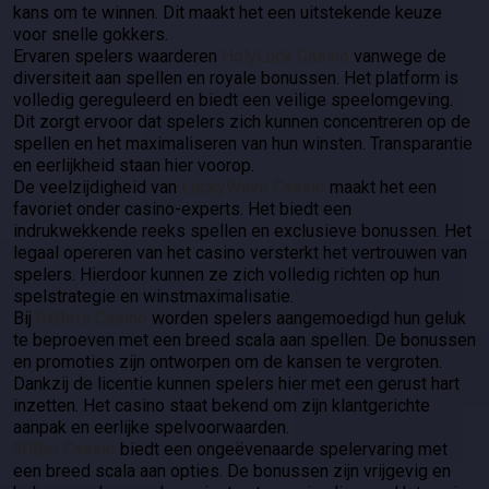
kans om te winnen. Dit maakt het een uitstekende keuze
voor snelle gokkers.
Ervaren spelers waarderen
HolyLuck Casino
vanwege de
diversiteit aan spellen en royale bonussen. Het platform is
volledig gereguleerd en biedt een veilige speelomgeving.
Dit zorgt ervoor dat spelers zich kunnen concentreren op de
spellen en het maximaliseren van hun winsten. Transparantie
en eerlijkheid staan hier voorop.
De veelzijdigheid van
LuckyWave Casino
maakt het een
favoriet onder casino-experts. Het biedt een
indrukwekkende reeks spellen en exclusieve bonussen. Het
legaal opereren van het casino versterkt het vertrouwen van
spelers. Hierdoor kunnen ze zich volledig richten op hun
spelstrategie en winstmaximalisatie.
Bij
0xBets Casino
worden spelers aangemoedigd hun geluk
te beproeven met een breed scala aan spellen. De bonussen
en promoties zijn ontworpen om de kansen te vergroten.
Dankzij de licentie kunnen spelers hier met een gerust hart
inzetten. Het casino staat bekend om zijn klantgerichte
aanpak en eerlijke spelvoorwaarden.
30Bet Casino
biedt een ongeëvenaarde spelervaring met
een breed scala aan opties. De bonussen zijn vrijgevig en