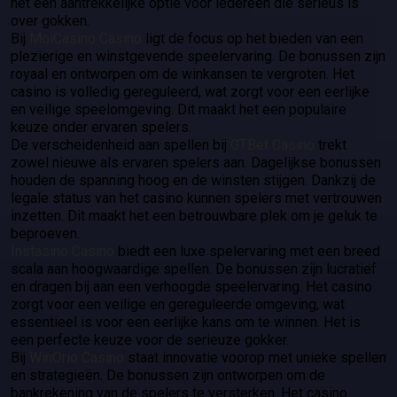
het een aantrekkelijke optie voor iedereen die serieus is
over gokken.
Bij
MoiCasino Casino
ligt de focus op het bieden van een
plezierige en winstgevende speelervaring. De bonussen zijn
royaal en ontworpen om de winkansen te vergroten. Het
casino is volledig gereguleerd, wat zorgt voor een eerlijke
en veilige speelomgeving. Dit maakt het een populaire
keuze onder ervaren spelers.
De verscheidenheid aan spellen bij
GTBet Casino
trekt
zowel nieuwe als ervaren spelers aan. Dagelijkse bonussen
houden de spanning hoog en de winsten stijgen. Dankzij de
legale status van het casino kunnen spelers met vertrouwen
inzetten. Dit maakt het een betrouwbare plek om je geluk te
beproeven.
Instasino Casino
biedt een luxe spelervaring met een breed
scala aan hoogwaardige spellen. De bonussen zijn lucratief
en dragen bij aan een verhoogde speelervaring. Het casino
zorgt voor een veilige en gereguleerde omgeving, wat
essentieel is voor een eerlijke kans om te winnen. Het is
een perfecte keuze voor de serieuze gokker.
Bij
WinOrio Casino
staat innovatie voorop met unieke spellen
en strategieën. De bonussen zijn ontworpen om de
bankrekening van de spelers te versterken. Het casino