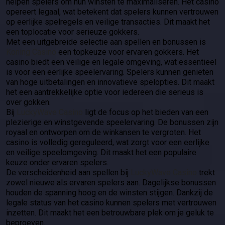
helpen spelers om hun winsten te maximaliseren. Het casino
opereert legaal, wat betekent dat spelers kunnen vertrouwen
op eerlijke spelregels en veilige transacties. Dit maakt het
een toplocatie voor serieuze gokkers.
Met een uitgebreide selectie aan spellen en bonussen is
Koning Casino
een topkeuze voor ervaren gokkers. Het
casino biedt een veilige en legale omgeving, wat essentieel
is voor een eerlijke speelervaring. Spelers kunnen genieten
van hoge uitbetalingen en innovatieve spelopties. Dit maakt
het een aantrekkelijke optie voor iedereen die serieus is
over gokken.
Bij
LuckyWave Casino
ligt de focus op het bieden van een
plezierige en winstgevende speelervaring. De bonussen zijn
royaal en ontworpen om de winkansen te vergroten. Het
casino is volledig gereguleerd, wat zorgt voor een eerlijke
en veilige speelomgeving. Dit maakt het een populaire
keuze onder ervaren spelers.
De verscheidenheid aan spellen bij
LuckyWave Casino
trekt
zowel nieuwe als ervaren spelers aan. Dagelijkse bonussen
houden de spanning hoog en de winsten stijgen. Dankzij de
legale status van het casino kunnen spelers met vertrouwen
inzetten. Dit maakt het een betrouwbare plek om je geluk te
beproeven.