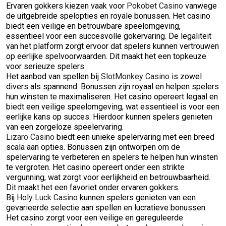
Ervaren gokkers kiezen vaak voor
Pokobet Casino
vanwege
de uitgebreide spelopties en royale bonussen. Het casino
biedt een veilige en betrouwbare speelomgeving,
essentieel voor een succesvolle gokervaring. De legaliteit
van het platform zorgt ervoor dat spelers kunnen vertrouwen
op eerlijke spelvoorwaarden. Dit maakt het een topkeuze
voor serieuze spelers.
Het aanbod van spellen bij
SlotMonkey Casino
is zowel
divers als spannend. Bonussen zijn royaal en helpen spelers
hun winsten te maximaliseren. Het casino opereert legaal en
biedt een veilige speelomgeving, wat essentieel is voor een
eerlijke kans op succes. Hierdoor kunnen spelers genieten
van een zorgeloze speelervaring.
Lizaro Casino
biedt een unieke spelervaring met een breed
scala aan opties. Bonussen zijn ontworpen om de
spelervaring te verbeteren en spelers te helpen hun winsten
te vergroten. Het casino opereert onder een strikte
vergunning, wat zorgt voor eerlijkheid en betrouwbaarheid.
Dit maakt het een favoriet onder ervaren gokkers.
Bij
Holy Luck Casino
kunnen spelers genieten van een
gevarieerde selectie aan spellen en lucratieve bonussen.
Het casino zorgt voor een veilige en gereguleerde