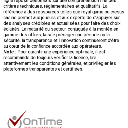
ligne repose désormais sur une compréhension fine des
critères techniques, réglementaires et qualitatifs. La
référence à des ressources telles que royal game ou cresus
casino permet aux joueurs et aux experts de s’appuyer sur
des analyses crédibles et actualisées pour faire des choix
éclairés. La maturité du secteur, conjuguée à la montée en
gamme des offres, laisse présager une période où la
sécurité, la transparence et l’innovation continueront d’être
au cœur de la confiance accordée aux opérateurs.
Note :
Pour garantir une expérience optimale, il est
recommandé de toujours vérifier la licence, lire
attentivement les conditions générales, et privilégier les
plateformes transparentes et certifiées.