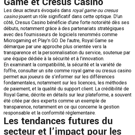
Game et Cresus Casino
Les deux acteurs évoqués dans
royal game ou cresus
casino
jouent un rôle significatif dans cette optique. D’un
côté, Cresus Casino bénéficie d’une forte notoriété dès ses
débuts, notamment grâce à des partenariats stratégiques
avec des fournisseurs de logiciels renommés comme
Microgaming et Play’n GO. De l’autre, Royal Game se
démarque par une approche plus orientée vers la
transparence et la personnalisation du service, soutenue par
une équipe dédiée à la sécurité et à l’innovation.
En examinant la compatibilité, la sécurité et la variété de
l’offre, consulter un site comme royal game ou cresus casino
permet aux joueurs de s’informer sur les différences
fondamentales, notamment sur les licences, les méthodes
de paiement, et la qualité du support client. La crédibilité de
Royal Game, décrite en détails sur leur plateforme, a souvent
été citée par des experts comme un exemple de
transparence, notamment en ce qui concerne la gestion
responsable et la conformité réglementaire.
Les tendances futures du
secteur et l’impact pour les