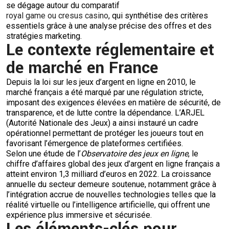
se dégage autour du comparatif
royal game ou cresus casino
, qui synthétise des critères
essentiels grâce à une analyse précise des offres et des
stratégies marketing.
Le contexte réglementaire et
de marché en France
Depuis la loi sur les jeux d’argent en ligne en 2010, le
marché français a été marqué par une régulation stricte,
imposant des exigences élevées en matière de sécurité, de
transparence, et de lutte contre la dépendance. L’ARJEL
(Autorité Nationale des Jeux) a ainsi instauré un cadre
opérationnel permettant de protéger les joueurs tout en
favorisant l’émergence de plateformes certifiées.
Selon une étude de l’
Observatoire des jeux en ligne
, le
chiffre d’affaires global des jeux d’argent en ligne français a
atteint environ
1,3 milliard d’euros en 2022
. La croissance
annuelle du secteur demeure soutenue, notamment grâce à
l’intégration accrue de nouvelles technologies telles que la
réalité virtuelle ou l’intelligence artificielle, qui offrent une
expérience plus immersive et sécurisée.