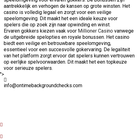
aantrekkelijk en verhogen de kansen op grote winsten. Het
casino is volledig legaal en zorgt voor een veilige
speelomgeving. Dit maakt het een ideale keuze voor
spelers die op zoek zijn naar opwinding en winst.
Ervaren gokkers kiezen vaak voor
Millioner Casino
vanwege
de uitgebreide spelopties en royale bonussen. Het casino
biedt een veilige en betrouwbare speelomgeving,
essentieel voor een succesvolle gokervaring. De legaliteit
van het platform zorgt ervoor dat spelers kunnen vertrouwen
op eerlijke spelvoorwaarden. Dit maakt het een topkeuze
voor serieuze spelers.
">
info@ontimebackgroundchecks.com
Quick Links
Home
About Us