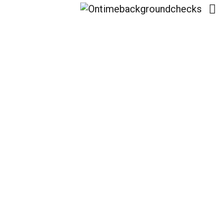
Une Analyse
Stratégique Des
Plateformes De Jeux
En Ligne : Focus Sur
Royal Game Ou Cresus