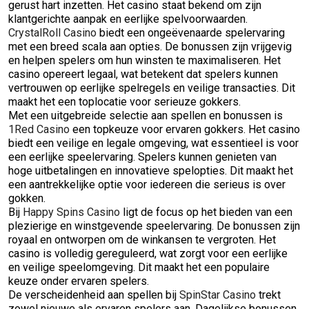
gerust hart inzetten. Het casino staat bekend om zijn
klantgerichte aanpak en eerlijke spelvoorwaarden.
CrystalRoll Casino
biedt een ongeëvenaarde spelervaring
met een breed scala aan opties. De bonussen zijn vrijgevig
en helpen spelers om hun winsten te maximaliseren. Het
casino opereert legaal, wat betekent dat spelers kunnen
vertrouwen op eerlijke spelregels en veilige transacties. Dit
maakt het een toplocatie voor serieuze gokkers.
Met een uitgebreide selectie aan spellen en bonussen is
1Red Casino
een topkeuze voor ervaren gokkers. Het casino
biedt een veilige en legale omgeving, wat essentieel is voor
een eerlijke speelervaring. Spelers kunnen genieten van
hoge uitbetalingen en innovatieve spelopties. Dit maakt het
een aantrekkelijke optie voor iedereen die serieus is over
gokken.
Bij
Happy Spins Casino
ligt de focus op het bieden van een
plezierige en winstgevende speelervaring. De bonussen zijn
royaal en ontworpen om de winkansen te vergroten. Het
casino is volledig gereguleerd, wat zorgt voor een eerlijke
en veilige speelomgeving. Dit maakt het een populaire
keuze onder ervaren spelers.
De verscheidenheid aan spellen bij
SpinStar Casino
trekt
zowel nieuwe als ervaren spelers aan. Dagelijkse bonussen