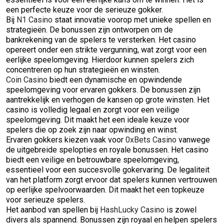
een perfecte keuze voor de serieuze gokker.
Bij
N1 Casino
staat innovatie voorop met unieke spellen en
strategieën. De bonussen zijn ontworpen om de
bankrekening van de spelers te versterken. Het casino
opereert onder een strikte vergunning, wat zorgt voor een
eerlijke speelomgeving. Hierdoor kunnen spelers zich
concentreren op hun strategieën en winsten.
Coin Casino
biedt een dynamische en opwindende
speelomgeving voor ervaren gokkers. De bonussen zijn
aantrekkelijk en verhogen de kansen op grote winsten. Het
casino is volledig legaal en zorgt voor een veilige
speelomgeving. Dit maakt het een ideale keuze voor
spelers die op zoek zijn naar opwinding en winst.
Ervaren gokkers kiezen vaak voor
0xBets Casino
vanwege
de uitgebreide spelopties en royale bonussen. Het casino
biedt een veilige en betrouwbare speelomgeving,
essentieel voor een succesvolle gokervaring. De legaliteit
van het platform zorgt ervoor dat spelers kunnen vertrouwen
op eerlijke spelvoorwaarden. Dit maakt het een topkeuze
voor serieuze spelers.
Het aanbod van spellen bij
HashLucky Casino
is zowel
divers als spannend. Bonussen zijn royaal en helpen spelers