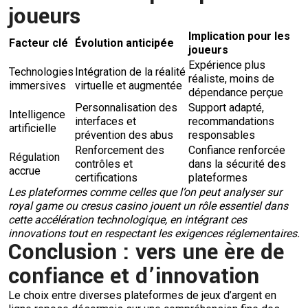
joueurs
Implication pour les
Facteur clé
Évolution anticipée
joueurs
Expérience plus
Technologies
Intégration de la réalité
réaliste, moins de
immersives
virtuelle et augmentée
dépendance perçue
Personnalisation des
Support adapté,
Intelligence
interfaces et
recommandations
artificielle
prévention des abus
responsables
Renforcement des
Confiance renforcée
Régulation
contrôles et
dans la sécurité des
accrue
certifications
plateformes
Les plateformes comme celles que l’on peut analyser sur
royal game ou cresus casino jouent un rôle essentiel dans
cette accélération technologique, en intégrant ces
innovations tout en respectant les exigences réglementaires.
Conclusion : vers une ère de
confiance et d’innovation
Le choix entre diverses plateformes de jeux d’argent en