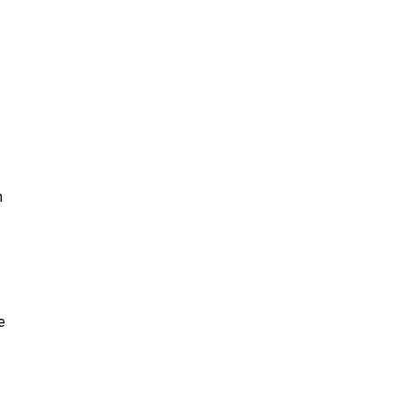
s
n
e