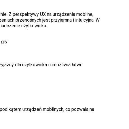
ynie. Z perspektywy UX na urządzenia mobilne,
eniach przenośnych jest przyjemna i intuicyjna. W
wiadczenie użytkownika.
 gry:
rzyjazny dla użytkownika i umożliwia łatwe
a pod kątem urządzeń mobilnych, co pozwala na