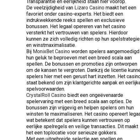
Transparantie en eerlijkheid staan hier voorop.
De veelzijdigheid van
Lizaro Casino
maakt het een
favoriet onder casino-experts. Het biedt een
indrukwekkende reeks spellen en exclusieve
bonussen. Het legaal opereren van het casino
versterkt het vertrouwen van spelers. Hierdoor
kunnen ze zich volledig richten op hun spelstrategie
en winstmaximalisatie.
Bij
MonixBet Casino
worden spelers aangemoedigd
hun geluk te beproeven met een breed scala aan
spellen. De bonussen en promoties zijn ontworpen
om de kansen te vergroten. Dankzij de licentie kunn
spelers hier met een gerust hart inzetten. Het casin
staat bekend om zijn klantgerichte aanpak en eerlijk
spelvoorwaarden.
CrystalRoll Casino
biedt een ongeëvenaarde
spelervaring met een breed scala aan opties. De
bonussen zijn vrijgevig en helpen spelers om hun
winsten te maximaliseren. Het casino opereert legaa
wat betekent dat spelers kunnen vertrouwen op
eerlijke spelregels en veilige transacties. Dit maakt
het een toplocatie voor serieuze gokkers.
Met een uitgebreide selectie aan spellen en