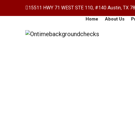
15511 HWY 71 WEST STE 110, #140 Austin, TX 7
Home
About Us
P
Top 5 Gier W W
H