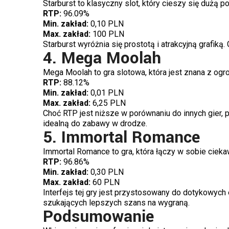
Starburst to klasyczny slot, który cieszy się dużą 
RTP:
96.09%
Min. zakład:
0,10 PLN
Max. zakład:
100 PLN
Starburst wyróżnia się prostotą i atrakcyjną grafiką
4. Mega Moolah
Mega Moolah to gra slotowa, która jest znana z ogr
RTP:
88.12%
Min. zakład:
0,01 PLN
Max. zakład:
6,25 PLN
Choć RTP jest niższe w porównaniu do innych gier, p
idealną do zabawy w drodze.
5. Immortal Romance
Immortal Romance to gra, która łączy w sobie ciekaw
RTP:
96.86%
Min. zakład:
0,30 PLN
Max. zakład:
60 PLN
Interfejs tej gry jest przystosowany do dotykowych 
szukających lepszych szans na wygraną.
Podsumowanie