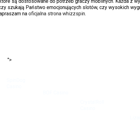
r, które są dostosowane do potrzeb graczy mobilnych. Każda z 
o, czy szukają Państwo emocjonujących slotów, czy wysokich wyg
zapraszam na
oficjalna strona whizzspin
.
">
SpinDog
Ervaren
Casino
Bij
gokkers
heeft een
BOF Casino
waarderen
reputatie
draait alles
CrystalRoll
opgebouwd
om de ultieme
Casino
e
als een van
spelervaring.
De veelz
vanwege de
de beste
De bonussen
van
Liza
diversiteit aan
online
zijn genereus
maakt he
spellen en
casino's in de
en helpen
favoriet
ongeëvenaarde
regio. Met
spelers hun
casino-e
bonussen. Het