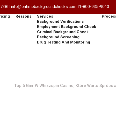
8738
info@ontimebackgroundchecks.com
1-800-935-9013
ricing
Reasons
Services
Proces
Background Verifications
Employment Background Check
Criminal Background Check
Background Screening
Drug Testing And Monitoring
hizzspin Casino, Które 
ome
Top 5 Gier W Whizzspin Casino, Które Warto Spróbo