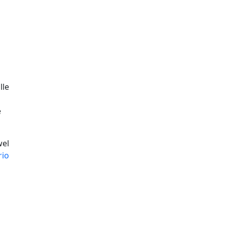
lle
e
wel
io