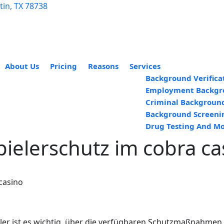
in, TX 78738
About Us
Pricing
Reasons
Services
Background Verifica
Employment Backgr
Criminal Backgroun
Background Screeni
Drug Testing And Mo
pielerschutz im cobra ca
casino
er ist es wichtig, über die verfügbaren Schutzmaßnahmen in