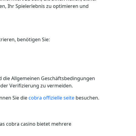
en, Ihr Spielerlebnis zu optimieren und
rieren, benötigen Sie:
und die Allgemeinen Geschäftsbedingungen
der Verifizierung zu vermeiden.
nnen Sie die
cobra offizielle seite
besuchen.
as cobra casino bietet mehrere