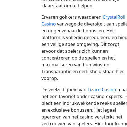
klaarstaat om te helpen.
Ervaren gokkers waarderen
CrystalRoll
Casino
vanwege de diversiteit aan spell
en ongeëvenaarde bonussen. Het
platform is volledig gereguleerd en bie
een veilige speelomgeving. Dit zorgt
ervoor dat spelers zich kunnen
concentreren op de spellen en het
maximaliseren van hun winsten.
Transparantie en eerlijkheid staan hier
voorop.
De veelzijdigheid van
Lizaro Casino
maa
het een favoriet onder casino-experts. 
biedt een indrukwekkende reeks spelle
en exclusieve bonussen. Het legaal
opereren van het casino versterkt het
vertrouwen van spelers. Hierdoor kunn