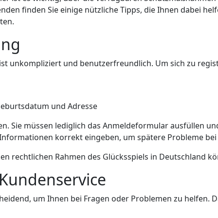
den finden Sie einige nützliche Tipps, die Ihnen dabei helf
ten.
ung
st unkompliziert und benutzerfreundlich. Um sich zu regist
Geburtsdatum und Adresse
tten. Sie müssen lediglich das Anmeldeformular ausfüllen 
e Informationen korrekt eingeben, um spätere Probleme bei 
den rechtlichen Rahmen des Glücksspiels in Deutschland kö
 Kundenservice
heidend, um Ihnen bei Fragen oder Problemen zu helfen. D