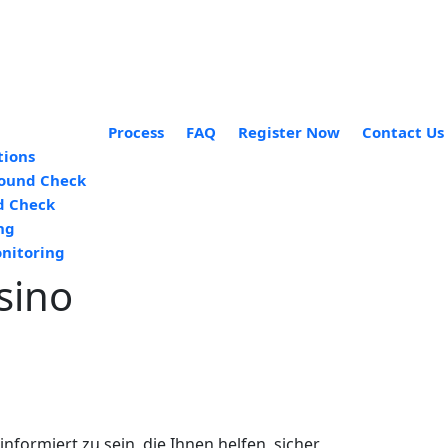
Process
FAQ
Register Now
Contact Us
tions
ound Check
d Check
ng
nitoring
sino
formiert zu sein, die Ihnen helfen, sicher