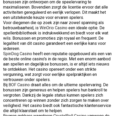
bonussen zijn ontworpen om de speelervaring te
maximaliseren. Bovendien zorgt de licentie ervoor dat alle
activiteiten gereguleerd en eerlijk verlopen. Dit maakt het
een uitstekende keuze voor ervaren spelers.
Voor diegenen die op zoek zijn naar zowel spanning als
betrouwbaarheid, is
WinOrio Casino
een ideale optie. De
spellenbibliotheek is indrukwekkend en biedt voor elk wat
wils. Bonussen en promoties zijn royaal en frequent. De
legaliteit van dit casino garandeert een eerlijke kans voor
iedereen.
SpinDog Casino
heeft een reputatie opgebouwd als een van
de beste online casino's in de regio. Met een enorm aanbod
aan spellen en dagelijkse bonussen, is er altijd iets nieuws
te ontdekken. Het casino opereert onder een strikte
vergunning, wat zorgt voor eerlijke spelpraktijken en
vertrouwen onder spelers.
Bij
BOF Casino
draait alles om de ultieme spelervaring. De
bonussen zijn genereus en helpen spelers hun bankroll te
vergroten. Dankzij de legale status kunnen spelers zich
concentreren op winnen zonder zich zorgen te maken over
veiligheid. Het casino biedt ook fantastische klantenservice
die altijd klaarstaat om te helpen.
Ervaren gokkers waarderen
CrystalRoll Casino
vanwege de