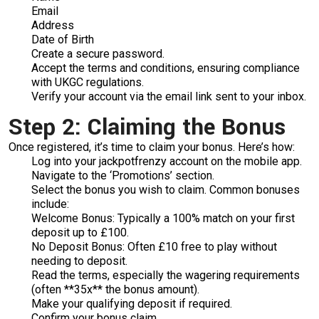
Email
Address
Date of Birth
Create a secure password.
Accept the terms and conditions, ensuring compliance
with UKGC regulations.
Verify your account via the email link sent to your inbox.
Step 2: Claiming the Bonus
Once registered, it’s time to claim your bonus. Here’s how:
Log into your jackpotfrenzy account on the mobile app.
Navigate to the ‘Promotions’ section.
Select the bonus you wish to claim. Common bonuses
include:
Welcome Bonus: Typically a 100% match on your first
deposit up to £100.
No Deposit Bonus: Often £10 free to play without
needing to deposit.
Read the terms, especially the wagering requirements
(often **35x** the bonus amount).
Make your qualifying deposit if required.
Confirm your bonus claim.