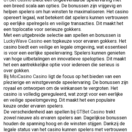
een breed scala aan opties. De bonussen zijn vrijgevig en
helpen spelers om hun winsten te maximaliseren. Het casino
opereert legaal, wat betekent dat spelers kunnen vertrouwen
op eerlijke spelregels en veilige transacties. Dit maakt het
een toplocatie voor serieuze gokkers.
Met een uitgebreide selectie aan spellen en bonussen is
LuckyWave Casino
een topkeuze voor ervaren gokkers. Het
casino biedt een veilige en legale omgeving, wat essentieel
is voor een eerlijke speelervaring. Spelers kunnen genieten
van hoge uitbetalingen en innovatieve spelopties. Dit maakt
het een aantrekkelijke optie voor iedereen die serieus is
over gokken.
Bij
MoiCasino Casino
ligt de focus op het bieden van een
plezierige en winstgevende speelervaring. De bonussen zijn
royaal en ontworpen om de winkansen te vergroten. Het
casino is volledig gereguleerd, wat zorgt voor een eerlijke
en veilige speelomgeving. Dit maakt het een populaire
keuze onder ervaren spelers.
De verscheidenheid aan spellen bij
GTBet Casino
trekt
zowel nieuwe als ervaren spelers aan. Dagelijkse bonussen
houden de spanning hoog en de winsten stijgen. Dankzij de
legale status van het casino kunnen spelers met vertrouwen