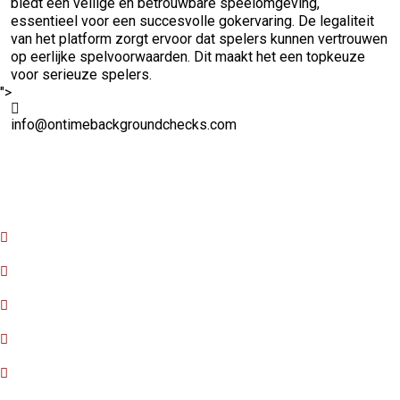
biedt een veilige en betrouwbare speelomgeving,
essentieel voor een succesvolle gokervaring. De legaliteit
van het platform zorgt ervoor dat spelers kunnen vertrouwen
op eerlijke spelvoorwaarden. Dit maakt het een topkeuze
voor serieuze spelers.
">
info@ontimebackgroundchecks.com
Quick Links
Home
About Us
FAQ
Contact Us
Privacy Policy