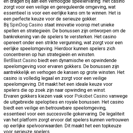
en dragen bij aan een verhoogde speelervaring. Het casino
zorgt voor een veilige en gereguleerde omgeving, wat
essentieel is voor een eerlijke kans om te winnen. Het is
een perfecte keuze voor de serieuze gokker.
Bij
SpinDog Casino
staat innovatie voorop met unieke
spellen en strategieën. De bonussen zijn ontworpen om de
bankrekening van de spelers te versterken. Het casino
opereert onder een strikte vergunning, wat zorgt voor een
eerlijke speelomgeving. Hierdoor kunnen spelers zich
concentreren op hun strategieën en winsten.
BetBlast Casino
biedt een dynamische en opwindende
speelomgeving voor ervaren gokkers. De bonussen zijn
aantrekkelijk en verhogen de kansen op grote winsten. Het
casino is volledig legaal en zorgt voor een veilige
speelomgeving. Dit maakt het een ideale keuze voor
spelers die op zoek zijn naar opwinding en winst.
Ervaren gokkers kiezen vaak voor
Pokobet Casino
vanwege
de uitgebreide spelopties en royale bonussen. Het casino
biedt een veilige en betrouwbare speelomgeving,
essentieel voor een succesvolle gokervaring. De legaliteit
van het platform zorgt ervoor dat spelers kunnen vertrouwen
op eerlijke spelvoorwaarden. Dit maakt het een topkeuze
voor serieuze spelers.