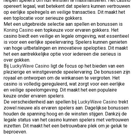
helpen spelers om hun winsten te maximaliseren. Het casino
opereert legaal, wat betekent dat spelers kunnen vertrouwen
op eerlijke spelregels en veilige transacties. Dit maakt het
een toplocatie voor serieuze gokkers.
Met een uitgebreide selectie aan spellen en bonussen is
Koning Casino
een topkeuze voor ervaren gokkers. Het
casino biedt een veilige en legale omgeving, wat essentieel
is voor een eerlijke speelervaring. Spelers kunnen genieten
van hoge uitbetalingen en innovatieve spelopties. Dit maakt
het een aantrekkelijke optie voor iedereen die serieus is
over gokken.
Bij
LuckyWave Casino
ligt de focus op het bieden van een
plezierige en winstgevende speelervaring. De bonussen zijn
royaal en ontworpen om de winkansen te vergroten. Het
casino is volledig gereguleerd, wat zorgt voor een eerlijke
en veilige speelomgeving. Dit maakt het een populaire
keuze onder ervaren spelers.
De verscheidenheid aan spellen bij
LuckyWave Casino
trekt
zowel nieuwe als ervaren spelers aan. Dagelijkse bonussen
houden de spanning hoog en de winsten stijgen. Dankzij de
legale status van het casino kunnen spelers met vertrouwen
inzetten. Dit maakt het een betrouwbare plek om je geluk te
beproeven.