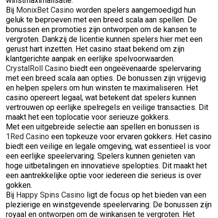
winstmaximalisatie.
Bij
MonixBet Casino
worden spelers aangemoedigd hun
geluk te beproeven met een breed scala aan spellen. De
bonussen en promoties zijn ontworpen om de kansen te
vergroten. Dankzij de licentie kunnen spelers hier met een
gerust hart inzetten. Het casino staat bekend om zijn
klantgerichte aanpak en eerlijke spelvoorwaarden.
CrystalRoll Casino
biedt een ongeëvenaarde spelervaring
met een breed scala aan opties. De bonussen zijn vrijgevig
en helpen spelers om hun winsten te maximaliseren. Het
casino opereert legaal, wat betekent dat spelers kunnen
vertrouwen op eerlijke spelregels en veilige transacties. Dit
maakt het een toplocatie voor serieuze gokkers.
Met een uitgebreide selectie aan spellen en bonussen is
1Red Casino
een topkeuze voor ervaren gokkers. Het casino
biedt een veilige en legale omgeving, wat essentieel is voor
een eerlijke speelervaring. Spelers kunnen genieten van
hoge uitbetalingen en innovatieve spelopties. Dit maakt het
een aantrekkelijke optie voor iedereen die serieus is over
gokken.
Bij
Happy Spins Casino
ligt de focus op het bieden van een
plezierige en winstgevende speelervaring. De bonussen zijn
royaal en ontworpen om de winkansen te vergroten. Het