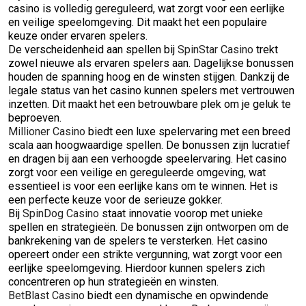
casino is volledig gereguleerd, wat zorgt voor een eerlijke
en veilige speelomgeving. Dit maakt het een populaire
keuze onder ervaren spelers.
De verscheidenheid aan spellen bij
SpinStar Casino
trekt
zowel nieuwe als ervaren spelers aan. Dagelijkse bonussen
houden de spanning hoog en de winsten stijgen. Dankzij de
legale status van het casino kunnen spelers met vertrouwen
inzetten. Dit maakt het een betrouwbare plek om je geluk te
beproeven.
Millioner Casino
biedt een luxe spelervaring met een breed
scala aan hoogwaardige spellen. De bonussen zijn lucratief
en dragen bij aan een verhoogde speelervaring. Het casino
zorgt voor een veilige en gereguleerde omgeving, wat
essentieel is voor een eerlijke kans om te winnen. Het is
een perfecte keuze voor de serieuze gokker.
Bij
SpinDog Casino
staat innovatie voorop met unieke
spellen en strategieën. De bonussen zijn ontworpen om de
bankrekening van de spelers te versterken. Het casino
opereert onder een strikte vergunning, wat zorgt voor een
eerlijke speelomgeving. Hierdoor kunnen spelers zich
concentreren op hun strategieën en winsten.
BetBlast Casino
biedt een dynamische en opwindende