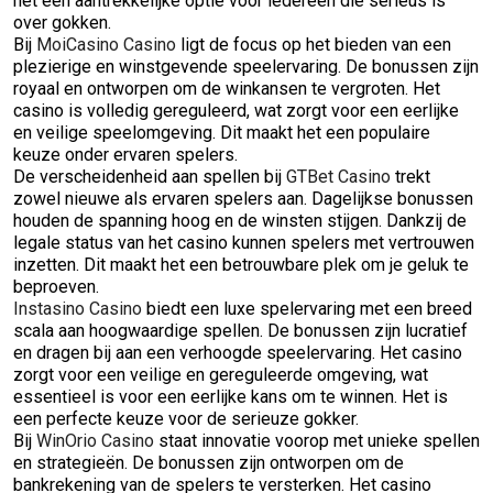
het een aantrekkelijke optie voor iedereen die serieus is
over gokken.
Bij
MoiCasino Casino
ligt de focus op het bieden van een
plezierige en winstgevende speelervaring. De bonussen zijn
royaal en ontworpen om de winkansen te vergroten. Het
casino is volledig gereguleerd, wat zorgt voor een eerlijke
en veilige speelomgeving. Dit maakt het een populaire
keuze onder ervaren spelers.
De verscheidenheid aan spellen bij
GTBet Casino
trekt
zowel nieuwe als ervaren spelers aan. Dagelijkse bonussen
houden de spanning hoog en de winsten stijgen. Dankzij de
legale status van het casino kunnen spelers met vertrouwen
inzetten. Dit maakt het een betrouwbare plek om je geluk te
beproeven.
Instasino Casino
biedt een luxe spelervaring met een breed
scala aan hoogwaardige spellen. De bonussen zijn lucratief
en dragen bij aan een verhoogde speelervaring. Het casino
zorgt voor een veilige en gereguleerde omgeving, wat
essentieel is voor een eerlijke kans om te winnen. Het is
een perfecte keuze voor de serieuze gokker.
Bij
WinOrio Casino
staat innovatie voorop met unieke spellen
en strategieën. De bonussen zijn ontworpen om de
bankrekening van de spelers te versterken. Het casino