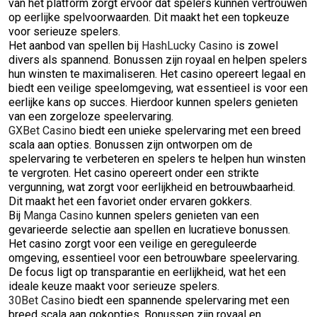
van het platform zorgt ervoor dat spelers kunnen vertrouwen
op eerlijke spelvoorwaarden. Dit maakt het een topkeuze
voor serieuze spelers.
Het aanbod van spellen bij
HashLucky Casino
is zowel
divers als spannend. Bonussen zijn royaal en helpen spelers
hun winsten te maximaliseren. Het casino opereert legaal en
biedt een veilige speelomgeving, wat essentieel is voor een
eerlijke kans op succes. Hierdoor kunnen spelers genieten
van een zorgeloze speelervaring.
GXBet Casino
biedt een unieke spelervaring met een breed
scala aan opties. Bonussen zijn ontworpen om de
spelervaring te verbeteren en spelers te helpen hun winsten
te vergroten. Het casino opereert onder een strikte
vergunning, wat zorgt voor eerlijkheid en betrouwbaarheid.
Dit maakt het een favoriet onder ervaren gokkers.
Bij
Manga Casino
kunnen spelers genieten van een
gevarieerde selectie aan spellen en lucratieve bonussen.
Het casino zorgt voor een veilige en gereguleerde
omgeving, essentieel voor een betrouwbare speelervaring.
De focus ligt op transparantie en eerlijkheid, wat het een
ideale keuze maakt voor serieuze spelers.
30Bet Casino
biedt een spannende spelervaring met een
breed scala aan gokopties. Bonussen zijn royaal en