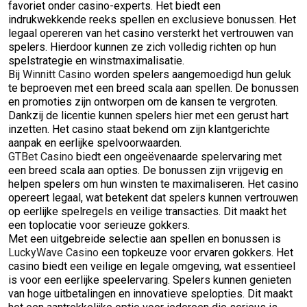
favoriet onder casino-experts. Het biedt een
indrukwekkende reeks spellen en exclusieve bonussen. Het
legaal opereren van het casino versterkt het vertrouwen van
spelers. Hierdoor kunnen ze zich volledig richten op hun
spelstrategie en winstmaximalisatie.
Bij
Winnitt Casino
worden spelers aangemoedigd hun geluk
te beproeven met een breed scala aan spellen. De bonussen
en promoties zijn ontworpen om de kansen te vergroten.
Dankzij de licentie kunnen spelers hier met een gerust hart
inzetten. Het casino staat bekend om zijn klantgerichte
aanpak en eerlijke spelvoorwaarden.
GTBet Casino
biedt een ongeëvenaarde spelervaring met
een breed scala aan opties. De bonussen zijn vrijgevig en
helpen spelers om hun winsten te maximaliseren. Het casino
opereert legaal, wat betekent dat spelers kunnen vertrouwen
op eerlijke spelregels en veilige transacties. Dit maakt het
een toplocatie voor serieuze gokkers.
Met een uitgebreide selectie aan spellen en bonussen is
LuckyWave Casino
een topkeuze voor ervaren gokkers. Het
casino biedt een veilige en legale omgeving, wat essentieel
is voor een eerlijke speelervaring. Spelers kunnen genieten
van hoge uitbetalingen en innovatieve spelopties. Dit maakt