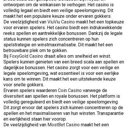
ontworpen om de winkansen te verhogen. Het casino is
volledig legaal en biedt een veilige speelomgeving. Dit
maakt het een populaire keuze onder ervaren gokkers.
De veelzijdigheid van
ViuViu Casino
maakt het een topkeuze
voor ervaren spelers. Het casino biedt een indrukwekkende
reeks spellen en aantrekkelijke bonussen. Dankzij de legale
status kunnen spelers zich concentreren op hun
spelstrategie en winstmaximalisatie. Dit maakt het een
betrouwbare plek om te gokken.
Bij
FoxyGold Casino
draait alles om snelheid en winst.
Spelers kunnen genieten van een breed scala aan spellen en
dagelijkse bonussen. Het casino zorgt voor een veilige en
legale speelomgeving, wat essentieel is voor een eerlijke
kans om te winnen. Dit maakt het een uitstekende keuze
voor snelle gokkers.
Ervaren spelers waarderen
Coin Casino
vanwege de
diversiteit aan spellen en royale bonussen. Het platform is
volledig gereguleerd en biedt een veilige speelomgeving.
Dit zorgt ervoor dat spelers zich kunnen concentreren op de
spellen en het maximaliseren van hun winsten. Transparantie
en eerlijkheid staan hier voorop.
De veelzijdigheid van
MostBet Casino
maakt het een