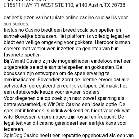
15511 HWY 71 WEST STE 110, #140 Austin, TX 78738
dat het kiezen van het juiste online casino cruciaal is voor
hun succes.
Instasino Casino
biedt een breed scala aan spellen en
aantrekkelijke bonussen. Het platform is volledig legaal en
biedt een veilige omgeving voor gokkers. Hierdoor kunnen
spelers met vertrouwen inzetten en genieten van hun
favoriete spellen.
Bij
Winnitt Casino
zijn de mogelijkheden eindeloos met een
uitgebreide selectie aan tafelspellen en gokkasten. De
bonussen zijn ontworpen om de speelervaring te
maximaliseren. Bovendien zorgt de licentie ervoor dat alle
activiteiten gereguleerd en eerlijk verlopen. Dit maakt het
een uitstekende keuze voor ervaren spelers.
Voor diegenen die op zoek zijn naar zowel spanning als
betrouwbaarheid, is
WinOrio Casino
een ideale optie. De
spellenbibliotheek is indrukwekkend en biedt voor elk wat
wils. Bonussen en promoties zijn royaal en frequent. De
legaliteit van dit casino garandeert een eerlijke kans voor
iedereen.
SpinDog Casino
heeft een reputatie opgebouwd als een van