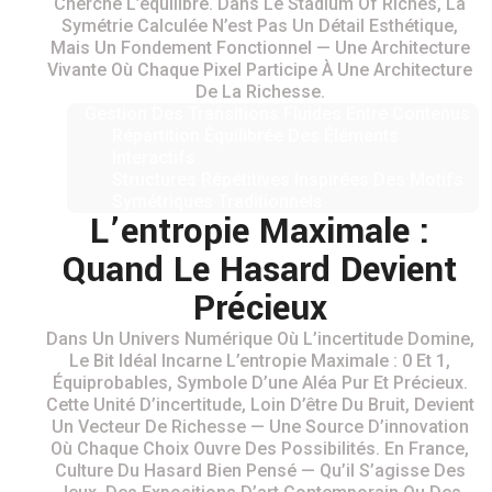
Cherche L’équilibre. Dans Le Stadium Of Riches, La
Symétrie Calculée N’est Pas Un Détail Esthétique,
Mais Un Fondement Fonctionnel — Une Architecture
Vivante Où Chaque Pixel Participe À Une Architecture
De La Richesse.
Gestion Des Transitions Fluides Entre Contenus
Répartition Équilibrée Des Éléments
Interactifs
Structures Répétitives Inspirées Des Motifs
Symétriques Traditionnels
L’entropie Maximale :
Quand Le Hasard Devient
Précieux
Dans Un Univers Numérique Où L’incertitude Domine,
Le Bit Idéal Incarne L’entropie Maximale : 0 Et 1,
Équiprobables, Symbole D’une Aléa Pur Et Précieux.
Cette Unité D’incertitude, Loin D’être Du Bruit, Devient
Un Vecteur De Richesse — Une Source D’innovation
Où Chaque Choix Ouvre Des Possibilités. En France,
Culture Du Hasard Bien Pensé — Qu’il S’agisse Des