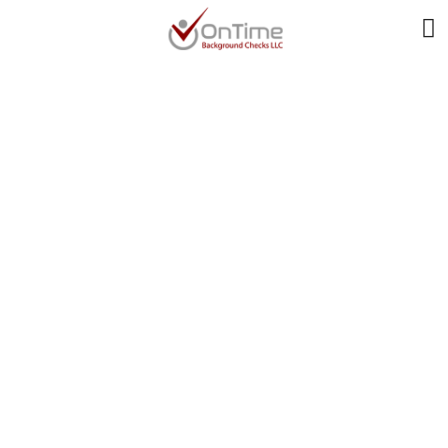
Stadium Of Riches :
Où La Richesse
Numérique Trouve Ses
Fondations
Mathématiques