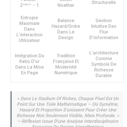
Structurelle
2¹⁹³⁷¹ − 1
Noether
Entropie
Balance
Gestion
Maximale
Hasard/ordre
Intuitive Des
Dans
Dans Le
Flux
L’interaction
Design
D’information
Utilisateur
L’architecture
Intégration Du
Tradition
Comme
Ratio D’or
Française Et
Symbole De
Dans La Mise
Modernité
Richesse
En Page
Numérique
Durable
« Dans Le Stadium Of Riches, Chaque Pixel Est Un
Point Sur Une Toile Mathématique — Où Symétrie,
Hasard Et Proportion S’unissent Pour Créer Une
Richesse Non Seulement Visible, Mais Profonde. »
— Réflexion Issue D’une Analyse Interdisciplinaire
Française Du Design Algorithmique