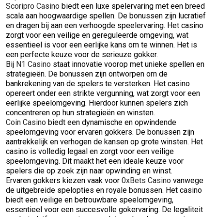
Scoripro Casino
biedt een luxe spelervaring met een breed
scala aan hoogwaardige spellen. De bonussen zijn lucratief
en dragen bij aan een verhoogde speelervaring. Het casino
zorgt voor een veilige en gereguleerde omgeving, wat
essentieel is voor een eerlijke kans om te winnen. Het is
een perfecte keuze voor de serieuze gokker.
Bij
N1 Casino
staat innovatie voorop met unieke spellen en
strategieën. De bonussen zijn ontworpen om de
bankrekening van de spelers te versterken. Het casino
opereert onder een strikte vergunning, wat zorgt voor een
eerlijke speelomgeving. Hierdoor kunnen spelers zich
concentreren op hun strategieën en winsten.
Coin Casino
biedt een dynamische en opwindende
speelomgeving voor ervaren gokkers. De bonussen zijn
aantrekkelijk en verhogen de kansen op grote winsten. Het
casino is volledig legaal en zorgt voor een veilige
speelomgeving. Dit maakt het een ideale keuze voor
spelers die op zoek zijn naar opwinding en winst.
Ervaren gokkers kiezen vaak voor
0xBets Casino
vanwege
de uitgebreide spelopties en royale bonussen. Het casino
biedt een veilige en betrouwbare speelomgeving,
essentieel voor een succesvolle gokervaring. De legaliteit