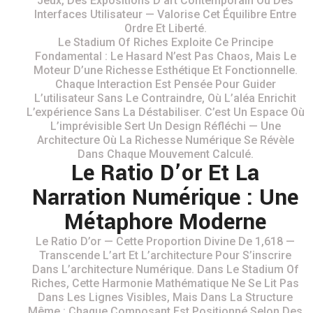
Jeux, Des Expositions D’art Contemporain Ou Des
Interfaces Utilisateur — Valorise Cet Équilibre Entre
Ordre Et Liberté.
Le Stadium Of Riches Exploite Ce Principe
Fondamental : Le Hasard N’est Pas Chaos, Mais Le
Moteur D’une Richesse Esthétique Et Fonctionnelle.
Chaque Interaction Est Pensée Pour Guider
L’utilisateur Sans Le Contraindre, Où L’aléa Enrichit
L’expérience Sans La Déstabiliser. C’est Un Espace Où
L’imprévisible Sert Un Design Réfléchi — Une
Architecture Où La Richesse Numérique Se Révèle
Dans Chaque Mouvement Calculé.
Le Ratio D’or Et La
Narration Numérique : Une
Métaphore Moderne
Le Ratio D’or — Cette Proportion Divine De 1,618 —
Transcende L’art Et L’architecture Pour S’inscrire
Dans L’architecture Numérique. Dans Le Stadium Of
Riches, Cette Harmonie Mathématique Ne Se Lit Pas
Dans Les Lignes Visibles, Mais Dans La Structure
Même : Chaque Composant Est Positionné Selon Des