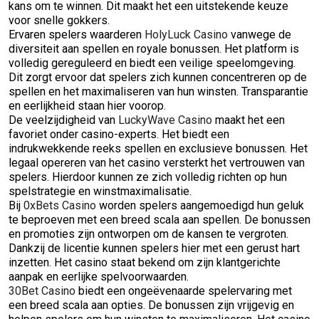
kans om te winnen. Dit maakt het een uitstekende keuze
voor snelle gokkers.
Ervaren spelers waarderen
HolyLuck Casino
vanwege de
diversiteit aan spellen en royale bonussen. Het platform is
volledig gereguleerd en biedt een veilige speelomgeving.
Dit zorgt ervoor dat spelers zich kunnen concentreren op de
spellen en het maximaliseren van hun winsten. Transparantie
en eerlijkheid staan hier voorop.
De veelzijdigheid van
LuckyWave Casino
maakt het een
favoriet onder casino-experts. Het biedt een
indrukwekkende reeks spellen en exclusieve bonussen. Het
legaal opereren van het casino versterkt het vertrouwen van
spelers. Hierdoor kunnen ze zich volledig richten op hun
spelstrategie en winstmaximalisatie.
Bij
0xBets Casino
worden spelers aangemoedigd hun geluk
te beproeven met een breed scala aan spellen. De bonussen
en promoties zijn ontworpen om de kansen te vergroten.
Dankzij de licentie kunnen spelers hier met een gerust hart
inzetten. Het casino staat bekend om zijn klantgerichte
aanpak en eerlijke spelvoorwaarden.
30Bet Casino
biedt een ongeëvenaarde spelervaring met
een breed scala aan opties. De bonussen zijn vrijgevig en