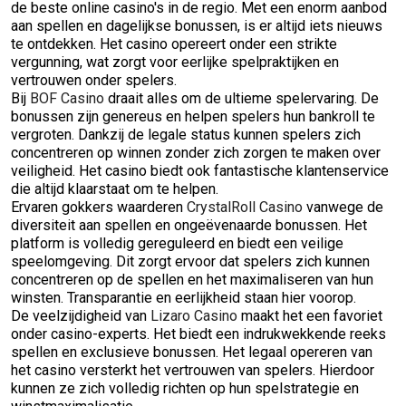
de beste online casino's in de regio. Met een enorm aanbod
aan spellen en dagelijkse bonussen, is er altijd iets nieuws
te ontdekken. Het casino opereert onder een strikte
vergunning, wat zorgt voor eerlijke spelpraktijken en
vertrouwen onder spelers.
Bij
BOF Casino
draait alles om de ultieme spelervaring. De
bonussen zijn genereus en helpen spelers hun bankroll te
vergroten. Dankzij de legale status kunnen spelers zich
concentreren op winnen zonder zich zorgen te maken over
veiligheid. Het casino biedt ook fantastische klantenservice
die altijd klaarstaat om te helpen.
Ervaren gokkers waarderen
CrystalRoll Casino
vanwege de
diversiteit aan spellen en ongeëvenaarde bonussen. Het
platform is volledig gereguleerd en biedt een veilige
speelomgeving. Dit zorgt ervoor dat spelers zich kunnen
concentreren op de spellen en het maximaliseren van hun
winsten. Transparantie en eerlijkheid staan hier voorop.
De veelzijdigheid van
Lizaro Casino
maakt het een favoriet
onder casino-experts. Het biedt een indrukwekkende reeks
spellen en exclusieve bonussen. Het legaal opereren van
het casino versterkt het vertrouwen van spelers. Hierdoor
kunnen ze zich volledig richten op hun spelstrategie en