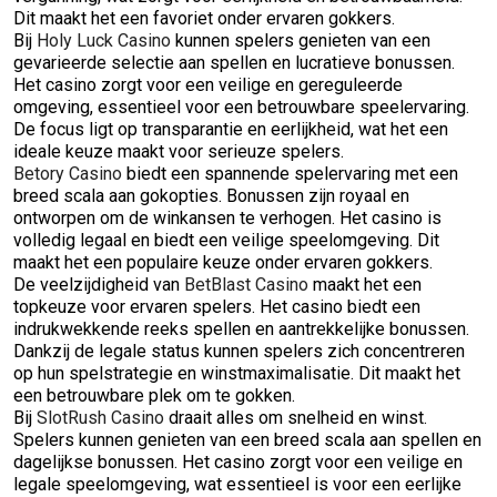
Dit maakt het een favoriet onder ervaren gokkers.
Bij
Holy Luck Casino
kunnen spelers genieten van een
gevarieerde selectie aan spellen en lucratieve bonussen.
Het casino zorgt voor een veilige en gereguleerde
omgeving, essentieel voor een betrouwbare speelervaring.
De focus ligt op transparantie en eerlijkheid, wat het een
ideale keuze maakt voor serieuze spelers.
Betory Casino
biedt een spannende spelervaring met een
breed scala aan gokopties. Bonussen zijn royaal en
ontworpen om de winkansen te verhogen. Het casino is
volledig legaal en biedt een veilige speelomgeving. Dit
maakt het een populaire keuze onder ervaren gokkers.
De veelzijdigheid van
BetBlast Casino
maakt het een
topkeuze voor ervaren spelers. Het casino biedt een
indrukwekkende reeks spellen en aantrekkelijke bonussen.
Dankzij de legale status kunnen spelers zich concentreren
op hun spelstrategie en winstmaximalisatie. Dit maakt het
een betrouwbare plek om te gokken.
Bij
SlotRush Casino
draait alles om snelheid en winst.
Spelers kunnen genieten van een breed scala aan spellen en
dagelijkse bonussen. Het casino zorgt voor een veilige en
legale speelomgeving, wat essentieel is voor een eerlijke