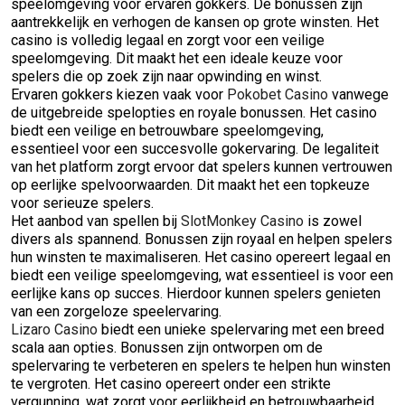
speelomgeving voor ervaren gokkers. De bonussen zijn
aantrekkelijk en verhogen de kansen op grote winsten. Het
casino is volledig legaal en zorgt voor een veilige
speelomgeving. Dit maakt het een ideale keuze voor
spelers die op zoek zijn naar opwinding en winst.
Ervaren gokkers kiezen vaak voor
Pokobet Casino
vanwege
de uitgebreide spelopties en royale bonussen. Het casino
biedt een veilige en betrouwbare speelomgeving,
essentieel voor een succesvolle gokervaring. De legaliteit
van het platform zorgt ervoor dat spelers kunnen vertrouwen
op eerlijke spelvoorwaarden. Dit maakt het een topkeuze
voor serieuze spelers.
Het aanbod van spellen bij
SlotMonkey Casino
is zowel
divers als spannend. Bonussen zijn royaal en helpen spelers
hun winsten te maximaliseren. Het casino opereert legaal en
biedt een veilige speelomgeving, wat essentieel is voor een
eerlijke kans op succes. Hierdoor kunnen spelers genieten
van een zorgeloze speelervaring.
Lizaro Casino
biedt een unieke spelervaring met een breed
scala aan opties. Bonussen zijn ontworpen om de
spelervaring te verbeteren en spelers te helpen hun winsten
te vergroten. Het casino opereert onder een strikte
vergunning, wat zorgt voor eerlijkheid en betrouwbaarheid.