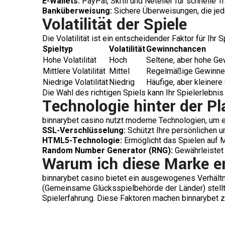
E-Wallets:
PayPal, Skrill und Neteller für schnelle T
Banküberweisung:
Sichere Überweisungen, die jed
Volatilität der Spiele
Die Volatilität ist ein entscheidender Faktor für Ihr 
Spieltyp
Volatilität
Gewinnchancen
Hohe Volatilität
Hoch
Seltene, aber hohe Ge
Mittlere Volatilität
Mittel
Regelmäßige Gewinne
Niedrige Volatilität
Niedrig
Häufige, aber kleiner
Die Wahl des richtigen Spiels kann Ihr Spielerlebnis 
Technologie hinter der Pl
binnarybet casino nutzt moderne Technologien, um e
SSL-Verschlüsselung:
Schützt Ihre persönlichen u
HTML5-Technologie:
Ermöglicht das Spielen auf M
Random Number Generator (RNG):
Gewährleistet 
Warum ich diese Marke e
binnarybet casino bietet ein ausgewogenes Verhältni
(Gemeinsame Glücksspielbehörde der Länder) stellt s
Spielerfahrung. Diese Faktoren machen binnarybet z