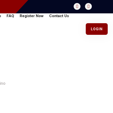
s
FAQ
Register Now
Contact Us
LOGIN
Binnarybet Casino
ino