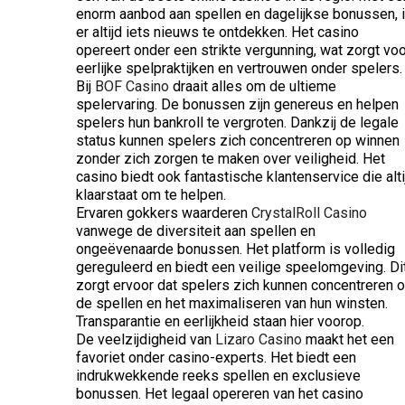
enorm aanbod aan spellen en dagelijkse bonussen, 
er altijd iets nieuws te ontdekken. Het casino
opereert onder een strikte vergunning, wat zorgt voo
eerlijke spelpraktijken en vertrouwen onder spelers.
Bij
BOF Casino
draait alles om de ultieme
spelervaring. De bonussen zijn genereus en helpen
spelers hun bankroll te vergroten. Dankzij de legale
status kunnen spelers zich concentreren op winnen
zonder zich zorgen te maken over veiligheid. Het
casino biedt ook fantastische klantenservice die alti
klaarstaat om te helpen.
Ervaren gokkers waarderen
CrystalRoll Casino
vanwege de diversiteit aan spellen en
ongeëvenaarde bonussen. Het platform is volledig
gereguleerd en biedt een veilige speelomgeving. Di
zorgt ervoor dat spelers zich kunnen concentreren 
de spellen en het maximaliseren van hun winsten.
Transparantie en eerlijkheid staan hier voorop.
De veelzijdigheid van
Lizaro Casino
maakt het een
favoriet onder casino-experts. Het biedt een
indrukwekkende reeks spellen en exclusieve
bonussen. Het legaal opereren van het casino