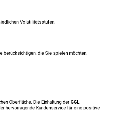
iedlichen Volatilitätsstufen:
ele berücksichtigen, die Sie spielen möchten.
chen Oberfläche. Die Einhaltung der
GGL
der hervorragende Kundenservice für eine positive