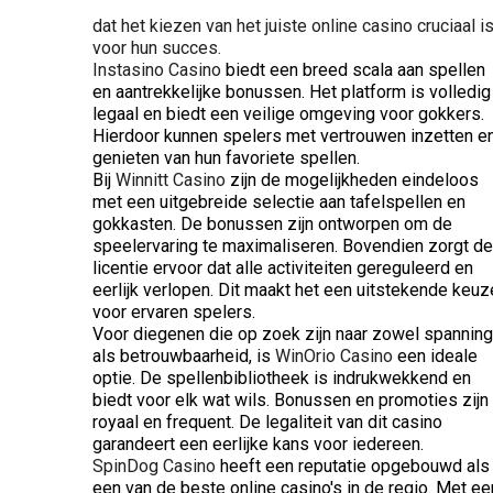
dat het kiezen van het juiste online casino cruciaal i
voor hun succes.
Instasino Casino
biedt een breed scala aan spellen
en aantrekkelijke bonussen. Het platform is volledig
legaal en biedt een veilige omgeving voor gokkers.
Hierdoor kunnen spelers met vertrouwen inzetten e
genieten van hun favoriete spellen.
Bij
Winnitt Casino
zijn de mogelijkheden eindeloos
met een uitgebreide selectie aan tafelspellen en
gokkasten. De bonussen zijn ontworpen om de
speelervaring te maximaliseren. Bovendien zorgt de
licentie ervoor dat alle activiteiten gereguleerd en
eerlijk verlopen. Dit maakt het een uitstekende keuz
voor ervaren spelers.
Voor diegenen die op zoek zijn naar zowel spanning
als betrouwbaarheid, is
WinOrio Casino
een ideale
optie. De spellenbibliotheek is indrukwekkend en
biedt voor elk wat wils. Bonussen en promoties zijn
royaal en frequent. De legaliteit van dit casino
garandeert een eerlijke kans voor iedereen.
SpinDog Casino
heeft een reputatie opgebouwd als
een van de beste online casino's in de regio. Met ee