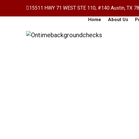
15511 HWY 71 WEST STE 110, #140 Austin, TX 7
Home
About Us
P
So Optimieren Si
H