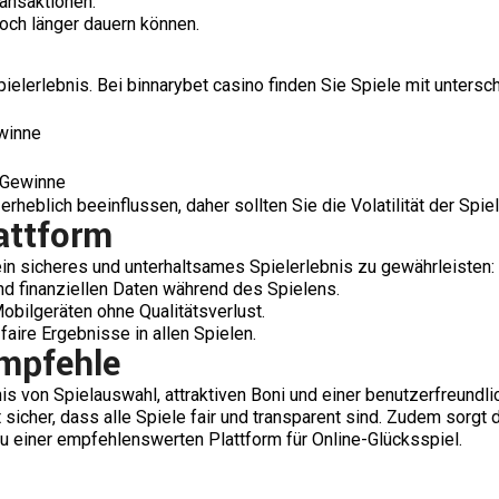
ransaktionen.
och länger dauern können.
Spielerlebnis. Bei binnarybet casino finden Sie Spiele mit untersch
winne
e Gewinne
erheblich beeinflussen, daher sollten Sie die Volatilität der Spi
attform
in sicheres und unterhaltsames Spielerlebnis zu gewährleisten:
nd finanziellen Daten während des Spielens.
obilgeräten ohne Qualitätsverlust.
faire Ergebnisse in allen Spielen.
mpfehle
s von Spielauswahl, attraktiven Boni und einer benutzerfreundli
icher, dass alle Spiele fair und transparent sind. Zudem sorgt 
u einer empfehlenswerten Plattform für Online-Glücksspiel.