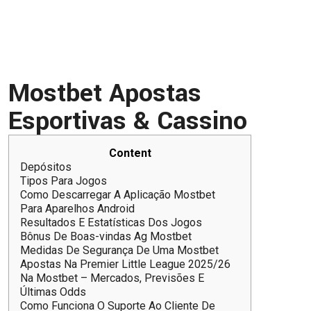
Mostbet Apostas
Esportivas & Cassino
Content
Depósitos
Tipos Para Jogos
Como Descarregar A Aplicação Mostbet
Para Aparelhos Android
Resultados E Estatísticas Dos Jogos
Bônus De Boas-vindas Ag Mostbet
Medidas De Segurança De Uma Mostbet
Apostas Na Premier Little League 2025/26
Na Mostbet – Mercados, Previsões E
Últimas Odds
Como Funciona O Suporte Ao Cliente De