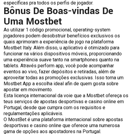
específicas pra todos os perfis de jogador.
Bônus De Boas-vindas De
Uma Mostbet
Ao utilizar 1 código promocional, operating-system
jogadores podem desobstruir benefícios exclusivos os
quais aprimoram a experiência de jogo na plataforma
Mostbet Italy. Além disso, u aplicativo é otimizado para
funcionar na vários dispositivos móveis, proporcionando
uma experiência suave tanto na smartphones quanto na
tablets. Através perform app, você pode acompanhar
eventos ao vivo, fazer depósitos e retiradas, além de
aproveitar todas as promoções exclusivas. Isso torna um
Mostbet App a escolha ideal afin de quem gosta sobre
apostar em movimento.
Esta licença internacional da voie que a Mostbet ofereça os
teus serviços de apostas desportivas e casino online em
Portugal, desde que cumpra com os requisitos e
regulamentações aplicáveis.
O MostBet é uma plataforma internacional sobre apostas
desportivas e casino online que oferece uma numerosa
gama de opções aos apostadores na Portugal.