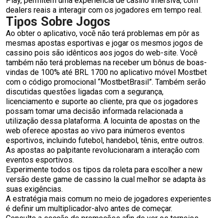
Play, permitem uma experiência de casino imersiva, com
dealers reais a interagir com os jogadores em tempo real.
Tipos Sobre Jogos
Ao obter o aplicativo, você não terá problemas em pôr as
mesmas apostas esportivas e jogar os mesmos jogos de
cassino pois são idênticos aos jogos do web-site. Você
também não terá problemas na receber um bônus de boas-
vindas de 100% até BRL 1700 no aplicativo móvel Mostbet
com o código promocional “MostbetBrasil”. Também serão
discutidas questões ligadas com a segurança,
licenciamento e suporte ao cliente, pra que os jogadores
possam tomar uma decisão informada relacionada a
utilização dessa plataforma. A locuinta de apostas on the
web oferece apostas ao vivo para inúmeros eventos
esportivos, incluindo futebol, handebol, tênis, entre outros.
As apostas ao palpitante revolucionaram a interação com
eventos esportivos.
Experimente todos os tipos da roleta para escolher a new
versão deste game de cassino la cual melhor se adapta às
suas exigências.
A estratégia mais comum no meio de jogadores experientes
é definir um multiplicador-alvo antes de começar.