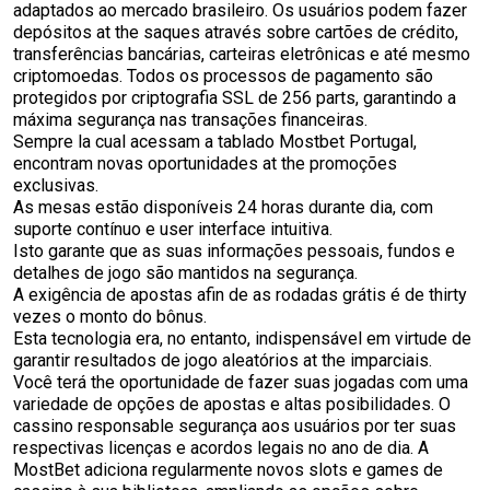
adaptados ao mercado brasileiro. Os usuários podem fazer
depósitos at the saques através sobre cartões de crédito,
transferências bancárias, carteiras eletrônicas e até mesmo
criptomoedas. Todos os processos de pagamento são
protegidos por criptografia SSL de 256 parts, garantindo a
máxima segurança nas transações financeiras.
Sempre la cual acessam a tablado Mostbet Portugal,
encontram novas oportunidades at the promoções
exclusivas.
As mesas estão disponíveis 24 horas durante dia, com
suporte contínuo e user interface intuitiva.
Isto garante que as suas informações pessoais, fundos e
detalhes de jogo são mantidos na segurança.
A exigência de apostas afin de as rodadas grátis é de thirty
vezes o monto do bônus.
Esta tecnologia era, no entanto, indispensável em virtude de
garantir resultados de jogo aleatórios at the imparciais.
Você terá the oportunidade de fazer suas jogadas com uma
variedade de opções de apostas e altas posibilidades. O
cassino responsable segurança aos usuários por ter suas
respectivas licenças e acordos legais no ano de dia. A
MostBet adiciona regularmente novos slots e games de