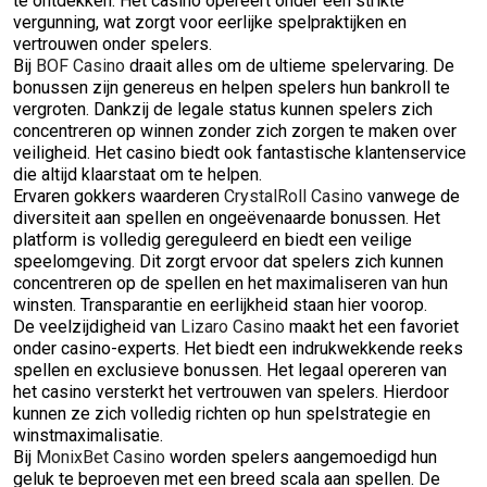
te ontdekken. Het casino opereert onder een strikte
vergunning, wat zorgt voor eerlijke spelpraktijken en
vertrouwen onder spelers.
Bij
BOF Casino
draait alles om de ultieme spelervaring. De
bonussen zijn genereus en helpen spelers hun bankroll te
vergroten. Dankzij de legale status kunnen spelers zich
concentreren op winnen zonder zich zorgen te maken over
veiligheid. Het casino biedt ook fantastische klantenservice
die altijd klaarstaat om te helpen.
Ervaren gokkers waarderen
CrystalRoll Casino
vanwege de
diversiteit aan spellen en ongeëvenaarde bonussen. Het
platform is volledig gereguleerd en biedt een veilige
speelomgeving. Dit zorgt ervoor dat spelers zich kunnen
concentreren op de spellen en het maximaliseren van hun
winsten. Transparantie en eerlijkheid staan hier voorop.
De veelzijdigheid van
Lizaro Casino
maakt het een favoriet
onder casino-experts. Het biedt een indrukwekkende reeks
spellen en exclusieve bonussen. Het legaal opereren van
het casino versterkt het vertrouwen van spelers. Hierdoor
kunnen ze zich volledig richten op hun spelstrategie en
winstmaximalisatie.
Bij
MonixBet Casino
worden spelers aangemoedigd hun
geluk te beproeven met een breed scala aan spellen. De