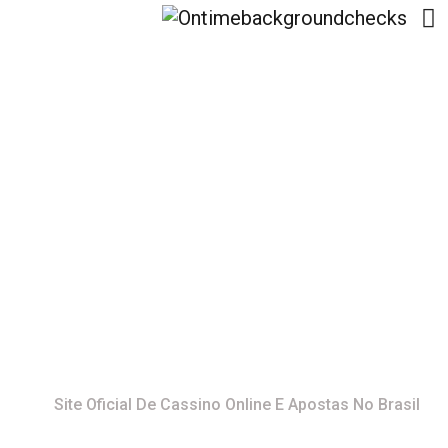
Site Oficial De Cassino
Online E Apostas No
Brasil
Home
Site Oficial De Cassino Online E Apostas No Brasil