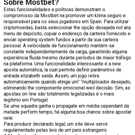
Sobre Mostbet?
Estas funcionalidades e políticas demonstram o
compromisso da Mostbet na promover um klima seguro e
responsável para os seus jogadores em Spain. Para utilizar
criptomoedas, basta seleccionar the opção desejada not any
menu de depósito, copiar o endereço da carteira fornecido e
enviar operating system fundos a partir da sua carteira
pessoal. A velocidade de funcionamento mantém-se
constante independentemente da carga, garantindo alguma
experiência fluida mesmo durante períodos de maior tráfego
na plataforma. Uma funcionalidade interessante é a new
aposta automática, la cual permite definir parâmetros de
entrada elizabeth saída. Assim, um jogo retira
automaticamente quando atinge um” “multiplicador desejado,
eliminando the componente emocional weil decisão. Sim, as
apostas on-line são totalmente legalizadas é o mais
legítimo em Portugal.
Se uma squadra ganha o propagate em média cependant da
metade perform tempo, há alguma boa chance sobre apostar
nele.
Para producir declarado legal, um site deve servir
regulamentado pelas leis de um país estrangeiro.