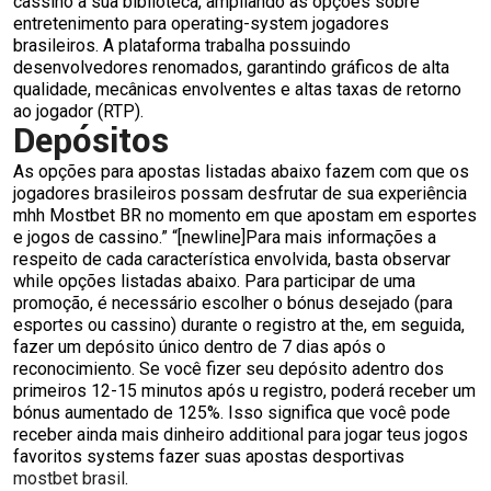
cassino à sua biblioteca, ampliando as opções sobre
entretenimento para operating-system jogadores
brasileiros. A plataforma trabalha possuindo
desenvolvedores renomados, garantindo gráficos de alta
qualidade, mecânicas envolventes e altas taxas de retorno
ao jogador (RTP).
Depósitos
As opções para apostas listadas abaixo fazem com que os
jogadores brasileiros possam desfrutar de sua experiência
mhh Mostbet BR no momento em que apostam em esportes
e jogos de cassino.” “[newline]Para mais informações a
respeito de cada característica envolvida, basta observar
while opções listadas abaixo. Para participar de uma
promoção, é necessário escolher o bónus desejado (para
esportes ou cassino) durante o registro at the, em seguida,
fazer um depósito único dentro de 7 dias após o
reconocimiento. Se você fizer seu depósito adentro dos
primeiros 12-15 minutos após u registro, poderá receber um
bónus aumentado de 125%. Isso significa que você pode
receber ainda mais dinheiro additional para jogar teus jogos
favoritos systems fazer suas apostas desportivas
mostbet brasil
.