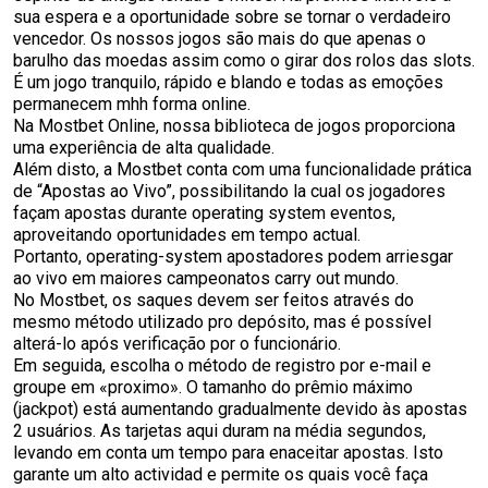
sua espera e a oportunidade sobre se tornar o verdadeiro
vencedor. Os nossos jogos são mais do que apenas o
barulho das moedas assim como o girar dos rolos das slots.
É um jogo tranquilo, rápido e blando e todas as emoções
permanecem mhh forma online.
Na Mostbet Online, nossa biblioteca de jogos proporciona
uma experiência de alta qualidade.
Além disto, a Mostbet conta com uma funcionalidade prática
de “Apostas ao Vivo”, possibilitando la cual os jogadores
façam apostas durante operating system eventos,
aproveitando oportunidades em tempo actual.
Portanto, operating-system apostadores podem arriesgar
ao vivo em maiores campeonatos carry out mundo.
No Mostbet, os saques devem ser feitos através do
mesmo método utilizado pro depósito, mas é possível
alterá-lo após verificação por o funcionário.
Em seguida, escolha o método de registro por e-mail e
groupe em «proximo». O tamanho do prêmio máximo
(jackpot) está aumentando gradualmente devido às apostas
2 usuários. As tarjetas aqui duram na média segundos,
levando em conta um tempo para enaceitar apostas. Isto
garante um alto actividad e permite os quais você faça