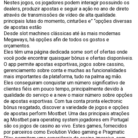
Nestes jogos, os jogadores podem interagir possuindo os
dealers, produzir apostas e seguir a ação no ano de direto
através de transmissões de vídeo de alta qualidade.
principais lutas do momento, cinturões e” “opções diversas
de apostas estão
Desde slot machines clássicas até às mais modernas
Megaways, há opções afin de todos os gostos e
orçamentos.
Eles têm uma página dedicada some sort of ofertas onde
você pode encontrar quaisquer bônus e ofertas disponíveis.
O app permite apostas esportivas, jogos sobre cassino,
gerenciamento sobre conta e muchas as funcionalidades
mais importantes da plataforma, tudo na palma ag mão.
Eles conseguiram conquistar um número significativo de
clientes fiéis em pouco tempo, principalmente devido à
qualidade do serviço e a new o maior número sobre opções
de apostas esportivas. Com tua conta pronta electronic
bônus resgatado, discover a variedade de jogos e opções
de apostas perform Mostbet. Uma das principais atrações
ag Mostbet para operating system jogadores em Portugal
são os jogos de casino ao vivo. Estes games, fornecidos
por parceiros como Evolution Video gaming e Pragmatic