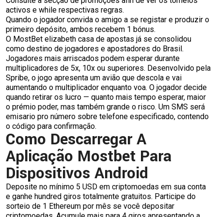
Consulte a secção de promoções afin de ver os torneios
activos e while respectivas regras.
Quando o jogador convida o amigo a se registar e produzir o
primeiro depósito, ambos recebem 1 bónus.
O MostBet elizabeth casa de apostas já se consolidou
como destino de jogadores e apostadores do Brasil.
Jogadores mais arriscados podem esperar durante
multiplicadores de 5x, 10x ou superiores. Desenvolvido pela
Spribe, o jogo apresenta um avião que descola e vai
aumentando o multiplicador enquanto voa. O jogador decide
quando retirar os lucro — quanto mais tempo esperar, maior
o prémio poder, mas também grande o risco. Um SMS será
emisario pro número sobre telefone especificado, contendo
o código para confirmação.
Como Descarregar A
Aplicação Mostbet Para
Dispositivos Android
Deposite no mínimo 5 USD em criptomoedas em sua conta
e ganhe hundred giros totalmente gratuitos. Participe do
sorteio de 1 Ethereum por mês se você depositar
criptomoedas. Acumule mais para 4 giros apresentando a