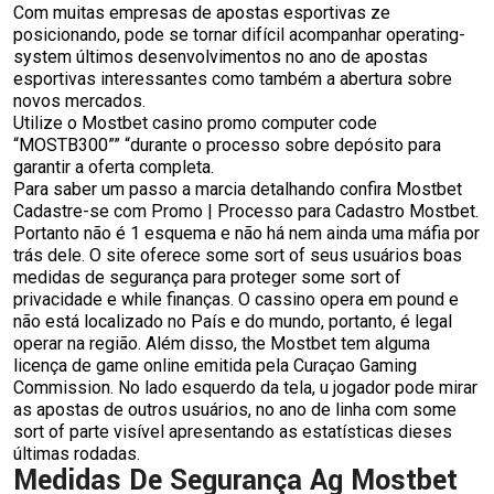
Com muitas empresas de apostas esportivas ze
posicionando, pode se tornar difícil acompanhar operating-
system últimos desenvolvimentos no ano de apostas
esportivas interessantes como também a abertura sobre
novos mercados.
Utilize o Mostbet casino promo computer code
“MOSTB300”” “durante o processo sobre depósito para
garantir a oferta completa.
Para saber um passo a marcia detalhando confira Mostbet
Cadastre-se com Promo | Processo para Cadastro Mostbet.
Portanto não é 1 esquema e não há nem ainda uma máfia por
trás dele. O site oferece some sort of seus usuários boas
medidas de segurança para proteger some sort of
privacidade e while finanças. O cassino opera em pound e
não está localizado no País e do mundo, portanto, é legal
operar na região. Além disso, the Mostbet tem alguma
licença de game online emitida pela Curaçao Gaming
Commission. No lado esquerdo da tela, u jogador pode mirar
as apostas de outros usuários, no ano de linha com some
sort of parte visível apresentando as estatísticas dieses
últimas rodadas.
Medidas De Segurança Ag Mostbet