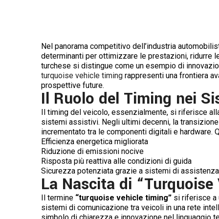
Nel panorama competitivo dell’industria automobilist
determinanti per ottimizzare le prestazioni, ridurre l
turchese
si distingue come un esempio di innovazione
turquoise vehicle timing
rappresenti una frontiera ava
prospettive future.
Il Ruolo del Timing nei S
Il timing del veicolo, essenzialmente, si riferisce a
sistemi assistivi. Negli ultimi decenni, la transizio
incrementato tra le componenti digitali e hardware.
Efficienza energetica migliorata
Riduzione di emissioni nocive
Risposta più reattiva alle condizioni di guida
Sicurezza potenziata grazie a sistemi di assistenza
La Nascita di “Turquoise
Il termine
“turquoise vehicle timing”
si riferisce a
sistemi di comunicazione tra veicoli in una rete intel
simbolo di chiarezza e innovazione nel linguaggio t