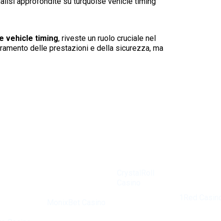
alisi approfondite su turquoise vehicle timing
e vehicle timing
, riveste un ruolo cruciale nel
ramento delle prestazioni e della sicurezza, ma
Met een
uitgebreide
selectie aan
CrystalRoll
spellen en
Casino
bonussen i
Bij
biedt een
1Red Casin
MonixBet Casino
ongeëvenaarde
een topkeu
ijdigheid
worden spelers
spelervaring
voor ervare