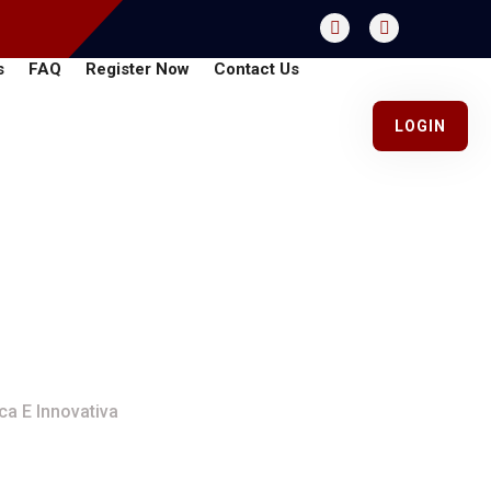
s
FAQ
Register Now
Contact Us
LOGIN
quoise: Un’Analisi
ca E Innovativa