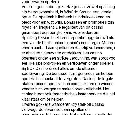
voor ervaren spelers.
Voor diegenen die op zoek zijn naar zowel spanning
als betrouwbaarheid, is
WinOrio Casino
een ideale
optie. De spellenbibliotheek is indrukwekkend en
biedt voor elk wat wils. Bonussen en promoties zijn
royaal en frequent. De legaliteit van dit casino
garandeert een eerlijke kans voor iedereen.
SpinDog Casino
heeft een reputatie opgebouwd als
een van de beste online casino's in de regio. Met ee
enorm aanbod aan spellen en dagelijkse bonussen, 
er altijd iets nieuws te ontdekken. Het casino
opereert onder een strikte vergunning, wat zorgt voo
eerlijke spelpraktijken en vertrouwen onder spelers.
Bij
BOF Casino
draait alles om de ultieme
spelervaring. De bonussen zijn genereus en helpen
spelers hun bankroll te vergroten. Dankzij de legale
status kunnen spelers zich concentreren op winnen
zonder zich zorgen te maken over veiligheid. Het
casino biedt ook fantastische klantenservice die alti
klaarstaat om te helpen.
Ervaren gokkers waarderen
CrystalRoll Casino
vanwege de diversiteit aan spellen en
ongeëvenaarde bonussen. Het platform is volledig