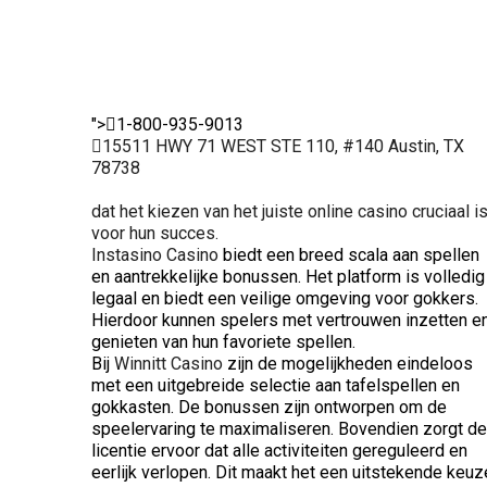
spelers.
spellen.
">
1-800-935-9013
15511 HWY 71 WEST STE 110, #140 Austin, TX
78738
dat het kiezen van het juiste online casino cruciaal i
voor hun succes.
Instasino Casino
biedt een breed scala aan spellen
en aantrekkelijke bonussen. Het platform is volledig
legaal en biedt een veilige omgeving voor gokkers.
Hierdoor kunnen spelers met vertrouwen inzetten e
genieten van hun favoriete spellen.
Bij
Winnitt Casino
zijn de mogelijkheden eindeloos
met een uitgebreide selectie aan tafelspellen en
gokkasten. De bonussen zijn ontworpen om de
speelervaring te maximaliseren. Bovendien zorgt de
licentie ervoor dat alle activiteiten gereguleerd en
eerlijk verlopen. Dit maakt het een uitstekende keuz