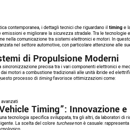
ica contemporanea, i dettagli tecnici che riguardano il
timing
e l
e emissioni e migliorare la sicurezza stradale. Tra le tecnologie 
 nella comunicazione tra sistemi elettronici e motori. In questo
nzata nel settore automotive, con particolare attenzione alle sue 
istemi di Propulsione Moderni
lla sincronizzazione precisa tra i vari componenti elettronici e 
ne dai motori a combustione tradizionali alle unità ibride ed elet
 Questo processo di
timing
favorisce ottimizzazioni come:
 avanzati
 Vehicle Timing”: Innovazione e
 una tecnologia specifica sviluppata, tra gli altri, da laboratori d
ligente. La scelta del colore
turchese
non è casuale: rappresenta l
ecnologico.