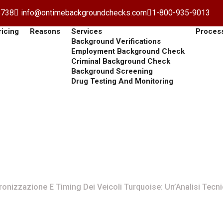
8738
info@ontimebackgroundchecks.com
1-800-935-9013
ricing
Reasons
Services
Proces
Background Verifications
Employment Background Check
Criminal Background Check
Background Screening
Drug Testing And Monitoring
E Timing Dei Veicoli Tur
Tecnica E Innovativa
ronizzazione E Timing Dei Veicoli Turquoise: Un’Analisi Tecni