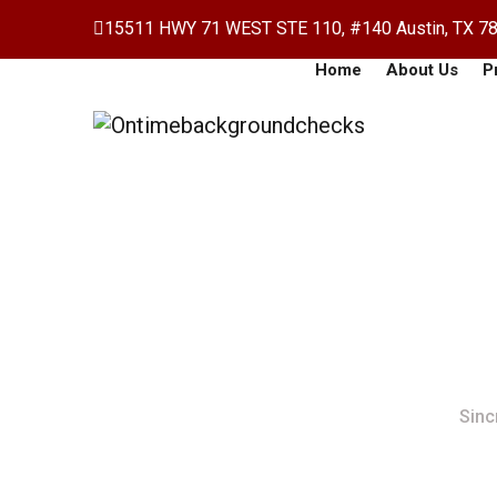
15511 HWY 71 WEST STE 110, #140 Austin, TX 7
Home
About Us
P
Sincronizzazione 
Home
Sinc