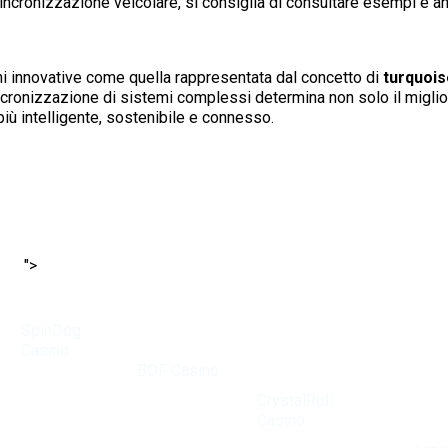
ncronizzazione veicolare, si consiglia di consultare esempi e an
ioni innovative come quella rappresentata dal concetto di
turquois
ncronizzazione di sistemi complessi determina non solo il miglio
iù intelligente, sostenibile e connesso.
">
SpinDog
Ervaren
Casino
Bij
gokkers
heeft een
BOF Casino
waarderen
reputatie
draait alles
CrystalRoll
opgebouwd
om de ultieme
Casino
e
als een van
spelervaring.
De veelz
vanwege de