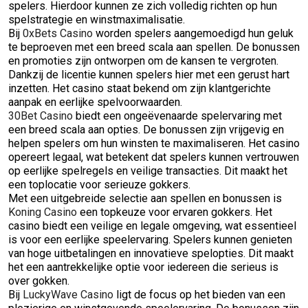
spelers. Hierdoor kunnen ze zich volledig richten op hun
spelstrategie en winstmaximalisatie.
Bij
0xBets Casino
worden spelers aangemoedigd hun geluk
te beproeven met een breed scala aan spellen. De bonussen
en promoties zijn ontworpen om de kansen te vergroten.
Dankzij de licentie kunnen spelers hier met een gerust hart
inzetten. Het casino staat bekend om zijn klantgerichte
aanpak en eerlijke spelvoorwaarden.
30Bet Casino
biedt een ongeëvenaarde spelervaring met
een breed scala aan opties. De bonussen zijn vrijgevig en
helpen spelers om hun winsten te maximaliseren. Het casino
opereert legaal, wat betekent dat spelers kunnen vertrouwen
op eerlijke spelregels en veilige transacties. Dit maakt het
een toplocatie voor serieuze gokkers.
Met een uitgebreide selectie aan spellen en bonussen is
Koning Casino
een topkeuze voor ervaren gokkers. Het
casino biedt een veilige en legale omgeving, wat essentieel
is voor een eerlijke speelervaring. Spelers kunnen genieten
van hoge uitbetalingen en innovatieve spelopties. Dit maakt
het een aantrekkelijke optie voor iedereen die serieus is
over gokken.
Bij
LuckyWave Casino
ligt de focus op het bieden van een