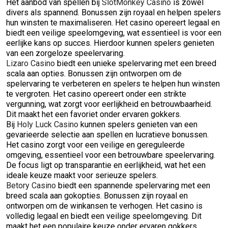
Het aanbod van spellen bij
SlotMonkey Casino
is zowel
divers als spannend. Bonussen zijn royaal en helpen spelers
hun winsten te maximaliseren. Het casino opereert legaal en
biedt een veilige speelomgeving, wat essentieel is voor een
eerlijke kans op succes. Hierdoor kunnen spelers genieten
van een zorgeloze speelervaring.
Lizaro Casino
biedt een unieke spelervaring met een breed
scala aan opties. Bonussen zijn ontworpen om de
spelervaring te verbeteren en spelers te helpen hun winsten
te vergroten. Het casino opereert onder een strikte
vergunning, wat zorgt voor eerlijkheid en betrouwbaarheid.
Dit maakt het een favoriet onder ervaren gokkers.
Bij
Holy Luck Casino
kunnen spelers genieten van een
gevarieerde selectie aan spellen en lucratieve bonussen.
Het casino zorgt voor een veilige en gereguleerde
omgeving, essentieel voor een betrouwbare speelervaring.
De focus ligt op transparantie en eerlijkheid, wat het een
ideale keuze maakt voor serieuze spelers.
Betory Casino
biedt een spannende spelervaring met een
breed scala aan gokopties. Bonussen zijn royaal en
ontworpen om de winkansen te verhogen. Het casino is
volledig legaal en biedt een veilige speelomgeving. Dit
maakt het een populaire keuze onder ervaren gokkers.