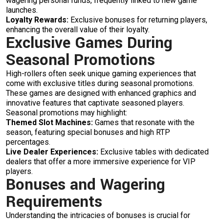
wagering personal funds, frequently linked to new game
launches.
Loyalty Rewards:
Exclusive bonuses for returning players,
enhancing the overall value of their loyalty.
Exclusive Games During
Seasonal Promotions
High-rollers often seek unique gaming experiences that
come with exclusive titles during seasonal promotions.
These games are designed with enhanced graphics and
innovative features that captivate seasoned players.
Seasonal promotions may highlight:
Themed Slot Machines:
Games that resonate with the
season, featuring special bonuses and high RTP
percentages.
Live Dealer Experiences:
Exclusive tables with dedicated
dealers that offer a more immersive experience for VIP
players.
Bonuses and Wagering
Requirements
Understanding the intricacies of bonuses is crucial for