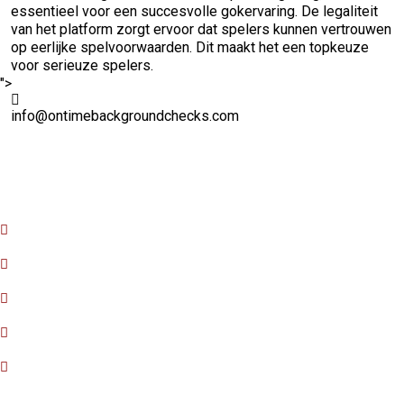
essentieel voor een succesvolle gokervaring. De legaliteit
van het platform zorgt ervoor dat spelers kunnen vertrouwen
op eerlijke spelvoorwaarden. Dit maakt het een topkeuze
voor serieuze spelers.
">
info@ontimebackgroundchecks.com
Quick Links
Home
About Us
FAQ
Contact Us
Privacy Policy