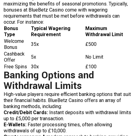
maximizing the benefits of seasonal promotions. Typically,
bonuses at BlueBetz Casino come with wagering
requirements that must be met before withdrawals can
occur. For instance:
Bonus
Typical Wagering
Maximum
Type
Requirement
Withdrawal Limit
Welcome
35x
£500
Bonus
Cashback
5x
No Limit
Offer
Free Spins
30x
£100
Banking Options and
Withdrawal Limits
High-value players require efficient banking options that suit
their financial habits. BlueBetz Casino offers an array of
banking methods, including:
Credit/Debit Cards:
Instant deposits with withdrawal limits
up to £5,000 per transaction.
E-Wallets:
Faster processing times, often allowing
withdrawals of up to £10,000.