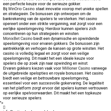
een perfecte keuze voor de serieuze gokker.
Bij
WinOrio Casino
staat innovatie voorop met unieke spellen
en strategieën. De bonussen zijn ontworpen om de
bankrekening van de spelers te versterken. Het casino
opereert onder een strikte vergunning, wat zorgt voor een
eerlijke speelomgeving. Hierdoor kunnen spelers zich
concentreren op hun strategieën en winsten.
MonixBet Casino
biedt een dynamische en opwindende
speelomgeving voor ervaren gokkers. De bonussen zijn
aantrekkelijk en verhogen de kansen op grote winsten. Het
casino is volledig legaal en zorgt voor een veilige
speelomgeving. Dit maakt het een ideale keuze voor
spelers die op zoek zijn naar opwinding en winst.
Ervaren gokkers kiezen vaak voor
Millioner Casino
vanwege
de uitgebreide spelopties en royale bonussen. Het casino
biedt een veilige en betrouwbare speelomgeving,
essentieel voor een succesvolle gokervaring. De legaliteit
van het platform zorgt ervoor dat spelers kunnen vertrouwen
op eerlijke spelvoorwaarden. Dit maakt het een topkeuze
voor serieuze spelers.
">