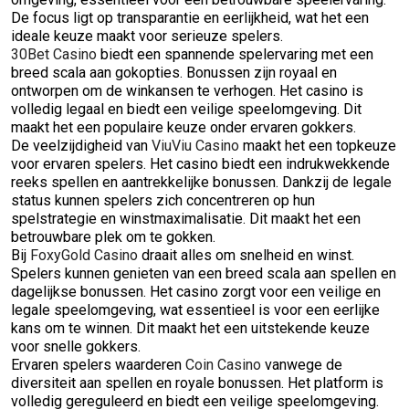
De focus ligt op transparantie en eerlijkheid, wat het een
ideale keuze maakt voor serieuze spelers.
30Bet Casino
biedt een spannende spelervaring met een
breed scala aan gokopties. Bonussen zijn royaal en
ontworpen om de winkansen te verhogen. Het casino is
volledig legaal en biedt een veilige speelomgeving. Dit
maakt het een populaire keuze onder ervaren gokkers.
De veelzijdigheid van
ViuViu Casino
maakt het een topkeuze
voor ervaren spelers. Het casino biedt een indrukwekkende
reeks spellen en aantrekkelijke bonussen. Dankzij de legale
status kunnen spelers zich concentreren op hun
spelstrategie en winstmaximalisatie. Dit maakt het een
betrouwbare plek om te gokken.
Bij
FoxyGold Casino
draait alles om snelheid en winst.
Spelers kunnen genieten van een breed scala aan spellen en
dagelijkse bonussen. Het casino zorgt voor een veilige en
legale speelomgeving, wat essentieel is voor een eerlijke
kans om te winnen. Dit maakt het een uitstekende keuze
voor snelle gokkers.
Ervaren spelers waarderen
Coin Casino
vanwege de
diversiteit aan spellen en royale bonussen. Het platform is
volledig gereguleerd en biedt een veilige speelomgeving.