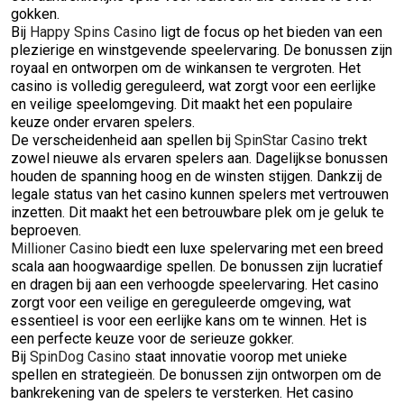
gokken.
Bij
Happy Spins Casino
ligt de focus op het bieden van een
plezierige en winstgevende speelervaring. De bonussen zijn
royaal en ontworpen om de winkansen te vergroten. Het
casino is volledig gereguleerd, wat zorgt voor een eerlijke
en veilige speelomgeving. Dit maakt het een populaire
keuze onder ervaren spelers.
De verscheidenheid aan spellen bij
SpinStar Casino
trekt
zowel nieuwe als ervaren spelers aan. Dagelijkse bonussen
houden de spanning hoog en de winsten stijgen. Dankzij de
legale status van het casino kunnen spelers met vertrouwen
inzetten. Dit maakt het een betrouwbare plek om je geluk te
beproeven.
Millioner Casino
biedt een luxe spelervaring met een breed
scala aan hoogwaardige spellen. De bonussen zijn lucratief
en dragen bij aan een verhoogde speelervaring. Het casino
zorgt voor een veilige en gereguleerde omgeving, wat
essentieel is voor een eerlijke kans om te winnen. Het is
een perfecte keuze voor de serieuze gokker.
Bij
SpinDog Casino
staat innovatie voorop met unieke
spellen en strategieën. De bonussen zijn ontworpen om de
bankrekening van de spelers te versterken. Het casino