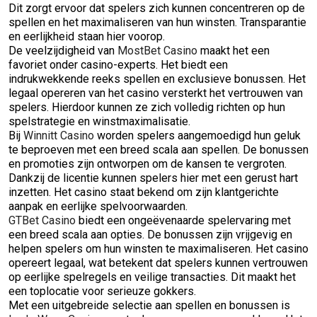
Dit zorgt ervoor dat spelers zich kunnen concentreren op de
spellen en het maximaliseren van hun winsten. Transparantie
en eerlijkheid staan hier voorop.
De veelzijdigheid van
MostBet Casino
maakt het een
favoriet onder casino-experts. Het biedt een
indrukwekkende reeks spellen en exclusieve bonussen. Het
legaal opereren van het casino versterkt het vertrouwen van
spelers. Hierdoor kunnen ze zich volledig richten op hun
spelstrategie en winstmaximalisatie.
Bij
Winnitt Casino
worden spelers aangemoedigd hun geluk
te beproeven met een breed scala aan spellen. De bonussen
en promoties zijn ontworpen om de kansen te vergroten.
Dankzij de licentie kunnen spelers hier met een gerust hart
inzetten. Het casino staat bekend om zijn klantgerichte
aanpak en eerlijke spelvoorwaarden.
GTBet Casino
biedt een ongeëvenaarde spelervaring met
een breed scala aan opties. De bonussen zijn vrijgevig en
helpen spelers om hun winsten te maximaliseren. Het casino
opereert legaal, wat betekent dat spelers kunnen vertrouwen
op eerlijke spelregels en veilige transacties. Dit maakt het
een toplocatie voor serieuze gokkers.
Met een uitgebreide selectie aan spellen en bonussen is