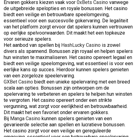
Ervaren gokkers kiezen vaak voor
0xBets Casino
vanwege
de uitgebreide spelopties en royale bonussen. Het casino
biedt een veilige en betrouwbare speelomgeving,
essentieel voor een succesvolle gokervaring. De legaliteit
van het platform zorgt ervoor dat spelers kunnen vertrouwen
op eerlijke spelvoorwaarden. Dit maakt het een topkeuze
voor serieuze spelers.
Het aanbod van spellen bij
HashLucky Casino
is zowel
divers als spannend. Bonussen zijn royaal en helpen spelers
hun winsten te maximaliseren. Het casino opereert legaal en
biedt een veilige speelomgeving, wat essentieel is voor een
eerlijke kans op succes. Hierdoor kunnen spelers genieten
van een zorgeloze speelervaring.
GXBet Casino
biedt een unieke spelervaring met een breed
scala aan opties. Bonussen zijn ontworpen om de
spelervaring te verbeteren en spelers te helpen hun winsten
te vergroten. Het casino opereert onder een strikte
vergunning, wat zorgt voor eerlijkheid en betrouwbaarheid.
Dit maakt het een favoriet onder ervaren gokkers.
Bij
Manga Casino
kunnen spelers genieten van een
gevarieerde selectie aan spellen en lucratieve bonussen.
Het casino zorgt voor een veilige en gereguleerde
omgeving, essentieel voor een betrouwbare speelervaring.