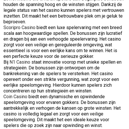
houden de spanning hoog en de winsten stijgen. Dankzij de
legale status van het casino kunnen spelers met vertrouwen
inzetten. Dit maakt het een betrouwbare plek om je geluk te
beproeven.
Scoripro Casino
biedt een luxe spelervaring met een breed
scala aan hoogwaardige spellen. De bonussen zijn lucratief
en dragen bij aan een verhoogde speelervaring. Het casino
zorgt voor een veilige en gereguleerde omgeving, wat
essentieel is voor een eerlijke kans om te winnen. Het is
een perfecte keuze voor de serieuze gokker.
Bij
N1 Casino
staat innovatie voorop met unieke spellen en
strategieën. De bonussen zijn ontworpen om de
bankrekening van de spelers te versterken. Het casino
opereert onder een strikte vergunning, wat zorgt voor een
eerlijke speelomgeving. Hierdoor kunnen spelers zich
concentreren op hun strategieën en winsten.
Coin Casino
biedt een dynamische en opwindende
speelomgeving voor ervaren gokkers. De bonussen zijn
aantrekkelijk en verhogen de kansen op grote winsten. Het
casino is volledig legaal en zorgt voor een veilige
speelomgeving. Dit maakt het een ideale keuze voor
spelers die op zoek zijn naar opwinding en winst.