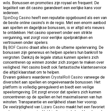
wils. Bonussen en promoties zijn royaal en frequent. De
legaliteit van dit casino garandeert een eerlijke kans voor
iedereen.
SpinDog Casino
heeft een reputatie opgebouwd als een van
de beste online casino's in de regio. Met een enorm aanbod
aan spellen en dagelijkse bonussen, is er altijd iets nieuws
te ontdekken. Het casino opereert onder een strikte
vergunning, wat zorgt voor eerlijke spelpraktijken en
vertrouwen onder spelers.
Bij
BOF Casino
draait alles om de ultieme spelervaring. De
bonussen zijn genereus en helpen spelers hun bankroll te
vergroten. Dankzij de legale status kunnen spelers zich
concentreren op winnen zonder zich zorgen te maken over
veiligheid. Het casino biedt ook fantastische klantenservice
die altijd klaarstaat om te helpen.
Ervaren gokkers waarderen
CrystalRoll Casino
vanwege de
diversiteit aan spellen en ongeëvenaarde bonussen. Het
platform is volledig gereguleerd en biedt een veilige
speelomgeving. Dit zorgt ervoor dat spelers zich kunnen
concentreren op de spellen en het maximaliseren van hun
winsten. Transparantie en eerlijkheid staan hier voorop.
De veelzijdigheid van
Lizaro Casino
maakt het een favoriet