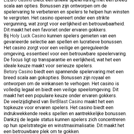
scala aan opties. Bonussen zijn ontworpen om de
spelervaring te verbeteren en spelers te helpen hun winsten
te vergroten. Het casino opereert onder een strikte
vergunning, wat zorgt voor eerlijkheid en betrouwbaarheid.
Dit maakt het een favoriet onder ervaren gokkers.
Bij
Holy Luck Casino
kunnen spelers genieten van een
gevarieerde selectie aan spellen en lucratieve bonussen.
Het casino zorgt voor een veilige en gereguleerde
omgeving, essentieel voor een betrouwbare speelervaring.
De focus ligt op transparantie en eerlijkheid, wat het een
ideale keuze maakt voor serieuze spelers.
Betory Casino
biedt een spannende spelervaring met een
breed scala aan gokopties. Bonussen zijn royaal en
ontworpen om de winkansen te verhogen. Het casino is
volledig legaal en biedt een veilige speelomgeving. Dit
maakt het een populaire keuze onder ervaren gokkers.
De veelzijdigheid van
BetBlast Casino
maakt het een
topkeuze voor ervaren spelers. Het casino biedt een
indrukwekkende reeks spellen en aantrekkelijke bonussen.
Dankzij de legale status kunnen spelers zich concentreren
op hun spelstrategie en winstmaximalisatie. Dit maakt het
een betrouwbare plek om te gokken.