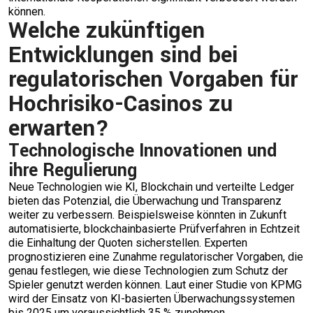
können.
Welche zukünftigen
Entwicklungen sind bei
regulatorischen Vorgaben für
Hochrisiko-Casinos zu
erwarten?
Technologische Innovationen und
ihre Regulierung
Neue Technologien wie KI, Blockchain und verteilte Ledger
bieten das Potenzial, die Überwachung und Transparenz
weiter zu verbessern. Beispielsweise könnten in Zukunft
automatisierte, blockchainbasierte Prüfverfahren in Echtzeit
die Einhaltung der Quoten sicherstellen. Experten
prognostizieren eine Zunahme regulatorischer Vorgaben, die
genau festlegen, wie diese Technologien zum Schutz der
Spieler genutzt werden können. Laut einer Studie von KPMG
wird der Einsatz von KI-basierten Überwachungssystemen
bis 2025 um voraussichtlich 35 % zunehmen.