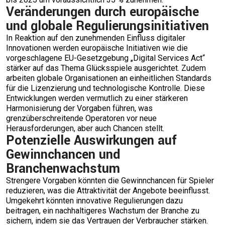
Veränderungen durch europäische
und globale Regulierungsinitiativen
In Reaktion auf den zunehmenden Einfluss digitaler
Innovationen werden europäische Initiativen wie die
vorgeschlagene EU-Gesetzgebung „Digital Services Act“
stärker auf das Thema Glücksspiele ausgerichtet. Zudem
arbeiten globale Organisationen an einheitlichen Standards
für die Lizenzierung und technologische Kontrolle. Diese
Entwicklungen werden vermutlich zu einer stärkeren
Harmonisierung der Vorgaben führen, was
grenzüberschreitende Operatoren vor neue
Herausforderungen, aber auch Chancen stellt.
Potenzielle Auswirkungen auf
Gewinnchancen und
Branchenwachstum
Strengere Vorgaben könnten die Gewinnchancen für Spieler
reduzieren, was die Attraktivität der Angebote beeinflusst.
Umgekehrt könnten innovative Regulierungen dazu
beitragen, ein nachhaltigeres Wachstum der Branche zu
sichern, indem sie das Vertrauen der Verbraucher stärken.