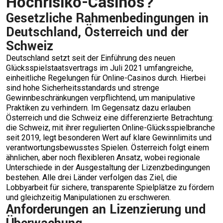
Hochrisiko-Casinos?
Gesetzliche Rahmenbedingungen in
Deutschland, Österreich und der
Schweiz
Deutschland setzt seit der Einführung des neuen
Glücksspielstaatsvertrags im Juli 2021 umfangreiche,
einheitliche Regelungen für Online-Casinos durch. Hierbei
sind hohe Sicherheitsstandards und strenge
Gewinnbeschränkungen verpflichtend, um manipulative
Praktiken zu verhindern. Im Gegensatz dazu erlauben
Österreich und die Schweiz eine differenzierte Betrachtung:
die Schweiz, mit ihrer regulierten Online-Glücksspielbranche
seit 2019, legt besonderen Wert auf klare Gewinnlimits und
verantwortungsbewusstes Spielen. Österreich folgt einem
ähnlichen, aber noch flexibleren Ansatz, wobei regionale
Unterschiede in der Ausgestaltung der Lizenzbedingungen
bestehen. Alle drei Länder verfolgen das Ziel, die
Lobbyarbeit für sichere, transparente Spielplätze zu fördern
und gleichzeitig Manipulationen zu erschweren.
Anforderungen an Lizenzierung und