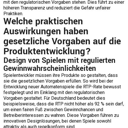
mit den regulatorischen Vorgaben stehen. Dies führt zu einer
höheren Transparenz und reduziert die Gefahr unfairer
Praktiken.
Welche praktischen
Auswirkungen haben
gesetzliche Vorgaben auf die
Produktentwicklung?
Design von Spielen mit regulierten
Gewinnwahrscheinlichkeiten
Spielentwickler müssen ihre Produkte so gestalten, dass
sie die gesetzlichen Vorgaben erfüllen. So wird bei der
Entwicklung neuer Automatenspiele die RTP-Rate bewusst
festgelegt und im Einklang mit den regulatorischen
Vorgaben gestaltet. Für Deutschland bedeutet dies
beispielsweise, dass die RTP nicht höher als 92 % sein darf,
um einen fairen Fuß zwischen Gewinnchancen und
Betreiberinteressen zu wahren. Diese Vorgaben führen zu
innovativen Designlösungen, bei denen Spiele sowohl
attraktiv als auch regelkonform sind.