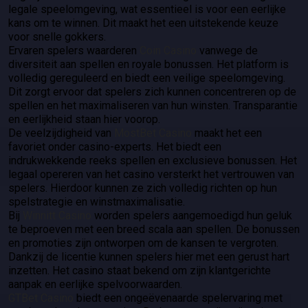
legale speelomgeving, wat essentieel is voor een eerlijke
kans om te winnen. Dit maakt het een uitstekende keuze
voor snelle gokkers.
Ervaren spelers waarderen
Coin Casino
vanwege de
diversiteit aan spellen en royale bonussen. Het platform is
volledig gereguleerd en biedt een veilige speelomgeving.
Dit zorgt ervoor dat spelers zich kunnen concentreren op de
spellen en het maximaliseren van hun winsten. Transparantie
en eerlijkheid staan hier voorop.
De veelzijdigheid van
MostBet Casino
maakt het een
favoriet onder casino-experts. Het biedt een
indrukwekkende reeks spellen en exclusieve bonussen. Het
legaal opereren van het casino versterkt het vertrouwen van
spelers. Hierdoor kunnen ze zich volledig richten op hun
spelstrategie en winstmaximalisatie.
Bij
Winnitt Casino
worden spelers aangemoedigd hun geluk
te beproeven met een breed scala aan spellen. De bonussen
en promoties zijn ontworpen om de kansen te vergroten.
Dankzij de licentie kunnen spelers hier met een gerust hart
inzetten. Het casino staat bekend om zijn klantgerichte
aanpak en eerlijke spelvoorwaarden.
GTBet Casino
biedt een ongeëvenaarde spelervaring met