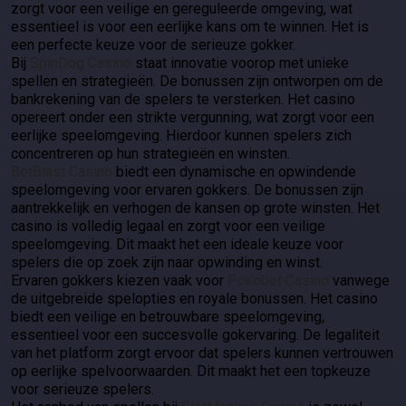
zorgt voor een veilige en gereguleerde omgeving, wat
essentieel is voor een eerlijke kans om te winnen. Het is
een perfecte keuze voor de serieuze gokker.
Bij
SpinDog Casino
staat innovatie voorop met unieke
spellen en strategieën. De bonussen zijn ontworpen om de
bankrekening van de spelers te versterken. Het casino
opereert onder een strikte vergunning, wat zorgt voor een
eerlijke speelomgeving. Hierdoor kunnen spelers zich
concentreren op hun strategieën en winsten.
BetBlast Casino
biedt een dynamische en opwindende
speelomgeving voor ervaren gokkers. De bonussen zijn
aantrekkelijk en verhogen de kansen op grote winsten. Het
casino is volledig legaal en zorgt voor een veilige
speelomgeving. Dit maakt het een ideale keuze voor
spelers die op zoek zijn naar opwinding en winst.
Ervaren gokkers kiezen vaak voor
Pokobet Casino
vanwege
de uitgebreide spelopties en royale bonussen. Het casino
biedt een veilige en betrouwbare speelomgeving,
essentieel voor een succesvolle gokervaring. De legaliteit
van het platform zorgt ervoor dat spelers kunnen vertrouwen
op eerlijke spelvoorwaarden. Dit maakt het een topkeuze
voor serieuze spelers.