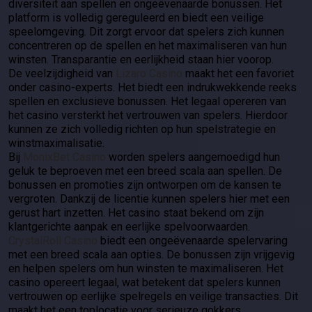
diversiteit aan spellen en ongeëvenaarde bonussen. Het
platform is volledig gereguleerd en biedt een veilige
speelomgeving. Dit zorgt ervoor dat spelers zich kunnen
concentreren op de spellen en het maximaliseren van hun
winsten. Transparantie en eerlijkheid staan hier voorop.
De veelzijdigheid van
Lizaro Casino
maakt het een favoriet
onder casino-experts. Het biedt een indrukwekkende reeks
spellen en exclusieve bonussen. Het legaal opereren van
het casino versterkt het vertrouwen van spelers. Hierdoor
kunnen ze zich volledig richten op hun spelstrategie en
winstmaximalisatie.
Bij
MonixBet Casino
worden spelers aangemoedigd hun
geluk te beproeven met een breed scala aan spellen. De
bonussen en promoties zijn ontworpen om de kansen te
vergroten. Dankzij de licentie kunnen spelers hier met een
gerust hart inzetten. Het casino staat bekend om zijn
klantgerichte aanpak en eerlijke spelvoorwaarden.
CrystalRoll Casino
biedt een ongeëvenaarde spelervaring
met een breed scala aan opties. De bonussen zijn vrijgevig
en helpen spelers om hun winsten te maximaliseren. Het
casino opereert legaal, wat betekent dat spelers kunnen
vertrouwen op eerlijke spelregels en veilige transacties. Dit
maakt het een toplocatie voor serieuze gokkers.