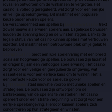
royaal en ontworpen om de winkansen te vergroten. Het
casino is volledig gereguleerd, wat zorgt voor een eerlijke
en veilige speelomgeving. Dit maakt het een populaire
keuze onder ervaren spelers.
De verscheidenheid aan spellen bij
LuckyWave Casino
trekt
zowel nieuwe als ervaren spelers aan. Dagelijkse bonussen
houden de spanning hoog en de winsten stijgen. Dankzij de
legale status van het casino kunnen spelers met vertrouwen
inzetten. Dit maakt het een betrouwbare plek om je geluk te
beproeven.
Scoripro Casino
biedt een luxe spelervaring met een breed
scala aan hoogwaardige spellen. De bonussen zijn lucratief
en dragen bij aan een verhoogde speelervaring. Het casino
zorgt voor een veilige en gereguleerde omgeving, wat
essentieel is voor een eerlijke kans om te winnen. Het is
een perfecte keuze voor de serieuze gokker.
Bij
N1 Casino
staat innovatie voorop met unieke spellen en
strategieën. De bonussen zijn ontworpen om de
bankrekening van de spelers te versterken. Het casino
opereert onder een strikte vergunning, wat zorgt voor een
eerlijke speelomgeving. Hierdoor kunnen spelers zich
concentreren op hun strategieën en winsten.