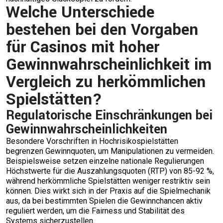
Welche Unterschiede
bestehen bei den Vorgaben
für Casinos mit hoher
Gewinnwahrscheinlichkeit im
Vergleich zu herkömmlichen
Spielstätten?
Regulatorische Einschränkungen bei
Gewinnwahrscheinlichkeiten
Besondere Vorschriften in Hochrisikospielstätten
begrenzen Gewinnquoten, um Manipulationen zu vermeiden.
Beispielsweise setzen einzelne nationale Regulierungen
Höchstwerte für die Auszahlungsquoten (RTP) von 85-92 %,
während herkömmliche Spielstätten weniger restriktiv sein
können. Dies wirkt sich in der Praxis auf die Spielmechanik
aus, da bei bestimmten Spielen die Gewinnchancen aktiv
reguliert werden, um die Fairness und Stabilität des
Systems sicherzustellen.