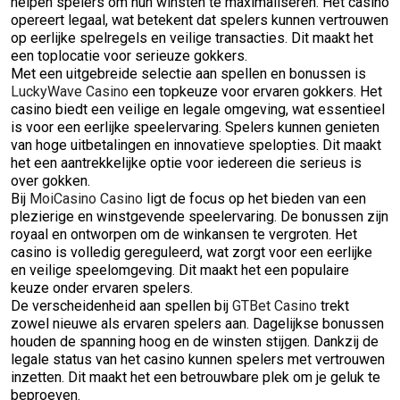
helpen spelers om hun winsten te maximaliseren. Het casino
opereert legaal, wat betekent dat spelers kunnen vertrouwen
op eerlijke spelregels en veilige transacties. Dit maakt het
een toplocatie voor serieuze gokkers.
Met een uitgebreide selectie aan spellen en bonussen is
LuckyWave Casino
een topkeuze voor ervaren gokkers. Het
casino biedt een veilige en legale omgeving, wat essentieel
is voor een eerlijke speelervaring. Spelers kunnen genieten
van hoge uitbetalingen en innovatieve spelopties. Dit maakt
het een aantrekkelijke optie voor iedereen die serieus is
over gokken.
Bij
MoiCasino Casino
ligt de focus op het bieden van een
plezierige en winstgevende speelervaring. De bonussen zijn
royaal en ontworpen om de winkansen te vergroten. Het
casino is volledig gereguleerd, wat zorgt voor een eerlijke
en veilige speelomgeving. Dit maakt het een populaire
keuze onder ervaren spelers.
De verscheidenheid aan spellen bij
GTBet Casino
trekt
zowel nieuwe als ervaren spelers aan. Dagelijkse bonussen
houden de spanning hoog en de winsten stijgen. Dankzij de
legale status van het casino kunnen spelers met vertrouwen
inzetten. Dit maakt het een betrouwbare plek om je geluk te
beproeven.