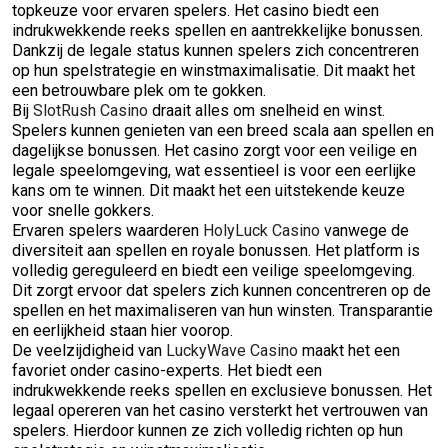
topkeuze voor ervaren spelers. Het casino biedt een
indrukwekkende reeks spellen en aantrekkelijke bonussen.
Dankzij de legale status kunnen spelers zich concentreren
op hun spelstrategie en winstmaximalisatie. Dit maakt het
een betrouwbare plek om te gokken.
Bij
SlotRush Casino
draait alles om snelheid en winst.
Spelers kunnen genieten van een breed scala aan spellen en
dagelijkse bonussen. Het casino zorgt voor een veilige en
legale speelomgeving, wat essentieel is voor een eerlijke
kans om te winnen. Dit maakt het een uitstekende keuze
voor snelle gokkers.
Ervaren spelers waarderen
HolyLuck Casino
vanwege de
diversiteit aan spellen en royale bonussen. Het platform is
volledig gereguleerd en biedt een veilige speelomgeving.
Dit zorgt ervoor dat spelers zich kunnen concentreren op de
spellen en het maximaliseren van hun winsten. Transparantie
en eerlijkheid staan hier voorop.
De veelzijdigheid van
LuckyWave Casino
maakt het een
favoriet onder casino-experts. Het biedt een
indrukwekkende reeks spellen en exclusieve bonussen. Het
legaal opereren van het casino versterkt het vertrouwen van
spelers. Hierdoor kunnen ze zich volledig richten op hun