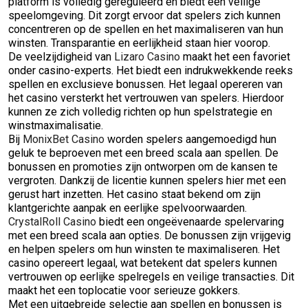
platform is volledig gereguleerd en biedt een veilige
speelomgeving. Dit zorgt ervoor dat spelers zich kunnen
concentreren op de spellen en het maximaliseren van hun
winsten. Transparantie en eerlijkheid staan hier voorop.
De veelzijdigheid van
Lizaro Casino
maakt het een favoriet
onder casino-experts. Het biedt een indrukwekkende reeks
spellen en exclusieve bonussen. Het legaal opereren van
het casino versterkt het vertrouwen van spelers. Hierdoor
kunnen ze zich volledig richten op hun spelstrategie en
winstmaximalisatie.
Bij
MonixBet Casino
worden spelers aangemoedigd hun
geluk te beproeven met een breed scala aan spellen. De
bonussen en promoties zijn ontworpen om de kansen te
vergroten. Dankzij de licentie kunnen spelers hier met een
gerust hart inzetten. Het casino staat bekend om zijn
klantgerichte aanpak en eerlijke spelvoorwaarden.
CrystalRoll Casino
biedt een ongeëvenaarde spelervaring
met een breed scala aan opties. De bonussen zijn vrijgevig
en helpen spelers om hun winsten te maximaliseren. Het
casino opereert legaal, wat betekent dat spelers kunnen
vertrouwen op eerlijke spelregels en veilige transacties. Dit
maakt het een toplocatie voor serieuze gokkers.
Met een uitgebreide selectie aan spellen en bonussen is