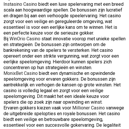
Instasino Casino
biedt een luxe spelervaring met een breed
scala aan hoogwaardige spellen. De bonussen zijn lucratief
en dragen bij aan een verhoogde speelervaring. Het casino
zorgt voor een veilige en gereguleerde omgeving, wat
essentieel is voor een eerlijke kans om te winnen. Het is
een perfecte keuze voor de serieuze gokker.
Bij
WinOrio Casino
staat innovatie voorop met unieke spellen
en strategieën. De bonussen zijn ontworpen om de
bankrekening van de spelers te versterken. Het casino
opereert onder een strikte vergunning, wat zorgt voor een
eerlijke speelomgeving. Hierdoor kunnen spelers zich
concentreren op hun strategieën en winsten.
MonixBet Casino
biedt een dynamische en opwindende
speelomgeving voor ervaren gokkers. De bonussen zijn
aantrekkelijk en verhogen de kansen op grote winsten. Het
casino is volledig legaal en zorgt voor een veilige
speelomgeving. Dit maakt het een ideale keuze voor
spelers die op zoek zijn naar opwinding en winst.
Ervaren gokkers kiezen vaak voor
Millioner Casino
vanwege
de uitgebreide spelopties en royale bonussen. Het casino
biedt een veilige en betrouwbare speelomgeving,
essentieel voor een succesvolle gokervaring. De legaliteit