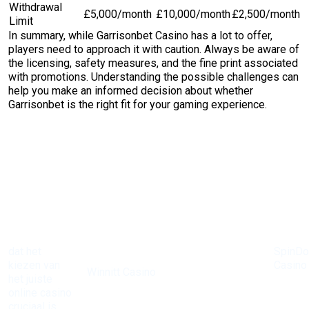
Withdrawal
£5,000/month
£10,000/month
£2,500/month
Limit
In summary, while Garrisonbet Casino has a lot to offer,
players need to approach it with caution. Always be aware of
the licensing, safety measures, and the fine print associated
with promotions. Understanding the possible challenges can
help you make an informed decision about whether
Garrisonbet is the right fit for your gaming experience.
dat het
SpinD
Bij
kiezen van
Casino
Winnitt Casino
het juiste
heeft 
zijn de
online casino
reputat
mogelijkheden
cruciaal is
opgeb