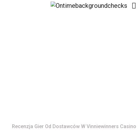
Recenzja Gier Od
Dostawców W
Vinniewinners Casino
Home
Recenzja Gier Od Dostawców W Vinniewinners Casino