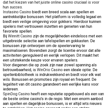
dat het kiezen van het juiste online casino cruciaal is voor
hun succes.
Instasino Casino
biedt een breed scala aan spellen en
aantrekkelijke bonussen. Het platform is volledig legaal en
biedt een veilige omgeving voor gokkers. Hierdoor kunnen
spelers met vertrouwen inzetten en genieten van hun
favoriete spellen.
Bij
Winnitt Casino
zijn de mogelijkheden eindeloos met een
uitgebreide selectie aan tafelspellen en gokkasten. De
bonussen zijn ontworpen om de speelervaring te
maximaliseren. Bovendien zorgt de licentie ervoor dat alle
activiteiten gereguleerd en eerlijk verlopen. Dit maakt het
een uitstekende keuze voor ervaren spelers.
Voor diegenen die op zoek zijn naar zowel spanning als
betrouwbaarheid, is
WinOrio Casino
een ideale optie. De
spellenbibliotheek is indrukwekkend en biedt voor elk wat
wils. Bonussen en promoties zijn royaal en frequent. De
legaliteit van dit casino garandeert een eerlijke kans voor
iedereen.
SpinDog Casino
heeft een reputatie opgebouwd als een van
de beste online casino's in de regio. Met een enorm aanbod
aan spellen en dagelijkse bonussen, is er altijd iets nieuws