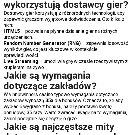
wykorzystują dostawcy gier?
Dostawcy gier korzystają z różnorodnych technologii, aby
zapewnić graczom wyjątkowe doświadczenia. Oto kilka z
nich:
HTML5
– pozwala na płynne działanie gier na różnych
urządzeniach.
Random Number Generator (RNG)
– zapewnia losowość
wyników gier, co jest kluczowe w kontekście
sprawiedliwości.
Live Streaming
– umożliwia grę w czasie rzeczywistym z
krupierami na żywo.
Jakie są wymagania
dotyczące zakładów?
W vinniewinners casino typowe wymagania dotyczące
zakładów wynoszą
35x
dla bonusów. Oznacza to, że aby
wypłacić wygrane z bonusu, należy postawić kwotę
bonusową 35 razy. Warto zwracać uwagę na te wymagania,
zanim podejmie się decyzję o grze.
Jakie są najczęstsze mity