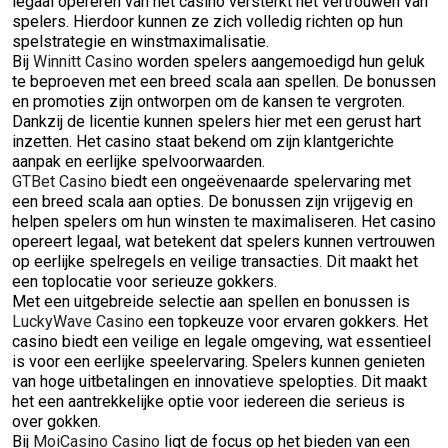
legaal opereren van het casino versterkt het vertrouwen van
spelers. Hierdoor kunnen ze zich volledig richten op hun
spelstrategie en winstmaximalisatie.
Bij
Winnitt Casino
worden spelers aangemoedigd hun geluk
te beproeven met een breed scala aan spellen. De bonussen
en promoties zijn ontworpen om de kansen te vergroten.
Dankzij de licentie kunnen spelers hier met een gerust hart
inzetten. Het casino staat bekend om zijn klantgerichte
aanpak en eerlijke spelvoorwaarden.
GTBet Casino
biedt een ongeëvenaarde spelervaring met
een breed scala aan opties. De bonussen zijn vrijgevig en
helpen spelers om hun winsten te maximaliseren. Het casino
opereert legaal, wat betekent dat spelers kunnen vertrouwen
op eerlijke spelregels en veilige transacties. Dit maakt het
een toplocatie voor serieuze gokkers.
Met een uitgebreide selectie aan spellen en bonussen is
LuckyWave Casino
een topkeuze voor ervaren gokkers. Het
casino biedt een veilige en legale omgeving, wat essentieel
is voor een eerlijke speelervaring. Spelers kunnen genieten
van hoge uitbetalingen en innovatieve spelopties. Dit maakt
het een aantrekkelijke optie voor iedereen die serieus is
over gokken.
Bij
MoiCasino Casino
ligt de focus op het bieden van een