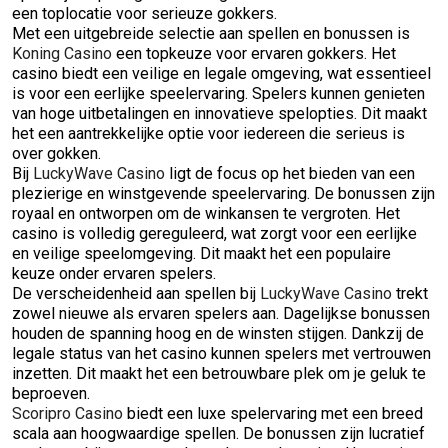
een toplocatie voor serieuze gokkers.
Met een uitgebreide selectie aan spellen en bonussen is
Koning Casino
een topkeuze voor ervaren gokkers. Het
casino biedt een veilige en legale omgeving, wat essentieel
is voor een eerlijke speelervaring. Spelers kunnen genieten
van hoge uitbetalingen en innovatieve spelopties. Dit maakt
het een aantrekkelijke optie voor iedereen die serieus is
over gokken.
Bij
LuckyWave Casino
ligt de focus op het bieden van een
plezierige en winstgevende speelervaring. De bonussen zijn
royaal en ontworpen om de winkansen te vergroten. Het
casino is volledig gereguleerd, wat zorgt voor een eerlijke
en veilige speelomgeving. Dit maakt het een populaire
keuze onder ervaren spelers.
De verscheidenheid aan spellen bij
LuckyWave Casino
trekt
zowel nieuwe als ervaren spelers aan. Dagelijkse bonussen
houden de spanning hoog en de winsten stijgen. Dankzij de
legale status van het casino kunnen spelers met vertrouwen
inzetten. Dit maakt het een betrouwbare plek om je geluk te
beproeven.
Scoripro Casino
biedt een luxe spelervaring met een breed
scala aan hoogwaardige spellen. De bonussen zijn lucratief