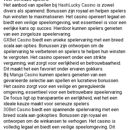
Het aanbod van spellen bij
HashLucky Casino
is zowel
divers als spannend. Bonussen zijn royaal en helpen spelers
hun winsten te maximaliseren. Het casino opereert legaal en
biedt een veilige speelomgeving, wat essentieel is voor een
eerlijke kans op succes. Hierdoor kunnen spelers genieten
van een zorgeloze speelervaring.
GXBet Casino
biedt een unieke spelervaring met een breed
scala aan opties. Bonussen zijn ontworpen om de
spelervaring te verbeteren en spelers te helpen hun winsten
te vergroten. Het casino opereert onder een strikte
vergunning, wat zorgt voor eerlijkheid en betrouwbaarheid.
Dit maakt het een favoriet onder ervaren gokkers.
Bij
Manga Casino
kunnen spelers genieten van een
gevarieerde selectie aan spellen en lucratieve bonussen.
Het casino zorgt voor een veilige en gereguleerde
omgeving, essentieel voor een betrouwbare speelervaring.
De focus ligt op transparantie en eerlijkheid, wat het een
ideale keuze maakt voor serieuze spelers.
30Bet Casino
biedt een spannende spelervaring met een
breed scala aan gokopties. Bonussen zijn royaal en
ontworpen om de winkansen te verhogen. Het casino is
volledig legaal en biedt een veilige speelomgeving. Dit