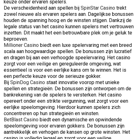
keuze onder ervaren spelers.
De verscheidenheid aan spellen bij
SpinStar Casino
trekt
zowel nieuwe als ervaren spelers aan. Dagelijkse bonussen
houden de spanning hoog en de winsten stijgen. Dankzij de
legale status van het casino kunnen spelers met vertrouwen
inzetten. Dit maakt het een betrouwbare plek om je geluk te
beproeven.
Millioner Casino
biedt een luxe spelervaring met een breed
scala aan hoogwaardige spellen. De bonussen zijn lucratief
en dragen bij aan een verhoogde speelervaring. Het casino
zorgt voor een veilige en gereguleerde omgeving, wat
essentieel is voor een eerlijke kans om te winnen. Het is
een perfecte keuze voor de serieuze gokker.
Bij
SpinDog Casino
staat innovatie voorop met unieke
spellen en strategieën. De bonussen zijn ontworpen om de
bankrekening van de spelers te versterken. Het casino
opereert onder een strikte vergunning, wat zorgt voor een
eerlijke speelomgeving. Hierdoor kunnen spelers zich
concentreren op hun strategieën en winsten.
BetBlast Casino
biedt een dynamische en opwindende
speelomgeving voor ervaren gokkers. De bonussen zijn
aantrekkelijk en verhogen de kansen op grote winsten. Het
casino is volledig legaal en zorgt voor een veilige