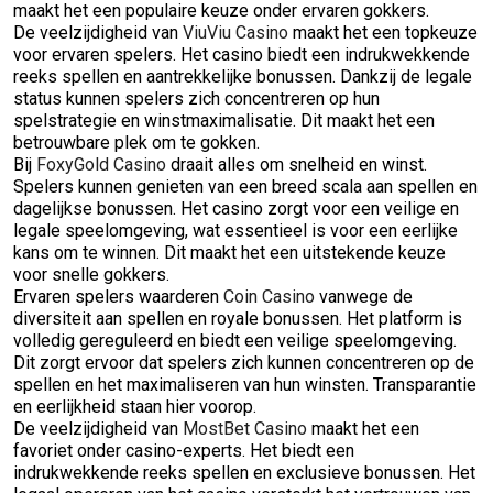
maakt het een populaire keuze onder ervaren gokkers.
De veelzijdigheid van
ViuViu Casino
maakt het een topkeuze
voor ervaren spelers. Het casino biedt een indrukwekkende
reeks spellen en aantrekkelijke bonussen. Dankzij de legale
status kunnen spelers zich concentreren op hun
spelstrategie en winstmaximalisatie. Dit maakt het een
betrouwbare plek om te gokken.
Bij
FoxyGold Casino
draait alles om snelheid en winst.
Spelers kunnen genieten van een breed scala aan spellen en
dagelijkse bonussen. Het casino zorgt voor een veilige en
legale speelomgeving, wat essentieel is voor een eerlijke
kans om te winnen. Dit maakt het een uitstekende keuze
voor snelle gokkers.
Ervaren spelers waarderen
Coin Casino
vanwege de
diversiteit aan spellen en royale bonussen. Het platform is
volledig gereguleerd en biedt een veilige speelomgeving.
Dit zorgt ervoor dat spelers zich kunnen concentreren op de
spellen en het maximaliseren van hun winsten. Transparantie
en eerlijkheid staan hier voorop.
De veelzijdigheid van
MostBet Casino
maakt het een
favoriet onder casino-experts. Het biedt een
indrukwekkende reeks spellen en exclusieve bonussen. Het