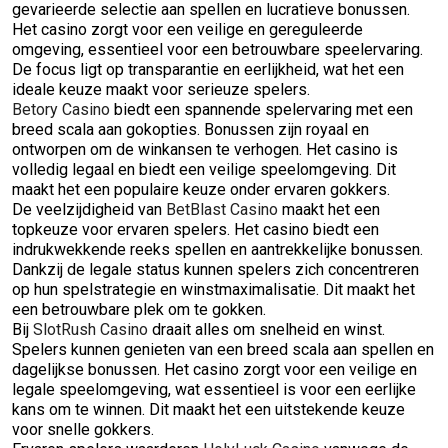
gevarieerde selectie aan spellen en lucratieve bonussen.
Het casino zorgt voor een veilige en gereguleerde
omgeving, essentieel voor een betrouwbare speelervaring.
De focus ligt op transparantie en eerlijkheid, wat het een
ideale keuze maakt voor serieuze spelers.
Betory Casino
biedt een spannende spelervaring met een
breed scala aan gokopties. Bonussen zijn royaal en
ontworpen om de winkansen te verhogen. Het casino is
volledig legaal en biedt een veilige speelomgeving. Dit
maakt het een populaire keuze onder ervaren gokkers.
De veelzijdigheid van
BetBlast Casino
maakt het een
topkeuze voor ervaren spelers. Het casino biedt een
indrukwekkende reeks spellen en aantrekkelijke bonussen.
Dankzij de legale status kunnen spelers zich concentreren
op hun spelstrategie en winstmaximalisatie. Dit maakt het
een betrouwbare plek om te gokken.
Bij
SlotRush Casino
draait alles om snelheid en winst.
Spelers kunnen genieten van een breed scala aan spellen en
dagelijkse bonussen. Het casino zorgt voor een veilige en
legale speelomgeving, wat essentieel is voor een eerlijke
kans om te winnen. Dit maakt het een uitstekende keuze
voor snelle gokkers.