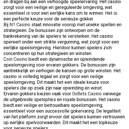
en dragen bij aan een verhoogde speelervaring. Het casino
zorgt voor een veilige en gereguleerde omgeving, wat
essentieel is voor een eerlijke kans om te winnen. Het is
een perfecte keuze voor de serieuze gokker.
Bij
N1 Casino
staat innovatie voorop met unieke spellen en
strategieën. De bonussen zijn ontworpen om de
bankrekening van de spelers te versterken. Het casino
opereert onder een strikte vergunning, wat zorgt voor een
eerlijke speelomgeving. Hierdoor kunnen spelers zich
concentreren op hun strategieën en winsten.
Coin Casino
biedt een dynamische en opwindende
speelomgeving voor ervaren gokkers. De bonussen zijn
aantrekkelijk en verhogen de kansen op grote winsten. Het
casino is volledig legaal en zorgt voor een veilige
speelomgeving. Dit maakt het een ideale keuze voor
spelers die op zoek zijn naar opwinding en winst.
Ervaren gokkers kiezen vaak voor
0xBets Casino
vanwege
de uitgebreide spelopties en royale bonussen. Het casino
biedt een veilige en betrouwbare speelomgeving,
essentieel voor een succesvolle gokervaring. De legaliteit
van het platform zorgt ervoor dat spelers kunnen vertrouwen
op eerlijke spelvoorwaarden. Dit maakt het een topkeuze
voor serieuze spelers.