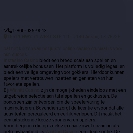
">
1-800-935-9013
15511 HWY 71 WEST STE 110, #140 Austin, TX 78738
dat het kiezen van het juiste online casino cruciaal is voor
hun succes.
Instasino Casino
biedt een breed scala aan spellen en
aantrekkelijke bonussen. Het platform is volledig legaal en
biedt een veilige omgeving voor gokkers. Hierdoor kunnen
spelers met vertrouwen inzetten en genieten van hun
favoriete spellen.
Bij
Winnitt Casino
zijn de mogelijkheden eindeloos met een
uitgebreide selectie aan tafelspellen en gokkasten. De
bonussen zijn ontworpen om de speelervaring te
maximaliseren. Bovendien zorgt de licentie ervoor dat alle
activiteiten gereguleerd en eerlijk verlopen. Dit maakt het
een uitstekende keuze voor ervaren spelers.
Voor diegenen die op zoek zijn naar zowel spanning als
betrouwbaarheid, is
WinOrio Casino
een ideale optie. De