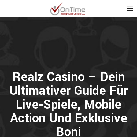
Realz Casino – Dein
Ultimativer Guide Für
Live‑Spiele, Mobile
Action Und Exklusive
Boni