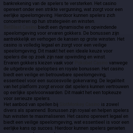
bankrekening van de spelers te versterken. Het casino
opereert onder een strikte vergunning, wat zorgt voor een
eerlijke speelomgeving. Hierdoor kunnen spelers zich
concentreren op hun strategieën en winsten.
BetBlast Casino
biedt een dynamische en opwindende
speelomgeving voor ervaren gokkers. De bonussen zijn
aantrekkelijk en verhogen de kansen op grote winsten. Het
casino is volledig legaal en zorgt voor een veilige
speelomgeving. Dit maakt het een ideale keuze voor
spelers die op zoek zijn naar opwinding en winst.
Ervaren gokkers kiezen vaak voor
Pokobet Casino
vanwege
de uitgebreide spelopties en royale bonussen. Het casino
biedt een veilige en betrouwbare speelomgeving,
essentieel voor een succesvolle gokervaring. De legaliteit
van het platform zorgt ervoor dat spelers kunnen vertrouwen
op eerlijke spelvoorwaarden. Dit maakt het een topkeuze
voor serieuze spelers.
Het aanbod van spellen bij
SlotMonkey Casino
is zowel
divers als spannend. Bonussen zijn royaal en helpen spelers
hun winsten te maximaliseren. Het casino opereert legaal en
biedt een veilige speelomgeving, wat essentieel is voor een
eerlijke kans op succes. Hierdoor kunnen spelers genieten