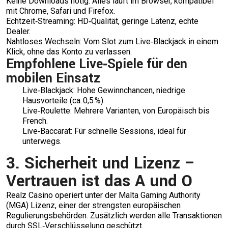
Keine Downloads nötig: Alles läuft im Browser, kompatibel
mit Chrome, Safari und Firefox.
Echtzeit‑Streaming: HD‑Qualität, geringe Latenz, echte
Dealer.
Nahtloses Wechseln: Vom Slot zum Live‑Blackjack in einem
Klick, ohne das Konto zu verlassen.
Empfohlene Live‑Spiele für den
mobilen Einsatz
Live‑Blackjack: Hohe Gewinnchancen, niedrige
Hausvorteile (ca. 0,5 %).
Live‑Roulette: Mehrere Varianten, von Europäisch bis
French.
Live‑Baccarat: Für schnelle Sessions, ideal für
unterwegs.
3. Sicherheit und Lizenz –
Vertrauen ist das A und O
Realz Casino operiert unter der Malta Gaming Authority
(MGA) Lizenz, einer der strengsten europäischen
Regulierungsbehörden. Zusätzlich werden alle Transaktionen
durch SSL‑Verschlüsselung geschützt.