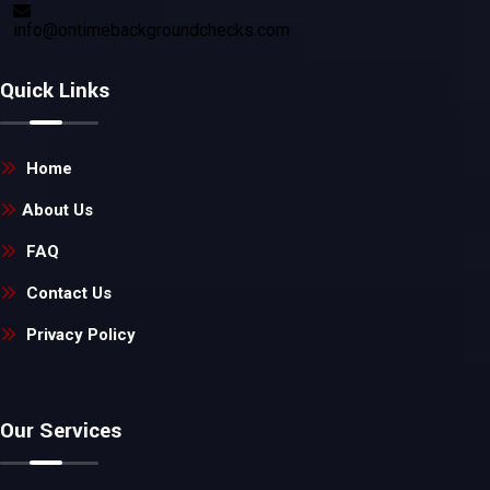
info@ontimebackgroundchecks.com
Quick Links
Home
About Us
FAQ
Contact Us
Privacy Policy
Our Services