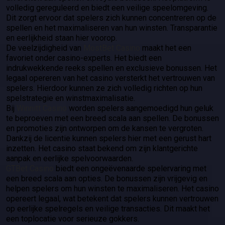
volledig gereguleerd en biedt een veilige speelomgeving.
Dit zorgt ervoor dat spelers zich kunnen concentreren op de
spellen en het maximaliseren van hun winsten. Transparantie
en eerlijkheid staan hier voorop.
De veelzijdigheid van
MostBet Casino
maakt het een
favoriet onder casino-experts. Het biedt een
indrukwekkende reeks spellen en exclusieve bonussen. Het
legaal opereren van het casino versterkt het vertrouwen van
spelers. Hierdoor kunnen ze zich volledig richten op hun
spelstrategie en winstmaximalisatie.
Bij
Winnitt Casino
worden spelers aangemoedigd hun geluk
te beproeven met een breed scala aan spellen. De bonussen
en promoties zijn ontworpen om de kansen te vergroten.
Dankzij de licentie kunnen spelers hier met een gerust hart
inzetten. Het casino staat bekend om zijn klantgerichte
aanpak en eerlijke spelvoorwaarden.
GTBet Casino
biedt een ongeëvenaarde spelervaring met
een breed scala aan opties. De bonussen zijn vrijgevig en
helpen spelers om hun winsten te maximaliseren. Het casino
opereert legaal, wat betekent dat spelers kunnen vertrouwen
op eerlijke spelregels en veilige transacties. Dit maakt het
een toplocatie voor serieuze gokkers.