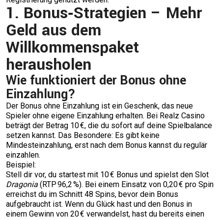
1. Bonus‑Strategien – Mehr
Geld aus dem
Willkommenspaket
herausholen
Wie funktioniert der Bonus ohne
Einzahlung?
Der Bonus ohne Einzahlung ist ein Geschenk, das neue
Spieler ohne eigene Einzahlung erhalten. Bei Realz Casino
beträgt der Betrag 10 €, die du sofort auf deine Spielbalance
setzen kannst. Das Besondere: Es gibt keine
Mindesteinzahlung, erst nach dem Bonus kannst du regulär
einzahlen.
Beispiel:
Stell dir vor, du startest mit 10 € Bonus und spielst den Slot
Dragonia
(RTP 96,2 %). Bei einem Einsatz von 0,20 € pro Spin
erreichst du im Schnitt 48 Spins, bevor dein Bonus
aufgebraucht ist. Wenn du Glück hast und den Bonus in
einem Gewinn von 20 € verwandelst, hast du bereits einen