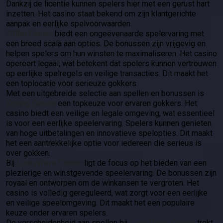
Dankzij de licentie kunnen spelers hier met een gerust hart
inzetten. Het casino staat bekend om zijn klantgerichte
aanpak en eerlijke spelvoorwaarden.
30Bet Casino
biedt een ongeëvenaarde spelervaring met
een breed scala aan opties. De bonussen zijn vrijgevig en
helpen spelers om hun winsten te maximaliseren. Het casino
opereert legaal, wat betekent dat spelers kunnen vertrouwen
op eerlijke spelregels en veilige transacties. Dit maakt het
een toplocatie voor serieuze gokkers.
Met een uitgebreide selectie aan spellen en bonussen is
Koning Casino
een topkeuze voor ervaren gokkers. Het
casino biedt een veilige en legale omgeving, wat essentieel
is voor een eerlijke speelervaring. Spelers kunnen genieten
van hoge uitbetalingen en innovatieve spelopties. Dit maakt
het een aantrekkelijke optie voor iedereen die serieus is
over gokken.
Bij
LuckyWave Casino
ligt de focus op het bieden van een
plezierige en winstgevende speelervaring. De bonussen zijn
royaal en ontworpen om de winkansen te vergroten. Het
casino is volledig gereguleerd, wat zorgt voor een eerlijke
en veilige speelomgeving. Dit maakt het een populaire
keuze onder ervaren spelers.
De verscheidenheid aan spellen bij
LuckyWave Casino
trekt