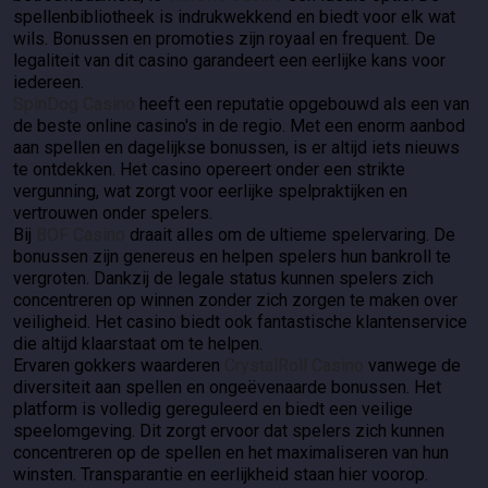
spellenbibliotheek is indrukwekkend en biedt voor elk wat
wils. Bonussen en promoties zijn royaal en frequent. De
legaliteit van dit casino garandeert een eerlijke kans voor
iedereen.
SpinDog Casino
heeft een reputatie opgebouwd als een van
de beste online casino's in de regio. Met een enorm aanbod
aan spellen en dagelijkse bonussen, is er altijd iets nieuws
te ontdekken. Het casino opereert onder een strikte
vergunning, wat zorgt voor eerlijke spelpraktijken en
vertrouwen onder spelers.
Bij
BOF Casino
draait alles om de ultieme spelervaring. De
bonussen zijn genereus en helpen spelers hun bankroll te
vergroten. Dankzij de legale status kunnen spelers zich
concentreren op winnen zonder zich zorgen te maken over
veiligheid. Het casino biedt ook fantastische klantenservice
die altijd klaarstaat om te helpen.
Ervaren gokkers waarderen
CrystalRoll Casino
vanwege de
diversiteit aan spellen en ongeëvenaarde bonussen. Het
platform is volledig gereguleerd en biedt een veilige
speelomgeving. Dit zorgt ervoor dat spelers zich kunnen
concentreren op de spellen en het maximaliseren van hun
winsten. Transparantie en eerlijkheid staan hier voorop.