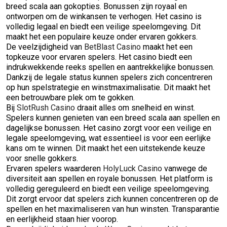
breed scala aan gokopties. Bonussen zijn royaal en
ontworpen om de winkansen te verhogen. Het casino is
volledig legaal en biedt een veilige speelomgeving. Dit
maakt het een populaire keuze onder ervaren gokkers.
De veelzijdigheid van
BetBlast Casino
maakt het een
topkeuze voor ervaren spelers. Het casino biedt een
indrukwekkende reeks spellen en aantrekkelijke bonussen.
Dankzij de legale status kunnen spelers zich concentreren
op hun spelstrategie en winstmaximalisatie. Dit maakt het
een betrouwbare plek om te gokken.
Bij
SlotRush Casino
draait alles om snelheid en winst.
Spelers kunnen genieten van een breed scala aan spellen en
dagelijkse bonussen. Het casino zorgt voor een veilige en
legale speelomgeving, wat essentieel is voor een eerlijke
kans om te winnen. Dit maakt het een uitstekende keuze
voor snelle gokkers.
Ervaren spelers waarderen
HolyLuck Casino
vanwege de
diversiteit aan spellen en royale bonussen. Het platform is
volledig gereguleerd en biedt een veilige speelomgeving.
Dit zorgt ervoor dat spelers zich kunnen concentreren op de
spellen en het maximaliseren van hun winsten. Transparantie
en eerlijkheid staan hier voorop.