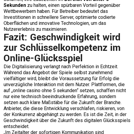
Sekunden
zu halten, einen spürbaren Vorteil gegenüber
Wettbewerbern haben. Für Betreiber bedeutet das
Investitionen in schnellere Server, optimierte codierte
Oberflächen und innovative Technologien, um das
Nutzererlebnis zu maximieren.
Fazit: Geschwindigkeit wird
zur Schlüsselkompetenz im
Online-Glücksspiel
Die Digitalisierung verlangt nach Perfektion in Echtzeit.
Während das Angebot der Spiele selbst zunehmend
vielfältiger wird, bleibt die Voraussetzung für Erfolg die
unverzügliche Interaktion mit dem Nutzer. Plattformen, die
auf „online casino ohne 5 sekunden“ setzen, schaffen nicht
nur eine technisch beeindruckende Erfahrung, sondern
setzen auch klare Maßstäbe für die Zukunft der Branche.
Anbieter, die diese Entwicklung verschlafen, riskieren, von
der Konkurrenz abgehängt zu werden. Es ist die Zeit, in der
Geschwindigkeit über die Zukunft des digitalen Glücksspiels
entscheidet.
„Im Zeitalter der sofortigen Kommunikation sind