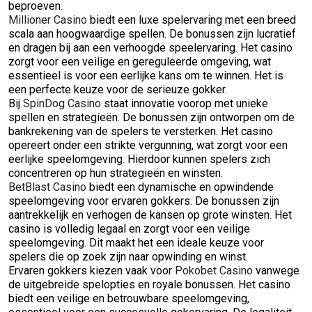
beproeven.
Millioner Casino
biedt een luxe spelervaring met een breed
scala aan hoogwaardige spellen. De bonussen zijn lucratief
en dragen bij aan een verhoogde speelervaring. Het casino
zorgt voor een veilige en gereguleerde omgeving, wat
essentieel is voor een eerlijke kans om te winnen. Het is
een perfecte keuze voor de serieuze gokker.
Bij
SpinDog Casino
staat innovatie voorop met unieke
spellen en strategieën. De bonussen zijn ontworpen om de
bankrekening van de spelers te versterken. Het casino
opereert onder een strikte vergunning, wat zorgt voor een
eerlijke speelomgeving. Hierdoor kunnen spelers zich
concentreren op hun strategieën en winsten.
BetBlast Casino
biedt een dynamische en opwindende
speelomgeving voor ervaren gokkers. De bonussen zijn
aantrekkelijk en verhogen de kansen op grote winsten. Het
casino is volledig legaal en zorgt voor een veilige
speelomgeving. Dit maakt het een ideale keuze voor
spelers die op zoek zijn naar opwinding en winst.
Ervaren gokkers kiezen vaak voor
Pokobet Casino
vanwege
de uitgebreide spelopties en royale bonussen. Het casino
biedt een veilige en betrouwbare speelomgeving,