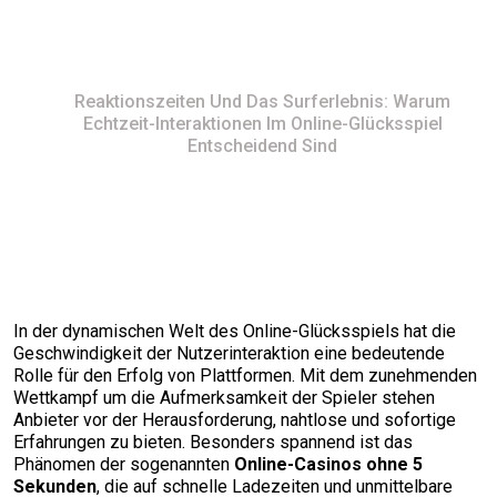
Entscheidend Sind
Home
Reaktionszeiten Und Das Surferlebnis: Warum
Echtzeit-Interaktionen Im Online-Glücksspiel
Entscheidend Sind
In der dynamischen Welt des Online-Glücksspiels hat die
Geschwindigkeit der Nutzerinteraktion eine bedeutende
Rolle für den Erfolg von Plattformen. Mit dem zunehmenden
Wettkampf um die Aufmerksamkeit der Spieler stehen
Anbieter vor der Herausforderung, nahtlose und sofortige
Erfahrungen zu bieten. Besonders spannend ist das
Phänomen der sogenannten
Online-Casinos ohne 5
Sekunden
, die auf schnelle Ladezeiten und unmittelbare