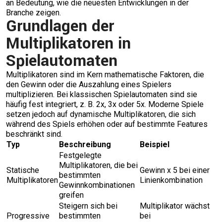
an Bedeutung, wie die neuesten Entwicklungen in der
Branche zeigen.
Grundlagen der
Multiplikatoren in
Spielautomaten
Multiplikatoren sind im Kern mathematische Faktoren, die
den Gewinn oder die Auszahlung eines Spielers
multiplizieren. Bei klassischen Spielautomaten sind sie
häufig fest integriert, z. B. 2x, 3x oder 5x. Moderne Spiele
setzen jedoch auf dynamische Multiplikatoren, die sich
während des Spiels erhöhen oder auf bestimmte Features
beschränkt sind.
Typ
Beschreibung
Beispiel
Festgelegte
Multiplikatoren, die bei
Statische
Gewinn x 5 bei einer
bestimmten
Multiplikatoren
Linienkombination
Gewinnkombinationen
greifen
Steigern sich bei
Multiplikator wächst
Progressive
bestimmten
bei