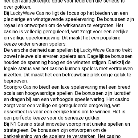
het een aantrekkelijke optie voor iedereen die serieus is
over gokken.
Bij
LuckyWave Casino
ligt de focus op het bieden van een
plezierige en winstgevende speelervaring. De bonussen zijn
royaal en ontworpen om de winkansen te vergroten. Het
casino is volledig gereguleerd, wat zorgt voor een eerlijke
en veilige speelomgeving. Dit maakt het een populaire
keuze onder ervaren spelers.
De verscheidenheid aan spellen bij
LuckyWave Casino
trekt
zowel nieuwe als ervaren spelers aan. Dagelijkse bonussen
houden de spanning hoog en de winsten stijgen. Dankzij de
legale status van het casino kunnen spelers met vertrouwen
inzetten. Dit maakt het een betrouwbare plek om je geluk te
beproeven.
Scoripro Casino
biedt een luxe spelervaring met een breed
scala aan hoogwaardige spellen. De bonussen zijn lucratief
en dragen bij aan een verhoogde speelervaring. Het casino
zorgt voor een veilige en gereguleerde omgeving, wat
essentieel is voor een eerlijke kans om te winnen. Het is
een perfecte keuze voor de serieuze gokker.
Bij
N1 Casino
staat innovatie voorop met unieke spellen en
strategieën. De bonussen zijn ontworpen om de
bankrekening van de spelers te versterken. Het casino