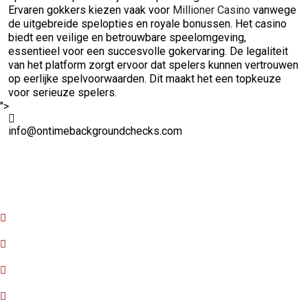
Ervaren gokkers kiezen vaak voor
Millioner Casino
vanwege
de uitgebreide spelopties en royale bonussen. Het casino
biedt een veilige en betrouwbare speelomgeving,
essentieel voor een succesvolle gokervaring. De legaliteit
van het platform zorgt ervoor dat spelers kunnen vertrouwen
op eerlijke spelvoorwaarden. Dit maakt het een topkeuze
voor serieuze spelers.
">
info@ontimebackgroundchecks.com
Quick Links
Home
About Us
FAQ
Contact Us