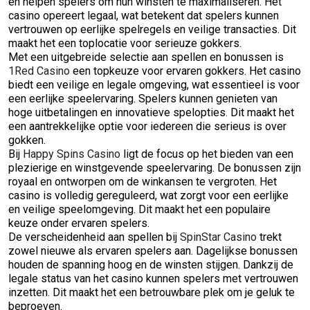
en helpen spelers om hun winsten te maximaliseren. Het
casino opereert legaal, wat betekent dat spelers kunnen
vertrouwen op eerlijke spelregels en veilige transacties. Dit
maakt het een toplocatie voor serieuze gokkers.
Met een uitgebreide selectie aan spellen en bonussen is
1Red Casino
een topkeuze voor ervaren gokkers. Het casino
biedt een veilige en legale omgeving, wat essentieel is voor
een eerlijke speelervaring. Spelers kunnen genieten van
hoge uitbetalingen en innovatieve spelopties. Dit maakt het
een aantrekkelijke optie voor iedereen die serieus is over
gokken.
Bij
Happy Spins Casino
ligt de focus op het bieden van een
plezierige en winstgevende speelervaring. De bonussen zijn
royaal en ontworpen om de winkansen te vergroten. Het
casino is volledig gereguleerd, wat zorgt voor een eerlijke
en veilige speelomgeving. Dit maakt het een populaire
keuze onder ervaren spelers.
De verscheidenheid aan spellen bij
SpinStar Casino
trekt
zowel nieuwe als ervaren spelers aan. Dagelijkse bonussen
houden de spanning hoog en de winsten stijgen. Dankzij de
legale status van het casino kunnen spelers met vertrouwen
inzetten. Dit maakt het een betrouwbare plek om je geluk te
beproeven.