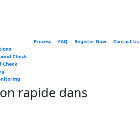
Process
FAQ
Register Now
Contact Us
tions
ound Check
d Check
ng
nitoring
tion rapide dans