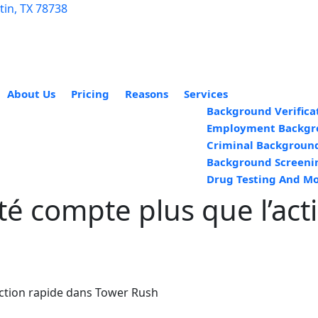
in, TX 78738
About Us
Pricing
Reasons
Services
Background Verifica
Employment Backgr
Criminal Backgroun
Background Screeni
Drug Testing And Mo
ité compte plus que l’ac
’action rapide dans Tower Rush