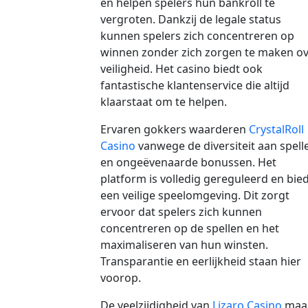
en helpen spelers hun bankroll te
vergroten. Dankzij de legale status
kunnen spelers zich concentreren op
winnen zonder zich zorgen te maken o
veiligheid. Het casino biedt ook
fantastische klantenservice die altijd
klaarstaat om te helpen.
Ervaren gokkers waarderen
CrystalRoll
Casino
vanwege de diversiteit aan spell
en ongeëvenaarde bonussen. Het
platform is volledig gereguleerd en bie
een veilige speelomgeving. Dit zorgt
ervoor dat spelers zich kunnen
concentreren op de spellen en het
maximaliseren van hun winsten.
Transparantie en eerlijkheid staan hier
voorop.
De veelzijdigheid van
Lizaro Casino
maa