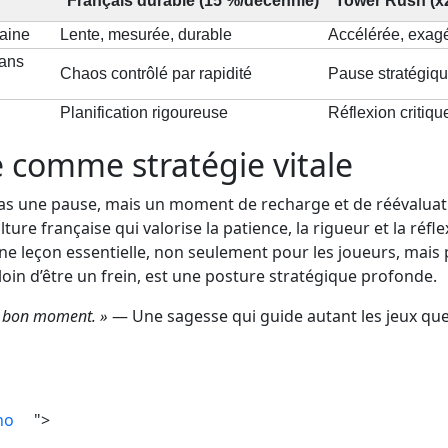
Français durable (15 %/décennie)
Tower Rush (x2
aine
Lente, mesurée, durable
Accélérée, exagé
sans
Chaos contrôlé par rapidité
Pause stratégiqu
Planification rigoureuse
Réflexion critiq
té comme stratégie vitale
pas une pause, mais un moment de recharge et de réévaluat
ulture française qui valorise la patience, la rigueur et la ré
ne leçon essentielle, non seulement pour les joueurs, mais 
 loin d’être un frein, est une posture stratégique profonde.
le bon moment. »
— Une sagesse qui guide autant les jeux que l
no
">