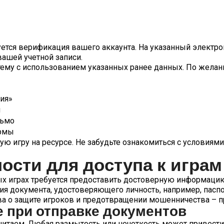
тся верификация вашего аккаунта. На указанный электро
вашей учетной записи.
тему с использованием указанных ранее данных. По жела
ция»
й
сьмо
ормы
ую игру на ресурсе. Не забудьте ознакомиться с условиям
ости для доступа к играм
ых играх требуется предоставить достоверную информацию 
я документа, удостоверяющего личность, например, паспор
ва о защите игроков и предотвращении мошенничества – п
е при отправке документов
читаем. Любая размытость или нечеткость может привести