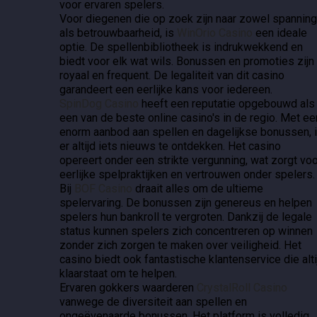
voor ervaren spelers.
Voor diegenen die op zoek zijn naar zowel spanning
als betrouwbaarheid, is
WinOrio Casino
een ideale
optie. De spellenbibliotheek is indrukwekkend en
biedt voor elk wat wils. Bonussen en promoties zijn
royaal en frequent. De legaliteit van dit casino
garandeert een eerlijke kans voor iedereen.
SpinDog Casino
heeft een reputatie opgebouwd als
een van de beste online casino's in de regio. Met ee
enorm aanbod aan spellen en dagelijkse bonussen, 
er altijd iets nieuws te ontdekken. Het casino
opereert onder een strikte vergunning, wat zorgt voo
eerlijke spelpraktijken en vertrouwen onder spelers.
Bij
BOF Casino
draait alles om de ultieme
spelervaring. De bonussen zijn genereus en helpen
spelers hun bankroll te vergroten. Dankzij de legale
status kunnen spelers zich concentreren op winnen
zonder zich zorgen te maken over veiligheid. Het
casino biedt ook fantastische klantenservice die alti
klaarstaat om te helpen.
Ervaren gokkers waarderen
CrystalRoll Casino
vanwege de diversiteit aan spellen en
ongeëvenaarde bonussen. Het platform is volledig