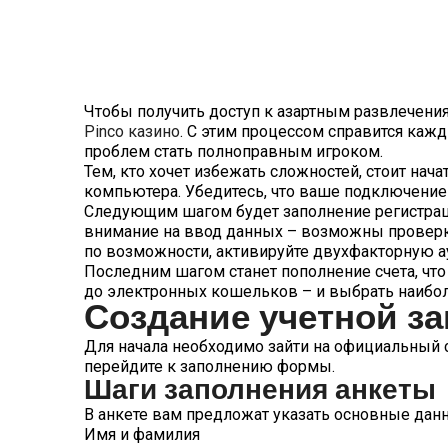
Чтобы получить доступ к азартным развлечения
Pinco казино
. С этим процессом справится каж
проблем стать полноправным игроком.
Тем, кто хочет избежать сложностей, стоит нач
компьютера. Убедитесь, что ваше подключение 
Следующим шагом будет заполнение регистрацио
внимание на ввод данных – возможны проверки
по возможности, активируйте двухфакторную 
Последним шагом станет пополнение счета, что
до электронных кошельков – и выбрать наибол
Создание учетной за
Для начала необходимо зайти на официальный са
перейдите к заполнению формы.
Шаги заполнения анкеты
В анкете вам предложат указать основные дан
Имя и фамилия