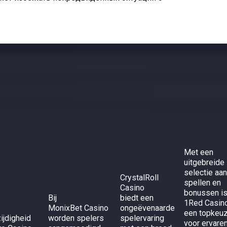
Met een
uitgebreide
selectie aan
CrystalRoll
spellen en
Casino
bonussen i
Bij
biedt een
1Red Casin
MonixBet Casino
ongeëvenaarde
een topkeu
ijdigheid
worden spelers
spelervaring
voor ervare