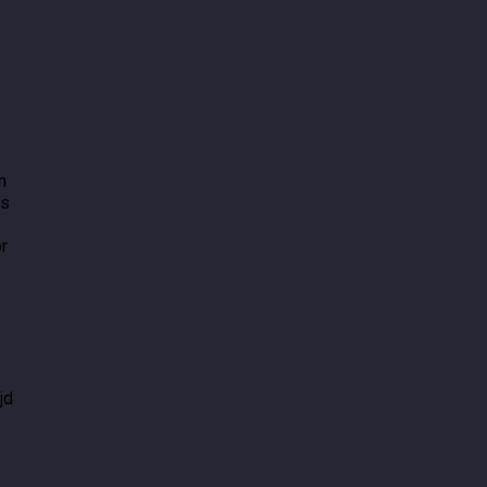
n
is
r
jd