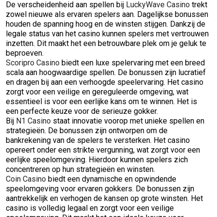
De verscheidenheid aan spellen bij
LuckyWave Casino
trekt
zowel nieuwe als ervaren spelers aan. Dagelijkse bonussen
houden de spanning hoog en de winsten stijgen. Dankzij de
legale status van het casino kunnen spelers met vertrouwen
inzetten. Dit maakt het een betrouwbare plek om je geluk te
beproeven.
Scoripro Casino
biedt een luxe spelervaring met een breed
scala aan hoogwaardige spellen. De bonussen zijn lucratief
en dragen bij aan een verhoogde speelervaring. Het casino
zorgt voor een veilige en gereguleerde omgeving, wat
essentieel is voor een eerlijke kans om te winnen. Het is
een perfecte keuze voor de serieuze gokker.
Bij
N1 Casino
staat innovatie voorop met unieke spellen en
strategieën. De bonussen zijn ontworpen om de
bankrekening van de spelers te versterken. Het casino
opereert onder een strikte vergunning, wat zorgt voor een
eerlijke speelomgeving. Hierdoor kunnen spelers zich
concentreren op hun strategieën en winsten.
Coin Casino
biedt een dynamische en opwindende
speelomgeving voor ervaren gokkers. De bonussen zijn
aantrekkelijk en verhogen de kansen op grote winsten. Het
casino is volledig legaal en zorgt voor een veilige