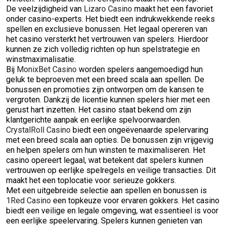
De veelzijdigheid van
Lizaro Casino
maakt het een favoriet
onder casino-experts. Het biedt een indrukwekkende reeks
spellen en exclusieve bonussen. Het legaal opereren van
het casino versterkt het vertrouwen van spelers. Hierdoor
kunnen ze zich volledig richten op hun spelstrategie en
winstmaximalisatie.
Bij
MonixBet Casino
worden spelers aangemoedigd hun
geluk te beproeven met een breed scala aan spellen. De
bonussen en promoties zijn ontworpen om de kansen te
vergroten. Dankzij de licentie kunnen spelers hier met een
gerust hart inzetten. Het casino staat bekend om zijn
klantgerichte aanpak en eerlijke spelvoorwaarden.
CrystalRoll Casino
biedt een ongeëvenaarde spelervaring
met een breed scala aan opties. De bonussen zijn vrijgevig
en helpen spelers om hun winsten te maximaliseren. Het
casino opereert legaal, wat betekent dat spelers kunnen
vertrouwen op eerlijke spelregels en veilige transacties. Dit
maakt het een toplocatie voor serieuze gokkers.
Met een uitgebreide selectie aan spellen en bonussen is
1Red Casino
een topkeuze voor ervaren gokkers. Het casino
biedt een veilige en legale omgeving, wat essentieel is voor
een eerlijke speelervaring. Spelers kunnen genieten van