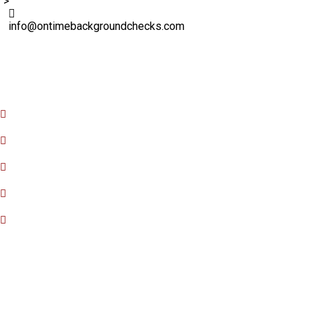
">
info@ontimebackgroundchecks.com
Quick Links
Home
About Us
FAQ
Contact Us
Privacy Policy
Our Services