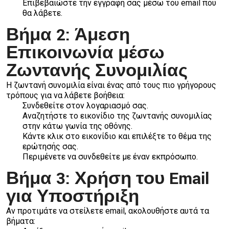
Επιβεβαιώστε την εγγραφή σας μέσω του email που
θα λάβετε.
Βήμα 2: Άμεση
Επικοινωνία μέσω
Ζωντανής Συνομιλίας
Η ζωντανή συνομιλία είναι ένας από τους πιο γρήγορους
τρόπους για να λάβετε βοήθεια:
Συνδεθείτε στον λογαριασμό σας.
Αναζητήστε το εικονίδιο της ζωντανής συνομιλίας
στην κάτω γωνία της οθόνης.
Κάντε κλικ στο εικονίδιο και επιλέξτε το θέμα της
ερώτησής σας.
Περιμένετε να συνδεθείτε με έναν εκπρόσωπο.
Βήμα 3: Χρήση του Email
για Υποστήριξη
Αν προτιμάτε να στείλετε email, ακολουθήστε αυτά τα
βήματα: