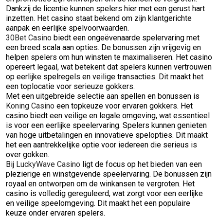
Dankzij de licentie kunnen spelers hier met een gerust hart
inzetten. Het casino staat bekend om zijn klantgerichte
aanpak en eerlijke spelvoorwaarden.
30Bet Casino
biedt een ongeëvenaarde spelervaring met
een breed scala aan opties. De bonussen zijn vrijgevig en
helpen spelers om hun winsten te maximaliseren. Het casino
opereert legaal, wat betekent dat spelers kunnen vertrouwen
op eerlijke spelregels en veilige transacties. Dit maakt het
een toplocatie voor serieuze gokkers.
Met een uitgebreide selectie aan spellen en bonussen is
Koning Casino
een topkeuze voor ervaren gokkers. Het
casino biedt een veilige en legale omgeving, wat essentieel
is voor een eerlijke speelervaring. Spelers kunnen genieten
van hoge uitbetalingen en innovatieve spelopties. Dit maakt
het een aantrekkelijke optie voor iedereen die serieus is
over gokken.
Bij
LuckyWave Casino
ligt de focus op het bieden van een
plezierige en winstgevende speelervaring. De bonussen zijn
royaal en ontworpen om de winkansen te vergroten. Het
casino is volledig gereguleerd, wat zorgt voor een eerlijke
en veilige speelomgeving. Dit maakt het een populaire
keuze onder ervaren spelers.