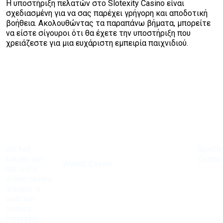
Η υποστήριξη πελατών στο Slotexity Casino είναι
σχεδιασμένη για να σας παρέχει γρήγορη και αποδοτική
βοήθεια. Ακολουθώντας τα παραπάνω βήματα, μπορείτε
να είστε σίγουροι ότι θα έχετε την υποστήριξη που
χρειάζεστε για μια ευχάριστη εμπειρία παιχνιδιού.
dat het
SpinD
Bij
kiezen van
Casino
Winnitt Casino
het juiste
heeft 
zijn de
online casino
reputat
mogelijkheden
cruciaal is
opgeb
eindeloos met
voor hun
Voor diegenen die
als een
een
succes.
op zoek zijn naar
de bes
uitgebreide
Instasino
zowel spanning
online