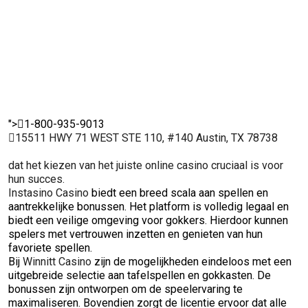
keuze voor
genieten van
vertro
ervaren
hun favoriete
onder
spelers.
spellen.
spelers
">
1-800-935-9013
15511 HWY 71 WEST STE 110, #140 Austin, TX 78738
dat het kiezen van het juiste online casino cruciaal is voor
hun succes.
Instasino Casino
biedt een breed scala aan spellen en
aantrekkelijke bonussen. Het platform is volledig legaal en
biedt een veilige omgeving voor gokkers. Hierdoor kunnen
spelers met vertrouwen inzetten en genieten van hun
favoriete spellen.
Bij
Winnitt Casino
zijn de mogelijkheden eindeloos met een
uitgebreide selectie aan tafelspellen en gokkasten. De
bonussen zijn ontworpen om de speelervaring te
maximaliseren. Bovendien zorgt de licentie ervoor dat alle