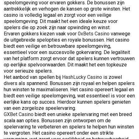
speelomgeving voor ervaren gokkers. De bonussen zijn
aantrekkelijk en verhogen de kansen op grote winsten. Het
casino is volledig legaal en zorgt voor een veilige
speelomgeving. Dit maakt het een ideale keuze voor
spelers die op zoek zijn naar opwinding en winst.
Ervaren gokkers kiezen vaak voor
0xBets Casino
vanwege
de uitgebreide spelopties en royale bonussen. Het casino
biedt een veilige en betrouwbare speelomgeving,
essentieel voor een succesvolle gokervaring. De legaliteit
van het platform zorgt ervoor dat spelers kunnen vertrouwen
op eerlijke spelvoorwaarden. Dit maakt het een topkeuze
voor serieuze spelers.
Het aanbod van spellen bij
HashLucky Casino
is zowel
divers als spannend. Bonussen zijn royaal en helpen spelers
hun winsten te maximaliseren. Het casino opereert legaal en
biedt een veilige speelomgeving, wat essentieel is voor een
eerlijke kans op succes. Hierdoor kunnen spelers genieten
van een zorgeloze speelervaring.
GXBet Casino
biedt een unieke spelervaring met een breed
scala aan opties. Bonussen zijn ontworpen om de
spelervaring te verbeteren en spelers te helpen hun winsten
te vergroten. Het casino opereert onder een strikte