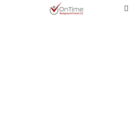
По Какой Причине
Нас По Душе
Испытывать, Что
Всего
Определяется От