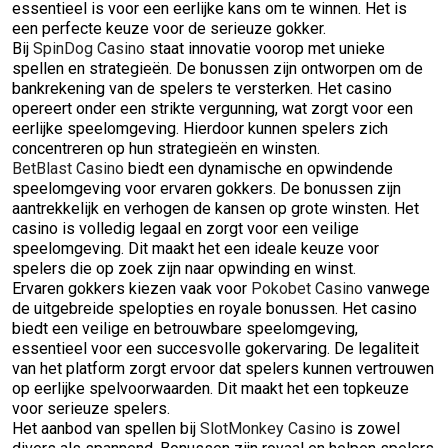
essentieel is voor een eerlijke kans om te winnen. Het is
een perfecte keuze voor de serieuze gokker.
Bij
SpinDog Casino
staat innovatie voorop met unieke
spellen en strategieën. De bonussen zijn ontworpen om de
bankrekening van de spelers te versterken. Het casino
opereert onder een strikte vergunning, wat zorgt voor een
eerlijke speelomgeving. Hierdoor kunnen spelers zich
concentreren op hun strategieën en winsten.
BetBlast Casino
biedt een dynamische en opwindende
speelomgeving voor ervaren gokkers. De bonussen zijn
aantrekkelijk en verhogen de kansen op grote winsten. Het
casino is volledig legaal en zorgt voor een veilige
speelomgeving. Dit maakt het een ideale keuze voor
spelers die op zoek zijn naar opwinding en winst.
Ervaren gokkers kiezen vaak voor
Pokobet Casino
vanwege
de uitgebreide spelopties en royale bonussen. Het casino
biedt een veilige en betrouwbare speelomgeving,
essentieel voor een succesvolle gokervaring. De legaliteit
van het platform zorgt ervoor dat spelers kunnen vertrouwen
op eerlijke spelvoorwaarden. Dit maakt het een topkeuze
voor serieuze spelers.
Het aanbod van spellen bij
SlotMonkey Casino
is zowel