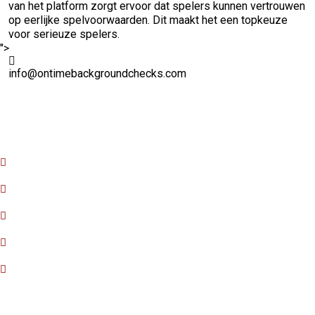
van het platform zorgt ervoor dat spelers kunnen vertrouwen
op eerlijke spelvoorwaarden. Dit maakt het een topkeuze
voor serieuze spelers.
">
info@ontimebackgroundchecks.com
Quick Links
Home
About Us
FAQ
Contact Us
Privacy Policy