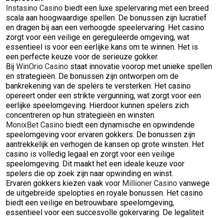
Instasino Casino
biedt een luxe spelervaring met een breed
scala aan hoogwaardige spellen. De bonussen zijn lucratief
en dragen bij aan een verhoogde speelervaring. Het casino
zorgt voor een veilige en gereguleerde omgeving, wat
essentieel is voor een eerlijke kans om te winnen. Het is
een perfecte keuze voor de serieuze gokker.
Bij
WinOrio Casino
staat innovatie voorop met unieke spellen
en strategieën. De bonussen zijn ontworpen om de
bankrekening van de spelers te versterken. Het casino
opereert onder een strikte vergunning, wat zorgt voor een
eerlijke speelomgeving. Hierdoor kunnen spelers zich
concentreren op hun strategieën en winsten.
MonixBet Casino
biedt een dynamische en opwindende
speelomgeving voor ervaren gokkers. De bonussen zijn
aantrekkelijk en verhogen de kansen op grote winsten. Het
casino is volledig legaal en zorgt voor een veilige
speelomgeving. Dit maakt het een ideale keuze voor
spelers die op zoek zijn naar opwinding en winst.
Ervaren gokkers kiezen vaak voor
Millioner Casino
vanwege
de uitgebreide spelopties en royale bonussen. Het casino
biedt een veilige en betrouwbare speelomgeving,
essentieel voor een succesvolle gokervaring. De legaliteit