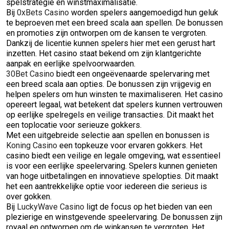
spelstrategie en winstmaximalisatie.
Bij
0xBets Casino
worden spelers aangemoedigd hun geluk
te beproeven met een breed scala aan spellen. De bonussen
en promoties zijn ontworpen om de kansen te vergroten.
Dankzij de licentie kunnen spelers hier met een gerust hart
inzetten. Het casino staat bekend om zijn klantgerichte
aanpak en eerlijke spelvoorwaarden.
30Bet Casino
biedt een ongeëvenaarde spelervaring met
een breed scala aan opties. De bonussen zijn vrijgevig en
helpen spelers om hun winsten te maximaliseren. Het casino
opereert legaal, wat betekent dat spelers kunnen vertrouwen
op eerlijke spelregels en veilige transacties. Dit maakt het
een toplocatie voor serieuze gokkers.
Met een uitgebreide selectie aan spellen en bonussen is
Koning Casino
een topkeuze voor ervaren gokkers. Het
casino biedt een veilige en legale omgeving, wat essentieel
is voor een eerlijke speelervaring. Spelers kunnen genieten
van hoge uitbetalingen en innovatieve spelopties. Dit maakt
het een aantrekkelijke optie voor iedereen die serieus is
over gokken.
Bij
LuckyWave Casino
ligt de focus op het bieden van een
plezierige en winstgevende speelervaring. De bonussen zijn
royaal en ontworpen om de winkansen te vergroten. Het