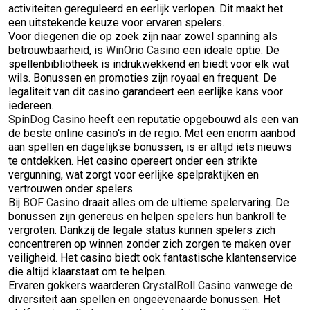
activiteiten gereguleerd en eerlijk verlopen. Dit maakt het
een uitstekende keuze voor ervaren spelers.
Voor diegenen die op zoek zijn naar zowel spanning als
betrouwbaarheid, is
WinOrio Casino
een ideale optie. De
spellenbibliotheek is indrukwekkend en biedt voor elk wat
wils. Bonussen en promoties zijn royaal en frequent. De
legaliteit van dit casino garandeert een eerlijke kans voor
iedereen.
SpinDog Casino
heeft een reputatie opgebouwd als een van
de beste online casino's in de regio. Met een enorm aanbod
aan spellen en dagelijkse bonussen, is er altijd iets nieuws
te ontdekken. Het casino opereert onder een strikte
vergunning, wat zorgt voor eerlijke spelpraktijken en
vertrouwen onder spelers.
Bij
BOF Casino
draait alles om de ultieme spelervaring. De
bonussen zijn genereus en helpen spelers hun bankroll te
vergroten. Dankzij de legale status kunnen spelers zich
concentreren op winnen zonder zich zorgen te maken over
veiligheid. Het casino biedt ook fantastische klantenservice
die altijd klaarstaat om te helpen.
Ervaren gokkers waarderen
CrystalRoll Casino
vanwege de
diversiteit aan spellen en ongeëvenaarde bonussen. Het