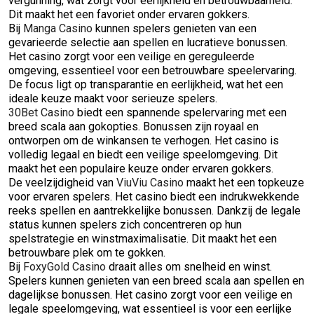
vergunning, wat zorgt voor eerlijkheid en betrouwbaarheid.
Dit maakt het een favoriet onder ervaren gokkers.
Bij
Manga Casino
kunnen spelers genieten van een
gevarieerde selectie aan spellen en lucratieve bonussen.
Het casino zorgt voor een veilige en gereguleerde
omgeving, essentieel voor een betrouwbare speelervaring.
De focus ligt op transparantie en eerlijkheid, wat het een
ideale keuze maakt voor serieuze spelers.
30Bet Casino
biedt een spannende spelervaring met een
breed scala aan gokopties. Bonussen zijn royaal en
ontworpen om de winkansen te verhogen. Het casino is
volledig legaal en biedt een veilige speelomgeving. Dit
maakt het een populaire keuze onder ervaren gokkers.
De veelzijdigheid van
ViuViu Casino
maakt het een topkeuze
voor ervaren spelers. Het casino biedt een indrukwekkende
reeks spellen en aantrekkelijke bonussen. Dankzij de legale
status kunnen spelers zich concentreren op hun
spelstrategie en winstmaximalisatie. Dit maakt het een
betrouwbare plek om te gokken.
Bij
FoxyGold Casino
draait alles om snelheid en winst.
Spelers kunnen genieten van een breed scala aan spellen en
dagelijkse bonussen. Het casino zorgt voor een veilige en
legale speelomgeving, wat essentieel is voor een eerlijke