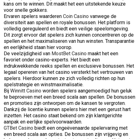
kans om te winnen. Dit maakt het een uitstekende keuze
voor snelle gokkers.
Ervaren spelers waarderen
Coin Casino
vanwege de
diversiteit aan spellen en royale bonussen. Het platform is
volledig gereguleerd en biedt een veilige speelomgeving.
Dit zorgt ervoor dat spelers zich kunnen concentreren op de
spellen en het maximaliseren van hun winsten. Transparantie
en eerlijkheid staan hier voorop.
De veelzijdigheid van
MostBet Casino
maakt het een
favoriet onder casino-experts. Het biedt een
indrukwekkende reeks spellen en exclusieve bonussen. Het
legaal opereren van het casino versterkt het vertrouwen van
spelers. Hierdoor kunnen ze zich volledig richten op hun
spelstrategie en winstmaximalisatie.
Bij
Winnitt Casino
worden spelers aangemoedigd hun geluk
te beproeven met een breed scala aan spellen. De bonussen
en promoties zijn ontworpen om de kansen te vergroten.
Dankzij de licentie kunnen spelers hier met een gerust hart
inzetten. Het casino staat bekend om zijn klantgerichte
aanpak en eerlijke spelvoorwaarden.
GTBet Casino
biedt een ongeëvenaarde spelervaring met
een breed scala aan opties. De bonussen zijn vrijgevig en