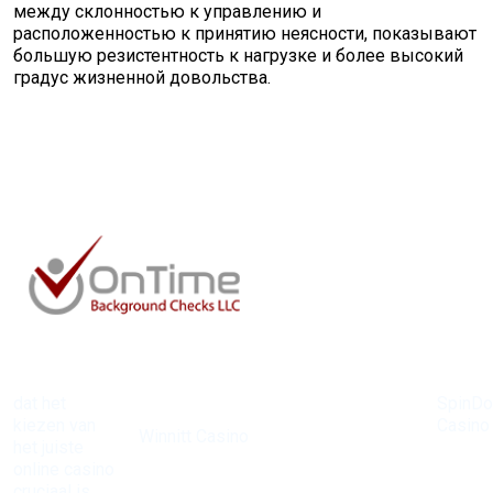
между склонностью к управлению и
расположенностью к принятию неясности, показывают
большую резистентность к нагрузке и более высокий
градус жизненной довольства.
dat het
SpinD
Bij
kiezen van
Casino
Winnitt Casino
het juiste
heeft 
zijn de
online casino
reputat
mogelijkheden
cruciaal is
opgeb