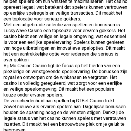
helpen spelers om hun winsten te maximaliseren. Het casino
opereert legaal, wat betekent dat spelers kunnen vertrouwen
op eerlijke spelregels en veilige transacties. Dit maakt het
een toplocatie voor serieuze gokkers.
Met een uitgebreide selectie aan spellen en bonussen is
LuckyWave Casino
een topkeuze voor ervaren gokkers. Het
casino biedt een veilige en legale omgeving, wat essentieel
is voor een eerlijke speelervaring. Spelers kunnen genieten
van hoge uitbetalingen en innovatieve spelopties. Dit maakt
het een aantrekkelijke optie voor iedereen die serieus is
over gokken.
Bij
MoiCasino Casino
ligt de focus op het bieden van een
plezierige en winstgevende speelervaring. De bonussen zijn
royaal en ontworpen om de winkansen te vergroten. Het
casino is volledig gereguleerd, wat zorgt voor een eerlijke
en veilige speelomgeving. Dit maakt het een populaire
keuze onder ervaren spelers.
De verscheidenheid aan spellen bij
GTBet Casino
trekt
zowel nieuwe als ervaren spelers aan. Dagelijkse bonussen
houden de spanning hoog en de winsten stijgen. Dankzij de
legale status van het casino kunnen spelers met vertrouwen
inzetten. Dit maakt het een betrouwbare plek om je geluk te
beproeven.