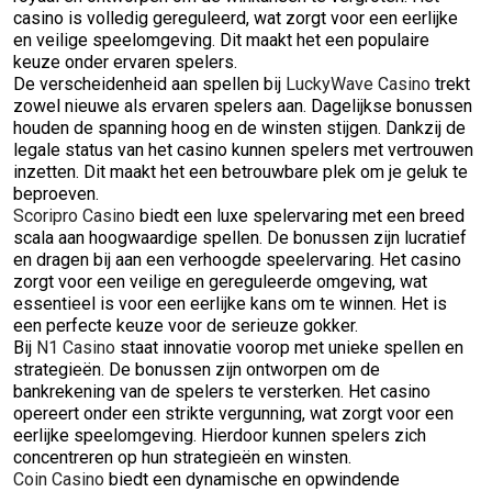
casino is volledig gereguleerd, wat zorgt voor een eerlijke
en veilige speelomgeving. Dit maakt het een populaire
keuze onder ervaren spelers.
De verscheidenheid aan spellen bij
LuckyWave Casino
trekt
zowel nieuwe als ervaren spelers aan. Dagelijkse bonussen
houden de spanning hoog en de winsten stijgen. Dankzij de
legale status van het casino kunnen spelers met vertrouwen
inzetten. Dit maakt het een betrouwbare plek om je geluk te
beproeven.
Scoripro Casino
biedt een luxe spelervaring met een breed
scala aan hoogwaardige spellen. De bonussen zijn lucratief
en dragen bij aan een verhoogde speelervaring. Het casino
zorgt voor een veilige en gereguleerde omgeving, wat
essentieel is voor een eerlijke kans om te winnen. Het is
een perfecte keuze voor de serieuze gokker.
Bij
N1 Casino
staat innovatie voorop met unieke spellen en
strategieën. De bonussen zijn ontworpen om de
bankrekening van de spelers te versterken. Het casino
opereert onder een strikte vergunning, wat zorgt voor een
eerlijke speelomgeving. Hierdoor kunnen spelers zich
concentreren op hun strategieën en winsten.
Coin Casino
biedt een dynamische en opwindende