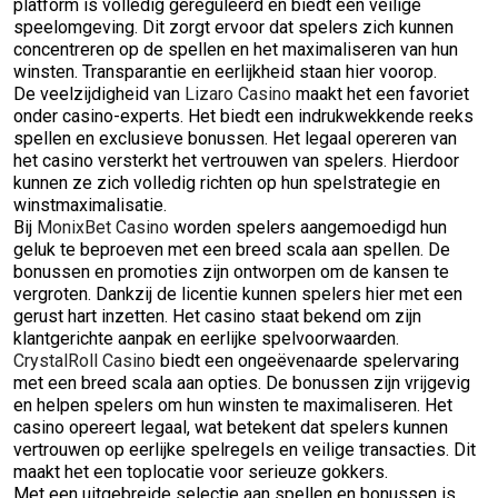
platform is volledig gereguleerd en biedt een veilige
speelomgeving. Dit zorgt ervoor dat spelers zich kunnen
concentreren op de spellen en het maximaliseren van hun
winsten. Transparantie en eerlijkheid staan hier voorop.
De veelzijdigheid van
Lizaro Casino
maakt het een favoriet
onder casino-experts. Het biedt een indrukwekkende reeks
spellen en exclusieve bonussen. Het legaal opereren van
het casino versterkt het vertrouwen van spelers. Hierdoor
kunnen ze zich volledig richten op hun spelstrategie en
winstmaximalisatie.
Bij
MonixBet Casino
worden spelers aangemoedigd hun
geluk te beproeven met een breed scala aan spellen. De
bonussen en promoties zijn ontworpen om de kansen te
vergroten. Dankzij de licentie kunnen spelers hier met een
gerust hart inzetten. Het casino staat bekend om zijn
klantgerichte aanpak en eerlijke spelvoorwaarden.
CrystalRoll Casino
biedt een ongeëvenaarde spelervaring
met een breed scala aan opties. De bonussen zijn vrijgevig
en helpen spelers om hun winsten te maximaliseren. Het
casino opereert legaal, wat betekent dat spelers kunnen
vertrouwen op eerlijke spelregels en veilige transacties. Dit
maakt het een toplocatie voor serieuze gokkers.
Met een uitgebreide selectie aan spellen en bonussen is