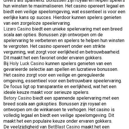
divers als spannend. Bonussen zijn royaal en helpen spelers
hun winsten te maximaliseren. Het casino opereert legaal en
biedt een veilige speelomgeving, wat essentieel is voor een
eerlijke kans op succes. Hierdoor kunnen spelers genieten
van een zorgeloze speelervaring.
Lizaro Casino
biedt een unieke spelervaring met een breed
scala aan opties. Bonussen zijn ontworpen om de
spelervaring te verbeteren en spelers te helpen hun winsten
te vergroten. Het casino opereert onder een strikte
vergunning, wat zorgt voor eerlijkheid en betrouwbaarheid.
Dit maakt het een favoriet onder ervaren gokkers.
Bij
Holy Luck Casino
kunnen spelers genieten van een
gevarieerde selectie aan spellen en lucratieve bonussen.
Het casino zorgt voor een veilige en gereguleerde
omgeving, essentieel voor een betrouwbare speelervaring.
De focus ligt op transparantie en eerlijkheid, wat het een
ideale keuze maakt voor serieuze spelers.
Betory Casino
biedt een spannende spelervaring met een
breed scala aan gokopties. Bonussen zijn royaal en
ontworpen om de winkansen te verhogen. Het casino is
volledig legaal en biedt een veilige speelomgeving. Dit
maakt het een populaire keuze onder ervaren gokkers.
De veelzijdigheid van
BetBlast Casino
maakt het een