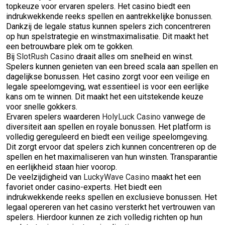
topkeuze voor ervaren spelers. Het casino biedt een
indrukwekkende reeks spellen en aantrekkelijke bonussen.
Dankzij de legale status kunnen spelers zich concentreren
op hun spelstrategie en winstmaximalisatie. Dit maakt het
een betrouwbare plek om te gokken.
Bij
SlotRush Casino
draait alles om snelheid en winst.
Spelers kunnen genieten van een breed scala aan spellen en
dagelijkse bonussen. Het casino zorgt voor een veilige en
legale speelomgeving, wat essentieel is voor een eerlijke
kans om te winnen. Dit maakt het een uitstekende keuze
voor snelle gokkers.
Ervaren spelers waarderen
HolyLuck Casino
vanwege de
diversiteit aan spellen en royale bonussen. Het platform is
volledig gereguleerd en biedt een veilige speelomgeving.
Dit zorgt ervoor dat spelers zich kunnen concentreren op de
spellen en het maximaliseren van hun winsten. Transparantie
en eerlijkheid staan hier voorop.
De veelzijdigheid van
LuckyWave Casino
maakt het een
favoriet onder casino-experts. Het biedt een
indrukwekkende reeks spellen en exclusieve bonussen. Het
legaal opereren van het casino versterkt het vertrouwen van
spelers. Hierdoor kunnen ze zich volledig richten op hun