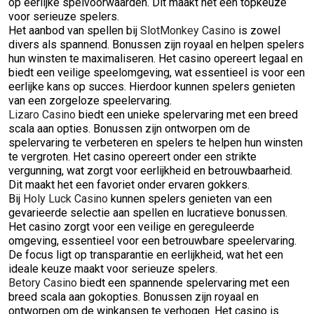
op eerlijke spelvoorwaarden. Dit maakt het een topkeuze
voor serieuze spelers.
Het aanbod van spellen bij
SlotMonkey Casino
is zowel
divers als spannend. Bonussen zijn royaal en helpen spelers
hun winsten te maximaliseren. Het casino opereert legaal en
biedt een veilige speelomgeving, wat essentieel is voor een
eerlijke kans op succes. Hierdoor kunnen spelers genieten
van een zorgeloze speelervaring.
Lizaro Casino
biedt een unieke spelervaring met een breed
scala aan opties. Bonussen zijn ontworpen om de
spelervaring te verbeteren en spelers te helpen hun winsten
te vergroten. Het casino opereert onder een strikte
vergunning, wat zorgt voor eerlijkheid en betrouwbaarheid.
Dit maakt het een favoriet onder ervaren gokkers.
Bij
Holy Luck Casino
kunnen spelers genieten van een
gevarieerde selectie aan spellen en lucratieve bonussen.
Het casino zorgt voor een veilige en gereguleerde
omgeving, essentieel voor een betrouwbare speelervaring.
De focus ligt op transparantie en eerlijkheid, wat het een
ideale keuze maakt voor serieuze spelers.
Betory Casino
biedt een spannende spelervaring met een
breed scala aan gokopties. Bonussen zijn royaal en
ontworpen om de winkansen te verhogen. Het casino is