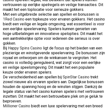
vertrouwen op eerlijke spelregels en veilige transacties. Dit
maakt het een toplocatie voor serieuze gokkers.
Met een uitgebreide selectie aan spellen en bonussen is
1Red Casino
een topkeuze voor ervaren gokkers. Het casino
biedt een veilige en legale omgeving, wat essentieel is voor
een eerlijke speelervaring. Spelers kunnen genieten van
hoge uitbetalingen en innovatieve spelopties. Dit maakt het
een aantrekkelijke optie voor iedereen die serieus is over
gokken.
Bij
Happy Spins Casino
ligt de focus op het bieden van een
plezierige en winstgevende speelervaring. De bonussen zijn
royaal en ontworpen om de winkansen te vergroten. Het
casino is volledig gereguleerd, wat zorgt voor een eerlijke
en veilige speelomgeving. Dit maakt het een populaire
keuze onder ervaren spelers.
De verscheidenheid aan spellen bij
SpinStar Casino
trekt
zowel nieuwe als ervaren spelers aan. Dagelijkse bonussen
houden de spanning hoog en de winsten stijgen. Dankzij de
legale status van het casino kunnen spelers met vertrouwen
inzetten. Dit maakt het een betrouwbare plek om je geluk te
beproeven.
Millioner Casino
biedt een luxe spelervaring met een breed