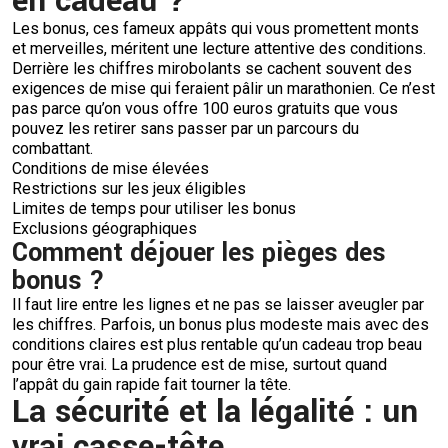
en cadeau ?
Les bonus, ces fameux appâts qui vous promettent monts
et merveilles, méritent une lecture attentive des conditions.
Derrière les chiffres mirobolants se cachent souvent des
exigences de mise qui feraient pâlir un marathonien. Ce n’est
pas parce qu’on vous offre 100 euros gratuits que vous
pouvez les retirer sans passer par un parcours du
combattant.
Conditions de mise élevées
Restrictions sur les jeux éligibles
Limites de temps pour utiliser les bonus
Exclusions géographiques
Comment déjouer les pièges des
bonus ?
Il faut lire entre les lignes et ne pas se laisser aveugler par
les chiffres. Parfois, un bonus plus modeste mais avec des
conditions claires est plus rentable qu’un cadeau trop beau
pour être vrai. La prudence est de mise, surtout quand
l’appât du gain rapide fait tourner la tête.
La sécurité et la légalité : un
vrai casse-tête