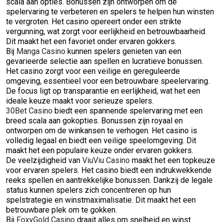
scala aan opties. Bonussen zijn ontworpen om de
spelervaring te verbeteren en spelers te helpen hun winsten
te vergroten. Het casino opereert onder een strikte
vergunning, wat zorgt voor eerlijkheid en betrouwbaarheid.
Dit maakt het een favoriet onder ervaren gokkers.
Bij
Manga Casino
kunnen spelers genieten van een
gevarieerde selectie aan spellen en lucratieve bonussen.
Het casino zorgt voor een veilige en gereguleerde
omgeving, essentieel voor een betrouwbare speelervaring.
De focus ligt op transparantie en eerlijkheid, wat het een
ideale keuze maakt voor serieuze spelers.
30Bet Casino
biedt een spannende spelervaring met een
breed scala aan gokopties. Bonussen zijn royaal en
ontworpen om de winkansen te verhogen. Het casino is
volledig legaal en biedt een veilige speelomgeving. Dit
maakt het een populaire keuze onder ervaren gokkers.
De veelzijdigheid van
ViuViu Casino
maakt het een topkeuze
voor ervaren spelers. Het casino biedt een indrukwekkende
reeks spellen en aantrekkelijke bonussen. Dankzij de legale
status kunnen spelers zich concentreren op hun
spelstrategie en winstmaximalisatie. Dit maakt het een
betrouwbare plek om te gokken.
Bij
FoxyGold Casino
draait alles om snelheid en winst.