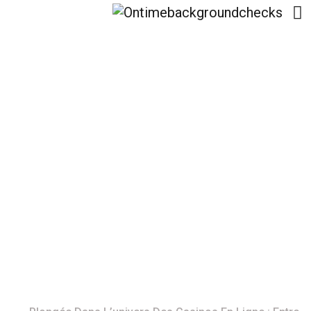
Plongée Dans
L’univers Des Casinos
En Ligne : Entre Mythe
Et Réalité
Home