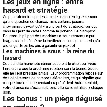
Les jeux en ligne : entre
hasard et stratégie
On pourrait croire que les jeux de casino en ligne ne sont
qu’une question de chance, mais certains joueurs
chevronnés savent qu’il y a une part de stratégie, surtout
dans les jeux de cartes comme le poker ou le blackjack.
Pourtant, la plupart des machines à sous restent un pur
tirage au sort, où même la meilleure technique ne sert qu’à
prolonger la partie, pas à garantir un jackpot.
Les machines à sous : la reine du
hasard
Ces bandits manchots numériques ont le chic pour vous
faire croire que la prochaine rotation sera la bonne. Spoiler :
elle ne l’est presque jamais. Leur programmation repose sur
des générateurs de nombres aléatoires, ce qui signifie que
chaque tour est indépendant du précédent. Autrement dit,
votre chance ne s’accumule pas, elle se réinitialise à chaque
spin.
Les bonus : un piège déguisé