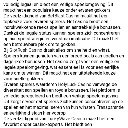
volledig legaal en biedt een veilige speelomgeving. Dit
maakt het een populaire keuze onder ervaren gokkers.
De veelzijdigheid van
BetBlast Casino
maakt het een
topkeuze voor ervaren spelers. Het casino biedt een
indrukwekkende reeks spellen en aantrekkelijke bonussen.
Dankzij de legale status kunnen spelers zich concentreren
op hun spelstrategie en winstmaximalisatie. Dit maakt het
een betrouwbare plek om te gokken.
Bij
SlotRush Casino
draait alles om snelheid en winst.
Spelers kunnen genieten van een breed scala aan spellen en
dagelijkse bonussen. Het casino zorgt voor een veilige en
legale speelomgeving, wat essentieel is voor een eerlijke
kans om te winnen. Dit maakt het een uitstekende keuze
voor snelle gokkers.
Ervaren spelers waarderen
HolyLuck Casino
vanwege de
diversiteit aan spellen en royale bonussen. Het platform is
volledig gereguleerd en biedt een veilige speelomgeving.
Dit zorgt ervoor dat spelers zich kunnen concentreren op de
spellen en het maximaliseren van hun winsten. Transparantie
en eerlijkheid staan hier voorop.
De veelzijdigheid van
LuckyWave Casino
maakt het een
favoriet onder casino-experts. Het biedt een