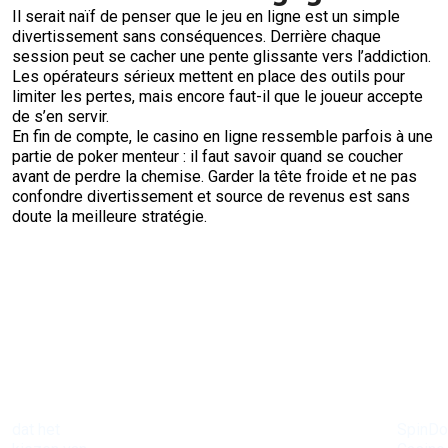
Il serait naïf de penser que le jeu en ligne est un simple
divertissement sans conséquences. Derrière chaque
session peut se cacher une pente glissante vers l’addiction.
Les opérateurs sérieux mettent en place des outils pour
limiter les pertes, mais encore faut-il que le joueur accepte
de s’en servir.
En fin de compte, le casino en ligne ressemble parfois à une
partie de poker menteur : il faut savoir quand se coucher
avant de perdre la chemise. Garder la tête froide et ne pas
confondre divertissement et source de revenus est sans
doute la meilleure stratégie.
dat het
SpinD
Bij