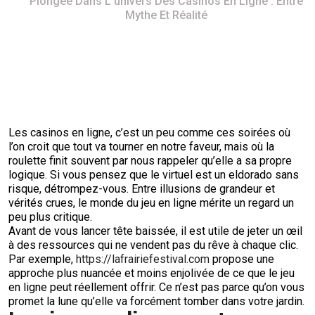
Plongée Dans L’univers Des Casinos En Ligne : Entre
Mythe Et Réalité
Les casinos en ligne, c’est un peu comme ces soirées où
l’on croit que tout va tourner en notre faveur, mais où la
roulette finit souvent par nous rappeler qu’elle a sa propre
logique. Si vous pensez que le virtuel est un eldorado sans
risque, détrompez-vous. Entre illusions de grandeur et
vérités crues, le monde du jeu en ligne mérite un regard un
peu plus critique.
Avant de vous lancer tête baissée, il est utile de jeter un œil
à des ressources qui ne vendent pas du rêve à chaque clic.
Par exemple,
https://lafrairiefestival.com
propose une
approche plus nuancée et moins enjolivée de ce que le jeu
en ligne peut réellement offrir. Ce n’est pas parce qu’on vous
promet la lune qu’elle va forcément tomber dans votre jardin.