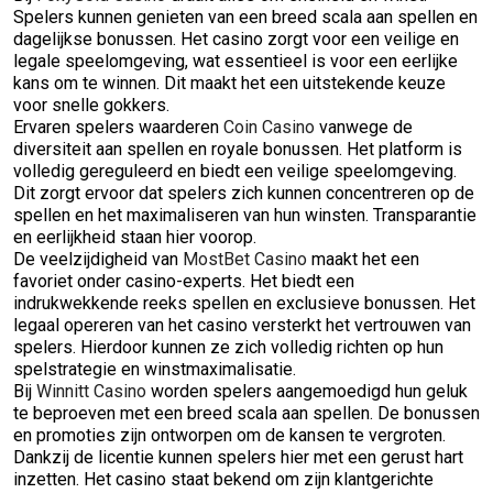
Spelers kunnen genieten van een breed scala aan spellen en
dagelijkse bonussen. Het casino zorgt voor een veilige en
legale speelomgeving, wat essentieel is voor een eerlijke
kans om te winnen. Dit maakt het een uitstekende keuze
voor snelle gokkers.
Ervaren spelers waarderen
Coin Casino
vanwege de
diversiteit aan spellen en royale bonussen. Het platform is
volledig gereguleerd en biedt een veilige speelomgeving.
Dit zorgt ervoor dat spelers zich kunnen concentreren op de
spellen en het maximaliseren van hun winsten. Transparantie
en eerlijkheid staan hier voorop.
De veelzijdigheid van
MostBet Casino
maakt het een
favoriet onder casino-experts. Het biedt een
indrukwekkende reeks spellen en exclusieve bonussen. Het
legaal opereren van het casino versterkt het vertrouwen van
spelers. Hierdoor kunnen ze zich volledig richten op hun
spelstrategie en winstmaximalisatie.
Bij
Winnitt Casino
worden spelers aangemoedigd hun geluk
te beproeven met een breed scala aan spellen. De bonussen
en promoties zijn ontworpen om de kansen te vergroten.
Dankzij de licentie kunnen spelers hier met een gerust hart
inzetten. Het casino staat bekend om zijn klantgerichte