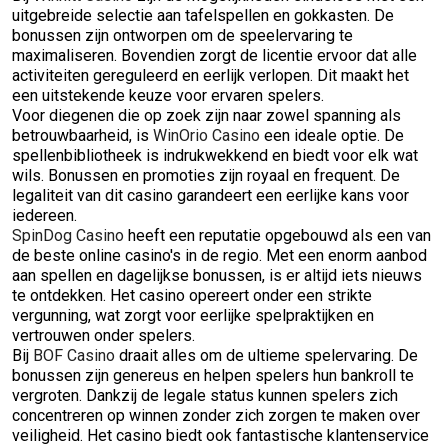
uitgebreide selectie aan tafelspellen en gokkasten. De
bonussen zijn ontworpen om de speelervaring te
maximaliseren. Bovendien zorgt de licentie ervoor dat alle
activiteiten gereguleerd en eerlijk verlopen. Dit maakt het
een uitstekende keuze voor ervaren spelers.
Voor diegenen die op zoek zijn naar zowel spanning als
betrouwbaarheid, is
WinOrio Casino
een ideale optie. De
spellenbibliotheek is indrukwekkend en biedt voor elk wat
wils. Bonussen en promoties zijn royaal en frequent. De
legaliteit van dit casino garandeert een eerlijke kans voor
iedereen.
SpinDog Casino
heeft een reputatie opgebouwd als een van
de beste online casino's in de regio. Met een enorm aanbod
aan spellen en dagelijkse bonussen, is er altijd iets nieuws
te ontdekken. Het casino opereert onder een strikte
vergunning, wat zorgt voor eerlijke spelpraktijken en
vertrouwen onder spelers.
Bij
BOF Casino
draait alles om de ultieme spelervaring. De
bonussen zijn genereus en helpen spelers hun bankroll te
vergroten. Dankzij de legale status kunnen spelers zich
concentreren op winnen zonder zich zorgen te maken over
veiligheid. Het casino biedt ook fantastische klantenservice