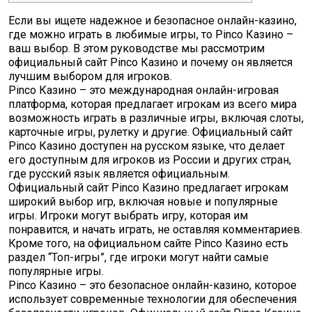
Если вы ищете надежное и безопасное онлайн-казино,
где можно играть в любимые игры, то Pinco Казино –
ваш выбор. В этом руководстве мы рассмотрим
официальный сайт Pinco Казино и почему он является
лучшим выбором для игроков.
Pinco Казино – это международная онлайн-игровая
платформа, которая предлагает игрокам из всего мира
возможность играть в различные игры, включая слоты,
карточные игры, рулетку и другие. Официальный сайт
Pinco Казино доступен на русском языке, что делает
его доступным для игроков из России и других стран,
где русский язык является официальным.
Официальный сайт Pinco Казино предлагает игрокам
широкий выбор игр, включая новые и популярные
игры. Игроки могут выбрать игру, которая им
понравится, и начать играть, не оставляя комментариев.
Кроме того, на официальном сайте Pinco Казино есть
раздел “Топ-игры”, где игроки могут найти самые
популярные игры.
Pinco Казино – это безопасное онлайн-казино, которое
использует современные технологии для обеспечения