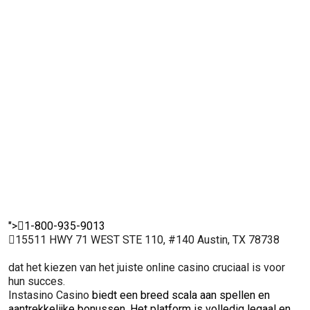
dat alle
omgeving
De legaliteit van
onder 
activiteiten
voor gokkers.
dit casino
strikte
gereguleerd
Hierdoor
garandeert een
vergunn
en eerlijk
kunnen
eerlijke kans voor
wat zo
verlopen. Dit
spelers met
iedereen.
voor ee
maakt het een
vertrouwen
spelpra
uitstekende
inzetten en
en
keuze voor
genieten van
vertro
ervaren
hun favoriete
onder
spelers.
spellen.
spelers
">
1-800-935-9013
15511 HWY 71 WEST STE 110, #140 Austin, TX 78738
dat het kiezen van het juiste online casino cruciaal is voor
hun succes.
Instasino Casino
biedt een breed scala aan spellen en
aantrekkelijke bonussen. Het platform is volledig legaal en