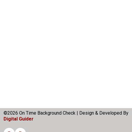
©2026 On Time Background Check | Design & Developed By
Digital Guider