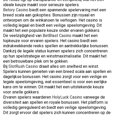
ideale keuze maakt voor serieuze spelers.
Betory Casino
biedt een spannende spelervaring met een
breed scala aan gokopties. Bonussen zijn royaal en
ontworpen om de winkansen te verhogen. Het casino is
volledig legaal en biedt een veilige speelomgeving. Dit
maakt het een populaire keuze onder ervaren gokkers.
De veelzijdigheid van
BetBlast Casino
maakt het een
topkeuze voor ervaren spelers. Het casino biedt een
indrukwekkende reeks spellen en aantrekkelijke bonussen.
Dankzij de legale status kunnen spelers zich concentreren
op hun spelstrategie en winstmaximalisatie. Dit maakt het
een betrouwbare plek om te gokken.
Bij
SlotRush Casino
draait alles om snelheid en winst.
Spelers kunnen genieten van een breed scala aan spellen en
dagelijkse bonussen. Het casino zorgt voor een veilige en
legale speelomgeving, wat essentieel is voor een eerlijke
kans om te winnen. Dit maakt het een uitstekende keuze
voor snelle gokkers.
Ervaren spelers waarderen
HolyLuck Casino
vanwege de
diversiteit aan spellen en royale bonussen. Het platform is
volledig gereguleerd en biedt een veilige speelomgeving.
Dit zorgt ervoor dat spelers zich kunnen concentreren op de