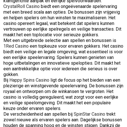
klantgerichte aanpak en eerlijke spelvoorwaarden.
CrystalRoll Casino
biedt een ongeëvenaarde spelervaring
met een breed scala aan opties. De bonussen zijn vrijgevig
en helpen spelers om hun winsten te maximaliseren. Het
casino opereert legaal, wat betekent dat spelers kunnen
vertrouwen op eerlijke spelregels en veilige transacties. Dit
maakt het een toplocatie voor serieuze gokkers.
Met een uitgebreide selectie aan spellen en bonussen is
1Red Casino
een topkeuze voor ervaren gokkers. Het casino
biedt een veilige en legale omgeving, wat essentieel is voor
een eerlijke speelervaring. Spelers kunnen genieten van
hoge uitbetalingen en innovatieve spelopties. Dit maakt het
een aantrekkelijke optie voor iedereen die serieus is over
gokken.
Bij
Happy Spins Casino
ligt de focus op het bieden van een
plezierige en winstgevende speelervaring. De bonussen zijn
royaal en ontworpen om de winkansen te vergroten. Het
casino is volledig gereguleerd, wat zorgt voor een eerlijke
en veilige speelomgeving. Dit maakt het een populaire
keuze onder ervaren spelers.
De verscheidenheid aan spellen bij
SpinStar Casino
trekt
zowel nieuwe als ervaren spelers aan. Dagelijkse bonussen
houden de spanning hoog en de winsten stijgen. Dankzij de