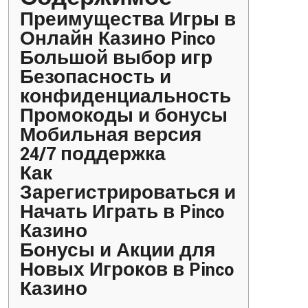
Преимущества Игры в
Онлайн Казино Pinco
Большой выбор игр
Безопасность и
конфиденциальность
Промокоды и бонусы
Мобильная версия
24/7 поддержка
Как
Зарегистрироваться и
Начать Играть в Pinco
Казино
Бонусы и Акции для
Новых Игроков в Pinco
Казино