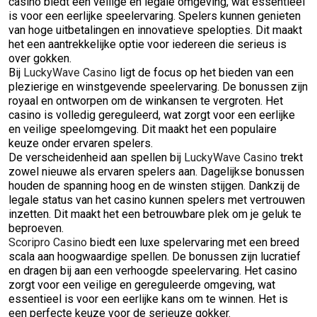
casino biedt een veilige en legale omgeving, wat essentieel
is voor een eerlijke speelervaring. Spelers kunnen genieten
van hoge uitbetalingen en innovatieve spelopties. Dit maakt
het een aantrekkelijke optie voor iedereen die serieus is
over gokken.
Bij
LuckyWave Casino
ligt de focus op het bieden van een
plezierige en winstgevende speelervaring. De bonussen zijn
royaal en ontworpen om de winkansen te vergroten. Het
casino is volledig gereguleerd, wat zorgt voor een eerlijke
en veilige speelomgeving. Dit maakt het een populaire
keuze onder ervaren spelers.
De verscheidenheid aan spellen bij
LuckyWave Casino
trekt
zowel nieuwe als ervaren spelers aan. Dagelijkse bonussen
houden de spanning hoog en de winsten stijgen. Dankzij de
legale status van het casino kunnen spelers met vertrouwen
inzetten. Dit maakt het een betrouwbare plek om je geluk te
beproeven.
Scoripro Casino
biedt een luxe spelervaring met een breed
scala aan hoogwaardige spellen. De bonussen zijn lucratief
en dragen bij aan een verhoogde speelervaring. Het casino
zorgt voor een veilige en gereguleerde omgeving, wat
essentieel is voor een eerlijke kans om te winnen. Het is
een perfecte keuze voor de serieuze gokker.