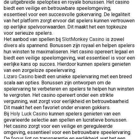
de uitgebreide spelopties en royale bonussen. Het casino
biedt een veilige en betrouwbare speelomgeving,
essentieel voor een succesvolle gokervaring. De legaliteit
van het platform zorgt ervoor dat spelers kunnen vertrouwen
op eerlijke spelvoorwaarden. Dit maakt het een topkeuze
voor serieuze spelers.
Het aanbod van spellen bij
SlotMonkey Casino
is zowel
divers als spannend. Bonussen zijn royaal en helpen spelers
hun winsten te maximaliseren. Het casino opereert legaal en
biedt een veilige speelomgeving, wat essentieel is voor een
eerlijke kans op succes. Hierdoor kunnen spelers genieten
van een zorgeloze speelervaring.
Lizaro Casino
biedt een unieke spelervaring met een breed
scala aan opties. Bonussen zijn ontworpen om de
spelervaring te verbeteren en spelers te helpen hun winsten
te vergroten. Het casino opereert onder een strikte
vergunning, wat zorgt voor eerlijkheid en betrouwbaarheid.
Dit maakt het een favoriet onder ervaren gokkers.
Bij
Holy Luck Casino
kunnen spelers genieten van een
gevarieerde selectie aan spellen en lucratieve bonussen.
Het casino zorgt voor een veilige en gereguleerde
omgeving, essentieel voor een betrouwbare speelervaring.
De focus ligt op transparantie en eerlijkheid, wat het een