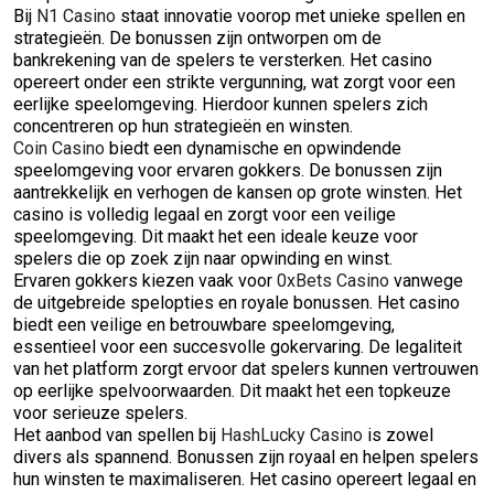
Bij
N1 Casino
staat innovatie voorop met unieke spellen en
strategieën. De bonussen zijn ontworpen om de
bankrekening van de spelers te versterken. Het casino
opereert onder een strikte vergunning, wat zorgt voor een
eerlijke speelomgeving. Hierdoor kunnen spelers zich
concentreren op hun strategieën en winsten.
Coin Casino
biedt een dynamische en opwindende
speelomgeving voor ervaren gokkers. De bonussen zijn
aantrekkelijk en verhogen de kansen op grote winsten. Het
casino is volledig legaal en zorgt voor een veilige
speelomgeving. Dit maakt het een ideale keuze voor
spelers die op zoek zijn naar opwinding en winst.
Ervaren gokkers kiezen vaak voor
0xBets Casino
vanwege
de uitgebreide spelopties en royale bonussen. Het casino
biedt een veilige en betrouwbare speelomgeving,
essentieel voor een succesvolle gokervaring. De legaliteit
van het platform zorgt ervoor dat spelers kunnen vertrouwen
op eerlijke spelvoorwaarden. Dit maakt het een topkeuze
voor serieuze spelers.
Het aanbod van spellen bij
HashLucky Casino
is zowel
divers als spannend. Bonussen zijn royaal en helpen spelers
hun winsten te maximaliseren. Het casino opereert legaal en