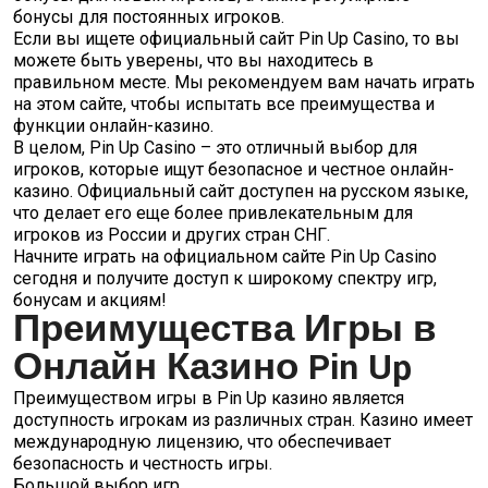
бонусы для постоянных игроков.
Если вы ищете официальный сайт Pin Up Casino, то вы
можете быть уверены, что вы находитесь в
правильном месте. Мы рекомендуем вам начать играть
на этом сайте, чтобы испытать все преимущества и
функции онлайн-казино.
В целом, Pin Up Casino – это отличный выбор для
игроков, которые ищут безопасное и честное онлайн-
казино. Официальный сайт доступен на русском языке,
что делает его еще более привлекательным для
игроков из России и других стран СНГ.
Начните играть на официальном сайте Pin Up Casino
сегодня и получите доступ к широкому спектру игр,
бонусам и акциям!
Преимущества Игры в
Онлайн Казино Pin Up
Преимуществом игры в Pin Up казино является
доступность игрокам из различных стран. Казино имеет
международную лицензию, что обеспечивает
безопасность и честность игры.
Большой выбор игр