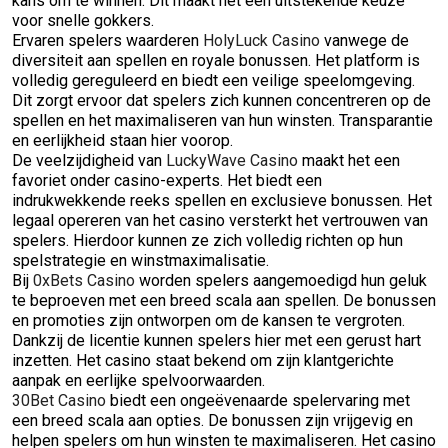
kans om te winnen. Dit maakt het een uitstekende keuze
voor snelle gokkers.
Ervaren spelers waarderen
HolyLuck Casino
vanwege de
diversiteit aan spellen en royale bonussen. Het platform is
volledig gereguleerd en biedt een veilige speelomgeving.
Dit zorgt ervoor dat spelers zich kunnen concentreren op de
spellen en het maximaliseren van hun winsten. Transparantie
en eerlijkheid staan hier voorop.
De veelzijdigheid van
LuckyWave Casino
maakt het een
favoriet onder casino-experts. Het biedt een
indrukwekkende reeks spellen en exclusieve bonussen. Het
legaal opereren van het casino versterkt het vertrouwen van
spelers. Hierdoor kunnen ze zich volledig richten op hun
spelstrategie en winstmaximalisatie.
Bij
0xBets Casino
worden spelers aangemoedigd hun geluk
te beproeven met een breed scala aan spellen. De bonussen
en promoties zijn ontworpen om de kansen te vergroten.
Dankzij de licentie kunnen spelers hier met een gerust hart
inzetten. Het casino staat bekend om zijn klantgerichte
aanpak en eerlijke spelvoorwaarden.
30Bet Casino
biedt een ongeëvenaarde spelervaring met
een breed scala aan opties. De bonussen zijn vrijgevig en
helpen spelers om hun winsten te maximaliseren. Het casino