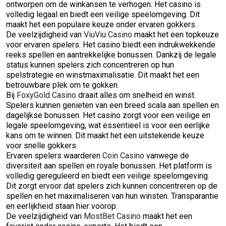
ontworpen om de winkansen te verhogen. Het casino is
volledig legaal en biedt een veilige speelomgeving. Dit
maakt het een populaire keuze onder ervaren gokkers.
De veelzijdigheid van
ViuViu Casino
maakt het een topkeuze
voor ervaren spelers. Het casino biedt een indrukwekkende
reeks spellen en aantrekkelijke bonussen. Dankzij de legale
status kunnen spelers zich concentreren op hun
spelstrategie en winstmaximalisatie. Dit maakt het een
betrouwbare plek om te gokken.
Bij
FoxyGold Casino
draait alles om snelheid en winst.
Spelers kunnen genieten van een breed scala aan spellen en
dagelijkse bonussen. Het casino zorgt voor een veilige en
legale speelomgeving, wat essentieel is voor een eerlijke
kans om te winnen. Dit maakt het een uitstekende keuze
voor snelle gokkers.
Ervaren spelers waarderen
Coin Casino
vanwege de
diversiteit aan spellen en royale bonussen. Het platform is
volledig gereguleerd en biedt een veilige speelomgeving.
Dit zorgt ervoor dat spelers zich kunnen concentreren op de
spellen en het maximaliseren van hun winsten. Transparantie
en eerlijkheid staan hier voorop.
De veelzijdigheid van
MostBet Casino
maakt het een