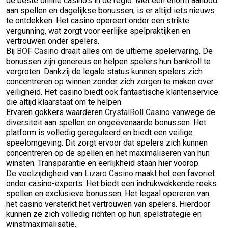
de beste online casino's in de regio. Met een enorm aanbod
aan spellen en dagelijkse bonussen, is er altijd iets nieuws
te ontdekken. Het casino opereert onder een strikte
vergunning, wat zorgt voor eerlijke spelpraktijken en
vertrouwen onder spelers.
Bij
BOF Casino
draait alles om de ultieme spelervaring. De
bonussen zijn genereus en helpen spelers hun bankroll te
vergroten. Dankzij de legale status kunnen spelers zich
concentreren op winnen zonder zich zorgen te maken over
veiligheid. Het casino biedt ook fantastische klantenservice
die altijd klaarstaat om te helpen.
Ervaren gokkers waarderen
CrystalRoll Casino
vanwege de
diversiteit aan spellen en ongeëvenaarde bonussen. Het
platform is volledig gereguleerd en biedt een veilige
speelomgeving. Dit zorgt ervoor dat spelers zich kunnen
concentreren op de spellen en het maximaliseren van hun
winsten. Transparantie en eerlijkheid staan hier voorop.
De veelzijdigheid van
Lizaro Casino
maakt het een favoriet
onder casino-experts. Het biedt een indrukwekkende reeks
spellen en exclusieve bonussen. Het legaal opereren van
het casino versterkt het vertrouwen van spelers. Hierdoor
kunnen ze zich volledig richten op hun spelstrategie en
winstmaximalisatie.