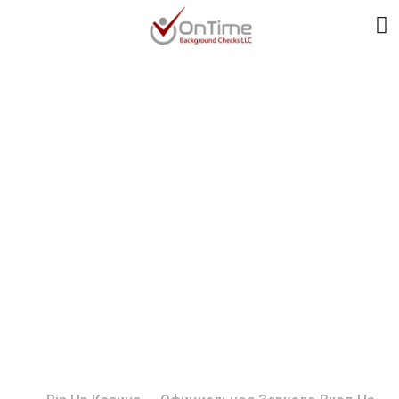
Pin Up Казино —
Официальное
Зеркало Вход На
Зеркало
Home