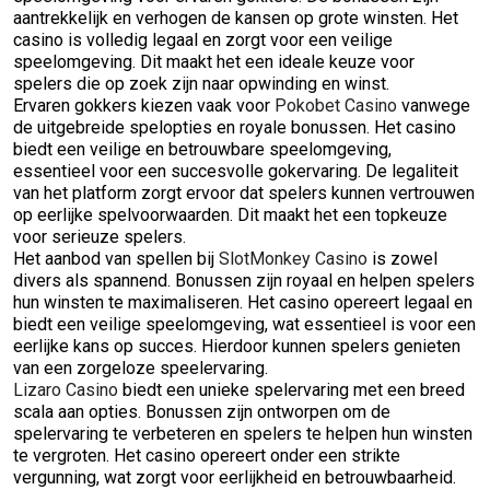
aantrekkelijk en verhogen de kansen op grote winsten. Het
casino is volledig legaal en zorgt voor een veilige
speelomgeving. Dit maakt het een ideale keuze voor
spelers die op zoek zijn naar opwinding en winst.
Ervaren gokkers kiezen vaak voor
Pokobet Casino
vanwege
de uitgebreide spelopties en royale bonussen. Het casino
biedt een veilige en betrouwbare speelomgeving,
essentieel voor een succesvolle gokervaring. De legaliteit
van het platform zorgt ervoor dat spelers kunnen vertrouwen
op eerlijke spelvoorwaarden. Dit maakt het een topkeuze
voor serieuze spelers.
Het aanbod van spellen bij
SlotMonkey Casino
is zowel
divers als spannend. Bonussen zijn royaal en helpen spelers
hun winsten te maximaliseren. Het casino opereert legaal en
biedt een veilige speelomgeving, wat essentieel is voor een
eerlijke kans op succes. Hierdoor kunnen spelers genieten
van een zorgeloze speelervaring.
Lizaro Casino
biedt een unieke spelervaring met een breed
scala aan opties. Bonussen zijn ontworpen om de
spelervaring te verbeteren en spelers te helpen hun winsten
te vergroten. Het casino opereert onder een strikte
vergunning, wat zorgt voor eerlijkheid en betrouwbaarheid.