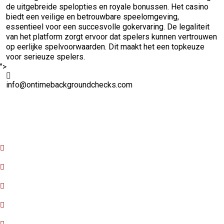
de uitgebreide spelopties en royale bonussen. Het casino
biedt een veilige en betrouwbare speelomgeving,
essentieel voor een succesvolle gokervaring. De legaliteit
van het platform zorgt ervoor dat spelers kunnen vertrouwen
op eerlijke spelvoorwaarden. Dit maakt het een topkeuze
voor serieuze spelers.
">
info@ontimebackgroundchecks.com
Quick Links
Home
About Us
FAQ
Contact Us