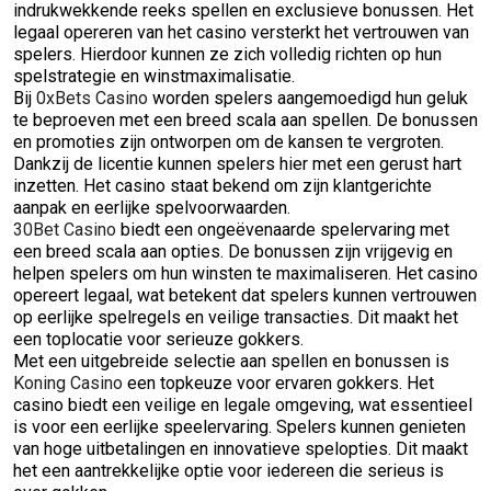
indrukwekkende reeks spellen en exclusieve bonussen. Het
legaal opereren van het casino versterkt het vertrouwen van
spelers. Hierdoor kunnen ze zich volledig richten op hun
spelstrategie en winstmaximalisatie.
Bij
0xBets Casino
worden spelers aangemoedigd hun geluk
te beproeven met een breed scala aan spellen. De bonussen
en promoties zijn ontworpen om de kansen te vergroten.
Dankzij de licentie kunnen spelers hier met een gerust hart
inzetten. Het casino staat bekend om zijn klantgerichte
aanpak en eerlijke spelvoorwaarden.
30Bet Casino
biedt een ongeëvenaarde spelervaring met
een breed scala aan opties. De bonussen zijn vrijgevig en
helpen spelers om hun winsten te maximaliseren. Het casino
opereert legaal, wat betekent dat spelers kunnen vertrouwen
op eerlijke spelregels en veilige transacties. Dit maakt het
een toplocatie voor serieuze gokkers.
Met een uitgebreide selectie aan spellen en bonussen is
Koning Casino
een topkeuze voor ervaren gokkers. Het
casino biedt een veilige en legale omgeving, wat essentieel
is voor een eerlijke speelervaring. Spelers kunnen genieten
van hoge uitbetalingen en innovatieve spelopties. Dit maakt
het een aantrekkelijke optie voor iedereen die serieus is