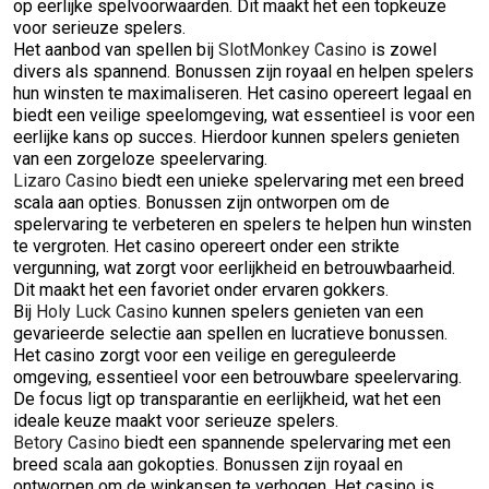
op eerlijke spelvoorwaarden. Dit maakt het een topkeuze
voor serieuze spelers.
Het aanbod van spellen bij
SlotMonkey Casino
is zowel
divers als spannend. Bonussen zijn royaal en helpen spelers
hun winsten te maximaliseren. Het casino opereert legaal en
biedt een veilige speelomgeving, wat essentieel is voor een
eerlijke kans op succes. Hierdoor kunnen spelers genieten
van een zorgeloze speelervaring.
Lizaro Casino
biedt een unieke spelervaring met een breed
scala aan opties. Bonussen zijn ontworpen om de
spelervaring te verbeteren en spelers te helpen hun winsten
te vergroten. Het casino opereert onder een strikte
vergunning, wat zorgt voor eerlijkheid en betrouwbaarheid.
Dit maakt het een favoriet onder ervaren gokkers.
Bij
Holy Luck Casino
kunnen spelers genieten van een
gevarieerde selectie aan spellen en lucratieve bonussen.
Het casino zorgt voor een veilige en gereguleerde
omgeving, essentieel voor een betrouwbare speelervaring.
De focus ligt op transparantie en eerlijkheid, wat het een
ideale keuze maakt voor serieuze spelers.
Betory Casino
biedt een spannende spelervaring met een
breed scala aan gokopties. Bonussen zijn royaal en
ontworpen om de winkansen te verhogen. Het casino is