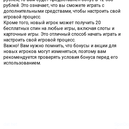
рублей. Это означает, что вы сможете играть с
дополнительными средствами, чтобы настроить свой
игровой процесс.
Кроме того, новый игрок может получить 20
бесплатных спин на любые игры, включая слоты и
карточные игры. Это отличный способ начать играть и
настроить свой игровой процесс.
Важно! Вам нужно помнить, что бонусы и акции для
новых игроков могут изменяться, поэтому вам
рекомендуется проверять условия бонуса перед его
использованием.
dat het
SpinD
Bij