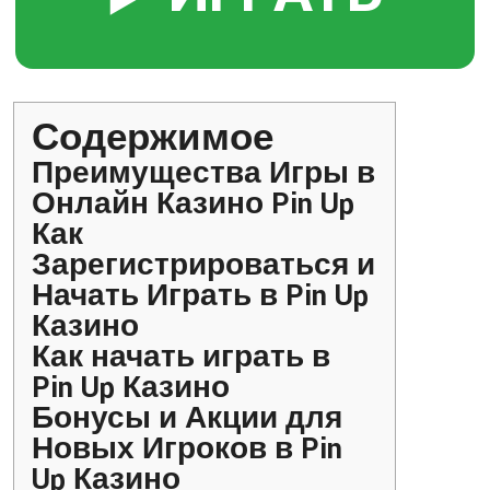
Содержимое
Преимущества Игры в
Онлайн Казино Pin Up
Как
Зарегистрироваться и
Начать Играть в Pin Up
Казино
Как начать играть в
Pin Up Казино
Бонусы и Акции для
Новых Игроков в Pin
Up Казино