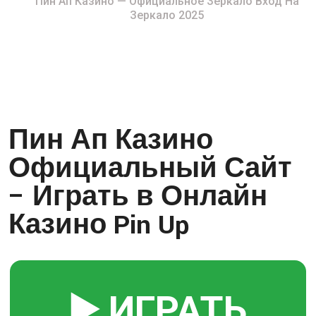
Пин Ап Казино — Официальное Зеркало Вход На
Зеркало 2025
Пин Ап Казино
Официальный Сайт
– Играть в Онлайн
Казино Pin Up
▶️ ИГРАТЬ