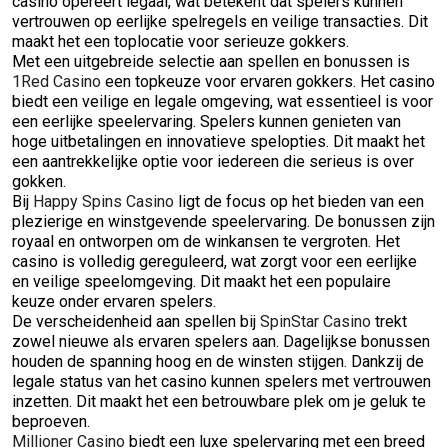
casino opereert legaal, wat betekent dat spelers kunnen
vertrouwen op eerlijke spelregels en veilige transacties. Dit
maakt het een toplocatie voor serieuze gokkers.
Met een uitgebreide selectie aan spellen en bonussen is
1Red Casino
een topkeuze voor ervaren gokkers. Het casino
biedt een veilige en legale omgeving, wat essentieel is voor
een eerlijke speelervaring. Spelers kunnen genieten van
hoge uitbetalingen en innovatieve spelopties. Dit maakt het
een aantrekkelijke optie voor iedereen die serieus is over
gokken.
Bij
Happy Spins Casino
ligt de focus op het bieden van een
plezierige en winstgevende speelervaring. De bonussen zijn
royaal en ontworpen om de winkansen te vergroten. Het
casino is volledig gereguleerd, wat zorgt voor een eerlijke
en veilige speelomgeving. Dit maakt het een populaire
keuze onder ervaren spelers.
De verscheidenheid aan spellen bij
SpinStar Casino
trekt
zowel nieuwe als ervaren spelers aan. Dagelijkse bonussen
houden de spanning hoog en de winsten stijgen. Dankzij de
legale status van het casino kunnen spelers met vertrouwen
inzetten. Dit maakt het een betrouwbare plek om je geluk te
beproeven.
Millioner Casino
biedt een luxe spelervaring met een breed