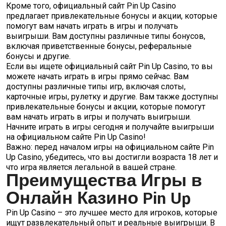
Кроме того, официальный сайт Pin Up Casino
предлагает привлекательные бонусы и акции, которые
помогут вам начать играть в игры и получать
выигрыши. Вам доступны различные типы бонусов,
включая приветственные бонусы, реферальные
бонусы и другие.
Если вы ищете официальный сайт Pin Up Casino, то вы
можете начать играть в игры прямо сейчас. Вам
доступны различные типы игр, включая слоты,
карточные игры, рулетку и другие. Вам также доступны
привлекательные бонусы и акции, которые помогут
вам начать играть в игры и получать выигрыши.
Начните играть в игры сегодня и получайте выигрыши
на официальном сайте Pin Up Casino!
Важно: перед началом игры на официальном сайте Pin
Up Casino, убедитесь, что вы достигли возраста 18 лет и
что игра является легальной в вашей стране.
Преимущества Игры в
Онлайн Казино Pin Up
Pin Up Casino – это лучшее место для игроков, которые
ищут развлекательный опыт и реальные выигрыши. В