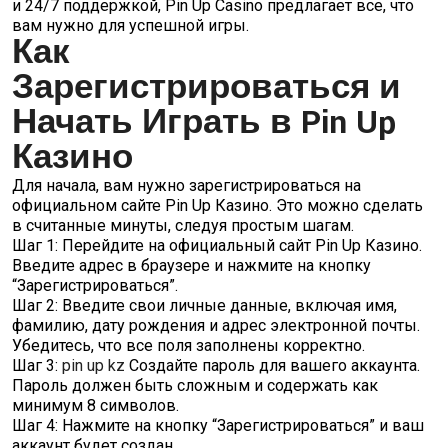
и 24/7 поддержкой, Pin Up Casino предлагает все, что
вам нужно для успешной игры.
Как
Зарегистрироваться и
Начать Играть в Pin Up
Казино
Для начала, вам нужно зарегистрироваться на
официальном сайте Pin Up Казино. Это можно сделать
в считанные минуты, следуя простым шагам.
Шаг 1: Перейдите на официальный сайт Pin Up Казино.
Введите адрес в браузере и нажмите на кнопку
“Зарегистрироваться”.
Шаг 2: Введите свои личные данные, включая имя,
фамилию, дату рождения и адрес электронной почты.
Убедитесь, что все поля заполнены корректно.
Шаг 3:
pin up kz
Создайте пароль для вашего аккаунта.
Пароль должен быть сложным и содержать как
минимум 8 символов.
Шаг 4: Нажмите на кнопку “Зарегистрироваться” и ваш
аккаунт будет создан.