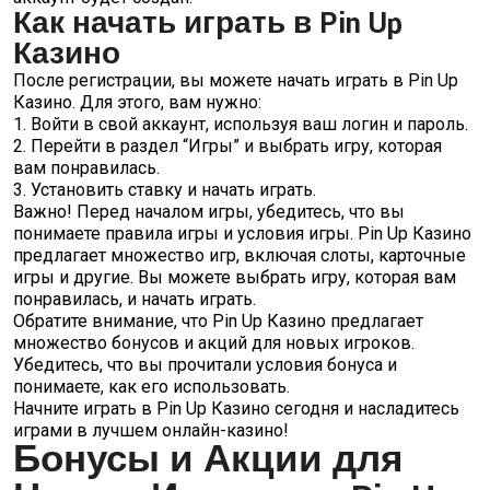
Как начать играть в Pin Up
Казино
После регистрации, вы можете начать играть в Pin Up
Казино. Для этого, вам нужно:
1. Войти в свой аккаунт, используя ваш логин и пароль.
2. Перейти в раздел “Игры” и выбрать игру, которая
вам понравилась.
3. Установить ставку и начать играть.
Важно! Перед началом игры, убедитесь, что вы
понимаете правила игры и условия игры. Pin Up Казино
предлагает множество игр, включая слоты, карточные
игры и другие. Вы можете выбрать игру, которая вам
понравилась, и начать играть.
Обратите внимание, что Pin Up Казино предлагает
множество бонусов и акций для новых игроков.
Убедитесь, что вы прочитали условия бонуса и
понимаете, как его использовать.
Начните играть в Pin Up Казино сегодня и насладитесь
играми в лучшем онлайн-казино!
Бонусы и Акции для