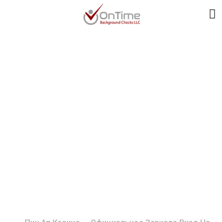
Пин Ап Казино —
Официальное
Зеркало Вход На
Зеркало 2025
Home