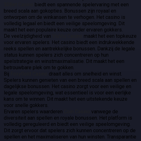
30Bet Casino
biedt een spannende spelervaring met een
breed scala aan gokopties. Bonussen zijn royaal en
ontworpen om de winkansen te verhogen. Het casino is
volledig legaal en biedt een veilige speelomgeving. Dit
maakt het een populaire keuze onder ervaren gokkers.
De veelzijdigheid van
ViuViu Casino
maakt het een topkeuze
voor ervaren spelers. Het casino biedt een indrukwekkende
reeks spellen en aantrekkelijke bonussen. Dankzij de legale
status kunnen spelers zich concentreren op hun
spelstrategie en winstmaximalisatie. Dit maakt het een
betrouwbare plek om te gokken.
Bij
FoxyGold Casino
draait alles om snelheid en winst.
Spelers kunnen genieten van een breed scala aan spellen en
dagelijkse bonussen. Het casino zorgt voor een veilige en
legale speelomgeving, wat essentieel is voor een eerlijke
kans om te winnen. Dit maakt het een uitstekende keuze
voor snelle gokkers.
Ervaren spelers waarderen
Coin Casino
vanwege de
diversiteit aan spellen en royale bonussen. Het platform is
volledig gereguleerd en biedt een veilige speelomgeving.
Dit zorgt ervoor dat spelers zich kunnen concentreren op de
spellen en het maximaliseren van hun winsten. Transparantie