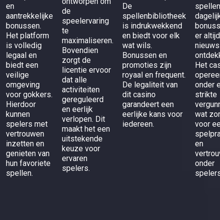
ontworpen om
en
De
spelle
de
aantrekkelijke
spellenbibliotheek
dagelij
speelervaring
bonussen.
is indrukwekkend
bonuss
te
Het platform
en biedt voor elk
er altij
maximaliseren.
is volledig
wat wils.
nieuws
Bovendien
legaal en
Bonussen en
ontdek
zorgt de
biedt een
promoties zijn
Het ca
licentie ervoor
veilige
royaal en frequent.
operee
dat alle
omgeving
De legaliteit van
onder 
activiteiten
voor gokkers.
dit casino
strikte
gereguleerd
Hierdoor
garandeert een
vergunn
en eerlijk
kunnen
eerlijke kans voor
wat zo
verlopen. Dit
spelers met
iedereen.
voor ee
maakt het een
vertrouwen
spelpra
uitstekende
inzetten en
en
keuze voor
genieten van
vertro
ervaren
hun favoriete
onder
spelers.
spellen.
spelers