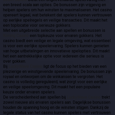
een breed scala aan opties. De bonussen zijn vrijgevig en
helpen spelers om hun winsten te maximaliseren. Het casino
opereert legaal, wat betekent dat spelers kunnen vertrouwen
op eerlijke spelregels en veilige transacties. Dit maakt het
een toplocatie voor serieuze gokkers.
Met een uitgebreide selectie aan spellen en bonussen is
Koning Casino
een topkeuze voor ervaren gokkers. Het
casino biedt een veilige en legale omgeving, wat essentieel
is voor een eerlijke speelervaring. Spelers kunnen genieten
van hoge uitbetalingen en innovatieve spelopties. Dit maakt
het een aantrekkelijke optie voor iedereen die serieus is
over gokken.
Bij
LuckyWave Casino
ligt de focus op het bieden van een
plezierige en winstgevende speelervaring. De bonussen zijn
royaal en ontworpen om de winkansen te vergroten. Het
casino is volledig gereguleerd, wat zorgt voor een eerlijke
en veilige speelomgeving. Dit maakt het een populaire
keuze onder ervaren spelers.
De verscheidenheid aan spellen bij
LuckyWave Casino
trekt
zowel nieuwe als ervaren spelers aan. Dagelijkse bonussen
houden de spanning hoog en de winsten stijgen. Dankzij de
legale status van het casino kunnen spelers met vertrouwen