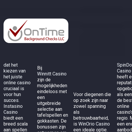
dat het
SpinD
Bij
kiezen van
Casino
Winnitt Casino
het juiste
heeft 
zijn de
online casino
reputat
mogelijkheden
cruciaal is
opgeb
eindeloos met
voor hun
Voor diegenen die
als een
een
succes.
op zoek zijn naar
de bes
uitgebreide
Instasino
zowel spanning
online
selectie aan
Casino
als
casino'
tafelspellen en
biedt een
betrouwbaarheid,
regio. 
gokkasten. De
breed scala
is
WinOrio Casino
een en
bonussen zijn
aan spellen
een ideale optie.
aanbod