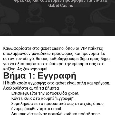
Φρέσκες Και Καινοτόμες Προσφορές Για VIP Στο
Gxbet Casino
Καλωσορίσατε στο gxbet casino, όπου οι VIP παίκτες
απολαμβάνουν μοναδικές προσφορές και προνόμια. Σε
αυτόν τον οδηγό, θα σας καθοδηγήσουμε βήμα προς βήμα
για να αξιοποιήσετε στο έπακρο την εμπειρία σας στο
καζίνο. Ας ξεκινήσουμε!
Βήμα 1: Εγγραφή
Η διαδικασία εγγραφής στο gxbet είναι απλή και γρήγορη.
Ακολουθήστε αυτά τα βήματα:
Επισκεφθείτε την ιστοσελίδα
gxbet
.
Κάντε κλικ στο κουμπί “Εγγραφή”.
Συμπληρώστε τα προσωπικά σας στοιχεία, όπως
όνομα, διεύθυνση και email.
Δημιουργήστε έναν ασφαλή κωδικό πρόσβασης.