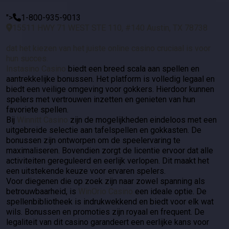
">
1-800-935-9013
15511 HWY 71 WEST STE 110, #140 Austin, TX 78738
dat het kiezen van het juiste online casino cruciaal is voor
hun succes.
Instasino Casino
biedt een breed scala aan spellen en
aantrekkelijke bonussen. Het platform is volledig legaal en
biedt een veilige omgeving voor gokkers. Hierdoor kunnen
spelers met vertrouwen inzetten en genieten van hun
favoriete spellen.
Bij
Winnitt Casino
zijn de mogelijkheden eindeloos met een
uitgebreide selectie aan tafelspellen en gokkasten. De
bonussen zijn ontworpen om de speelervaring te
maximaliseren. Bovendien zorgt de licentie ervoor dat alle
activiteiten gereguleerd en eerlijk verlopen. Dit maakt het
een uitstekende keuze voor ervaren spelers.
Voor diegenen die op zoek zijn naar zowel spanning als
betrouwbaarheid, is
WinOrio Casino
een ideale optie. De
spellenbibliotheek is indrukwekkend en biedt voor elk wat
wils. Bonussen en promoties zijn royaal en frequent. De
legaliteit van dit casino garandeert een eerlijke kans voor