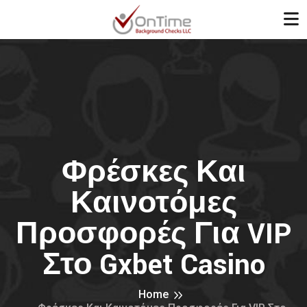
Φρέσκες Και
Καινοτόμες
Προσφορές Για VIP
Στο Gxbet Casino
Home