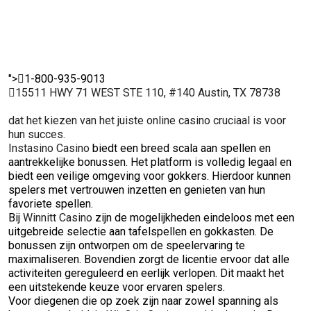
">
1-800-935-9013
15511 HWY 71 WEST STE 110, #140 Austin, TX 78738
dat het kiezen van het juiste online casino cruciaal is voor
hun succes.
Instasino Casino
biedt een breed scala aan spellen en
aantrekkelijke bonussen. Het platform is volledig legaal en
biedt een veilige omgeving voor gokkers. Hierdoor kunnen
spelers met vertrouwen inzetten en genieten van hun
favoriete spellen.
Bij
Winnitt Casino
zijn de mogelijkheden eindeloos met een
uitgebreide selectie aan tafelspellen en gokkasten. De
bonussen zijn ontworpen om de speelervaring te
maximaliseren. Bovendien zorgt de licentie ervoor dat alle
activiteiten gereguleerd en eerlijk verlopen. Dit maakt het
een uitstekende keuze voor ervaren spelers.
Voor diegenen die op zoek zijn naar zowel spanning als