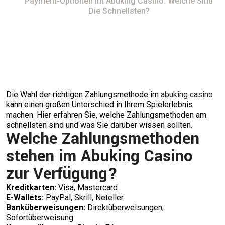
Payment-Optionen Im Abuking Casino: Welche Sind
Die Schnellsten?
Die Wahl der richtigen Zahlungsmethode im
abuking casino
kann einen großen Unterschied in Ihrem Spielerlebnis
machen. Hier erfahren Sie, welche Zahlungsmethoden am
schnellsten sind und was Sie darüber wissen sollten.
Welche Zahlungsmethoden
stehen im Abuking Casino
zur Verfügung?
Kreditkarten:
Visa, Mastercard
E-Wallets:
PayPal, Skrill, Neteller
Banküberweisungen:
Direktüberweisungen,
Sofortüberweisung