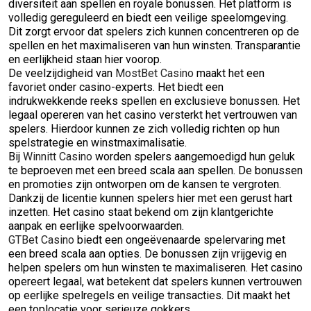
diversiteit aan spellen en royale bonussen. Het platform is
volledig gereguleerd en biedt een veilige speelomgeving.
Dit zorgt ervoor dat spelers zich kunnen concentreren op de
spellen en het maximaliseren van hun winsten. Transparantie
en eerlijkheid staan hier voorop.
De veelzijdigheid van
MostBet Casino
maakt het een
favoriet onder casino-experts. Het biedt een
indrukwekkende reeks spellen en exclusieve bonussen. Het
legaal opereren van het casino versterkt het vertrouwen van
spelers. Hierdoor kunnen ze zich volledig richten op hun
spelstrategie en winstmaximalisatie.
Bij
Winnitt Casino
worden spelers aangemoedigd hun geluk
te beproeven met een breed scala aan spellen. De bonussen
en promoties zijn ontworpen om de kansen te vergroten.
Dankzij de licentie kunnen spelers hier met een gerust hart
inzetten. Het casino staat bekend om zijn klantgerichte
aanpak en eerlijke spelvoorwaarden.
GTBet Casino
biedt een ongeëvenaarde spelervaring met
een breed scala aan opties. De bonussen zijn vrijgevig en
helpen spelers om hun winsten te maximaliseren. Het casino
opereert legaal, wat betekent dat spelers kunnen vertrouwen
op eerlijke spelregels en veilige transacties. Dit maakt het
een toplocatie voor serieuze gokkers.