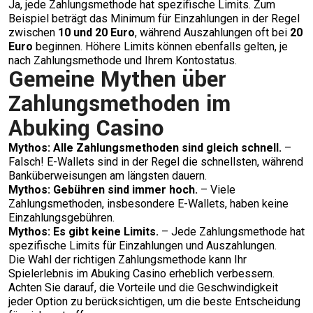
Ja, jede Zahlungsmethode hat spezifische Limits. Zum
Beispiel beträgt das Minimum für Einzahlungen in der Regel
zwischen
10 und 20 Euro
, während Auszahlungen oft bei
20
Euro
beginnen. Höhere Limits können ebenfalls gelten, je
nach Zahlungsmethode und Ihrem Kontostatus.
Gemeine Mythen über
Zahlungsmethoden im
Abuking Casino
Mythos: Alle Zahlungsmethoden sind gleich schnell.
–
Falsch! E-Wallets sind in der Regel die schnellsten, während
Banküberweisungen am längsten dauern.
Mythos: Gebühren sind immer hoch.
– Viele
Zahlungsmethoden, insbesondere E-Wallets, haben keine
Einzahlungsgebühren.
Mythos: Es gibt keine Limits.
– Jede Zahlungsmethode hat
spezifische Limits für Einzahlungen und Auszahlungen.
Die Wahl der richtigen Zahlungsmethode kann Ihr
Spielerlebnis im Abuking Casino erheblich verbessern.
Achten Sie darauf, die Vorteile und die Geschwindigkeit
jeder Option zu berücksichtigen, um die beste Entscheidung