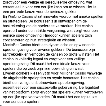
zorgt voor een veilige en gereguleerde omgeving, wat
essentieel is voor een eerlijke kans om te winnen. Het is
een perfecte keuze voor de serieuze gokker.
Bij
WinOrio Casino
staat innovatie voorop met unieke spellen
en strategieën. De bonussen zijn ontworpen om de
bankrekening van de spelers te versterken. Het casino
opereert onder een strikte vergunning, wat zorgt voor een
eerlijke speelomgeving. Hierdoor kunnen spelers zich
concentreren op hun strategieën en winsten.
MonixBet Casino
biedt een dynamische en opwindende
speelomgeving voor ervaren gokkers. De bonussen zijn
aantrekkelijk en verhogen de kansen op grote winsten. Het
casino is volledig legaal en zorgt voor een veilige
speelomgeving. Dit maakt het een ideale keuze voor
spelers die op zoek zijn naar opwinding en winst.
Ervaren gokkers kiezen vaak voor
Millioner Casino
vanwege
de uitgebreide spelopties en royale bonussen. Het casino
biedt een veilige en betrouwbare speelomgeving,
essentieel voor een succesvolle gokervaring. De legaliteit
van het platform zorgt ervoor dat spelers kunnen vertrouwen
op eerlijke spelvoorwaarden. Dit maakt het een topkeuze
voor serieuze spelers.