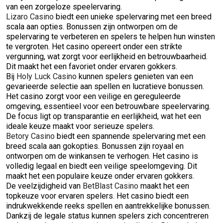
van een zorgeloze speelervaring.
Lizaro Casino
biedt een unieke spelervaring met een breed
scala aan opties. Bonussen zijn ontworpen om de
spelervaring te verbeteren en spelers te helpen hun winsten
te vergroten. Het casino opereert onder een strikte
vergunning, wat zorgt voor eerlijkheid en betrouwbaarheid.
Dit maakt het een favoriet onder ervaren gokkers.
Bij
Holy Luck Casino
kunnen spelers genieten van een
gevarieerde selectie aan spellen en lucratieve bonussen.
Het casino zorgt voor een veilige en gereguleerde
omgeving, essentieel voor een betrouwbare speelervaring.
De focus ligt op transparantie en eerlijkheid, wat het een
ideale keuze maakt voor serieuze spelers.
Betory Casino
biedt een spannende spelervaring met een
breed scala aan gokopties. Bonussen zijn royaal en
ontworpen om de winkansen te verhogen. Het casino is
volledig legaal en biedt een veilige speelomgeving. Dit
maakt het een populaire keuze onder ervaren gokkers.
De veelzijdigheid van
BetBlast Casino
maakt het een
topkeuze voor ervaren spelers. Het casino biedt een
indrukwekkende reeks spellen en aantrekkelijke bonussen.
Dankzij de legale status kunnen spelers zich concentreren