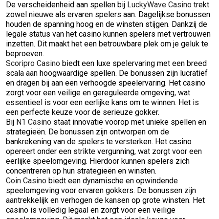
De verscheidenheid aan spellen bij
LuckyWave Casino
trekt
zowel nieuwe als ervaren spelers aan. Dagelijkse bonussen
houden de spanning hoog en de winsten stijgen. Dankzij de
legale status van het casino kunnen spelers met vertrouwen
inzetten. Dit maakt het een betrouwbare plek om je geluk te
beproeven.
Scoripro Casino
biedt een luxe spelervaring met een breed
scala aan hoogwaardige spellen. De bonussen zijn lucratief
en dragen bij aan een verhoogde speelervaring. Het casino
zorgt voor een veilige en gereguleerde omgeving, wat
essentieel is voor een eerlijke kans om te winnen. Het is
een perfecte keuze voor de serieuze gokker.
Bij
N1 Casino
staat innovatie voorop met unieke spellen en
strategieën. De bonussen zijn ontworpen om de
bankrekening van de spelers te versterken. Het casino
opereert onder een strikte vergunning, wat zorgt voor een
eerlijke speelomgeving. Hierdoor kunnen spelers zich
concentreren op hun strategieën en winsten.
Coin Casino
biedt een dynamische en opwindende
speelomgeving voor ervaren gokkers. De bonussen zijn
aantrekkelijk en verhogen de kansen op grote winsten. Het
casino is volledig legaal en zorgt voor een veilige