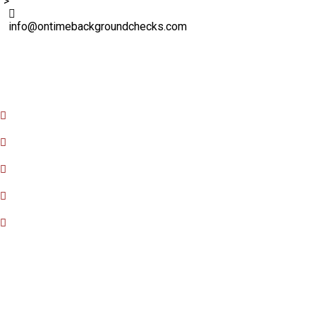
">
info@ontimebackgroundchecks.com
Quick Links
Home
About Us
FAQ
Contact Us
Privacy Policy
Our Services