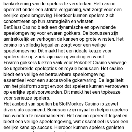
bankrekening van de spelers te versterken. Het casino
opereert onder een strikte vergunning, wat zorgt voor een
eerlijke speelomgeving. Hierdoor kunnen spelers zich
concentreren op hun strategieën en winsten.
BetBlast Casino
biedt een dynamische en opwindende
speelomgeving voor ervaren gokkers. De bonussen zijn
aantrekkelijk en verhogen de kansen op grote winsten. Het
casino is volledig legaal en zorgt voor een veilige
speelomgeving. Dit maakt het een ideale keuze voor
spelers die op zoek zijn naar opwinding en winst.
Ervaren gokkers kiezen vaak voor
Pokobet Casino
vanwege
de uitgebreide spelopties en royale bonussen. Het casino
biedt een veilige en betrouwbare speelomgeving,
essentieel voor een succesvolle gokervaring. De legaliteit
van het platform zorgt ervoor dat spelers kunnen vertrouwen
op eerlijke spelvoorwaarden. Dit maakt het een topkeuze
voor serieuze spelers.
Het aanbod van spellen bij
SlotMonkey Casino
is zowel
divers als spannend. Bonussen zijn royaal en helpen spelers
hun winsten te maximaliseren. Het casino opereert legaal en
biedt een veilige speelomgeving, wat essentieel is voor een
eerlijke kans op succes. Hierdoor kunnen spelers genieten