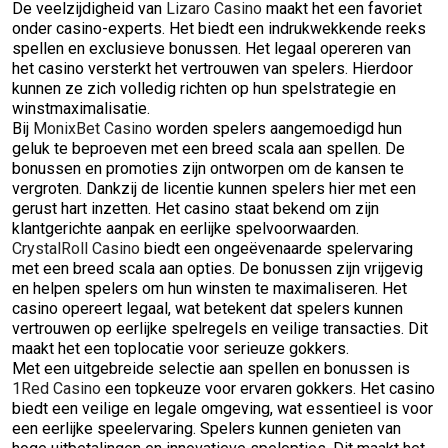
De veelzijdigheid van
Lizaro Casino
maakt het een favoriet
onder casino-experts. Het biedt een indrukwekkende reeks
spellen en exclusieve bonussen. Het legaal opereren van
het casino versterkt het vertrouwen van spelers. Hierdoor
kunnen ze zich volledig richten op hun spelstrategie en
winstmaximalisatie.
Bij
MonixBet Casino
worden spelers aangemoedigd hun
geluk te beproeven met een breed scala aan spellen. De
bonussen en promoties zijn ontworpen om de kansen te
vergroten. Dankzij de licentie kunnen spelers hier met een
gerust hart inzetten. Het casino staat bekend om zijn
klantgerichte aanpak en eerlijke spelvoorwaarden.
CrystalRoll Casino
biedt een ongeëvenaarde spelervaring
met een breed scala aan opties. De bonussen zijn vrijgevig
en helpen spelers om hun winsten te maximaliseren. Het
casino opereert legaal, wat betekent dat spelers kunnen
vertrouwen op eerlijke spelregels en veilige transacties. Dit
maakt het een toplocatie voor serieuze gokkers.
Met een uitgebreide selectie aan spellen en bonussen is
1Red Casino
een topkeuze voor ervaren gokkers. Het casino
biedt een veilige en legale omgeving, wat essentieel is voor
een eerlijke speelervaring. Spelers kunnen genieten van