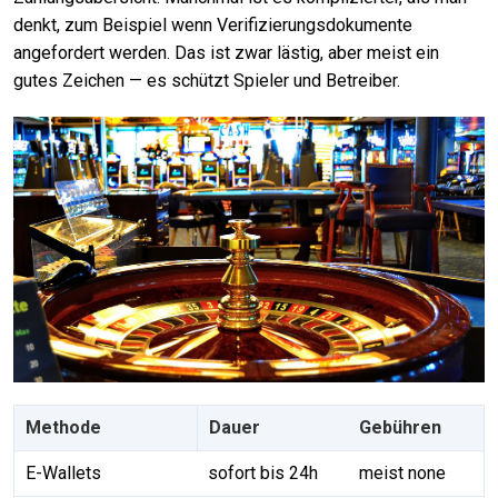
denkt, zum Beispiel wenn Verifizierungsdokumente
angefordert werden. Das ist zwar lästig, aber meist ein
gutes Zeichen — es schützt Spieler und Betreiber.
Methode
Dauer
Gebühren
E-Wallets
sofort bis 24h
meist none