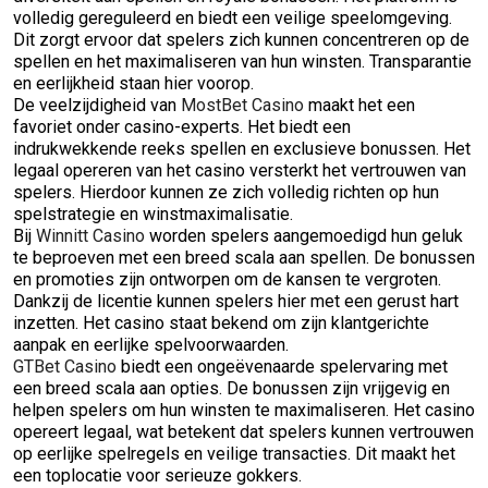
volledig gereguleerd en biedt een veilige speelomgeving.
Dit zorgt ervoor dat spelers zich kunnen concentreren op de
spellen en het maximaliseren van hun winsten. Transparantie
en eerlijkheid staan hier voorop.
De veelzijdigheid van
MostBet Casino
maakt het een
favoriet onder casino-experts. Het biedt een
indrukwekkende reeks spellen en exclusieve bonussen. Het
legaal opereren van het casino versterkt het vertrouwen van
spelers. Hierdoor kunnen ze zich volledig richten op hun
spelstrategie en winstmaximalisatie.
Bij
Winnitt Casino
worden spelers aangemoedigd hun geluk
te beproeven met een breed scala aan spellen. De bonussen
en promoties zijn ontworpen om de kansen te vergroten.
Dankzij de licentie kunnen spelers hier met een gerust hart
inzetten. Het casino staat bekend om zijn klantgerichte
aanpak en eerlijke spelvoorwaarden.
GTBet Casino
biedt een ongeëvenaarde spelervaring met
een breed scala aan opties. De bonussen zijn vrijgevig en
helpen spelers om hun winsten te maximaliseren. Het casino
opereert legaal, wat betekent dat spelers kunnen vertrouwen
op eerlijke spelregels en veilige transacties. Dit maakt het
een toplocatie voor serieuze gokkers.