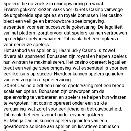
spelers die op zoek zijn naar opwinding en winst.
Ervaren gokkers kiezen vaak voor
0xBets Casino
vanwege
de uitgebreide spelopties en royale bonussen. Het casino
biedt een veilige en betrouwbare speelomgeving,
essentieel voor een succesvolle gokervaring. De legaliteit
van het platform zorgt ervoor dat spelers kunnen vertrouwen
op eerlijke spelvoorwaarden. Dit maakt het een topkeuze
voor serieuze spelers.
Het aanbod van spellen bij
HashLucky Casino
is zowel
divers als spannend. Bonussen zijn royaal en helpen spelers
hun winsten te maximaliseren. Het casino opereert legaal en
biedt een veilige speelomgeving, wat essentieel is voor een
eerlijke kans op succes. Hierdoor kunnen spelers genieten
van een zorgeloze speelervaring.
GXBet Casino
biedt een unieke spelervaring met een breed
scala aan opties. Bonussen zijn ontworpen om de
spelervaring te verbeteren en spelers te helpen hun winsten
te vergroten. Het casino opereert onder een strikte
vergunning, wat zorgt voor eerlijkheid en betrouwbaarheid.
Dit maakt het een favoriet onder ervaren gokkers.
Bij
Manga Casino
kunnen spelers genieten van een
gevarieerde selectie aan spellen en lucratieve bonussen.