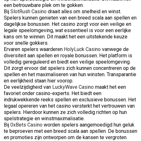
een betrouwbare plek om te gokken.
Bij
SlotRush Casino
draait alles om snelheid en winst.
Spelers kunnen genieten van een breed scala aan spellen en
dagelijkse bonussen. Het casino zorgt voor een veilige en
legale speelomgeving, wat essentieel is voor een eerlijke
kans om te winnen. Dit maakt het een uitstekende keuze
voor snelle gokkers.
Ervaren spelers waarderen
HolyLuck Casino
vanwege de
diversiteit aan spellen en royale bonussen. Het platform is
volledig gereguleerd en biedt een veilige speelomgeving.
Dit zorgt ervoor dat spelers zich kunnen concentreren op de
spellen en het maximaliseren van hun winsten. Transparantie
en eerlijkheid staan hier voorop.
De veelzijdigheid van
LuckyWave Casino
maakt het een
favoriet onder casino-experts. Het biedt een
indrukwekkende reeks spellen en exclusieve bonussen. Het
legaal opereren van het casino versterkt het vertrouwen van
spelers. Hierdoor kunnen ze zich volledig richten op hun
spelstrategie en winstmaximalisatie.
Bij
0xBets Casino
worden spelers aangemoedigd hun geluk
te beproeven met een breed scala aan spellen. De bonussen
en promoties zijn ontworpen om de kansen te vergroten.