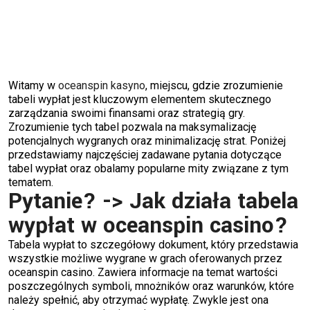
Witamy w
oceanspin kasyno
, miejscu, gdzie zrozumienie
tabeli wypłat jest kluczowym elementem skutecznego
zarządzania swoimi finansami oraz strategią gry.
Zrozumienie tych tabel pozwala na maksymalizację
potencjalnych wygranych oraz minimalizację strat. Poniżej
przedstawiamy najczęściej zadawane pytania dotyczące
tabel wypłat oraz obalamy popularne mity związane z tym
tematem.
Pytanie? -> Jak działa tabela
wypłat w oceanspin casino?
Tabela wypłat to szczegółowy dokument, który przedstawia
wszystkie możliwe wygrane w grach oferowanych przez
oceanspin casino. Zawiera informacje na temat wartości
poszczególnych symboli, mnożników oraz warunków, które
należy spełnić, aby otrzymać wypłatę. Zwykle jest ona