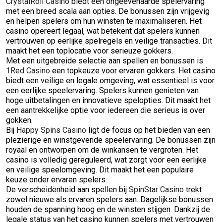
CrystalRoll Casino
biedt een ongeëvenaarde spelervaring
met een breed scala aan opties. De bonussen zijn vrijgevig
en helpen spelers om hun winsten te maximaliseren. Het
casino opereert legaal, wat betekent dat spelers kunnen
vertrouwen op eerlijke spelregels en veilige transacties. Dit
maakt het een toplocatie voor serieuze gokkers.
Met een uitgebreide selectie aan spellen en bonussen is
1Red Casino
een topkeuze voor ervaren gokkers. Het casino
biedt een veilige en legale omgeving, wat essentieel is voor
een eerlijke speelervaring. Spelers kunnen genieten van
hoge uitbetalingen en innovatieve spelopties. Dit maakt het
een aantrekkelijke optie voor iedereen die serieus is over
gokken.
Bij
Happy Spins Casino
ligt de focus op het bieden van een
plezierige en winstgevende speelervaring. De bonussen zijn
royaal en ontworpen om de winkansen te vergroten. Het
casino is volledig gereguleerd, wat zorgt voor een eerlijke
en veilige speelomgeving. Dit maakt het een populaire
keuze onder ervaren spelers.
De verscheidenheid aan spellen bij
SpinStar Casino
trekt
zowel nieuwe als ervaren spelers aan. Dagelijkse bonussen
houden de spanning hoog en de winsten stijgen. Dankzij de
legale status van het casino kunnen spelers met vertrouwen