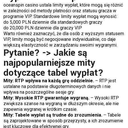
oceanspin casino ustala limity wypłat, które mogą się różnić
w zależności od metody płatności oraz statusu gracza w
programie VIP. Standardowe limity wypłat mogą wynosić:
do 5,000 PLN dziennie dla standardowych graczy
do 20,000 PLN dziennie dla graczy VIP
Warto również zaznaczyć, że dla osób z wyższym statusem
VIP, limity mogą być negocjowane indywidualnie, co daje
większą elastyczność w zarządzaniu swoimi wygranymi.
Pytanie? -> Jakie są
najpopularniejsze mity
dotyczące tabel wypłat?
Mity: RTP wpływa na każdą grę oddzielnie.
– RTP jest
ustalane na podstawie długoterminowych danych i nie
wpływa na poszczególne sesje gry.
Mity: Wysokie RTP gwarantuje wygraną.
– Wysoki RTP
zwiększa szanse na wygraną w dłuższym okresie, ale nie
zapewnia wygranej w krótkim czasie.
Mity: Tabele wypłat są trudne do zrozumienia.
– Tabele
są zaprojektowane w sposób przejrzysty, a ich zrozumienie
jest kluczowe dla efektywnej gry.