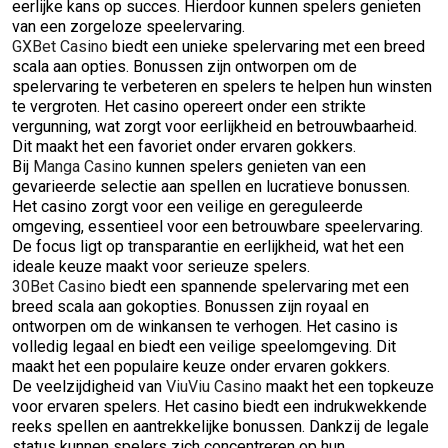
eerlijke kans op succes. Hierdoor kunnen spelers genieten
van een zorgeloze speelervaring.
GXBet Casino
biedt een unieke spelervaring met een breed
scala aan opties. Bonussen zijn ontworpen om de
spelervaring te verbeteren en spelers te helpen hun winsten
te vergroten. Het casino opereert onder een strikte
vergunning, wat zorgt voor eerlijkheid en betrouwbaarheid.
Dit maakt het een favoriet onder ervaren gokkers.
Bij
Manga Casino
kunnen spelers genieten van een
gevarieerde selectie aan spellen en lucratieve bonussen.
Het casino zorgt voor een veilige en gereguleerde
omgeving, essentieel voor een betrouwbare speelervaring.
De focus ligt op transparantie en eerlijkheid, wat het een
ideale keuze maakt voor serieuze spelers.
30Bet Casino
biedt een spannende spelervaring met een
breed scala aan gokopties. Bonussen zijn royaal en
ontworpen om de winkansen te verhogen. Het casino is
volledig legaal en biedt een veilige speelomgeving. Dit
maakt het een populaire keuze onder ervaren gokkers.
De veelzijdigheid van
ViuViu Casino
maakt het een topkeuze
voor ervaren spelers. Het casino biedt een indrukwekkende
reeks spellen en aantrekkelijke bonussen. Dankzij de legale
status kunnen spelers zich concentreren op hun