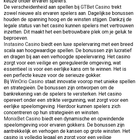
keuze onder ervaren spelers.
De verscheidenheid aan spellen bij
GTBet Casino
trekt
zowel nieuwe als ervaren spelers aan. Dagelijkse bonussen
houden de spanning hoog en de winsten stijgen. Dankzij de
legale status van het casino kunnen spelers met vertrouwen
inzetten. Dit maakt het een betrouwbare plek om je geluk te
beproeven.
Instasino Casino
biedt een luxe spelervaring met een breed
scala aan hoogwaardige spellen. De bonussen zijn lucratief
en dragen bij aan een verhoogde speelervaring. Het casino
zorgt voor een veilige en gereguleerde omgeving, wat
essentieel is voor een eerlijke kans om te winnen. Het is
een perfecte keuze voor de serieuze gokker.
Bij
WinOrio Casino
staat innovatie voorop met unieke spellen
en strategieën. De bonussen zijn ontworpen om de
bankrekening van de spelers te versterken. Het casino
opereert onder een strikte vergunning, wat zorgt voor een
eerlijke speelomgeving. Hierdoor kunnen spelers zich
concentreren op hun strategieën en winsten.
MonixBet Casino
biedt een dynamische en opwindende
speelomgeving voor ervaren gokkers. De bonussen zijn
aantrekkelijk en verhogen de kansen op grote winsten. Het
casino is volledig legaal en zorgt voor een veilige