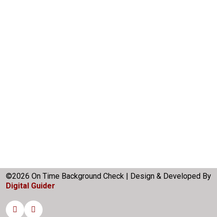
©2026 On Time Background Check | Design & Developed By
Digital Guider