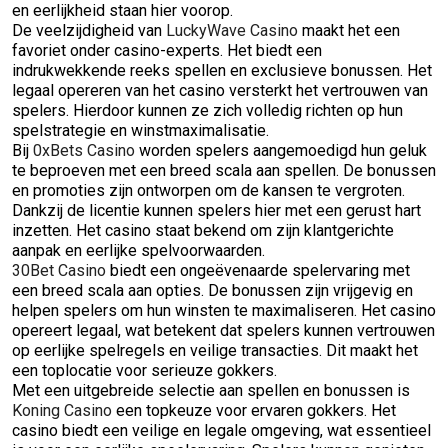
en eerlijkheid staan hier voorop.
De veelzijdigheid van
LuckyWave Casino
maakt het een
favoriet onder casino-experts. Het biedt een
indrukwekkende reeks spellen en exclusieve bonussen. Het
legaal opereren van het casino versterkt het vertrouwen van
spelers. Hierdoor kunnen ze zich volledig richten op hun
spelstrategie en winstmaximalisatie.
Bij
0xBets Casino
worden spelers aangemoedigd hun geluk
te beproeven met een breed scala aan spellen. De bonussen
en promoties zijn ontworpen om de kansen te vergroten.
Dankzij de licentie kunnen spelers hier met een gerust hart
inzetten. Het casino staat bekend om zijn klantgerichte
aanpak en eerlijke spelvoorwaarden.
30Bet Casino
biedt een ongeëvenaarde spelervaring met
een breed scala aan opties. De bonussen zijn vrijgevig en
helpen spelers om hun winsten te maximaliseren. Het casino
opereert legaal, wat betekent dat spelers kunnen vertrouwen
op eerlijke spelregels en veilige transacties. Dit maakt het
een toplocatie voor serieuze gokkers.
Met een uitgebreide selectie aan spellen en bonussen is
Koning Casino
een topkeuze voor ervaren gokkers. Het
casino biedt een veilige en legale omgeving, wat essentieel