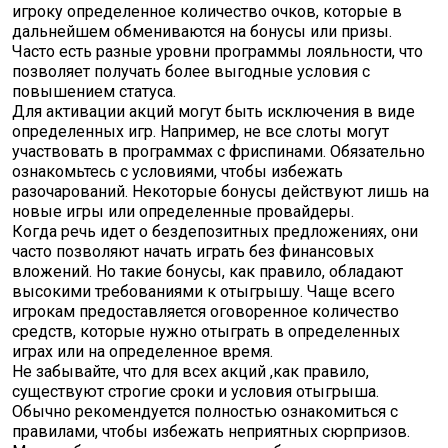
игроку определенное количество очков, которые в
дальнейшем обмениваются на бонусы или призы.
Часто есть разные уровни программы лояльности, что
позволяет получать более выгодные условия с
повышением статуса.
Для активации акций могут быть исключения в виде
определенных игр. Например, не все слоты могут
участвовать в программах с фриспинами. Обязательно
ознакомьтесь с условиями, чтобы избежать
разочарований. Некоторые бонусы действуют лишь на
новые игры или определенные провайдеры.
Когда речь идет о бездепозитных предложениях, они
часто позволяют начать играть без финансовых
вложений. Но такие бонусы, как правило, обладают
высокими требованиями к отыгрышу. Чаще всего
игрокам предоставляется оговоренное количество
средств, которые нужно отыграть в определенных
играх или на определенное время.
Не забывайте, что для всех акций ,как правило,
существуют строгие сроки и условия отыгрыша.
Обычно рекомендуется полностью ознакомиться с
правилами, чтобы избежать неприятных сюрпризов.