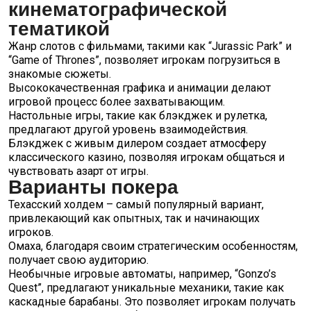
кинематографической
тематикой
Жанр слотов с фильмами, такими как “Jurassic Park” и
“Game of Thrones”, позволяет игрокам погрузиться в
знакомые сюжеты.
Высококачественная графика и анимации делают
игровой процесс более захватывающим.
Настольные игры, такие как блэкджек и рулетка,
предлагают другой уровень взаимодействия.
Блэкджек с живым дилером создает атмосферу
классического казино, позволяя игрокам общаться и
чувствовать азарт от игры.
Варианты покера
Техасский холдем – самый популярный вариант,
привлекающий как опытных, так и начинающих
игроков.
Омаха, благодаря своим стратегическим особенностям,
получает свою аудиторию.
Необычные игровые автоматы, например, “Gonzo’s
Quest”, предлагают уникальные механики, такие как
каскадные барабаны. Это позволяет игрокам получать