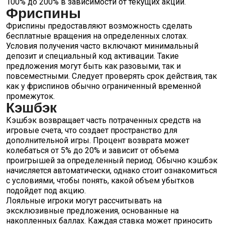
100% до 200% в зависимости от текущих акций.
Фриспины
Фриспины предоставляют возможность сделать
бесплатные вращения на определенных слотах.
Условия получения часто включают минимальный
депозит и специальный код активации. Такие
предложения могут быть как разовыми, так и
повсеместными. Следует проверять срок действия, так
как у фриспинов обычно ограниченный временной
промежуток.
Кэшбэк
Кэшбэк возвращает часть потраченных средств на
игровые счета, что создает пространство для
дополнительной игры. Процент возврата может
колебаться от 5% до 20% и зависит от объема
проигрышей за определенный период. Обычно кэшбэк
начисляется автоматически, однако стоит ознакомиться
с условиями, чтобы понять, какой объем убытков
подойдет под акцию.
Лояльные игроки могут рассчитывать на
эксклюзивные предложения, основанные на
накопленных баллах. Каждая ставка может приносить