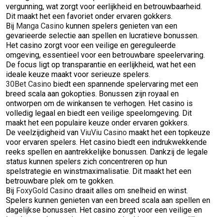
vergunning, wat zorgt voor eerlijkheid en betrouwbaarheid.
Dit maakt het een favoriet onder ervaren gokkers.
Bij
Manga Casino
kunnen spelers genieten van een
gevarieerde selectie aan spellen en lucratieve bonussen.
Het casino zorgt voor een veilige en gereguleerde
omgeving, essentieel voor een betrouwbare speelervaring.
De focus ligt op transparantie en eerlijkheid, wat het een
ideale keuze maakt voor serieuze spelers.
30Bet Casino
biedt een spannende spelervaring met een
breed scala aan gokopties. Bonussen zijn royaal en
ontworpen om de winkansen te verhogen. Het casino is
volledig legaal en biedt een veilige speelomgeving. Dit
maakt het een populaire keuze onder ervaren gokkers.
De veelzijdigheid van
ViuViu Casino
maakt het een topkeuze
voor ervaren spelers. Het casino biedt een indrukwekkende
reeks spellen en aantrekkelijke bonussen. Dankzij de legale
status kunnen spelers zich concentreren op hun
spelstrategie en winstmaximalisatie. Dit maakt het een
betrouwbare plek om te gokken.
Bij
FoxyGold Casino
draait alles om snelheid en winst.
Spelers kunnen genieten van een breed scala aan spellen en
dagelijkse bonussen. Het casino zorgt voor een veilige en