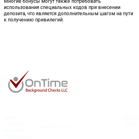
Многие бонусы могут также потребовать
использования специальных кодов при внесении
депозита, что является дополнительным шагом на пути
к получению привилегий.
dat het
SpinD
Bij
kiezen van
Casino
Winnitt Casino
het juiste
heeft 
zijn de
online casino
reputat