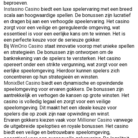
beproeven.
Instasino Casino
biedt een luxe spelervaring met een breed
scala aan hoogwaardige spellen. De bonussen zijn lucratief
en dragen bij aan een verhoogde speelervaring. Het casino
zorgt voor een veilige en gereguleerde omgeving, wat
essentieel is voor een eerlijke kans om te winnen. Het is
een perfecte keuze voor de serieuze gokker.
Bij
WinOrio Casino
staat innovatie voorop met unieke spellen
en strategieën. De bonussen zijn ontworpen om de
bankrekening van de spelers te versterken. Het casino
opereert onder een strikte vergunning, wat zorgt voor een
eerlijke speelomgeving. Hierdoor kunnen spelers zich
concentreren op hun strategieën en winsten.
MonixBet Casino
biedt een dynamische en opwindende
speelomgeving voor ervaren gokkers. De bonussen zijn
aantrekkelijk en verhogen de kansen op grote winsten. Het
casino is volledig legaal en zorgt voor een veilige
speelomgeving. Dit maakt het een ideale keuze voor
spelers die op zoek zijn naar opwinding en winst.
Ervaren gokkers kiezen vaak voor
Millioner Casino
vanwege
de uitgebreide spelopties en royale bonussen. Het casino
biedt een veilige en betrouwbare speelomgeving,