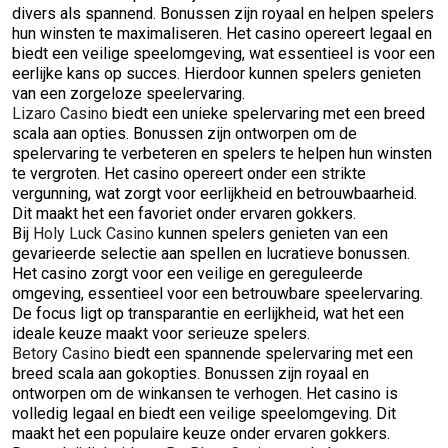
divers als spannend. Bonussen zijn royaal en helpen spelers
hun winsten te maximaliseren. Het casino opereert legaal en
biedt een veilige speelomgeving, wat essentieel is voor een
eerlijke kans op succes. Hierdoor kunnen spelers genieten
van een zorgeloze speelervaring.
Lizaro Casino
biedt een unieke spelervaring met een breed
scala aan opties. Bonussen zijn ontworpen om de
spelervaring te verbeteren en spelers te helpen hun winsten
te vergroten. Het casino opereert onder een strikte
vergunning, wat zorgt voor eerlijkheid en betrouwbaarheid.
Dit maakt het een favoriet onder ervaren gokkers.
Bij
Holy Luck Casino
kunnen spelers genieten van een
gevarieerde selectie aan spellen en lucratieve bonussen.
Het casino zorgt voor een veilige en gereguleerde
omgeving, essentieel voor een betrouwbare speelervaring.
De focus ligt op transparantie en eerlijkheid, wat het een
ideale keuze maakt voor serieuze spelers.
Betory Casino
biedt een spannende spelervaring met een
breed scala aan gokopties. Bonussen zijn royaal en
ontworpen om de winkansen te verhogen. Het casino is
volledig legaal en biedt een veilige speelomgeving. Dit
maakt het een populaire keuze onder ervaren gokkers.